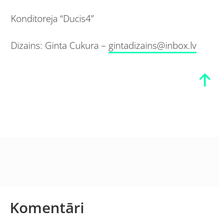
Konditoreja “Ducis4”
Dizains: Ginta Cukura –
gintadizains@inbox.lv
Komentāri