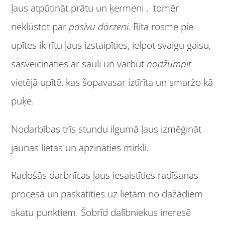
ļaus atpūtināt prātu un ķermeni , tomēr
nekļūstot par
pasīvu dārzeni.
Rīta rosme pie
upītes ik rītu ļaus izstaipīties, ielpot svaigu gaisu,
sasveicināties ar sauli un varbūt
nodžumpīt
vietējā upītē, kas šopavasar iztīrīta un smaržo kā
puķe.
Nodarbības trīs stundu ilgumā ļaus izmēģināt
jaunas lietas un apzināties mirkli.
Radošās darbnīcas ļaus iesaistīties radīšanas
procesā un paskatīties uz lietām no dažādiem
skatu punktiem. Šobrīd dalībniekus ineresē