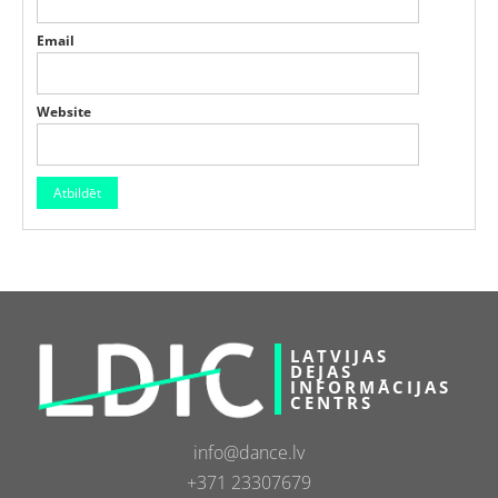
Email
Website
LATVIJAS
DEJAS
INFORMĀCIJAS
CENTRS
info@dance.lv
+371 23307679