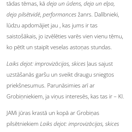
tādas tēmas, kā
deja un ūdens, deja un elpa,
deja pilsētvidē
,
performances
žanrs. Dalībnieki,
lūdzu apdomājiet jau , kas jums ir tas
saistošākais, jo izvēlēties varēs vien vienu tēmu,
ko pētīt un staipīt veselas astoņas stundas.
Laiks dejot: improvizācijas, skices
ļaus sajust
uzstāšanās garšu un sveikt draugu sniegtos
priekšnesumus. Parunāsimies arī ar
Grobiņniekiem, ja viņus interesēs, kas tas ir – KI.
JAMi jūras krastā un kopā ar Grobiņas
pilsētniekiem
Laiks dejot: improvizācijas, skices