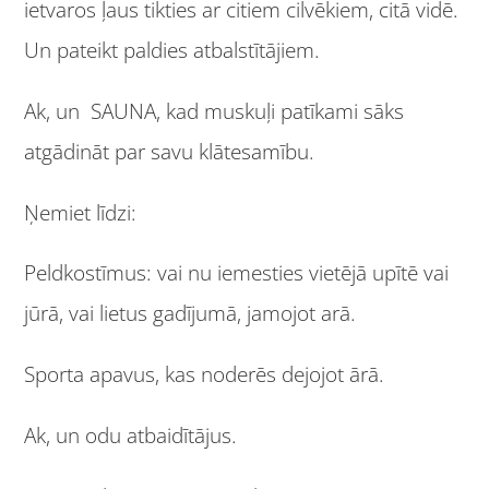
ietvaros ļaus tikties ar citiem cilvēkiem, citā vidē.
Un pateikt paldies atbalstītājiem.
Ak, un SAUNA, kad muskuļi patīkami sāks
atgādināt par savu klātesamību.
Ņemiet līdzi:
Peldkostīmus: vai nu iemesties vietējā upītē vai
jūrā, vai lietus gadījumā, jamojot arā.
Sporta apavus, kas noderēs dejojot ārā.
Ak, un odu atbaidītājus.