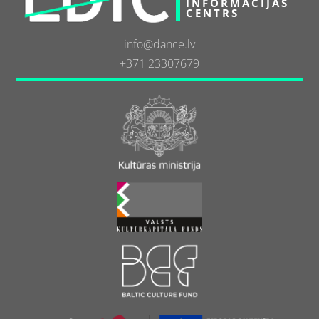
INFORMĀCIJAS
CENTRS
info@dance.lv
+371 23307679