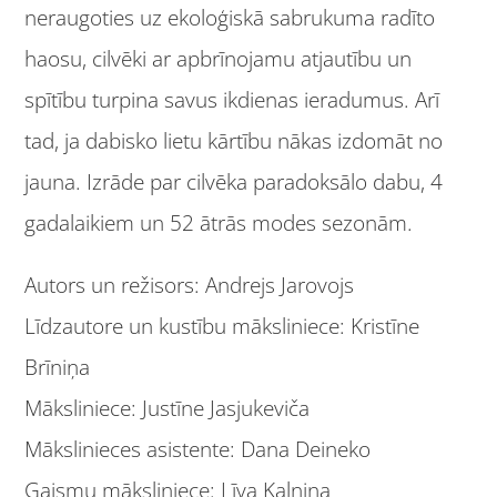
neraugoties uz ekoloģiskā sabrukuma radīto
haosu, cilvēki ar apbrīnojamu atjautību un
spītību turpina savus ikdienas ieradumus. Arī
tad, ja dabisko lietu kārtību nākas izdomāt no
jauna. Izrāde par cilvēka paradoksālo dabu, 4
gadalaikiem un 52 ātrās modes sezonām.
Autors un režisors: Andrejs Jarovojs
Līdzautore un kustību māksliniece: Kristīne
Brīniņa
Māksliniece: Justīne Jasjukeviča
Mākslinieces asistente: Dana Deineko
Gaismu māksliniece: Līva Kalniņa