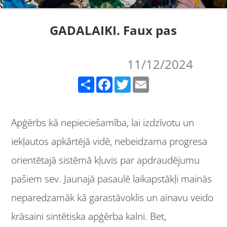
GADALAIKI. Faux pas
11/12/2024
Share
Facebook
Twitter
Email
Apģērbs kā nepieciešamība, lai izdzīvotu un
iekļautos apkārtējā vidē, nebeidzama progresa
orientētajā sistēmā kļuvis par apdraudējumu
pašiem sev. Jaunajā pasaulē laikapstākļi mainās
neparedzamāk kā garastāvoklis un ainavu veido
krāsaini sintētiska apģērba kalni. Bet,