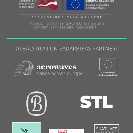
Projektu līdzfinansē REACT-EU finansējums
pandēmijas krīzes seku mazināšanai.
ATBALSTĪTĀJI UN SADARBĪBAS PARTNERI