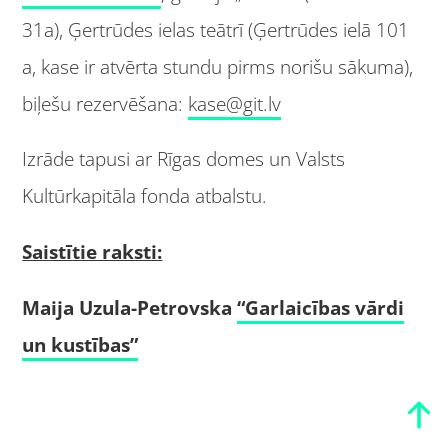
31a), Ģertrūdes ielas teātrī (Ģertrūdes ielā 101
a, kase ir atvērta stundu pirms norišu sākuma),
biļešu rezervēšana:
kase@git.lv
Izrāde tapusi ar Rīgas domes un Valsts
Kultūrkapitāla fonda atbalstu.
Saistītie raksti:
Maija Uzula-Petrovska
“Garlaicības vārdi
un kustības”