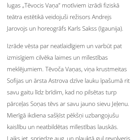
lugas „Tēvocis Vaņa” motīviem izrādi fiziskā
teātra estētikā veidojuši režisors Andrejs
Jarovojs un horeogrāfs Karls Sakss (Igaunija).
Izrāde vēsta par neatlaidīgiem un varbūt pat
izmisīgiem cilvēka laimes un mīlestības
meklējumiem. Tēvoča Vaņas, viņa krustmeitas
Sofijas un ārsta Astrova dzīve lauku īpašumā rit
savu gaitu līdz brīdim, kad no pilsētas turp
pārceļas Soņas tēvs ar savu jauno sievu Jeļenu.
Mierīgā ikdiena sašķīst pēkšņi uzbangojušu
kaislību un neatbildētas mīlestības lauskās.
Laiks iet, spriedze aug, un plauktā guļ revolveris.