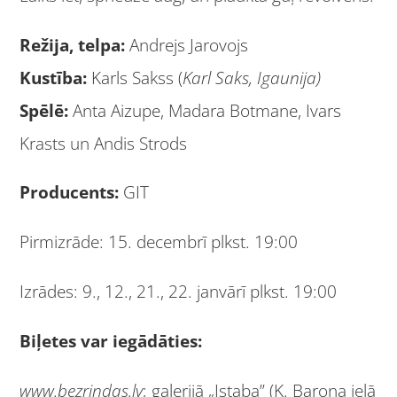
Režija, telpa:
Andrejs Jarovojs
Kustība:
Karls Sakss (
Karl Saks, Igaunija)
Spēlē:
Anta Aizupe, Madara Botmane, Ivars
Krasts un Andis Strods
Producents:
GIT
Pirmizrāde: 15. decembrī plkst. 19:00
Izrādes: 9., 12., 21., 22. janvārī plkst. 19:00
Biļetes
var iegādāties:
www.bezrindas.lv
; galerijā „Istaba” (K. Barona ielā