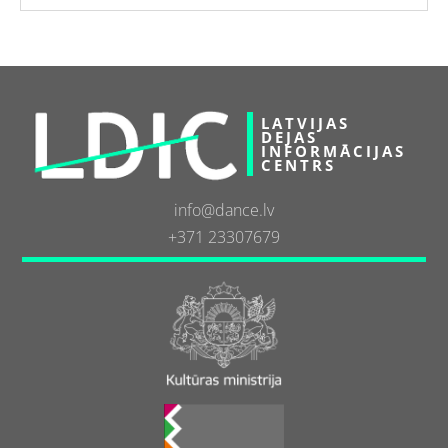
LATVIJAS
DEJAS
INFORMĀCIJAS
CENTRS
info@dance.lv
+371 23307679