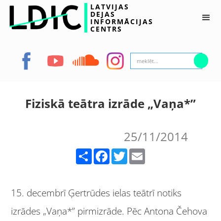
LATVIJAS
DEJAS
INFORMĀCIJAS
CENTRS
Fiziskā teātra izrāde „Vaņa*”
25/11/2014
Share
Facebook
Twitter
Email
15. decembrī Ģertrūdes ielas teātrī notiks
izrādes „Vaņa*” pirmizrāde. Pēc Antona Čehova