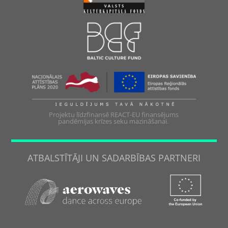
Projektu līdzfinansē REACT-EU finansējums
pandēmijas krīzes seku mazināšanai.
ATBALSTĪTĀJI UN SADARBĪBAS PARTNERI