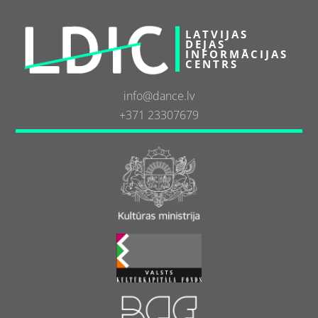
LATVIJAS
DEJAS
INFORMĀCIJAS
CENTRS
info@dance.lv
+371 23307679