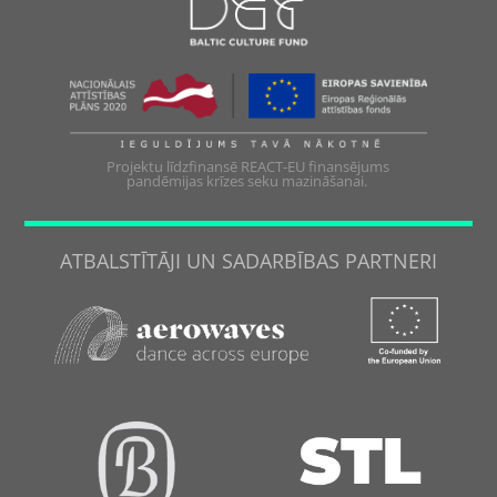
Projektu līdzfinansē REACT-EU finansējums
pandēmijas krīzes seku mazināšanai.
ATBALSTĪTĀJI UN SADARBĪBAS PARTNERI