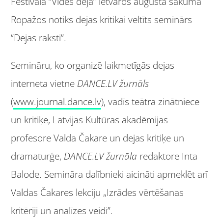
Festivāla “Vides deja” ietvaros augusta sākumā
Ropažos notiks dejas kritikai veltīts seminārs
“Dejas raksti”.
Semināru, ko organizē laikmetīgās dejas
interneta vietne
DANCE.LV žurnāls
(
www.journal.dance.lv
), vadīs teātra zinātniece
un kritiķe, Latvijas Kultūras akadēmijas
profesore Valda Čakare un dejas kritiķe un
dramaturģe,
DANCE.LV žurnāla
redaktore Inta
Balode. Semināra dalībnieki aicināti apmeklēt arī
Valdas Čakares lekciju „Izrādes vērtēšanas
kritēriji un analīzes veidi”.