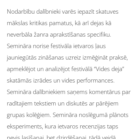
Nodarbību dalībnieki varēs iepazīt skatuves
mākslas kritikas pamatus, kā arī dejas kā
neverbāla žanra aprakstīšanas specifiku.
Semināra norise festivāla ietvaros ļaus
jauniegūtās zināšanas uzreiz izmēģināt praksē,
apmeklējot un analizējot festivālā “Vides deja”
skatāmās izrādes un vides performances.
Semināra dalībniekiem saņems komentārus par
radītajiem tekstiem un diskutēs ar pārējiem
grupas kolēģiem. Semināra noslēgumā plānots
eksperiments, kura ietvaros recenzijas taps
nevis lasīšanai, bet dzirdēšanai, tādā veidā