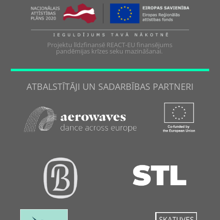
Projektu līdzfinansē REACT-EU finansējums
pandēmijas krīzes seku mazināšanai.
ATBALSTĪTĀJI UN SADARBĪBAS PARTNERI