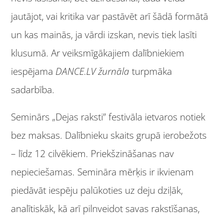
jautājot, vai kritika var pastāvēt arī šādā formātā
un kas mainās, ja vārdi izskan, nevis tiek lasīti
klusumā. Ar veiksmīgākajiem dalībniekiem
iespējama
DANCE.LV žurnāla
turpmāka
sadarbība.
Seminārs „Dejas raksti” festivāla ietvaros notiek
bez maksas. Dalībnieku skaits grupā ierobežots
– līdz 12 cilvēkiem. Priekšzināšanas nav
nepieciešamas. Semināra mērķis ir ikvienam
piedāvāt iespēju palūkoties uz deju dziļāk,
analītiskāk, kā arī pilnveidot savas rakstīšanas,