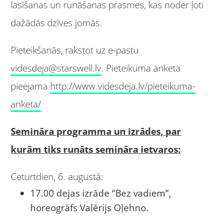
lasīšanas un runāšanas prasmes, kas noder ļoti
dažādās dzīves jomās.
Pieteikšanās, rakstot uz e-pastu
videsdeja@starswell.lv
. Pieteikuma anketa
pieejama
http://www.videsdeja.lv/pieteikuma-
anketa/
Semināra programma un izrādes, par
kurām tiks runāts semināra ietvaros:
Ceturtdien, 6. augustā:
17.00 dejas izrāde “Bez vadiem”,
horeogrāfs Valērijs Oļehno.