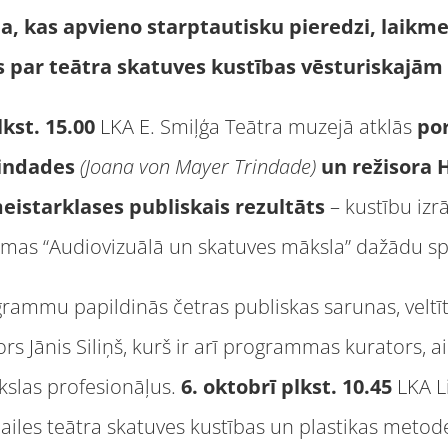
, kas apvieno starptautisku pieredzi, laikme
s par
teātra skatuves kustī
bas v
ēsturiskajā
m 
lkst. 15.00
LKA E. Smiļģa Teātra muzejā atklās
po
rindades
(Joana von Mayer Trindade)
un re
žisora 
eistarklases publiskais rezultāts
– kustību izr
mas “Audiovizuālā un skatuves māksla” dažādu spe
ogrammu papildinās četras publiskas sarunas, veltī
ors Jānis Siliņš, kurš ir arī programmas kurators, ai
slas profesionāļus.
6. oktobrī plkst. 10.45
LKA L
ailes teātra skatuves kustības un plastikas metod