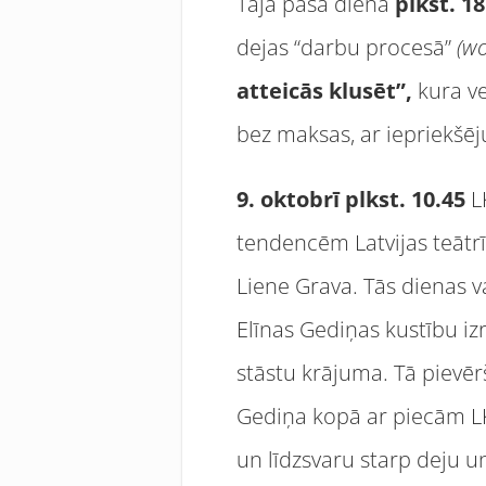
Tajā pašā dienā
plkst. 1
dejas “darbu procesā”
(wo
atteicās klusēt”,
kura v
bez maksas, ar iepriekšēj
9. oktobrī plkst. 10.45
LK
tendencēm Latvijas teātrī
Liene Grava. Tās dienas 
Elīnas Gediņas kustību iz
stāstu krājuma. Tā pievērš
Gediņa kopā ar piecām L
un līdzsvaru starp deju u