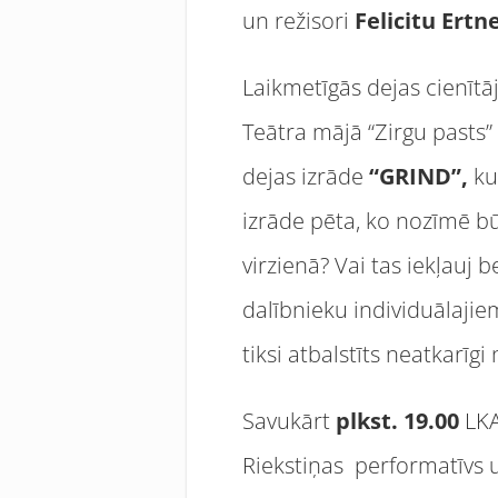
un režisori
Felicitu Ertn
Laikmetīgās dejas cienītā
Teātra mājā “Zirgu pasts”
dejas izrāde
“
GRIND”,
ku
izrāde pēta, ko nozīmē bū
virzienā? Vai tas iekļauj 
dalībnieku individuālajiem
tiksi atbalstīts neatkarīg
Savukārt
plkst. 19.00
LKA
Riekstiņas performatīvs