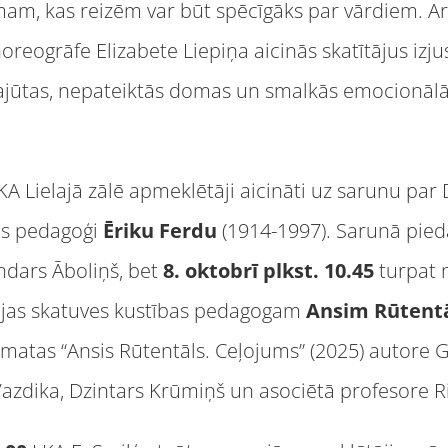
mam, kas reizēm var būt spēcīgāks par vārdiem. A
horeogrāfe Elizabete Liepiņa aicinās skatītājus izjus
ajūtas, nepateiktās domas un smalkās emocionālās 
KA Lielajā zālē apmeklētāji aicināti uz sarunu par D
as pedagoģi
Ēriku Ferdu
(1914-1997). Sarunā piedal
ndars Āboliņš, bet
8. oktobrī plkst. 10.45
turpat n
ijas skatuves kustības pedagogam
Ansim Rū
tent
rāmatas “Ansis Rūtentāls. Ceļojums” (2025) autore 
azdika, Dzintars Krūmiņš un asociētā profesore Ri