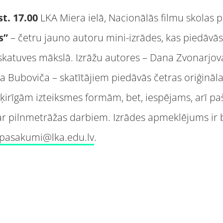
st. 17.00
LKA Miera ielā, Nacionālās filmu skolas 
s”
– četru jauno autoru mini-izrādes, kas piedāvā
katuves mākslā. Izrāžu autores – Dana Zvonarjova,
 Buboviča – skatītājiem piedāvās četras oriģinālas 
šķirīgām izteiksmes formām, bet, iespējams, arī p
par pilnmetrāžas darbiem. Izrādes apmeklējums ir 
pasakumi@lka.edu.lv
.