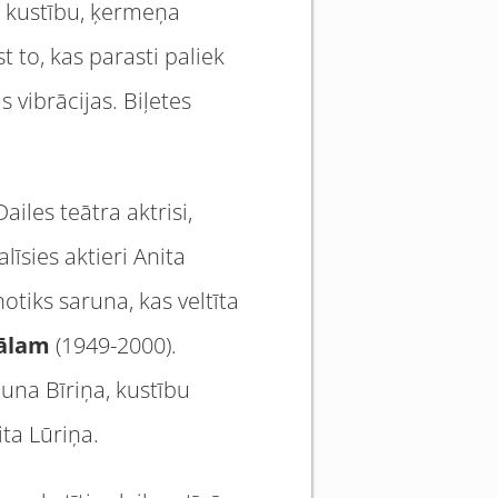
r kustību, ķermeņa
t to, kas parasti paliek
vibrācijas. Biļetes
ailes teātra aktrisi,
īsies aktieri Anita
otiks saruna, kas veltīta
ālam
(1949-2000).
Guna Bīriņa, kustību
ta Lūriņa.