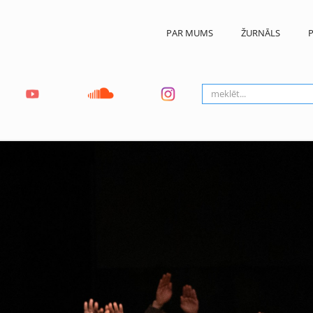
PAR MUMS
ŽURNĀLS
P