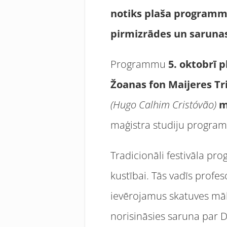
notiks plaša programma
pirmizrā
des un saruna
Programmu
5. oktobrī p
Ž
oanas fon Maijeres T
(Hugo Calhim Crist
ó
v
ã
o)
m
maģistra studiju program
Tradicionāli festivāla pr
kustībai. Tās vadīs profes
ievērojamus skatuves māk
norisināsies saruna par D