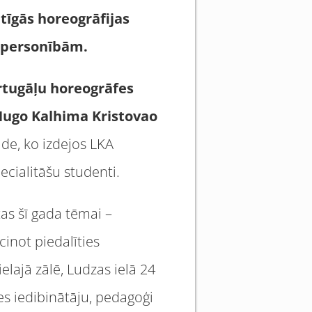
tīgā
s horeogr
āfijas
person
ībām.
rtug
āļu horeogrā
fes
Hugo Kalhima Kristovao
āde, ko izdejos LKA
cialitāšu studenti.
tas šī gada tēmai –
cinot piedalīties
ielajā zālē, Ludzas ielā 24
es iedibinātāju, pedagoģi