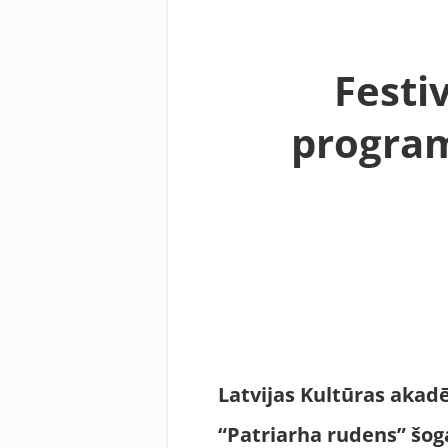
Festi
program
Latvijas Kultū
ras akad
“
Patriarha rudens
” šog