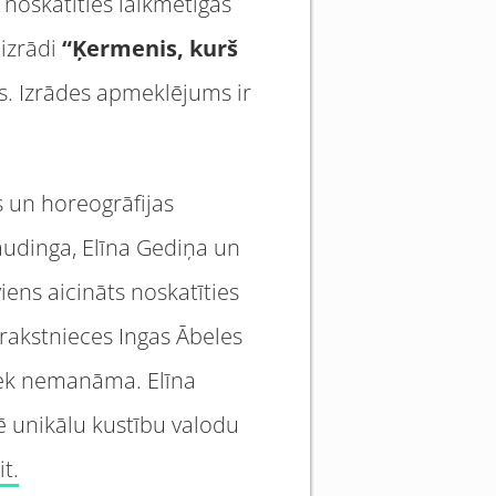
 noskatīties laikmetīgās
 izrādi
“Ķ
ermenis, kurš
s. Izrādes apmeklējums ir
s un horeogrāfijas
audinga, Elīna Gediņa un
iens aicināts noskatīties
 rakstnieces Ingas Ābeles
aliek nemanāma. Elīna
unikālu kustību valodu
it.