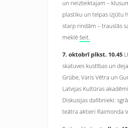
un neizteiktajam – klusu
plastiku un telpas izjūtu 
starp rindām – trauslās s
meklē
šeit.
7. oktobrī plkst. 10.45
L
skatuves kustības un dej
Grūbe, Varis Vētra un Gu
Latvijas Kultūras akadēm
Diskusijas dalībnieki: sg
teātra aktieri Raimonda V