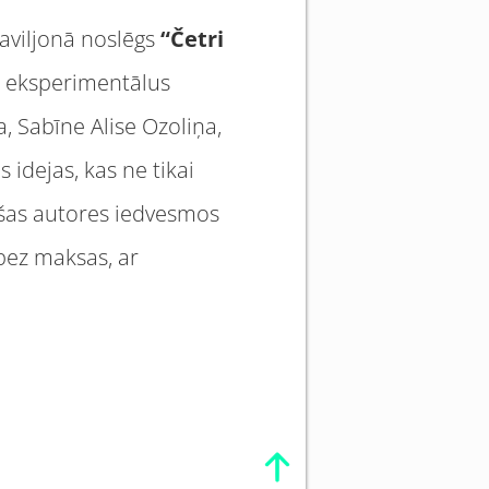
paviljonā noslēgs
“Č
etri
s eksperimentālus
 Sabīne Alise Ozoliņa,
idejas, kas ne tikai
ašas autores iedvesmos
bez maksas, ar