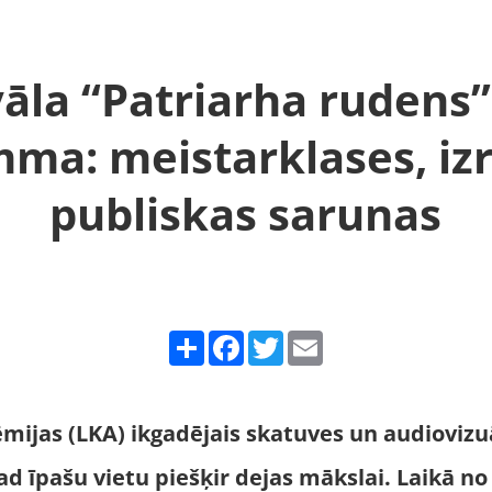
vāla “Patriarha rudens”
ma: meistarklases, iz
publiskas sarunas
Share
Facebook
Twitter
Email
ēmijas (LKA) ikgadē
jais skatuves un audiovizu
ad īpašu vietu piešķ
ir dejas m
ākslai. Laikā no