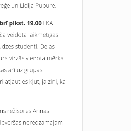
reģe un Lidija Pupure.
brī plkst. 19.00
LKA
iča veidotā laikmetīgās
udzes studenti. Dejas
kura virzās vienota mērķa
cas arī uz grupas
tļauties kļūt, ja zini, ka
āms režisores Annas
pievēršas neredzamajam