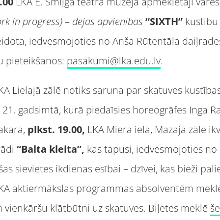
8.00
LKA E. Smiļģa teātra muzejā apmeklētāji varēs
rk in progress)
–
dejas apvien
ī
bas
“
SIXTH
”
kustību
eidota, iedvesmojoties no Anša Rūtentāla daiļrade
u pieteikšanos:
pasakumi@lka.edu.lv
.
A Lielajā zālē notiks saruna par skatuves kustība
 21. gadsimtā, kurā piedaīsies horeogrāfes Inga R
vakarā,
plkst. 19.00,
LKA Miera ielā, Mazajā zālē ikv
rādi
“
Balta kleita”,
kas tapusi, iedvesmojoties no
as sievietes ikdienas esībai – dzīvei, kas bieži p
KA aktiermākslas programmas absolventēm meklē 
n vienkāršu klātbūtni uz skatuves. Biļetes meklē
še