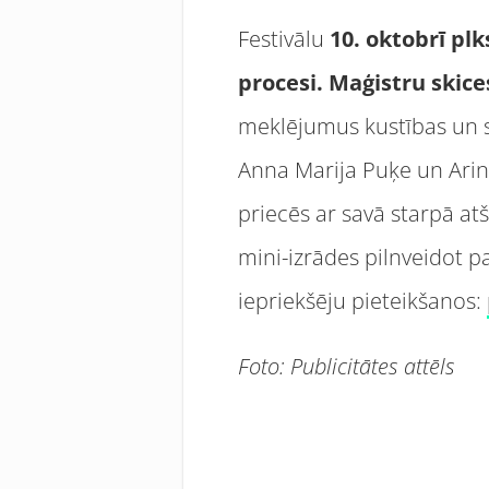
Festivālu
10. oktobrī plk
procesi. Ma
ģistru skice
meklējumus kustības un s
Anna Marija Puķe un Arina
priecēs ar savā starpā at
mini-izrādes pilnveidot 
iepriekšēju pieteikšanos:
Foto: Publicitātes attēls