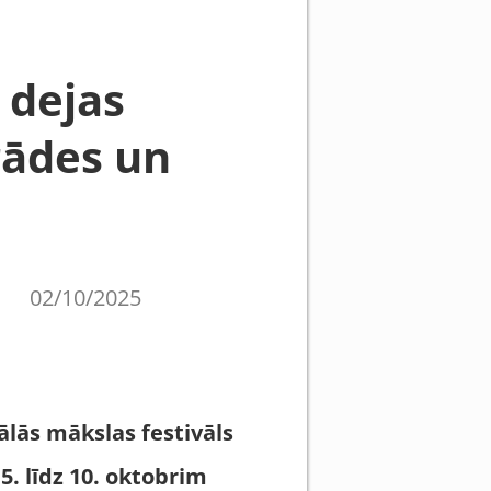
 dejas
rādes un
02/10/2025
ālās mā
kslas festiv
āls
 5. līdz 10. oktobrim