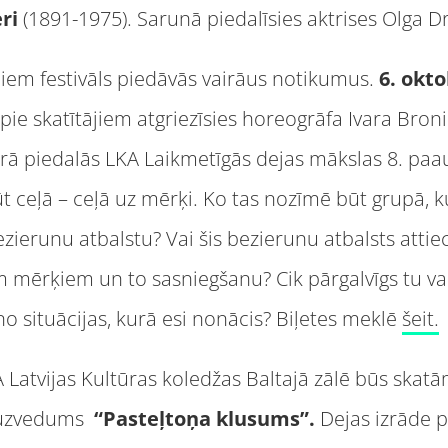
eri
(1891-1975). Sarunā piedalīsies aktrises Olga D
jiem festivāls piedāvās vairāus notikumus.
6. okto
 pie skatītājiem atgriezīsies horeogrāfa Ivara Bron
rā piedalās LKA Laikmetīgās dejas mākslas 8. paa
t ceļā – ceļā uz mērķi. Ko tas nozīmē būt grupā, 
bezierunu atbalstu? Vai šis bezierunu atbalsts attie
 mērķiem un to sasniegšanu? Cik pārgalvīgs tu vari a
i no situācijas, kurā esi nonācis? Biļetes meklē
šeit.
 Latvijas Kultūras koledžas Baltajā zālē būs skat
 uzvedums
“
Pasteļtoņa klusums”.
Dejas izrāde 