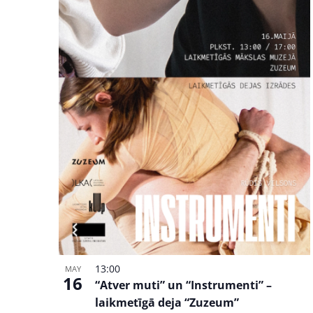
Photo
View
13:00
MAY
16
“Atver muti” un “Instrumenti” –
laikmetīgā deja “Zuzeum”