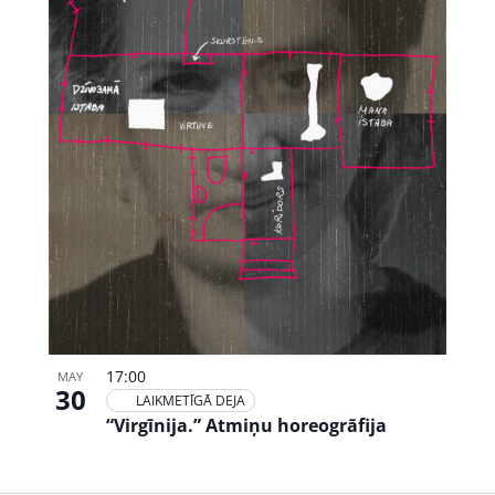
17:00
MAY
30
LAIKMETĪGĀ DEJA
“Virgīnija.” Atmiņu horeogrāfija