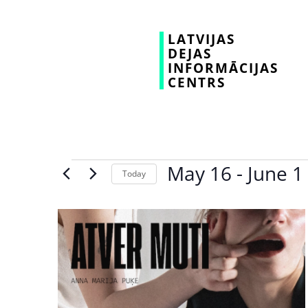
LATVIJAS
DEJAS
INFORMĀCIJAS
CENTRS
May 16
 - 
June 1
Today
Select
date.
List
of
events
in