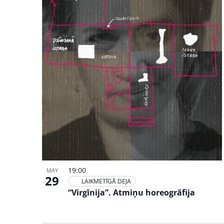
19:00
MAY
29
LAIKMETĪGĀ DEJA
“Virgīnija”. Atmiņu horeogrāfija