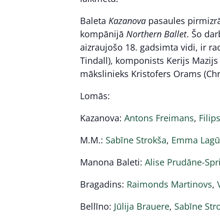
Baleta
Kazanova
pasaules pirmizr
kompānijā
Northern Ballet
. Šo dar
aizraujošo 18. gadsimta vidi, ir r
Tindall), komponists Kerijs Mazij
mākslinieks Kristofers Orams (Ch
Lomās:
Kazanova:
Antons Freimans
,
Filip
M.M.:
Sabīne Strokša
,
Emma Lagū
Manona Baleti:
Alise Prudāne-Spr
Bragadins:
Raimonds Martinovs
,
Bellīno:
Jūlija Brauere
,
Sabīne Str