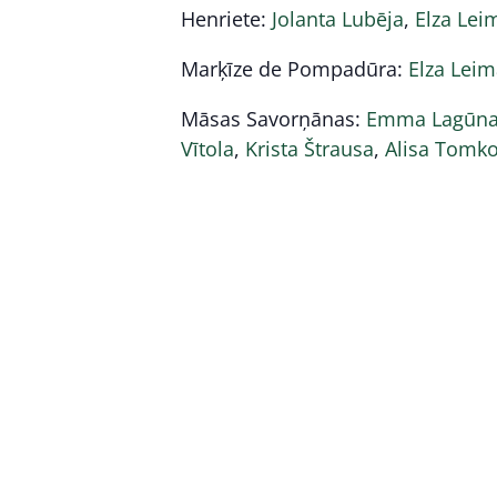
Henriete:
Jolanta Lubēja
,
Elza Lei
Marķīze de Pompadūra:
Elza Lei
Māsas Savorņānas:
Emma Lagūn
Vītola
,
Krista Štrausa
,
Alisa Tomko