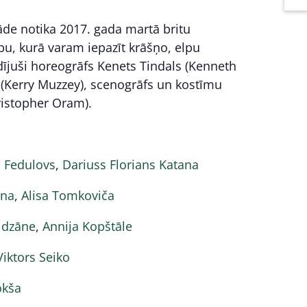
āde notika 2017. gada martā britu
bu, kurā varam iepazīt krāšņo, elpu
adījuši horeogrāfs Kenets Tindals (Kenneth
s (Kerry Muzzey), scenogrāfs un kostīmu
ristopher Oram).
s Fedulovs
,
Dariuss Florians Katana
na
,
Alisa Tomkoviča
idzāne
,
Annija Kopštāle
Viktors Seiko
okša