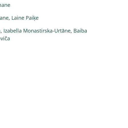
mane
mane
,
Laine Paiķe
a
,
Izabella Monastirska-Urtāne
,
Baiba
viča