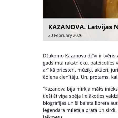
KAZANOVA. Latvijas N
20
February
2026
Džakomo Kazanova dzīvi ir tvēris 
gadsimta rakstnieku, pateicoties
arī kā priesteri, mūziķi, aktieri, j
ēdiena cienītāju. Un, protams, kai
“Kazanova bija mirkļa māksliniek
tieši šī viņa spēja lielākoties vald
biogrāfijas un šī baleta libreta aut
leģendārā mīlētāja prātā un sirdī,
laikmetu.