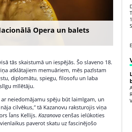
D
T
1
S
acionālā Opera un balets
E
visā tās skaistumā un iespējās. Šo slaveno 18.
 viņa atklātajiem memuāriem, mēs pazīstam
uristu, diplomātu, spiegu, filosofu un laba
slīgu mīlētāju.
A
R
s ar neiedomājamu spēju būt laimīgam, un
zināja cilvēkus,” tā Kazanovu raksturojis viņa
ors Īans Kellijs.
Kazanova
cenšas ielūkoties
 vienlaikus paverot skatu uz fascinējošo