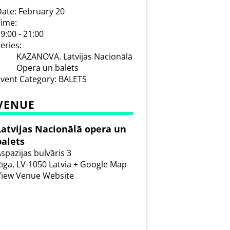
ate:
February 20
ime:
9:00 - 21:00
eries:
KAZANOVA. Latvijas Nacionālā
Opera un balets
vent Category:
BALETS
VENUE
Latvijas Nacionālā opera un
balets
spazijas bulvāris 3
īga
,
LV-1050
Latvia
+ Google Map
View Venue Website