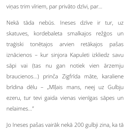
viņas trim vīriem, par privāto dzīvi, par…
Nekā tāda nebūs. Ineses dzīve ir tur, uz
skatuves, kordebaleta smalkajos režģos un
traģiski tonētajos arvien retākajos pašas
iznācienos – kur sinjora Kapuleti izkliedz savu
sāpi vai (tas nu gan notiek vien ārzemju
braucienos…) prinča Zigfrīda māte, karaliene
brīdina dēlu – „Mīļais mans, neej uz Gulbju
ezeru, tur tevi gaida vienas vienīgas sāpes un
nelaimes…”
Jo Ineses pašas vairāk nekā 200 gulbji zina, ka tā