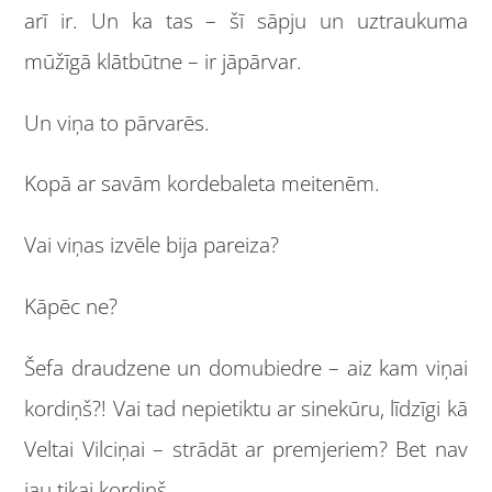
arī ir. Un ka tas – šī sāpju un uztraukuma
mūžīgā klātbūtne – ir jāpārvar.
Un viņa to pārvarēs.
Kopā ar savām kordebaleta meitenēm.
Vai viņas izvēle bija pareiza?
Kāpēc ne?
Šefa draudzene un domubiedre – aiz kam viņai
kordiņš?! Vai tad nepietiktu ar sinekūru, līdzīgi kā
Veltai Vilciņai – strādāt ar premjeriem? Bet nav
jau tikai kordiņš.