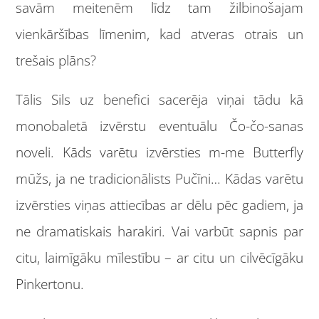
savām meitenēm līdz tam žilbinošajam
vienkāršības līmenim, kad atveras otrais un
trešais plāns?
Tālis Sils uz benefici sacerēja viņai tādu kā
monobaletā izvērstu eventuālu Čo-čo-sanas
noveli. Kāds varētu izvērsties m-me Butterfly
mūžs, ja ne tradicionālists Pučīni… Kādas varētu
izvērsties viņas attiecības ar dēlu pēc gadiem, ja
ne dramatiskais harakiri. Vai varbūt sapnis par
citu, laimīgāku mīlestību – ar citu un cilvēcīgāku
Pinkertonu.