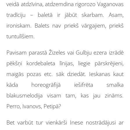
veidā atdzīvina, atdzemdina rigorozo Vaganovas
tradīciju – baletā ir jābūt skarbam. Asam,
ironiskam. Balets nav priekš vārgajiem, priekš
tuntulīšiem.
Pavisam parastā Žizeles vai Gulbju ezera izrādē
pēkšņi kordebaleta līnijas, liegie pārskrējieni,
maigās pozas etc. sāk dziedāt. Ieskanas kaut
kāda horeogrāfijā iešifrēta smalka
blakusmelodija visam tam, kas jau zināms.
Perro, Ivanovs, Petipā?
Bet varbūt tur vienkārši Inese nostrādājusi ar