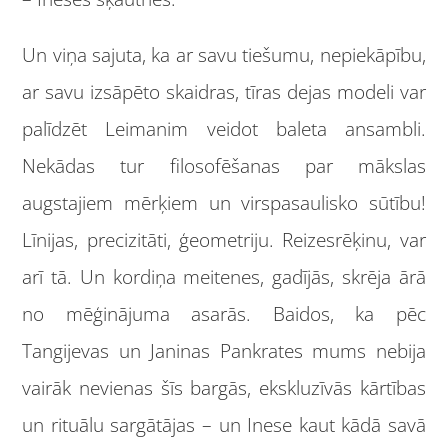
Un viņa sajuta, ka ar savu tiešumu, nepiekāpību,
ar savu izsāpēto skaidras, tīras dejas modeli var
palīdzēt Leimanim veidot baleta ansambli.
Nekādas tur filosofēšanas par mākslas
augstajiem mērķiem un virspasaulisko sūtību!
Līnijas, precizitāti, ģeometriju. Reizesrēķinu, var
arī tā. Un kordiņa meitenes, gadījās, skrēja ārā
no mēģinājuma asarās. Baidos, ka pēc
Tangijevas un Janinas Pankrates mums nebija
vairāk nevienas šīs bargās, ekskluzīvās kārtības
un rituālu sargātājas – un Inese kaut kādā savā