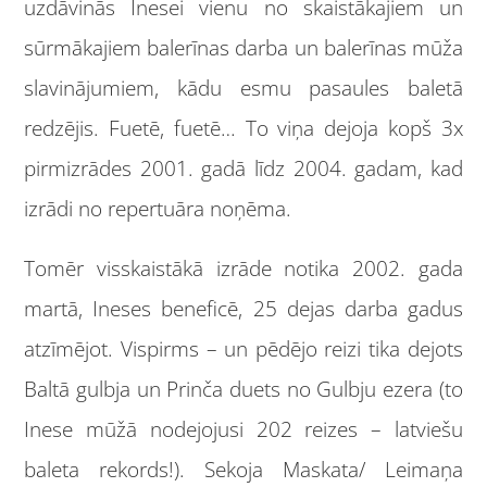
uzdāvinās Inesei vienu no skaistākajiem un
sūrmākajiem balerīnas darba un balerīnas mūža
slavinājumiem, kādu esmu pasaules baletā
redzējis. Fuetē, fuetē… To viņa dejoja kopš 3x
pirmizrādes 2001. gadā līdz 2004. gadam, kad
izrādi no repertuāra noņēma.
Tomēr visskaistākā izrāde notika 2002. gada
martā, Ineses beneficē, 25 dejas darba gadus
atzīmējot. Vispirms – un pēdējo reizi tika dejots
Baltā gulbja un Prinča duets no Gulbju ezera (to
Inese mūžā nodejojusi 202 reizes – latviešu
baleta rekords!). Sekoja Maskata/ Leimaņa