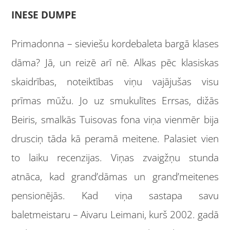
INESE DUMPE
Primadonna – sieviešu kordebaleta bargā klases
dāma? Jā, un reizē arī nē. Alkas pēc klasiskas
skaidrības, noteiktības viņu vajājušas visu
prīmas mūžu. Jo uz smukulītes Errsas, dižās
Beiris, smalkās Tuisovas fona viņa vienmēr bija
drusciņ tāda kā peramā meitene. Palasiet vien
to laiku recenzijas. Viņas zvaigžņu stunda
atnāca, kad grand’dāmas un grand’meitenes
pensionējās. Kad viņa sastapa savu
baletmeistaru – Aivaru Leimani, kurš 2002. gadā