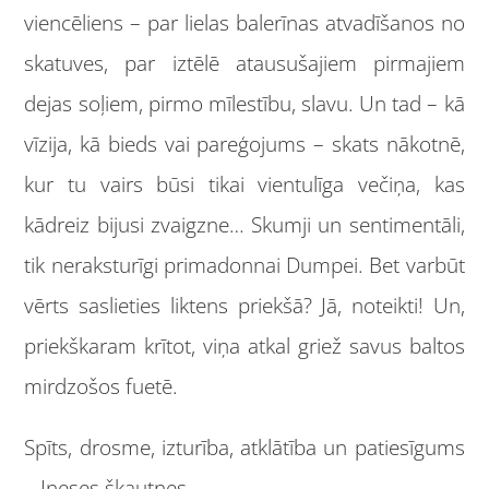
viencēliens – par lielas balerīnas atvadīšanos no
skatuves, par iztēlē atausušajiem pirmajiem
dejas soļiem, pirmo mīlestību, slavu. Un tad – kā
vīzija, kā bieds vai pareģojums – skats nākotnē,
kur tu vairs būsi tikai vientulīga večiņa, kas
kādreiz bijusi zvaigzne… Skumji un sentimentāli,
tik neraksturīgi primadonnai Dumpei. Bet varbūt
vērts saslieties liktens priekšā? Jā, noteikti! Un,
priekškaram krītot, viņa atkal griež savus baltos
mirdzošos fuetē.
Spīts, drosme, izturība, atklātība un patiesīgums
– Ineses šķautnes.