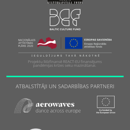
Projektu līdzfinansē REACT-EU finansējums
pandēmijas krīzes seku mazināšanai.
ATBALSTĪTĀJI UN SADARBĪBAS PARTNERI