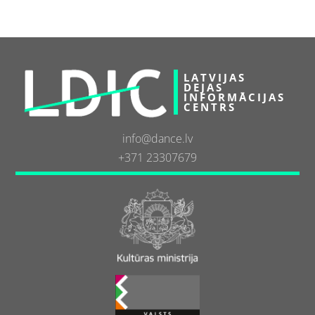
LATVIJAS
DEJAS
INFORMĀCIJAS
CENTRS
info@dance.lv
+371 23307679