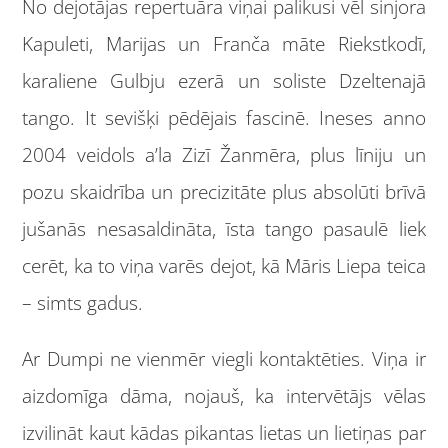
No dejotājas repertuāra viņai palikusi vēl sinjora
Kapuleti, Marijas un Franča māte Riekstkodī,
karaliene Gulbju ezerā un soliste Dzeltenajā
tango. It sevišķi pēdējais fascinē. Ineses anno
2004 veidols a’la Zizī Žanmēra, plus līniju un
pozu skaidrība un precizitāte plus absolūti brīvā
jušanās nesasaldināta, īsta tango pasaulē liek
cerēt, ka to viņa varēs dejot, kā Māris Liepa teica
– simts gadus.
Ar Dumpi ne vienmēr viegli kontaktēties. Viņa ir
aizdomīga dāma, nojauš, ka intervētājs vēlas
izvilināt kaut kādas pikantas lietas un lietiņas par