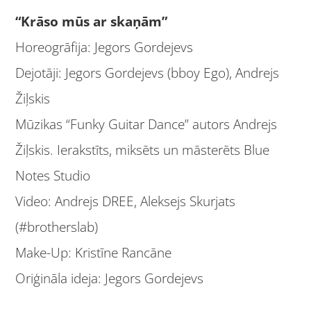
“Krāso mūs ar skaņām”
Horeogrāfija: Jegors Gordejevs
Dejotāji: Jegors Gordejevs (bboy Ego), Andrejs
Žiļskis
Mūzikas “Funky Guitar Dance” autors Andrejs
Žiļskis. Ierakstīts, miksēts un māsterēts Blue
Notes Studio
Video: Andrejs DREE, Aleksejs Skurjats
(#brotherslab)
Make-Up: Kristīne Rancāne
Oriģināla ideja: Jegors Gordejevs