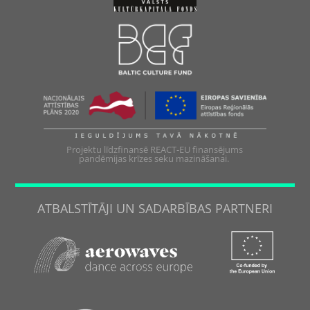
Projektu līdzfinansē REACT-EU finansējums
pandēmijas krīzes seku mazināšanai.
ATBALSTĪTĀJI UN SADARBĪBAS PARTNERI