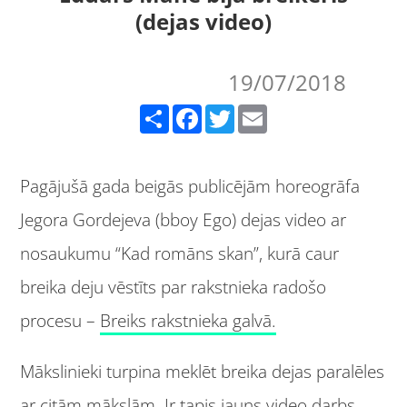
(dejas video)
19/07/2018
Share
Facebook
Twitter
Email
Pagājušā gada beigās publicējām horeogrāfa
Jegora Gordejeva (bboy Ego) dejas video ar
nosaukumu “Kad romāns skan”, kurā caur
breika deju vēstīts par rakstnieka radošo
procesu –
Breiks rakstnieka galvā.
Mākslinieki turpina meklēt breika dejas paralēles
ar citām mākslām. Ir tapis jauns video darbs