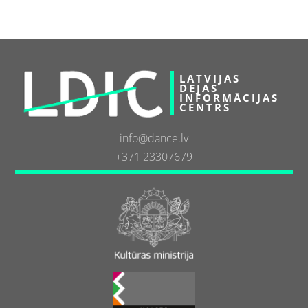
LATVIJAS
DEJAS
INFORMĀCIJAS
CENTRS
info@dance.lv
+371 23307679