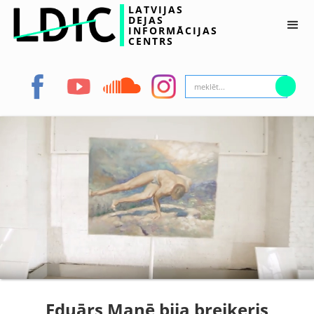
LATVIJAS
DEJAS
INFORMĀCIJAS
CENTRS
Eduārs Manē bija breikeris