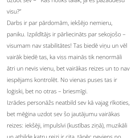
uzdot sev – “‘Kas notiks tālāk, ja es pazaudēšu
visu?”
Darbs ir par pārdomām, iekšējo nemieru,
paniku. Izpildītājs ir pārliecināts par sekojošo –
visumam nav stabilitātes! Tas biedē viņu un vēl
vairāk biedē tas, ka viss mainās tik nenormāli
ātri un nevis vienu, bet vairākas reizes un to nav
iespējams kontrolēt. No vienas puses tas ir
loģiski, bet no otras – briesmīgi.
Izrādes personāžs neatbild sev kā vajag rīkoties,
bet mēģina uzdot sev šo jautājumu vairākas
reizes: iekšēji, impulsīvi (kustības ziņā), muzikāli
un atbilde katru reizi ir cita, tāpēc neviens no