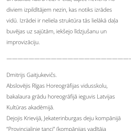
diviem izpildītājem nezin, kas notiks izrādes
vidū. Izrādei ir neliela struktūra tās lielākā daļa
buvējas uz sajūtām, iekšejo līdzjušanu un
improvizāciju.
——————————————————————
Dmitrijs Gaitjukevičs.
Abslovējis Rīgas Horeogrāfijas vidusskolu,
bakalaura grādu horeogrāfijā ieguvis Latvijas
Kultūras akadēmijā.
Dejojis Krievijā, Jekaterinburgas deju kompānijā
“Provincialjnie tanci” (kompānijas vadītāja