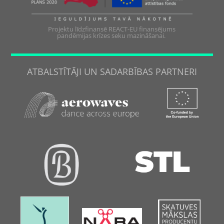
Projektu līdzfinansē REACT-EU finansējums
pandēmijas krīzes seku mazināšanai.
ATBALSTĪTĀJI UN SADARBĪBAS PARTNERI