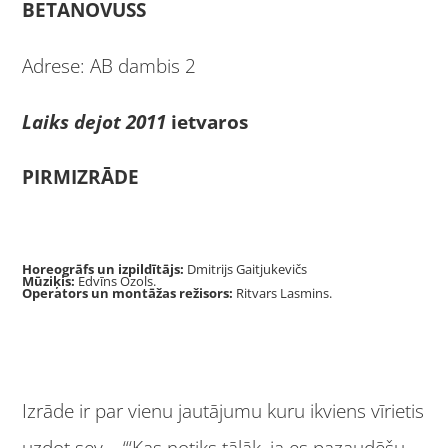
BETANOVUSS
Adrese: AB dambis 2
Laiks dejot 2011
ietvaros
PIRMIZRĀDE
Horeogrāfs un izpildītājs:
Dmitrijs Gaitjukevičs
Mūziķis:
Edvīns Ozols.
Operators un montāžas režisors:
Ritvars Lasmins.
Izrāde ir par vienu jautājumu kuru ikviens vīrietis