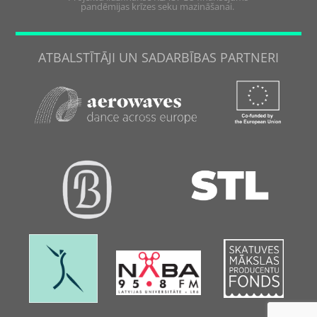
pandēmijas krīzes seku mazināšanai.
ATBALSTĪTĀJI UN SADARBĪBAS PARTNERI