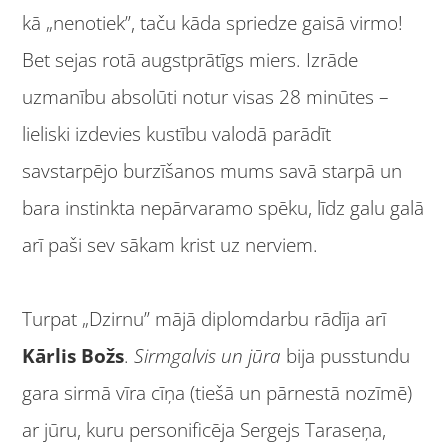
kā „nenotiek”, taču kāda spriedze gaisā virmo!
Bet sejas rotā augstprātīgs miers. Izrāde
uzmanību absolūti notur visas 28 minūtes –
lieliski izdevies kustību valodā parādīt
savstarpējo burzīšanos mums savā starpā un
bara instinkta nepārvaramo spēku, līdz galu galā
arī paši sev sākam krist uz nerviem.
Turpat „Dzirnu” mājā diplomdarbu rādīja arī
Kārlis Božs
.
Sirmgalvis un jūra
bija pusstundu
gara sirmā vīra cīņa (tiešā un pārnestā nozīmē)
ar jūru, kuru personificēja Sergejs Taraseņa,