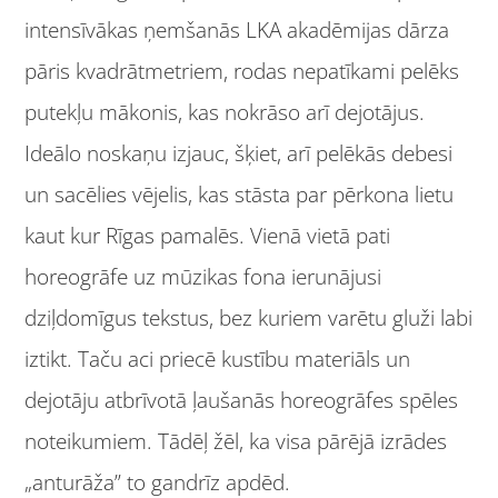
intensīvākas ņemšanās LKA akadēmijas dārza
pāris kvadrātmetriem, rodas nepatīkami pelēks
putekļu mākonis, kas nokrāso arī dejotājus.
Ideālo noskaņu izjauc, šķiet, arī pelēkās debesi
un sacēlies vējelis, kas stāsta par pērkona lietu
kaut kur Rīgas pamalēs. Vienā vietā pati
horeogrāfe uz mūzikas fona ierunājusi
dziļdomīgus tekstus, bez kuriem varētu gluži labi
iztikt. Taču aci priecē kustību materiāls un
dejotāju atbrīvotā ļaušanās horeogrāfes spēles
noteikumiem. Tādēļ žēl, ka visa pārējā izrādes
„anturāža” to gandrīz apdēd.