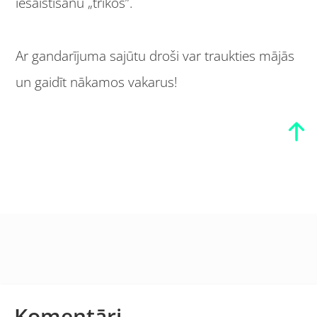
iesaistīšanu „trikos”.
Ar gandarījuma sajūtu droši var traukties mājās
un gaidīt nākamos vakarus!
Komentāri