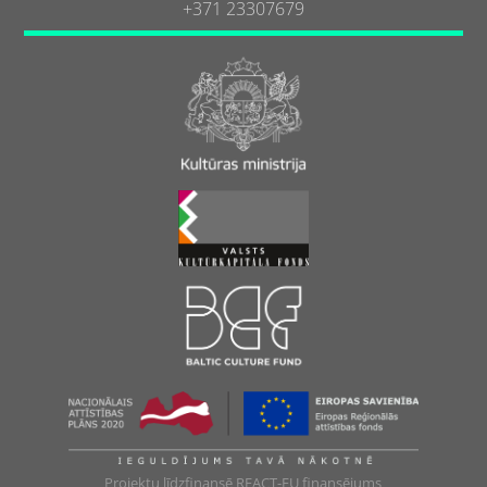
+371 23307679
Projektu līdzfinansē REACT-EU finansējums