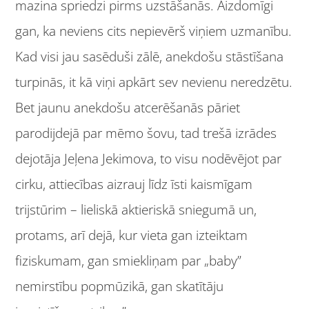
mazina spriedzi pirms uzstāšanās. Aizdomīgi
gan, ka neviens cits nepievērš viņiem uzmanību.
Kad visi jau sasēduši zālē, anekdošu stāstīšana
turpinās, it kā viņi apkārt sev nevienu neredzētu.
Bet jaunu anekdošu atcerēšanās pāriet
parodijdejā par mēmo šovu, tad trešā izrādes
dejotāja Jeļena Jekimova, to visu nodēvējot par
cirku, attiecības aizrauj līdz īsti kaismīgam
trijstūrim – lieliskā aktieriskā sniegumā un,
protams, arī dejā, kur vieta gan izteiktam
fiziskumam, gan smiekliņam par „baby”
nemirstību popmūzikā, gan skatītāju