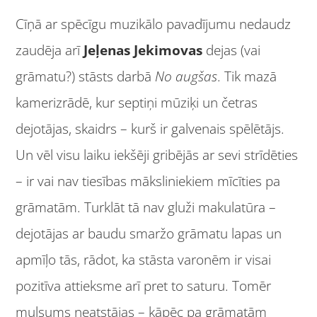
Cīņā ar spēcīgu muzikālo pavadījumu nedaudz
zaudēja arī
Jeļenas Jekimovas
dejas (vai
grāmatu?) stāsts darbā
No augšas
. Tik mazā
kamerizrādē, kur septiņi mūziķi un četras
dejotājas, skaidrs – kurš ir galvenais spēlētājs.
Un vēl visu laiku iekšēji gribējās ar sevi strīdēties
– ir vai nav tiesības māksliniekiem mīcīties pa
grāmatām. Turklāt tā nav gluži makulatūra –
dejotājas ar baudu smaržo grāmatu lapas un
apmīļo tās, rādot, ka stāsta varonēm ir visai
pozitīva attieksme arī pret to saturu. Tomēr
mulsums neatstājas – kāpēc pa grāmatām