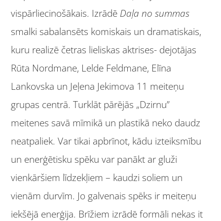
vispārliecinošākais. Izrādē
Daļa no summas
smalki sabalansēts komiskais un dramatiskais,
kuru realizē četras lieliskas aktrises- dejotājas
Rūta Nordmane, Lelde Feldmane, Elīna
Lankovska un Jeļena Jekimova 11 meiteņu
grupas centrā. Turklāt pārējās „Dzirnu”
meitenes savā mīmikā un plastikā neko daudz
neatpaliek. Var tikai apbrīnot, kādu izteiksmību
un enerģētisku spēku var panākt ar gluži
vienkāršiem līdzekļiem – kaudzi soliem un
vienām durvīm. Jo galvenais spēks ir meiteņu
iekšējā enerģija. Brīžiem izrādē formāli nekas it