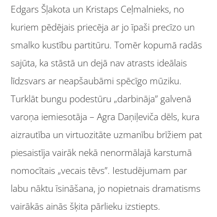
Edgars Šļakota un Kristaps Ceļmalnieks, no
kuriem pēdējais priecēja ar jo īpaši precīzo un
smalko kustību partitūru. Tomēr kopumā radās
sajūta, ka stāstā un dejā nav atrasts ideālais
līdzsvars ar neapšaubāmi spēcīgo mūziku.
Turklāt bungu podestūru „darbināja” galvenā
varoņa iemiesotāja – Agra Daņiļeviča dēls, kura
aizrautība un virtuozitāte uzmanību brīžiem pat
piesaistīja vairāk nekā nenormālajā karstumā
nomocītais „vecais tēvs”. Iestudējumam par
labu nāktu īsināšana, jo nopietnais dramatisms
vairākās ainās šķita pārlieku izstiepts.