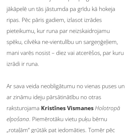
jākāpelē un tās jāstumda pa grīdu kā hokeja
ripas. Pēc pāris gadiem, izlasot izrādes
pieteikumu, kur runa par neizskaidrojamu
spēku, cilvēka ne-vientulību un sargeņģeļiem,
mani varēs nosist – diez vai atcerēšos, par kuru
izrādi ir runa.
Ar sava veida neobligātumu no vienas puses un
ar zināmu ideju pārsātinātību no otras
raksturojama
Kristīnes Vismanes
Holotropā
elpošana
. Piemērotāku vietu puķu bērnu
„rotaļām” grūtāk pat iedomāties. Tomēr pēc