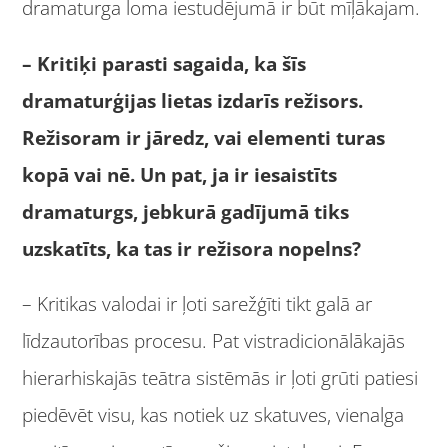
dramaturga loma iestudējumā ir būt mīļākajam.
– Kritiķi parasti sagaida, ka šīs
dramaturģijas lietas izdarīs režisors.
Režisoram ir jāredz, vai elementi turas
kopā vai nē. Un pat, ja ir iesaistīts
dramaturgs, jebkurā gadījumā tiks
uzskatīts, ka tas ir režisora nopelns?
– Kritikas valodai ir ļoti sarežģīti tikt galā ar
līdzautorības procesu. Pat vistradicionālākajās
hierarhiskajās teātra sistēmās ir ļoti grūti patiesi
piedēvēt visu, kas notiek uz skatuves, vienalga