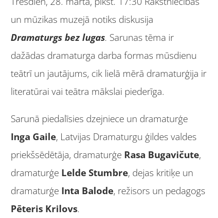
Trešdien, 28. martā, plkst. 17:30 Rakstniecības
un mūzikas muzejā notiks diskusija
Dramaturgs bez lugas
.
Sarunas tēma ir
dažādas dramaturga darba formas mūsdienu
teātrī un jautājums, cik lielā mērā dramaturģija ir
literatūrai vai teātra mākslai piederīga.
Sarunā piedalīsies dzejniece un dramaturģe
Inga Gaile
, Latvijas Dramaturgu ģildes valdes
priekšsēdētāja, dramaturģe
Rasa Bugavičute
,
dramaturģe
Lelde Stumbre
, dejas kritiķe un
dramaturģe
Inta Balode
, režisors un pedagogs
Pēteris Krilovs
.