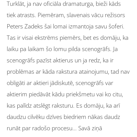
Turklāt, ja nav oficiāla dramaturga, bieži kāds
tiek atrasts. Piemēram, slavenais vācu režisors
Peters Zadeks šai lomai izmantoja savu šoferi.
Tas ir visai ekstrēms piemērs, bet es domāju, ka
laiku pa laikam šo lomu pilda scenogrāfs. Ja
scenogrāfs pazīst aktierus un ja redz, ka ir
problēmas ar kāda rakstura atainojumu, tad nav
obligāti ar aktieri jādiskutē, scenogrāfs var
aktierim piedāvāt kādu priekšmetu vai ko citu,
kas palīdz atslēgt raksturu. Es domāju, ka arī
daudzu cilvēku dzīves biedriem nākas daudz
runāt par radošo procesu… Savā ziņā