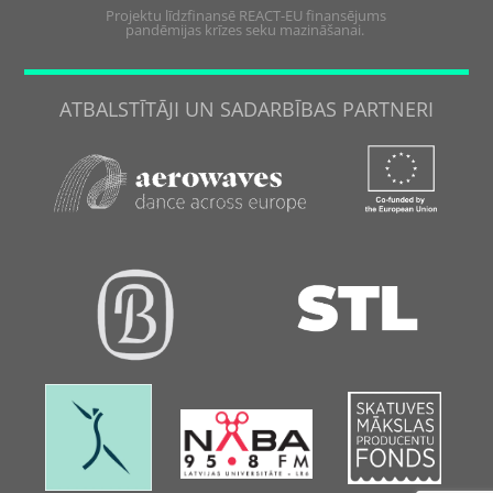
Projektu līdzfinansē REACT-EU finansējums
pandēmijas krīzes seku mazināšanai.
ATBALSTĪTĀJI UN SADARBĪBAS PARTNERI