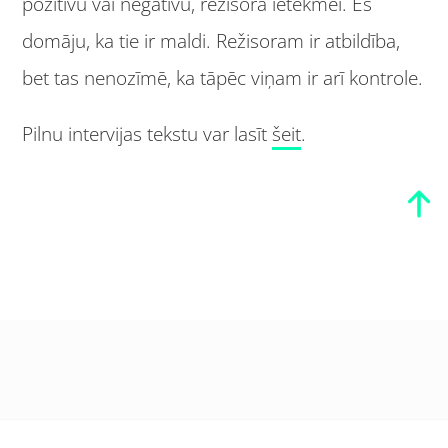
pozitīvu vai negatīvu, režisora ietekmei. Es
domāju, ka tie ir maldi. Režisoram ir atbildība,
bet tas nenozīmē, ka tāpēc viņam ir arī kontrole.
Pilnu intervijas tekstu var lasīt
šeit
.