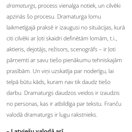
dramaturgs
, process vienalga notiek, un cilvēki
apzinās šo procesu. Dramaturga lomu
laikmetīgajā praksē ir izaugusi no situācijas, kurā
citi cilvēki ar ļoti skaidri definētām lomām, t.i.,
aktieris, dejotājs, režisors, scenogrāfs – ir ļoti
pārņemti ar savu tiešo pienākumu tehniskajām
prasībām. Un viņi uzskatīja par noderīgu, lai
telpā būtu kāds, kuram nav tik daudz tiešo
darbu. Dramaturgs daudzos veidos ir izaudzis
no personas, kas ir atbildīga par tekstu. Franču
valodā dramaturgs ir lugu rakstnieks.
– Latviešu valodā arī.