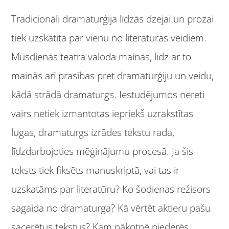
Tradicionāli dramaturģija līdzās dzejai un prozai
tiek uzskatīta par vienu no literatūras veidiem.
Mūsdienās teātra valoda mainās, līdz ar to
mainās arī prasības pret dramaturģiju un veidu,
kādā strādā dramaturgs. Iestudējumos nereti
vairs netiek izmantotas iepriekš uzrakstītas
lugas, dramaturgs izrādes tekstu rada,
līdzdarbojoties mēģinājumu procesā. Ja šis
teksts tiek fiksēts manuskriptā, vai tas ir
uzskatāms par literatūru? Ko šodienas režisors
sagaida no dramaturga? Kā vērtēt aktieru pašu
sacerētus tekstus? Kam nākotnē piederēs