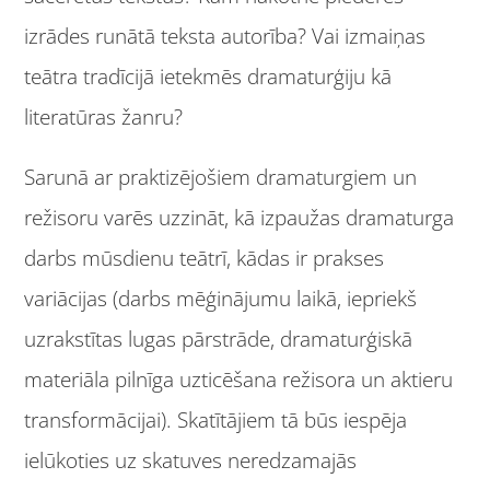
izrādes runātā teksta autorība? Vai izmaiņas
teātra tradīcijā ietekmēs dramaturģiju kā
literatūras žanru?
Sarunā ar praktizējošiem dramaturgiem un
režisoru varēs uzzināt, kā izpaužas dramaturga
darbs mūsdienu teātrī, kādas ir prakses
variācijas (darbs mēģinājumu laikā, iepriekš
uzrakstītas lugas pārstrāde, dramaturģiskā
materiāla pilnīga uzticēšana režisora un aktieru
transformācijai). Skatītājiem tā būs iespēja
ielūkoties uz skatuves neredzamajās