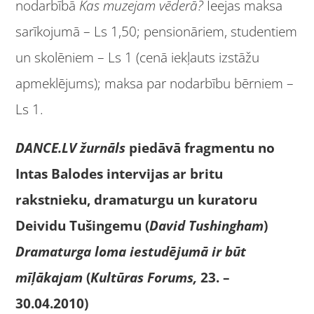
nodarbībā
Kas muzejam vēderā?
Ieejas maksa
sarīkojumā – Ls 1,50; pensionāriem, studentiem
un skolēniem – Ls 1 (cenā iekļauts izstāžu
apmeklējums); maksa par nodarbību bērniem –
Ls 1.
DANCE.LV žurnāls
piedāvā fragmentu no
Intas Balodes intervijas ar britu
rakstnieku, dramaturgu un kuratoru
Deividu Tušingemu (
David Tushingham
)
Dramaturga loma iestudējumā ir būt
mīļākajam
(
Kultūras Forums,
23. –
30.04.2010)