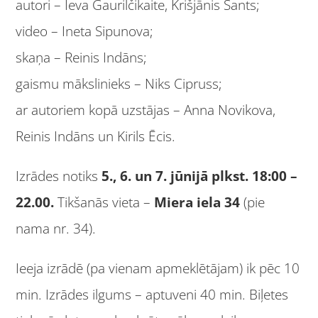
autori – Ieva Gaurilčikaite, Krišjānis Sants;
video – Ineta Sipunova;
skaņa – Reinis Indāns;
gaismu mākslinieks – Niks Cipruss;
ar autoriem kopā uzstājas – Anna Novikova,
Reinis Indāns un Kirils Ēcis.
Izrādes notiks
5., 6. un 7. jūnijā plkst. 18:00 –
22.00.
Tikšanās vieta –
Miera iela 34
(pie
nama nr. 34).
Ieeja izrādē (pa vienam apmeklētājam) ik pēc 10
min. Izrādes ilgums – aptuveni 40 min. Biļetes