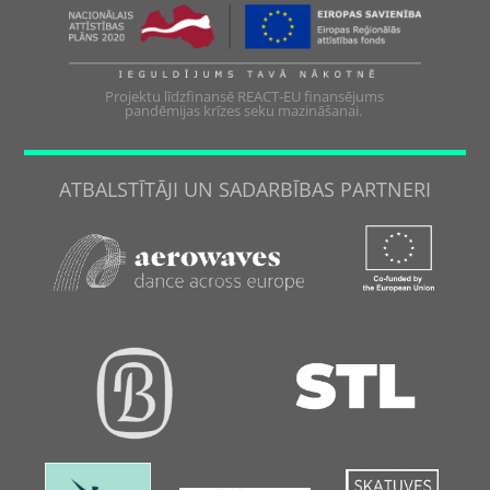
Projektu līdzfinansē REACT-EU finansējums
pandēmijas krīzes seku mazināšanai.
ATBALSTĪTĀJI UN SADARBĪBAS PARTNERI