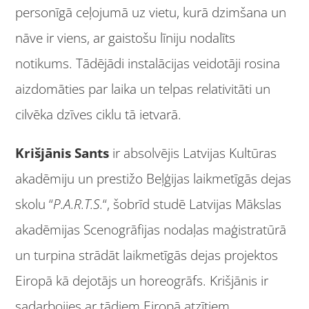
personīgā ceļojumā uz vietu, kurā dzimšana un
nāve ir viens, ar gaistošu līniju nodalīts
notikums. Tādējādi instalācijas veidotāji rosina
aizdomāties par laika un telpas relativitāti un
cilvēka dzīves ciklu tā ietvarā.
Kri
šjānis Sants
ir absolvējis Latvijas Kultūras
akadēmiju un prestižo Beļģijas laikmetīgās dejas
skolu “
P.A.R.T.S.
“, šobrīd studē Latvijas Mākslas
akadēmijas Scenogrāfijas nodaļas maģistratūrā
un turpina strādāt laikmetīgās dejas projektos
Eiropā kā dejotājs un horeogrāfs. Krišjānis ir
sadarbojies ar tādiem Eiropā atzītiem