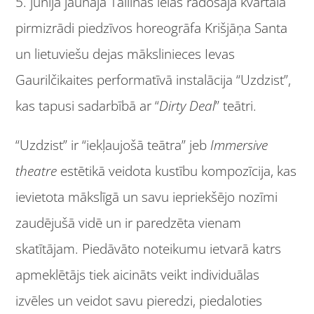
5. jūnijā jaunajā Tallinas ielas radošajā kvartālā
pirmizrādi piedzīvos horeogrāfa Krišjāņa Santa
un lietuviešu dejas mākslinieces Ievas
Gaurilčikaites performatīvā instalācija “Uzdzist”,
kas tapusi sadarbībā ar “
Dirty Deal
” teātri.
“Uzdzist” ir “iekļaujošā teātra” jeb
Immersive
theatre
estētikā veidota kustību kompozīcija, kas
ievietota mākslīgā un savu iepriekšējo nozīmi
zaudējušā vidē un ir paredzēta vienam
skatītājam. Piedāvāto noteikumu ietvarā katrs
apmeklētājs tiek aicināts veikt individuālas
izvēles un veidot savu pieredzi, piedaloties