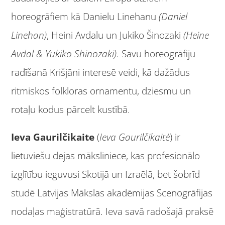
horeogrāfiem kā Danielu Linehanu
(Daniel
Linehan)
, Heini Avdalu un Jukiko Šinozaki
(Heine
Avdal & Yukiko Shinozaki)
. Savu horeogrāfiju
radīšanā Krišjāni interesē veidi, kā dažādus
ritmiskos folkloras ornamentu, dziesmu un
rotaļu kodus pārcelt kustībā.
Ieva Gaurilčikaite
(
Ieva Gaurilčikaitė
) ir
lietuviešu dejas māksliniece, kas profesionālo
izglītību ieguvusi Skotijā un Izraēlā, bet šobrīd
studē Latvijas Mākslas akadēmijas Scenogrāfijas
nodaļas maģistratūrā. Ieva savā radošajā praksē