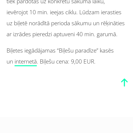
tiek pārdotas uz konkrētu sākuma laiku,
ievērojot 10 min. ieejas ciklu. Lūdzam ierasties
uz biļetē norādītā perioda sākumu un rēķināties
ar izrādes pieredzi aptuveni 40 min. garumā.
Biļetes iegādājamas “Biļešu paradīze” kasēs
un
internetā
. Biļešu cena: 9,00 EUR.