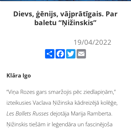
Dievs, ģēnijs, vājprātīgais. Par
baletu “Ņižinskis”
19/04/2022
Share
Facebook
Twitter
Email
Klāra Igo
“Viņa Rozes gars smaržojis pēc ziedlapiņām,”
izteikusies Vaclava Ņižinska kādreizējā kolēģe,
Les Ballets Russes
dejotāja Marija Ramberta.
Ņižinskis tiešām ir leģendāra un fascinējoša