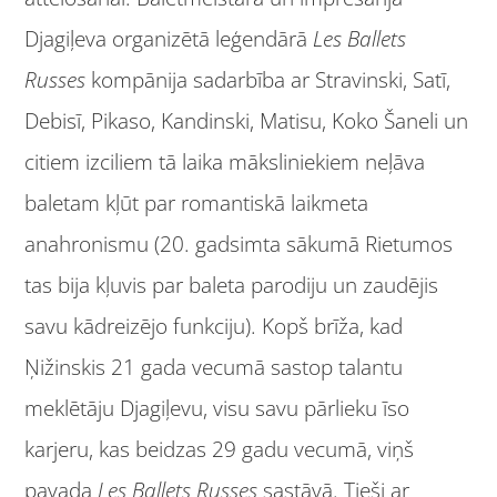
Djagiļeva organizētā leģendārā
Les Ballets
Russes
kompānija sadarbība ar Stravinski, Satī,
Debisī, Pikaso, Kandinski, Matisu, Koko Šaneli un
citiem izciliem tā laika māksliniekiem neļāva
baletam kļūt par romantiskā laikmeta
anahronismu (20. gadsimta sākumā Rietumos
tas bija kļuvis par baleta parodiju un zaudējis
savu kādreizējo funkciju). Kopš brīža, kad
Ņižinskis 21 gada vecumā sastop talantu
meklētāju Djagiļevu, visu savu pārlieku īso
karjeru, kas beidzas 29 gadu vecumā, viņš
pavada
Les Ballets Russes
sastāvā. Tieši ar