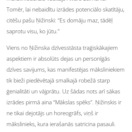
Tomēr, lai nebaidītu izrādes potenciālo skatītāju,
citēšu pašu Ņižinski: “Es domāju maz, tādēļ
saprotu visu, ko jūtu.”
Viens no Ņižinska dzīvesstāsta traģiskākajiem
aspektiem ir absolūts dejas un personīgās
dzīves savijums, kas manifestējas māksliniekiem
tik bieži piedēvētajā smalkajā robežā starp
ģenialitāti un vājprātu. Uz šādas nots arī sākas
izrādes pirmā aina “Mākslas spēks”. Ņižinskis ir
ne tikai dejotājs un horeogrāfs, viņš ir
mākslinieks, kura ierašanās satricina pasauli.