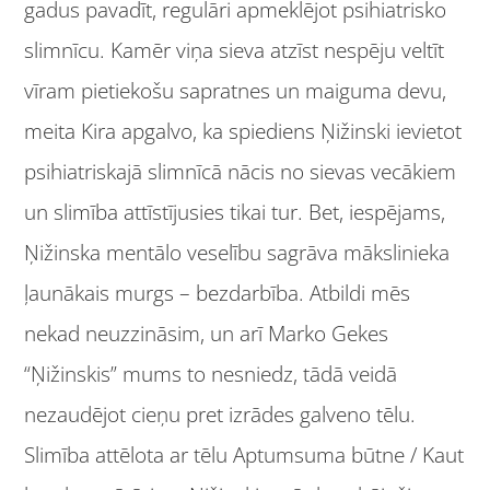
gadus pavadīt, regulāri apmeklējot psihiatrisko
slimnīcu. Kamēr viņa sieva atzīst nespēju veltīt
vīram pietiekošu sapratnes un maiguma devu,
meita Kira apgalvo, ka spiediens Ņižinski ievietot
psihiatriskajā slimnīcā nācis no sievas vecākiem
un slimība attīstījusies tikai tur. Bet, iespējams,
Ņižinska mentālo veselību sagrāva mākslinieka
ļaunākais murgs – bezdarbība. Atbildi mēs
nekad neuzzināsim, un arī Marko Gekes
“Ņižinskis” mums to nesniedz, tādā veidā
nezaudējot cieņu pret izrādes galveno tēlu.
Slimība attēlota ar tēlu Aptumsuma būtne / Kaut