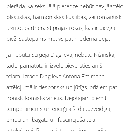
pierāda, ka seksuālā pieredze nebūt nav jāattēlo
plastiskās, harmoniskās kustībās, vai romantiski
iekrītot partnera stiprajās rokās, kas ir diezgan
bieži sastopams motīvs pat modernā dejā.
Ja nebūtu Sergeja Djagiļeva, nebūtu Ņižinska,
tādēļ pamatota ir izvēle pievērsties arī šim
tēlam. Izrādē Djagiļevs Antona Freimana
attēlojumā ir despotisks un jūtīgs, brīžiem pat
ironiski komisks vīrietis. Dejotājam piemīt
temperaments un enerģija šī daudzveidīgā,
emocijām bagātā un fascinējošā tēla
attēlošanai. Baletmeistara un impresārija