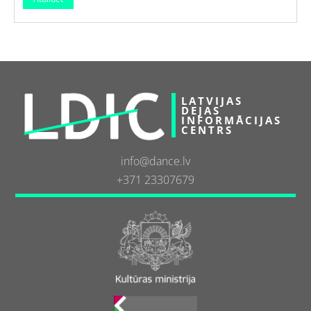
LATVIJAS
DEJAS
INFORMĀCIJAS
CENTRS
info@dance.lv
+371 23307679