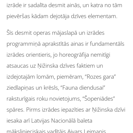
izrāde ir sadalīta desmit ainās, un katra no tām
pievēršas kādam dejotāja dzīves elementam.
Šīs desmit operas mājaslapā un izrādes
programmiņā aprakstītās ainas ir fundamentāls
izrādes orientieris, jo horeogrāfija nemitīgi
atsaucas uz Ņižinska dzīves faktiem un
izdejotajām lomām, piemēram, “Rozes gara”
ziedlapiņas un krēsls, “Fauna diendusai”
raksturīgais roku novietojums, “Šopeniādes”
spāres. Pirms izrādes iepazīties ar Ņižinska dzīvi
iesaka arī Latvijas Nacionālā baleta
mākslinieciskais vadītājs Aivars Leimanis.