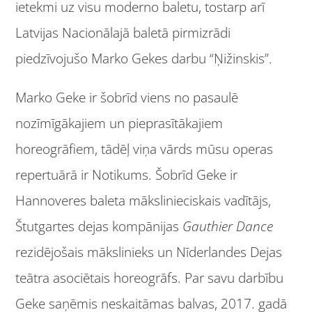
ietekmi uz visu moderno baletu, tostarp arī
Latvijas Nacionālajā baletā pirmizrādi
piedzīvojušo Marko Gekes darbu “Ņižinskis”.
Marko Geke ir šobrīd viens no pasaulē
nozīmīgākajiem un pieprasītākajiem
horeogrāfiem, tādēļ viņa vārds mūsu operas
repertuārā ir Notikums. Šobrīd Geke ir
Hannoveres baleta mākslinieciskais vadītājs,
Štutgartes dejas kompānijas
Gauthier Dance
rezidējošais mākslinieks un Nīderlandes Dejas
teātra asociētais horeogrāfs. Par savu darbību
Geke saņēmis neskaitāmas balvas, 2017. gadā