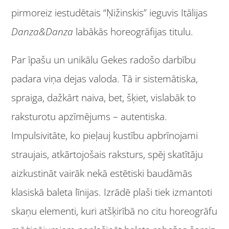
pirmoreiz iestudētais “Ņižinskis” ieguvis Itālijas
Danza&Danza
labākās horeogrāfijas titulu.
Par īpašu un unikālu Gekes radošo darbību
padara viņa dejas valoda. Tā ir sistemātiska,
spraiga, dažkārt naiva, bet, šķiet, vislabāk to
raksturotu apzīmējums – autentiska.
Impulsivitāte, ko pieļauj kustību apbrīnojami
straujais, atkārtojošais raksturs, spēj skatītāju
aizkustināt vairāk nekā estētiski baudāmās
klasiskā baleta līnijas. Izrādē plaši tiek izmantoti
skaņu elementi, kuri atšķirībā no citu horeogrāfu