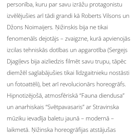
personība, kuru par savu izrāžu protagonistu
izvēlējušies arī tādi grandi kā Roberts Vilsons un
Džons Noimaijers
.
Ņižinskis bija ne tikai
fenomenāls dejotājs – zvaigzne, kurā apvienojās
izcilas tehniskās dotības un apgarotība (Sergejs
Djagiļevs bija aizliedzis filmēt savu trupu, tāpēc
diemžēl saglabājušies tikai līdzgaitnieku nostāsti
un fotoattēli), bet arī revolucionārs horeogrāfs.
Hipnotizējošā, atmosfēriskā “Fauna diendusa”
un anarhiskais “Svētpavasaris” ar Stravinska
mūziku ievadīja baletu jaunā – modernā –
laikmetā. Ņižinska horeogrāfijas atstājušas