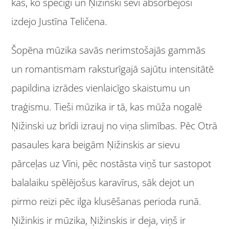
kas, ko spēcīgi un Ņižinski sevī absorbējoši
izdejo Justīna Teličena.
Šopēna mūzika savās nerimstošajās gammās
un romantismam raksturīgajā sajūtu intensitātē
papildina izrādes vienlaicīgo skaistumu un
traģismu. Tieši mūzika ir tā, kas mūža nogalē
Ņižinski uz brīdi izrauj no viņa slimības. Pēc Otrā
pasaules kara beigām Ņižinskis ar sievu
pārceļas uz Vīni, pēc nostāsta viņš tur sastopot
balalaiku spēlējošus karavīrus, sāk dejot un
pirmo reizi pēc ilga klusēšanas perioda runā.
Ņižinkis ir mūzika, Ņižinskis ir deja, viņš ir