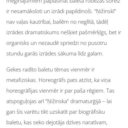
mēģinājumiem paplašināt baleta robežas šoreiz
ir nesamāksloti un izrādi papildinoši. “Ņižinskī”
nav vaļas kautrībai, bailēm no neglītā, tādēļ
izrādes dramatiskums nešķiet pašmērķīgs, bet ir
organisks un nezaudē spriedzi no pusotru
stundu garās izrādes sākuma līdz galam.
Gekes radīto baletu tēmas vienmēr ir
metafiziskas. Horeogrāfs pats atzīst, ka viņa
horeogrāfijas vienmēr ir par paša rēgiem. Tas
atspoguļojas arī “Ņižinska” dramaturģijā – lai
gan šis varētu tikt uzskatīt par biogrāfisku
baletu, kas seko dejotāja dzīves naratīvam,