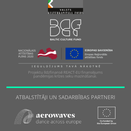
Projektu līdzfinansē REACT-EU finansējums
pandēmijas krīzes seku mazināšanai.
ATBALSTĪTĀJI UN SADARBĪBAS PARTNERI