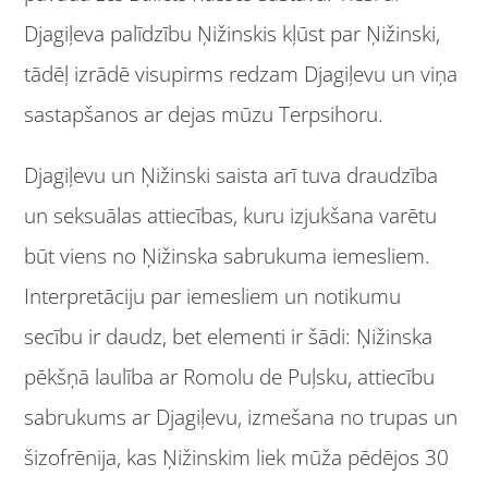
Djagiļeva palīdzību Ņižinskis kļūst par Ņižinski,
tādēļ izrādē visupirms redzam Djagiļevu un viņa
sastapšanos ar dejas mūzu Terpsihoru.
Djagiļevu un Ņižinski saista arī tuva draudzība
un seksuālas attiecības, kuru izjukšana varētu
būt viens no Ņižinska sabrukuma iemesliem.
Interpretāciju par iemesliem un notikumu
secību ir daudz, bet elementi ir šādi: Ņižinska
pēkšņā laulība ar Romolu de Puļsku, attiecību
sabrukums ar Djagiļevu, izmešana no trupas un
šizofrēnija, kas Ņižinskim liek mūža pēdējos 30