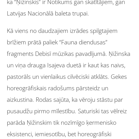
ka “Ņižinskis” ir Notikums gan skatītājiem, gan
Latvijas Nacionālā baleta trupai.
Kā viens no daudzajiem izrādes spilgtajiem
brīžiem prātā paliek “Fauna diendusas”
fragments Debisī mūzikas pavadījumā. Ņižinska
un viņa drauga Isajeva duetā ir kaut kas naivs,
pastorāls un vienlaikus cilvēciski atklāts. Gekes
horeogrāfiskais radošums pārsteidz un
aizkustina. Rodas sajūta, ka vēroju stāstu par
pusaudžu pirmo mīlestību. Saturiski tas vēlreiz
parāda Ņižinskim tik nozīmīgo ķermenisko
eksistenci, iemiesotību, bet horeogrāfiski