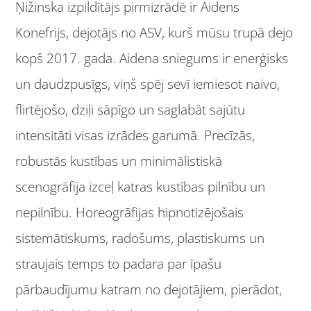
Ņižinska izpildītājs pirmizrādē ir Aidens
Konefrijs, dejotājs no ASV, kurš mūsu trupā dejo
kopš 2017. gada. Aidena sniegums ir enerģisks
un daudzpusīgs, viņš spēj sevī iemiesot naivo,
flirtējošo, dziļi sāpīgo un saglabāt sajūtu
intensitāti visas izrādes garumā. Precīzās,
robustās kustības un minimālistiskā
scenogrāfija izceļ katras kustības pilnību un
nepilnību. Horeogrāfijas hipnotizējošais
sistemātiskums, radošums, plastiskums un
straujais temps to padara par īpašu
pārbaudījumu katram no dejotājiem, pierādot,