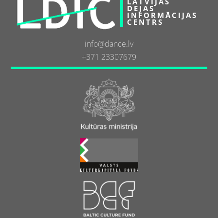
LATVIJAS
DEJAS
INFORMĀCIJAS
CENTRS
info@dance.lv
+371 23307679