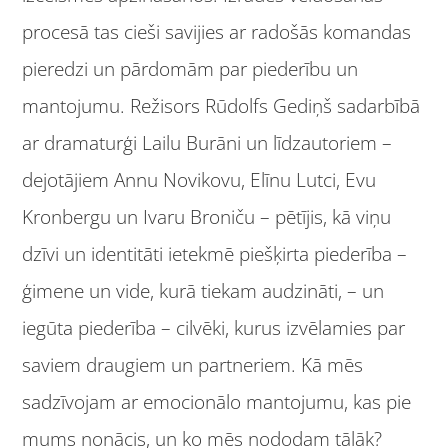
procesā tas cieši savijies ar radošās komandas
pieredzi un pārdomām par piederību un
mantojumu. Režisors Rūdolfs Gediņš sadarbībā
ar dramaturģi Lailu Burāni un līdzautoriem –
dejotājiem Annu Novikovu, Elīnu Lutci, Evu
Kronbergu un Ivaru Broniču – pētījis, kā viņu
dzīvi un identitāti ietekmē piešķirta piederība –
ģimene un vide, kurā tiekam audzināti, – un
iegūta piederība – cilvēki, kurus izvēlamies par
saviem draugiem un partneriem. Kā mēs
sadzīvojam ar emocionālo mantojumu, kas pie
mums nonācis, un ko mēs nododam tālāk?