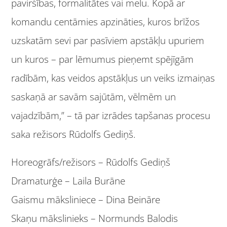
paviršības, formalitātes vai melu. Kopā ar
komandu centāmies apzināties, kuros brīžos
uzskatām sevi par pasīviem apstākļu upuriem
un kuros – par lēmumus pieņemt spējīgām
radībām, kas veidos apstākļus un veiks izmaiņas
saskaņā ar savām sajūtām, vēlmēm un
vajadzībām,” – tā par izrādes tapšanas procesu
saka režisors Rūdolfs Gediņš.
Horeogrāfs/režisors – Rūdolfs Gediņš
Dramaturģe – Laila Burāne
Gaismu māksliniece – Dina Beināre
Skaņu mākslinieks – Normunds Balodis