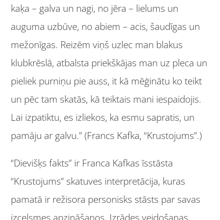
kaķa – galva un nagi, no jēra – lielums un
auguma uzbūve, no abiem – acis, šaudīgas un
mežonīgas. Reizēm viņš uzlec man blakus
klubkrēslā, atbalsta priekškājas man uz pleca un
pieliek purniņu pie auss, it kā mēģinātu ko teikt
un pēc tam skatās, kā teiktais mani iespaidojis.
Lai izpatiktu, es izliekos, ka esmu sapratis, un
pamāju ar galvu.” (Francs Kafka, “Krustojums”.)
“Dievišķs fakts” ir Franca Kafkas īsstāsta
“Krustojums” skatuves interpretācija, kuras
pamatā ir režisora personisks stāsts par savas
izcelsmes apzināšanos. Izrādes veidošanas