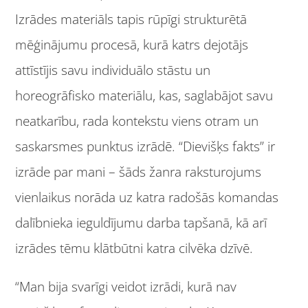
Izrādes materiāls tapis rūpīgi strukturētā
mēģinājumu procesā, kurā katrs dejotājs
attīstījis savu individuālo stāstu un
horeogrāfisko materiālu, kas, saglabājot savu
neatkarību, rada kontekstu viens otram un
saskarsmes punktus izrādē. “Dievišķs fakts” ir
izrāde par mani – šāds žanra raksturojums
vienlaikus norāda uz katra radošās komandas
dalībnieka ieguldījumu darba tapšanā, kā arī
izrādes tēmu klātbūtni katra cilvēka dzīvē.
“Man bija svarīgi veidot izrādi, kurā nav