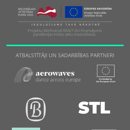
Projektu līdzfinansē REACT-EU finansējums
pandēmijas krīzes seku mazināšanai.
ATBALSTĪTĀJI UN SADARBĪBAS PARTNERI