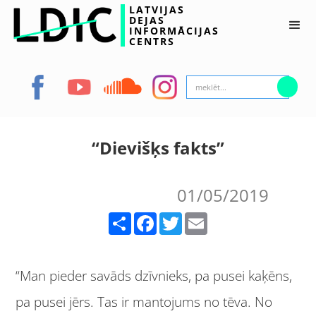
LATVIJAS
DEJAS
INFORMĀCIJAS
CENTRS
“Dievišķs fakts”
01/05/2019
Share
Facebook
Twitter
Email
“Man pieder savāds dzīvnieks, pa pusei kaķēns,
pa pusei jērs. Tas ir mantojums no tēva. No