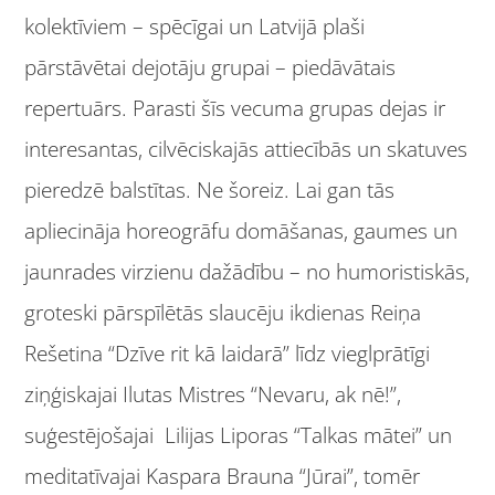
kolektīviem – spēcīgai un Latvijā plaši
pārstāvētai dejotāju grupai – piedāvātais
repertuārs. Parasti šīs vecuma grupas dejas ir
interesantas, cilvēciskajās attiecībās un skatuves
pieredzē balstītas. Ne šoreiz. Lai gan tās
apliecināja horeogrāfu domāšanas, gaumes un
jaunrades virzienu dažādību – no humoristiskās,
groteski pārspīlētās slaucēju ikdienas Reiņa
Rešetina “Dzīve rit kā laidarā” līdz vieglprātīgi
ziņģiskajai Ilutas Mistres “Nevaru, ak nē!”,
suģestējošajai Lilijas Liporas “Talkas mātei” un
meditatīvajai Kaspara Brauna “Jūrai”, tomēr