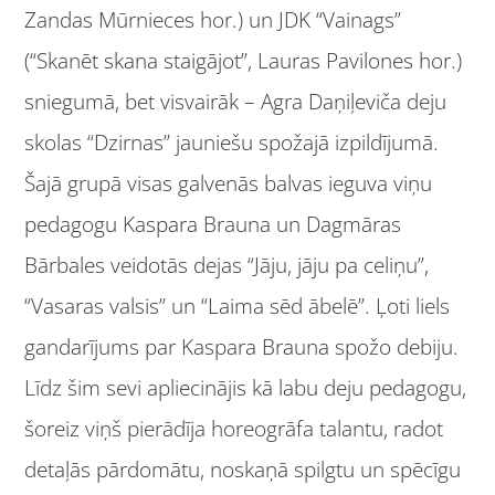
Zandas Mūrnieces hor.) un JDK “Vainags”
(“Skanēt skana staigājot”, Lauras Pavilones hor.)
sniegumā, bet visvairāk – Agra Daņiļeviča deju
skolas “Dzirnas” jauniešu spožajā izpildījumā.
Šajā grupā visas galvenās balvas ieguva viņu
pedagogu Kaspara Brauna un Dagmāras
Bārbales veidotās dejas “Jāju, jāju pa celiņu”,
“Vasaras valsis” un “Laima sēd ābelē”. Ļoti liels
gandarījums par Kaspara Brauna spožo debiju.
Līdz šim sevi apliecinājis kā labu deju pedagogu,
šoreiz viņš pierādīja horeogrāfa talantu, radot
detaļās pārdomātu, noskaņā spilgtu un spēcīgu