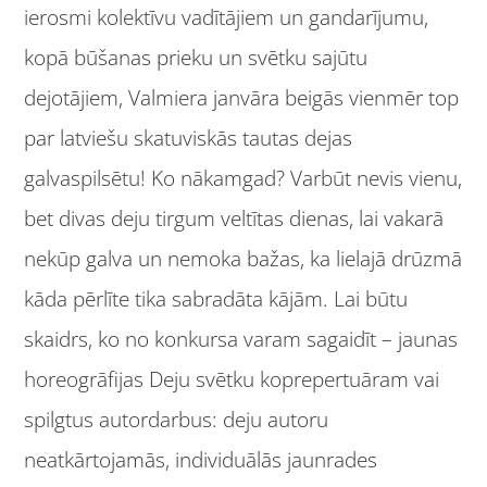
ierosmi kolektīvu vadītājiem un gandarījumu,
kopā būšanas prieku un svētku sajūtu
dejotājiem, Valmiera janvāra beigās vienmēr top
par latviešu skatuviskās tautas dejas
galvaspilsētu! Ko nākamgad? Varbūt nevis vienu,
bet divas deju tirgum veltītas dienas, lai vakarā
nekūp galva un nemoka bažas, ka lielajā drūzmā
kāda pērlīte tika sabradāta kājām. Lai būtu
skaidrs, ko no konkursa varam sagaidīt – jaunas
horeogrāfijas Deju svētku koprepertuāram vai
spilgtus autordarbus: deju autoru
neatkārtojamās, individuālās jaunrades