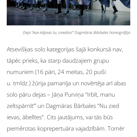
Deja “Aun kājiņas tu, sniedziņ’” Dagmāras Bārbales horeogrāfija
Atsevišķas solo kategorijas šajā konkursā nav,
tāpēc prieks, ka starp daudzajiem grupu
numuriem (16 pāri, 24 meitas, 20 puiši
u. tmldz.) žūrija pamanīja un novērtēja arī abas
solo pāru dejas – Jāņa Purviņa “Irbīt, manu
zeltspārnīt’” un Dagmāras Bārbales “Nu zied
ievas, ābelītes”. Cits jautājums, vai tās būs
piemērotas koprepertuāra vajadzībām. Tomēr