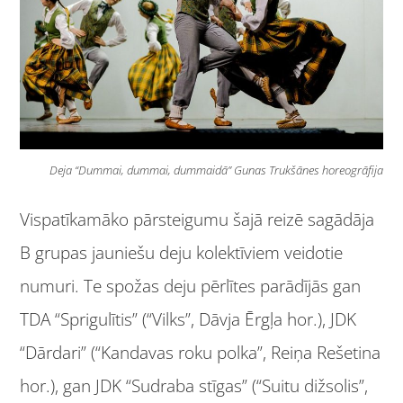
Deja “Dummai, dummai, dummaidā” Gunas Trukšānes horeogrāfija
Vispatīkamāko pārsteigumu šajā reizē sagādāja
B grupas jauniešu deju kolektīviem veidotie
numuri. Te spožas deju pērlītes parādījās gan
TDA “Sprigulītis” (“Vilks”, Dāvja Ērgļa hor.), JDK
“Dārdari” (“Kandavas roku polka”, Reiņa Rešetina
hor.), gan JDK “Sudraba stīgas” (“Suitu dižsolis”,