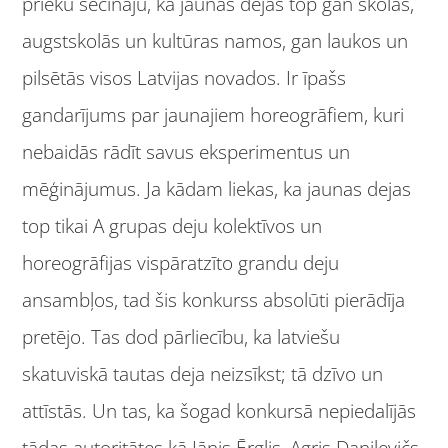
prieku secināju, ka jaunas dejas top gan skolās,
augstskolās un kultūras namos, gan laukos un
pilsētās visos Latvijas novados. Ir īpašs
gandarījums par jaunajiem horeogrāfiem, kuri
nebaidās rādīt savus eksperimentus un
mēģinājumus. Ja kādam liekas, ka jaunas dejas
top tikai A grupas deju kolektīvos un
horeogrāfijas vispāratzīto grandu deju
ansambļos, tad šis konkurss absolūti pierādīja
pretējo. Tas dod pārliecību, ka latviešu
skatuviskā tautas deja neizsīkst; tā dzīvo un
attīstās. Un tas, ka šogad konkursā nepiedalījās
tādas autoritātes kā Jānis Ērglis, Agris Daņiļevičs,