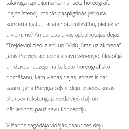
talantīgā izpildījumā kā niansēts horeogrāfa
idejas īstenojums tās paspilgtinās jebkura
koncerta gaitu. Lai atainotu mīlestību, pietiek ar
diviem, ne? Arī pārējās divās apbalvotajās dejās
”Trejdeviņi ziedi zied” un ”Vidū jūras uz akmeņa”
Jānis Purviņš apliecināja savu vērienīgo, filozofijā
un dzīves redzējumā balstīto horeogrāfisko
domāšanu, kam vienas dejas ietvars ir par
šauru. Jāņa Purviņa ceļš ir deju izrādes, kurās
tikai sev raksturīgajā veidā viņš dziļi un
pārliecinoši pauž savu koncepciju.
Vilšanos sagādāja vidējās paaudzes deju