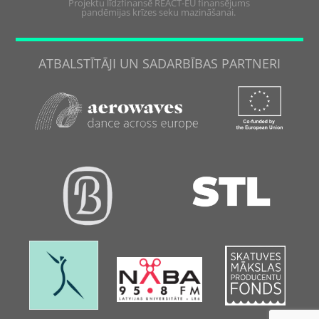
Projektu līdzfinansē REACT-EU finansējums
pandēmijas krīzes seku mazināšanai.
ATBALSTĪTĀJI UN SADARBĪBAS PARTNERI