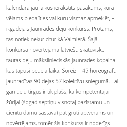
kalendārā jau laikus ierakstīts pasākums, kurā
vēlams piedalīties vai kuru vismaz apmeklēt, –
ikgadējais Jaunrades deju konkurss. Protams,
tas notiek nekur citur kā Valmierā. Šajā
konkursā novērtējama latviešu skatuvisko
tautas deju mākslinieciskās jaunrades kopaina,
kas tapusi pēdējā laikā. Šoreiz – 45 horeogrāfu
jaunradītas 90 dejas 57 kolektīvu sniegumā. Lai
gan deju tirgus ir tik plašs, ka kompetentajai
žūrijai (šogad septiņu visnotaļ pazīstamu un
cienītu dāmu sastāvā) pat grūti aptverams un
novērtējams, tomēr šis konkurss ir noderīgs