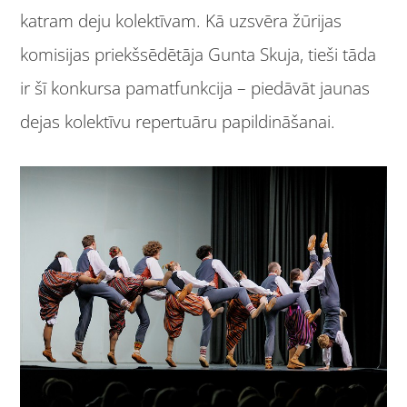
katram deju kolektīvam. Kā uzsvēra žūrijas
komisijas priekšsēdētāja Gunta Skuja, tieši tāda
ir šī konkursa pamatfunkcija – piedāvāt jaunas
dejas kolektīvu repertuāru papildināšanai.