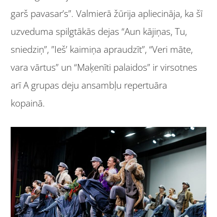
garš pavasar’s”. Valmierā žūrija apliecināja, ka šī
uzveduma spilgtākās dejas “Aun kājiņas, Tu,
sniedziņ”, ”Ieš’ kaimiņa apraudzīt”, “Veri māte,
vara vārtus” un “Maķenīti palaidos” ir virsotnes
arī A grupas deju ansambļu repertuāra
kopainā.