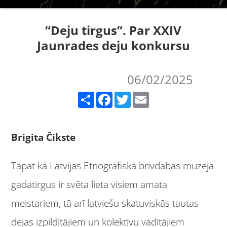
“Deju tirgus”. Par XXIV
Jaunrades deju konkursu
06/02/2025
Share
Facebook
Twitter
Email
Brigita Čikste
Tāpat kā Latvijas Etnogrāfiskā brīvdabas muzeja
gadatirgus ir svēta lieta visiem amata
meistariem, tā arī latviešu skatuviskās tautas
dejas izpildītājiem un kolektīvu vadītājiem