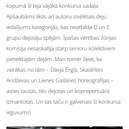
kopumā šī bija vājākā konkursa sadaļa.
Apšaubāms likās arī autoru izvēlētais deju
iedalījums kategorijās, kas neatbilda D un E
grupu dejotāju spējām. Īpašas vērtības žūrijas
komisija nesaskatīja starp senioru kolektīviem
pieteiktajām dejām. Man tomēr šķiet, ka
vairākas no tām – Dāvja Ērgļa, Skaidrītes
Andževas un Lienes Gailānes horeogrāfijas –
aizies tautās, tiks dejotas un koprepertuārā
izmantotas. Un tas taču ir galvenais šī konkursa
ieguvums!