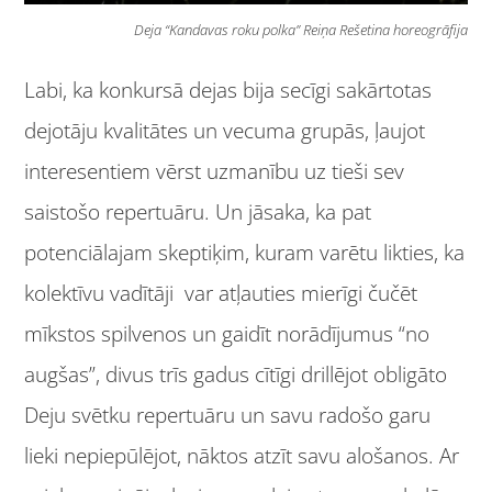
Deja “Kandavas roku polka” Reiņa Rešetina horeogrāfija
Labi, ka konkursā dejas bija secīgi sakārtotas
dejotāju kvalitātes un vecuma grupās, ļaujot
interesentiem vērst uzmanību uz tieši sev
saistošo repertuāru. Un jāsaka, ka pat
potenciālajam skeptiķim, kuram varētu likties, ka
kolektīvu vadītāji var atļauties mierīgi čučēt
mīkstos spilvenos un gaidīt norādījumus “no
augšas”, divus trīs gadus cītīgi drillējot obligāto
Deju svētku repertuāru un savu radošo garu
lieki nepiepūlējot, nāktos atzīt savu alošanos. Ar