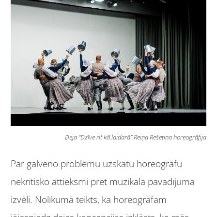
Deja “Dzīve rit kā laidarā” Reiņa Rešetina horeogrāfija
Par galveno problēmu uzskatu horeogrāfu
nekritisko attieksmi pret muzikālā pavadījuma
izvēli. Nolikumā teikts, ka horeogrāfam