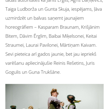
Taiga Ludborža un Gunta Skuja, iespējams, ļāva
uzmirdzēt un balvas saņemt jaunajiem
horeogrāfiem – Kasparam Braunam, Krišjānim
Bitem, Dāvim Ērglim, Baibai Miķelsonei, Keitai
Straumei, Laurai Pavilonei, Mārtiņam Kaivam.
Sevi pieteica arī gados jaunie, bet jau iepriekš
varēšanu apliecinājušie Reinis Rešetins, Juris
Gogulis un Guna Trukšāne.