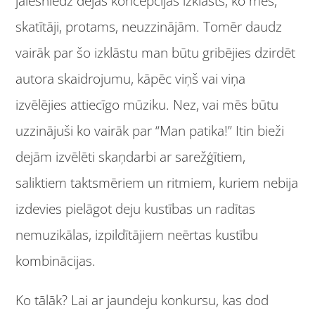
jāiesniedz dejas koncepcijas izklāsts, ko mēs,
skatītāji, protams, neuzzinājām. Tomēr daudz
vairāk par šo izklāstu man būtu gribējies dzirdēt
autora skaidrojumu, kāpēc viņš vai viņa
izvēlējies attiecīgo mūziku. Nez, vai mēs būtu
uzzinājuši ko vairāk par “Man patika!” Itin bieži
dejām izvēlēti skaņdarbi ar sarežģītiem,
saliktiem taktsmēriem un ritmiem, kuriem nebija
izdevies pielāgot deju kustības un radītas
nemuzikālas, izpildītājiem neērtas kustību
kombinācijas.
Ko tālāk? Lai ar jaundeju konkursu, kas dod