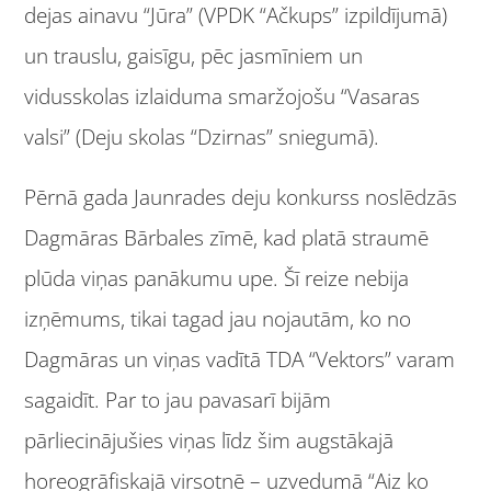
dejas ainavu “Jūra” (VPDK “Ačkups” izpildījumā)
un trauslu, gaisīgu, pēc jasmīniem un
vidusskolas izlaiduma smaržojošu “Vasaras
valsi” (Deju skolas “Dzirnas” sniegumā).
Pērnā gada Jaunrades deju konkurss noslēdzās
Dagmāras Bārbales zīmē, kad platā straumē
plūda viņas panākumu upe. Šī reize nebija
izņēmums, tikai tagad jau nojautām, ko no
Dagmāras un viņas vadītā TDA “Vektors” varam
sagaidīt. Par to jau pavasarī bijām
pārliecinājušies viņas līdz šim augstākajā
horeogrāfiskajā virsotnē – uzvedumā “Aiz ko