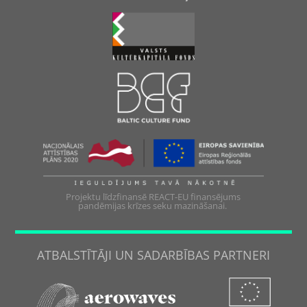
Projektu līdzfinansē REACT-EU finansējums
pandēmijas krīzes seku mazināšanai.
ATBALSTĪTĀJI UN SADARBĪBAS PARTNERI