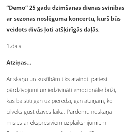
“Demo” 25 gadu dzimšanas dienas svinības
ar sezonas noslēguma koncertu, kurš būs
veidots divās ļoti atšķirīgās daļās.
1.daļa
Atziņas…
Ar skaņu un kustībām tiks atainoti patiesi
pārdzīvojumi un iedzīvināti emocionālie brīži,
kas balstīti gan uz pieredzi, gan atziņām, ko
cilvēks gūst dzīves laikā. Pārdomu noskaņa
mīsies ar ekspresīviem uzplaiksnījumiem.