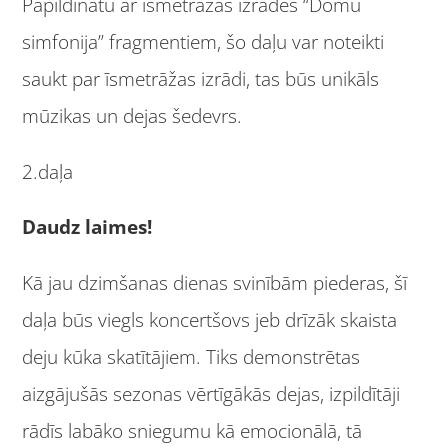
Papildinātu ar īsmetrāžas izrādes “Domu
simfonija” fragmentiem, šo daļu var noteikti
saukt par īsmetrāžas izrādi, tas būs unikāls
mūzikas un dejas šedevrs.
2.daļa
Daudz laimes!
Kā jau dzimšanas dienas svinībām piederas, šī
daļa būs viegls koncertšovs jeb drīzāk skaista
deju kūka skatītājiem. Tiks demonstrētas
aizgājušās sezonas vērtīgākās dejas, izpildītāji
rādīs labāko sniegumu kā emocionālā, tā