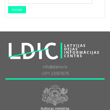
LATVIJAS
DEJAS
INFORMĀCIJAS
CENTRS
info@dance.lv
+371 23307679