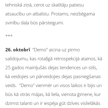
tehniskā ziņā, cerot uz skatītāju patiesu
atsaucību un atbalstu. Protams, neizbēgama
svinību daļa būs pārsteigumi.
***
26. oktobrī
“Demo” aicina uz pirmo
salidojumu, kas rotaļīgā retrospekcijā atainos, kā
25 gados mainījušās dejas tendences un stils,
kā veidojies un pārveidojies dejas pasniegšanas
veids. “Demo” vienmēr un visos laikos ir bijis un
būs kā otrās mājas, kā liela, vienota ģimene, kur
dzimst talanti un ir iespēja gūt dzīves vislielākās