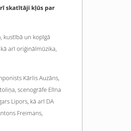
ī skatītāji kļūs par
ā, kustībā un kopīgā
 kā arī oriģinālmūzika,
mponists Kārlis Auzāns,
toliņa, scenogrāfe Elīna
ars Lipors, kā arī DA
Antons Freimans,