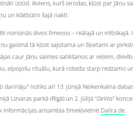
zināti izzūd. Ikviens, kurš ierodas, kļūst par Jāņu s
ņu un klātbūtni šajā naktī.
i norisinās divos līmeņos – reālajā un mītiskajā. 
āņu gaismā tā kļūst sajūtama un šķietami ar pirks
lājas caur Jāņu saimes satikšanos ar veļiem, diev
vu, elpojošu rituālu, kurā robeža starp redzamo 
 darināju” notiks arī 13. jūnijā Neikenkalna dabas 
ijā Uzvaras parkā (Rīgā) un 2. jūlijā “
DeVos
” konce
k informācijas ansambļa tīmekļvietnē
Dailra.de
.