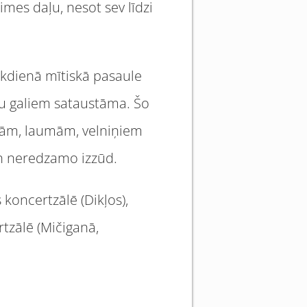
aimes daļu, nesot sev līdzi
Ikdienā mītiskā pasaule
tu galiem sataustāma. Šo
ībām, laumām, velniņiem
un neredzamo izzūd.
koncertzālē (Dikļos),
rtzālē (Mičiganā,