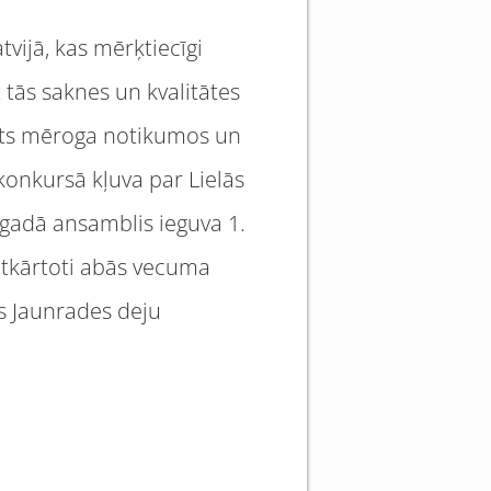
tvijā, kas mērķtiecīgi
t tās saknes un kvalitātes
lsts mēroga notikumos un
konkursā kļuva par Lielās
 gadā ansamblis ieguva 1.
 atkārtoti abās vecuma
s Jaunrades deju