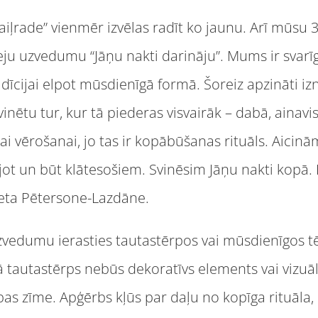
 “Daiļrade” vienmēr izvēlas radīt ko jaunu. Arī mūsu 
ju uzvedumu “Jāņu nakti darināju”. Mums ir svarīgi
dīcijai elpot mūsdienīgā formā. Šoreiz apzināti 
inētu tur, kur tā piederas visvairāk – dabā, ainavisk
 vērošanai, jo tas ir kopābūšanas rituāls. Aicinām
jot un būt klātesošiem. Svinēsim Jāņu nakti kopā. 
veta Pētersone-Lazdāne.
z uzvedumu ierasties tautastērpos vai mūsdienīgos t
tautastērps nebūs dekoratīvs elements vai vizuāls
bas zīme. Apģērbs kļūs par daļu no kopīga rituāla,