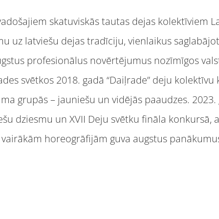
vadošajiem skatuviskās tautas dejas kolektīviem La
mu uz latviešu dejas tradīciju, vienlaikus saglabājo
augstus profesionālus novērtējumus nozīmīgos va
ades svētkos 2018. gadā “Daiļrade” deju kolektīvu 
uma grupās – jauniešu un vidējās paaudzes. 2023.
viešu dziesmu un XVII Deju svētku fināla konkursā,
ar vairākām horeogrāfijām guva augstus panākumu