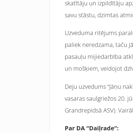
skatītāju un izpildītāju ap
savu stāstu, dzimtas atmi
Uzveduma ritējums paralēl
paliek neredzama, taču J
pasauļu mijiedarbība atk
un mošķiem, veidojot dzī
Deju uzvedums “Jāņu nakti
vasaras saulgriežos 20. jūn
Grandrepidsā ASV). Vairā
Par DA “Daiļrade”: