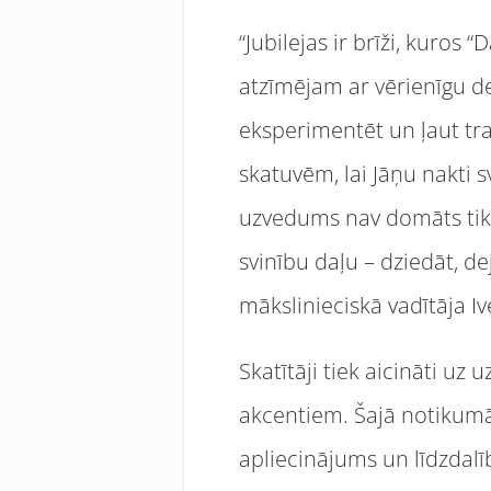
“Jubilejas ir brīži, kuros
atzīmējam ar vērienīgu de
eksperimentēt un ļaut tra
skatuvēm, lai Jāņu nakti sv
uzvedums nav domāts tikai
svinību daļu – dziedāt, de
mākslinieciskā vadītāja I
Skatītāji tiek aicināti u
akcentiem. Šajā notikumā 
apliecinājums un līdzdalī