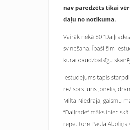
nav paredzēts tikai vēr
daļu no notikuma.
Vairāk nekā 80 “Daiļrades
svinēšanā. Īpaši šim iestu
kurai daudzbalsīgu skanēj
Iestudējums tapis starpdi
režisors Juris Jonelis, d
Milta-Niedrāja, gaismu mā
“Daiļrade” mākslinieciskā
repetitore Paula Āboliņa 