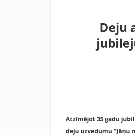
Deju 
jubile
Atzīmējot 35 gadu jubil
deju uzvedumu “Jāņu na