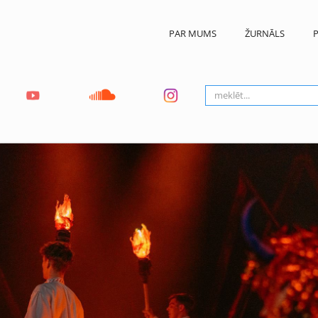
PAR MUMS
ŽURNĀLS
P