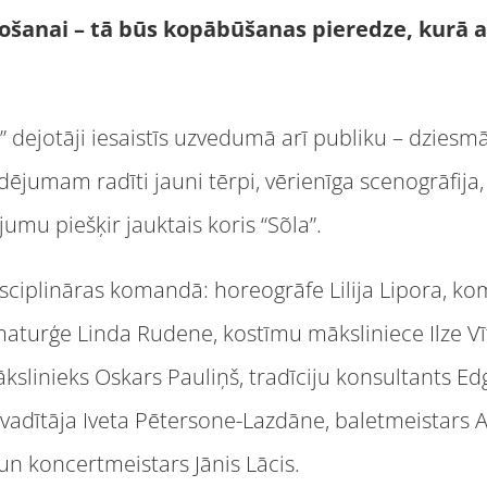
ošanai – tā būs kopābūšanas pieredze, kurā ar
” dejotāji iesaistīs uzvedumā arī publiku – dziesm
dējumam radīti jauni tērpi, vērienīga scenogrāfija,
umu piešķir jauktais koris “Sõla”.
sciplināras komandā: horeogrāfe Lilija Lipora, ko
ramaturģe Linda Rudene, kostīmu māksliniece Ilze Vī
kslinieks Oskars Pauliņš, tradīciju konsultants Edg
 vadītāja Iveta Pētersone-Lazdāne, baletmeistars 
un koncertmeistars Jānis Lācis.