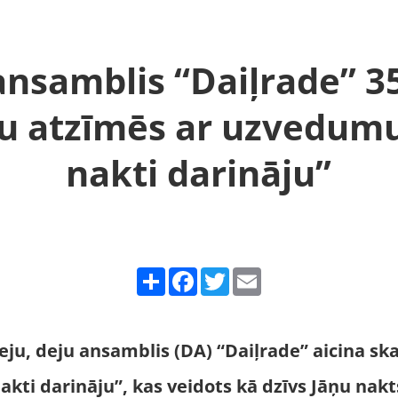
ansamblis “Daiļrade” 3
ju atzīmēs ar uzvedum
nakti darināju”
Share
Facebook
Twitter
Email
eju, deju ansamblis (DA) “Daiļrade” aicina ska
kti darināju”, kas veidots kā dzīvs Jāņu nak