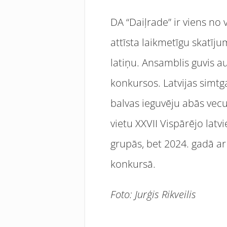
DA “Daiļrade” ir viens no 
attīsta laikmetīgu skatīju
latiņu. Ansamblis guvis 
konkursos. Latvijas simtg
balvas ieguvēju abās vec
vietu XXVII Vispārējo lat
grupās, bet 2024. gadā 
konkursā.
Foto: Jurģis Rikveilis