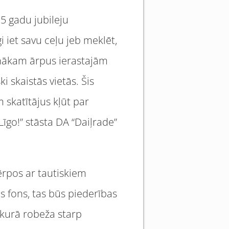
35 gadu jubileju
 iet savu ceļu jeb meklēt,
iznākam ārpus ierastajām
i skaistās vietās. Šis
 skatītājus kļūt par
Līgo!” stāsta DA “Daiļrade”
ērpos ar tautiskiem
 fons, tas būs piederības
 kurā robeža starp