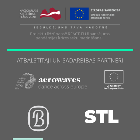
Projektu līdzfinansē REACT-EU finansējums
pandēmijas krīzes seku mazināšanai.
ATBALSTĪTĀJI UN SADARBĪBAS PARTNERI