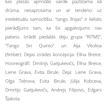
kas plašās aprindās vairāk pazīstama kā
drūma, nesaprotama un ar tendenci uz
intelektuālu samocītību. “tango līnijas” ir lielisks
pierādījums tam, ka šis apgalvojums nav
patiess.
Izrādē piedalās deju grupa “RITMS”,
“Tango Sin Quinto” un Aija Vītoliņa
(Amber). Dejas izrādes koncepcija: Elīna Breice.
Hooreogrāfi: Dmitrijs Gaitjukevičs, Elīna Breice,
Liene Grava, Evita Birule. Deja: Liene Grava,
Olga Teļnova, Evita Birule, Jūlija Kobceva,
Dmirtijs Gaitjukevičs, Andrejs Filipovs, Edgars
Šļakota.