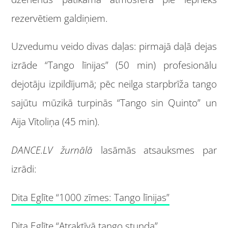
rezervētiem galdiņiem.
Uzvedumu veido divas daļas: pirmajā daļā dejas
izrāde “Tango līnijas” (50 min) profesionālu
dejotāju izpildījumā; pēc neilga starpbrīža tango
sajūtu mūzikā turpinās “Tango sin Quinto” un
Aija Vītoliņa (45 min).
DANCE.LV žurnālā
lasāmās atsauksmes par
izrādi:
Dita Eglīte “1000 zīmes: Tango līnijas”
Dita Eglīte “Atraktīvā tango stunda”