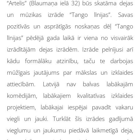
“Artelis” (Blaumaņa ielā 32) būs skatāma dejas
un mūzikas izrāde “Tango līnijas”. Savas
pozitīvās un asprātīgās noskaņas dēļ “Tango
līnijas” pēdējā gada laikā ir viena no visvairāk
izrādītājām dejas izrādēm. Izrāde pelnījusi arī
kādu formālāku atzinību, taču te darbojas
mūžīgais jautājums par mākslas un izklaides
attiecībām. Latvijā nav balvas labākajām
komēdijām, labākajiem kvalitatīvas izklaides
projektiem, labākajai iespējai pavadīt vakaru
viegli un jauki. Turklāt šīs izrādes gadījumā
vieglumu un jaukumu piedāvā laikmetīgā deja,