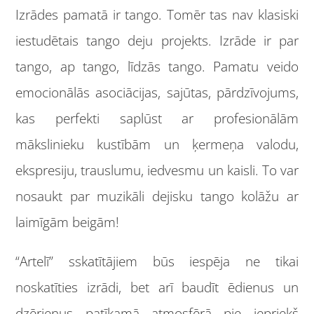
Izrādes pamatā ir tango. Tomēr tas nav klasiski
iestudētais tango deju projekts. Izrāde ir par
tango, ap tango, līdzās tango. Pamatu veido
emocionālās asociācijas, sajūtas, pārdzīvojums,
kas perfekti saplūst ar profesionālām
mākslinieku kustībām un ķermeņa valodu,
ekspresiju, trauslumu, iedvesmu un kaisli. To var
nosaukt par muzikāli dejisku tango kolāžu ar
laimīgām beigām!
“Artelī” sskatītājiem būs iespēja ne tikai
noskatīties izrādi, bet arī baudīt ēdienus un
dzērienus patīkamā atmosfērā pie iepriekš