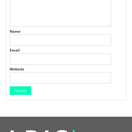
Name
Email
Website