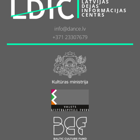
LATVIJAS
DEJAS
INFORMĀCIJAS
CENTRS
info@dance.lv
+371 23307679