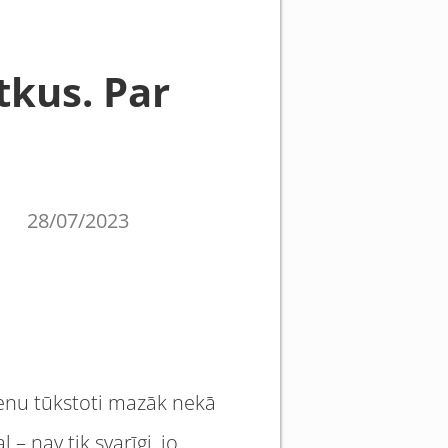
tkus. Par
28/07/2023
vienu tūkstoti mazāk nekā
– nav tik svarīgi, jo