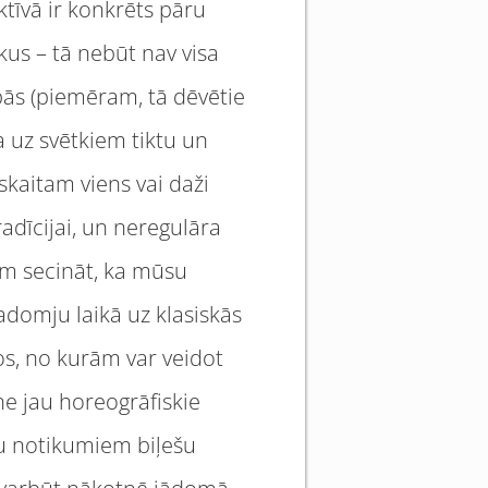
ktīvā ir konkrēts pāru
aikus – tā nebūt nav visa
pās (piemēram, tā dēvētie
ja uz svētkiem tiktu un
 skaitam viens vai daži
adīcijai, un neregulāra
am secināt, ka mūsu
padomju laikā uz klasiskās
os, no kurām var veidot
ne jau horeogrāfiskie
ku notikumiem biļešu