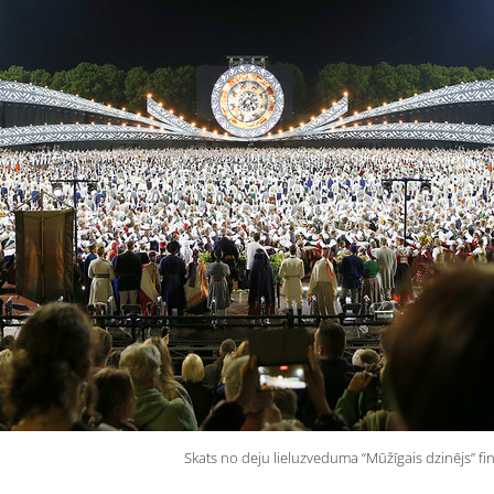
Skats no deju lieluzveduma “Mūžīgais dzinējs” fin