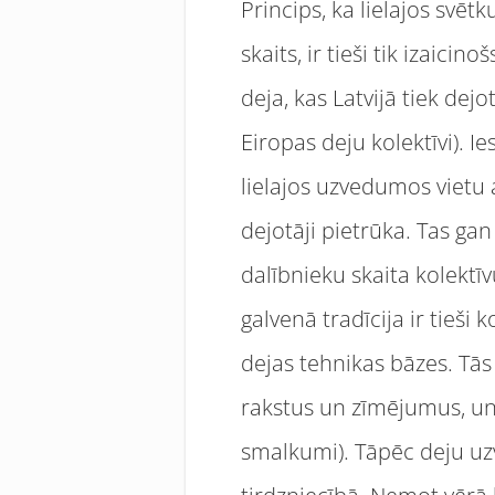
Princips, ka lielajos svēt
skaits, ir tieši tik izaicin
deja, kas Latvijā tiek de
Eiropas deju kolektīvi). I
lielajos uzvedumos vietu a
dejotāji pietrūka. Tas ga
dalībnieku skaita kolekt
galvenā tradīcija ir tieši
dejas tehnikas bāzes. Tās
rakstus un zīmējumus, un 
smalkumi). Tāpēc deju uz