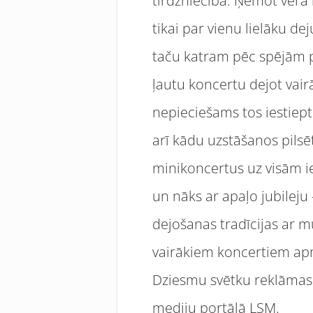
tirdzniecībā. Ņemot vērā 
tikai par vienu lielāku d
taču katram pēc spējām pa
ļautu koncertu dejot vair
nepieciešams tos iestiept
arī kādu uzstāšanos pils
minikoncertus uz visām i
un nāks ar apaļo jubileju 
dejošanas tradīcijas ar m
vairākiem koncertiem apmi
Dziesmu svētku reklāmas 
mediju
portālā LSM
.