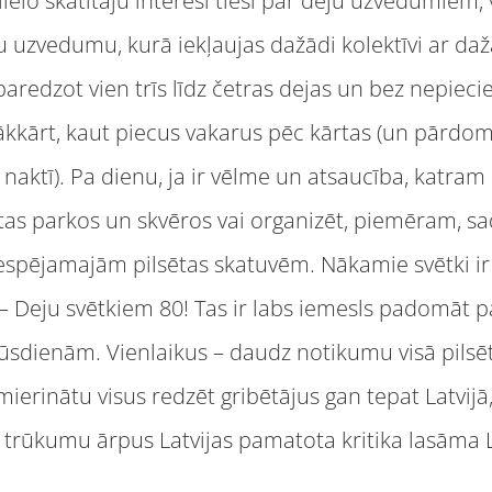
lielo skatītāju interesi tieši par deju uzvedumie
eju uzvedumu, kurā iekļaujas dažādi kolektīvi ar d
redzot vien trīs līdz četras dejas un bez nepieci
ākkārt, kaut piecus vakarus pēc kārtas (un pārdom
 naktī). Pa dienu, ja ir vēlme un atsaucība, katra
ētas parkos un skvēros vai organizēt, piemēram, s
espējamajām pilsētas skatuvēm. Nākamie svētki i
– Deju svētkiem 80! Tas ir labs iemesls padomāt par 
ūsdienām. Vienlaikus – daudz notikumu visā pilsēt
erinātu visus redzēt gribētājus gan tepat Latvijā
trūkumu ārpus Latvijas pamatota kritika lasāma L