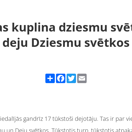
as kuplina dziesmu svē
deju Dziesmu svētkos
Share
Facebook
Twitter
Email
iedalījās gandrīz 17 tūkstoši dejotāju. Tas ir par 
 un Deju svētkos. Tūkstotis turp, tūkstotis atpakaļ 