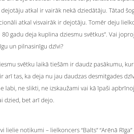
a dejotāju atkal ir vairāk nekā dziedātāju. Tātad š
onāli atkal visvairāk ir dejotāju. Tomēr deju lielko
au 80 gadu deja kuplina dziesmu svētkus”. Vai jopro
gu un pilnasinīgu dzīvi?
 Dziesmu svētku laikā tiešām ir daudz pasākumu, kur
 ir arī tas, ka deja nu jau daudzas desmitgades dzī
e labi, ne slikti, ne izskaužami vai kā īpaši apbrīnoj
ai dzied, bet arī dejo.
vi lielie notikumi – lielkoncers “Balts” “Arēnā Rīga