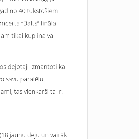
ogad no 40 tūkstošiem
ncerta “Balts” fināla
jām tikai kuplina vai
os dejotāji izmantoti kā
vo savu paralēlu,
ami, tas vienkārši tā ir.
” (18 jaunu deju un vairāk