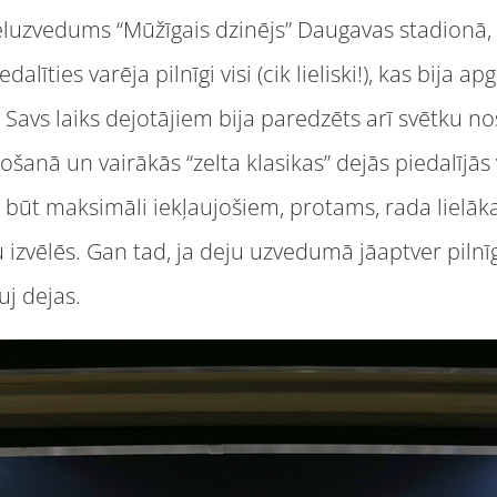
eluzvedums “Mūžīgais dzinējs” Daugavas stadionā, 
alīties varēja pilnīgi visi (cik lieliski!), kas bija 
. Savs laiks dejotājiem bija paredzēts arī svētku
anā un vairākās “zelta klasikas” dejās piedalījās
 būt maksimāli iekļaujošiem, protams, rada lielāk
izvēlēs. Gan tad, ja deju uzvedumā jāaptver pilnīgi 
uj dejas.