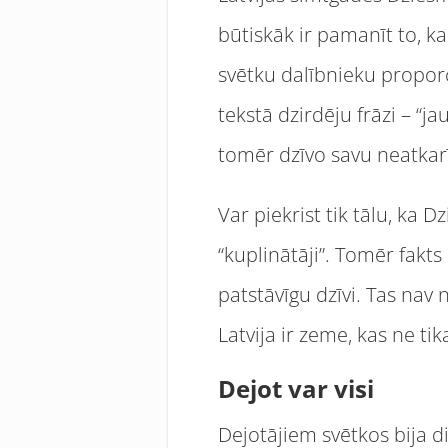
būtiskāk ir pamanīt to, k
svētku dalībnieku proporci
tekstā dzirdēju frāzi – “j
tomēr dzīvo savu neatkarī
Var piekrist tik tālu, ka
“kuplinātāji”. Tomēr fakts
patstāvīgu dzīvi. Tas nav n
Latvija ir zeme, kas ne tik
Dejot var visi
Dejotājiem svētkos bija di