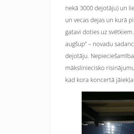
nekā 3000 dejotāju) un li
un vecas dejas un kurā pied
gatavi doties uz svētkiem
augšup” – novadu sadancoš
dejotāju. Nepieciešamība
māksliniecisko risinājumu 
kad kora koncertā jāiekļa