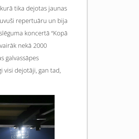
kurā tika dejotas jaunas
apguvuši repertuāru un bija
 noslēguma koncertā “Kopā
 vairāk nekā 2000
as galvassāpes
visi dejotāji, gan tad,