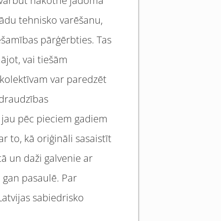
m, varbūt nākotnē jādomā
ažādu tehnisko varēšanu,
ešamības pārģērbties. Tas
ājot, vai tiešām
m kolektīvam var paredzēt
adraudzības
r jau pēc pieciem gadiem
to, kā oriģināli sasaistīt
ā un daži galvenie ar
, gan pasaulē. Par
atvijas sabiedrisko