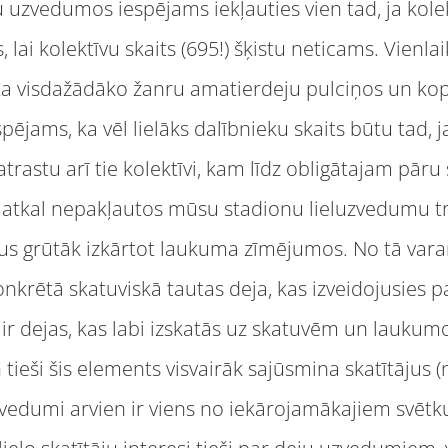
ku uzvedumos iespējams iekļauties vien tad, ja kole
ošs, lai kolektīvu skaits (695!) šķistu neticams. Vienl
jota visdažādāko žanru amatierdeju pulciņos un ko
espējams, ka vēl lielāks dalībnieku skaits būtu tad, 
trastu arī tie kolektīvi, kam līdz obligātajam pāru
n atkal nepakļautos mūsu stadionu lieluzvedumu tr
īvus grūtāk izkārtot laukuma zīmējumos. No tā var
 konkrētā skatuviskā tautas deja, kas izveidojusies 
 ir dejas, kas labi izskatās uz skatuvēm un laukum
tieši šis elements visvairāk sajūsmina skatītājus (
vedumi arvien ir viens no iekārojamākajiem svēt