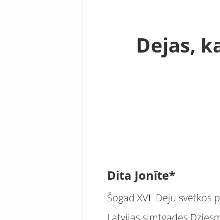
Dejas, k
Dita Jonīte*
Šogad XVII Deju svētkos p
Latvijas simtgades Dziesmu