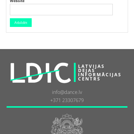
Website
LATVIJAS
DEJAS
INFORMĀCIJAS
CENTRS
info@dance.lv
+371 23307679