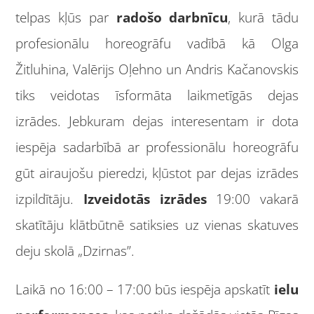
telpas kļūs par
radošo darbnīcu
, kurā tādu
profesionālu horeogrāfu vadībā kā Olga
Žitluhina, Valērijs Oļehno un Andris Kačanovskis
tiks veidotas īsformāta laikmetīgās dejas
izrādes. Jebkuram dejas interesentam ir dota
iespēja sadarbībā ar professionālu horeogrāfu
gūt airaujošu pieredzi, kļūstot par dejas izrādes
izpildītāju.
Izveidotās izrādes
19:00 vakarā
skatītāju klātbūtnē satiksies uz vienas skatuves
deju skolā „Dzirnas”.
Laikā no 16:00 – 17:00 būs iespēja apskatīt
ielu