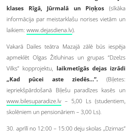
klases Rīgā, Jūrmalā un Piņķos
(sīkāka
informācija par meistarklašu norises vietām un
laikiem:
www.dejasdiena.lv
).
Vakarā Dailes teātra Mazajā zālē būs iespēja
apmeklēt Olgas Žitluhinas un grupas “Dzelzs
Vilks” kopprojektu,
laikmetīgās dejas izrādi
„Kad pūcei aste ziedēs…”.
(Biļetes:
iepriekšpārdošanā Biļešu paradīzes kasēs un
www.bilesuparadize.lv
– 5,00 Ls (studentiem,
skolēniem un pensionāriem – 3,00 Ls).
30. aprīlī no 12:00 – 15:00 deju skolas „Dzirnas”