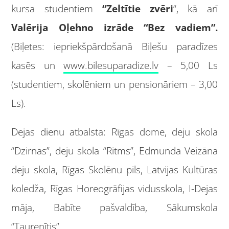
kursa studentiem
“Zeltītie zvēri
“, kā arī
Valērija Oļehno izrāde “Bez vadiem”.
(Biļetes: iepriekšpārdošanā Biļešu paradīzes
kasēs un
www.bilesuparadize.lv
– 5,00 Ls
(studentiem, skolēniem un pensionāriem – 3,00
Ls).
Dejas dienu atbalsta: Rīgas dome, deju skola
“Dzirnas”, deju skola “Ritms”, Edmunda Veizāna
deju skola, Rīgas Skolēnu pils, Latvijas Kultūras
koledža, Rīgas Horeogrāfijas vidusskola, I-Dejas
māja, Babīte pašvaldība, Sākumskola
“Taurenītis”.