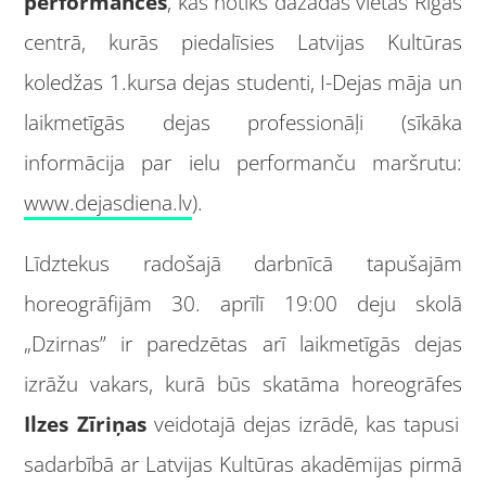
performances
, kas notiks dažādās vietās Rīgas
centrā, kurās piedalīsies Latvijas Kultūras
koledžas 1.kursa dejas studenti, I-Dejas māja un
laikmetīgās dejas professionāļi (sīkāka
informācija par ielu performanču maršrutu:
www.dejasdiena.lv
).
Līdztekus radošajā darbnīcā tapušajām
horeogrāfijām 30. aprīlī 19:00 deju skolā
„Dzirnas” ir paredzētas arī laikmetīgās dejas
izrāžu vakars, kurā būs skatāma horeogrāfes
Ilzes Zīriņas
veidotajā dejas izrādē, kas tapusi
sadarbībā ar Latvijas Kultūras akadēmijas pirmā