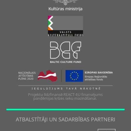
Projektu līdzfinansē REACT-EU finansējums
pandēmijas krīzes seku mazināšanai.
ATBALSTĪTĀJI UN SADARBĪBAS PARTNERI