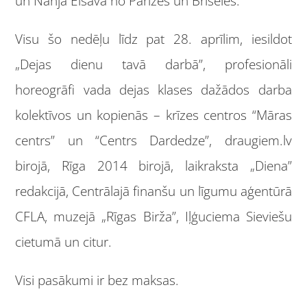
un Nanja Elsava no Parīzes un Briseles.
Visu šo nedēļu līdz pat 28. aprīlim, iesildot
„Dejas dienu tavā darbā”, profesionāli
horeogrāfi vada dejas klases dažādos darba
kolektīvos un kopienās – krīzes centros “Māras
centrs” un “Centrs Dardedze”, draugiem.lv
birojā, Rīga 2014 birojā, laikraksta „Diena”
redakcijā, Centrālajā finanšu un līgumu aģentūrā
CFLA, muzejā „Rīgas Birža”, Iļģuciema Sieviešu
cietumā un citur.
Visi pasākumi ir bez maksas.