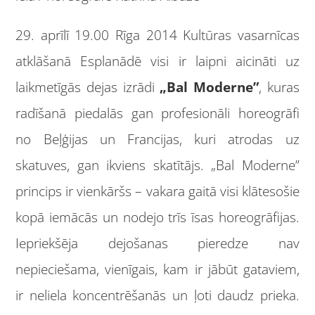
29. aprīlī 19.00 Rīga 2014 Kultūras vasarnīcas
atklāšanā Esplanādē visi ir laipni aicināti uz
laikmetīgās dejas izrādi
„Bal Moderne”
, kuras
radīšanā piedalās gan profesionāli horeogrāfi
no Beļģijas un Francijas, kuri atrodas uz
skatuves, gan ikviens skatītājs. „Bal Moderne”
princips ir vienkāršs – vakara gaitā visi klātesošie
kopā iemācās un nodejo trīs īsas horeogrāfijas.
Iepriekšēja dejošanas pieredze nav
nepieciešama, vienīgais, kam ir jābūt gataviem,
ir neliela koncentrēšanās un ļoti daudz prieka.