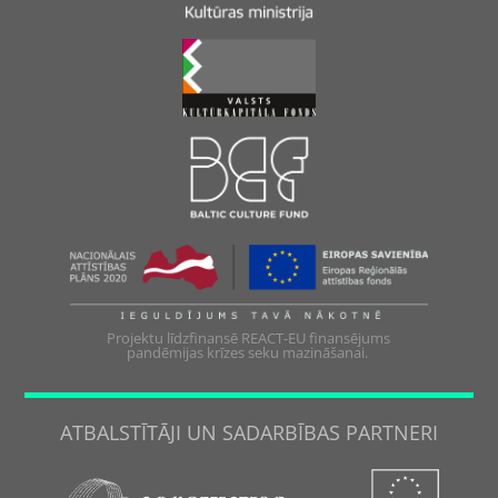
Projektu līdzfinansē REACT-EU finansējums
pandēmijas krīzes seku mazināšanai.
ATBALSTĪTĀJI UN SADARBĪBAS PARTNERI