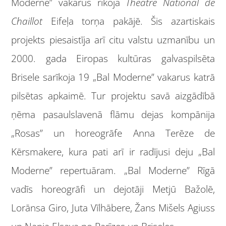
Moderne” vakarus rīkoja
Theatre National de
Chaillot
Eifeļa torņa pakājē. Šis azartiskais
projekts piesaistīja arī citu valstu uzmanību un
2000. gada Eiropas kultūras galvaspilsēta
Brisele sarīkoja 19 „Bal Moderne” vakarus katrā
pilsētas apkaimē. Tur projektu savā aizgādībā
ņēma pasaulslavenā flāmu dejas kompānija
„Rosas” un horeogrāfe Anna Terēze de
Kērsmakere, kura pati arī ir radījusi deju „Bal
Moderne” repertuāram. „Bal Moderne” Rīgā
vadīs horeogrāfi un dejotāji Metjū Bažolē,
Lorānsa Giro, Juta Vīlhābere, Žans Mišels Agiuss