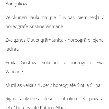
Bordjukova
Velokurjeri laukumā pie Brīvības pieminekļa /
horeogrāfe Kristīne Vismane
Zvaigznes Outlet grāmatnīca / horeogrāfe Jeļena
Jacinta
Emila Gustava Šokolāde / horeogrāfe Eva
Vancāne
Mūzikas veikals “Upe” / horeogrāfe Sintija Siliņa
Rīgas satiksmes biļešu kontrolieri 13. janvāra
ielā / horeogrāfe Katrīna Albuže