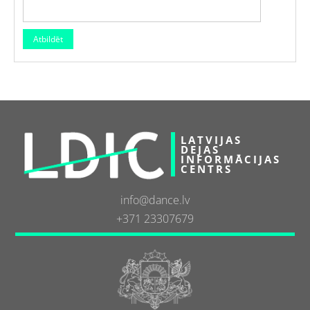
LATVIJAS
DEJAS
INFORMĀCIJAS
CENTRS
info@dance.lv
+371 23307679