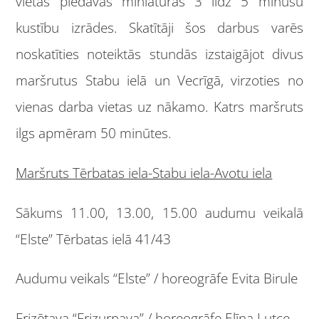
vietās piedāvās miniatūras 3 līdz 5 minūšu
kustību izrādes. Skatītāji šos darbus varēs
noskatīties noteiktās stundās izstaigājot divus
maršrutus Stabu ielā un Vecrīgā, virzoties no
vienas darba vietas uz nākamo. Katrs maršruts
ilgs apmēram 50 minūtes.
Maršruts Tērbatas iela-Stabu iela-Avotu iela
Sākums 11.00, 13.00, 15.00 audumu veikalā
“Elste” Tērbatas ielā 41/43
Audumu veikals “Elste” / horeogrāfe Evita Birule
Frizētava “Frizurnaya” / horeogrāfe Elīna Lutce