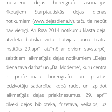
mūsdienu dejas horeogrāfu asociācijas
rīkotajiem Starptautiskās dejas dienas
notikumiem (
www.dejasdiena.lv
), taču tie nebūt
nav vienīgi. Arī Rīga 2014 notikumu klāstā dejai
atvēlēta būtiska vieta. Latvijas Jaunā teātra
institūts 29.aprīli atzīmē ar diviem savstarpēji
saistītiem laikmetīgās dejas notikumiem „Dejas
diena tavā darbā” un „Bal Moderne”, kuru centrā
ir profesionālu horeogrāfu un pilsētas
iedzīvotāju sadarbība, kopā radot un izpildot
laikmetīgās dejas priekšnesumus. 29. aprīlī
cilvēki dejos bibliotēkā, frizētavā, veikalos, uz