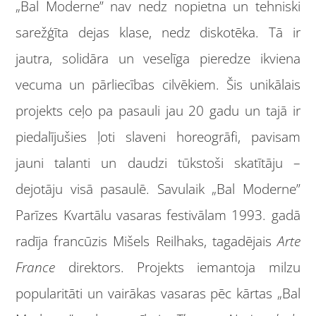
„Bal Moderne” nav nedz nopietna un tehniski
sarežģīta dejas klase, nedz diskotēka. Tā ir
jautra, solidāra un veselīga pieredze ikviena
vecuma un pārliecības cilvēkiem. Šis unikālais
projekts ceļo pa pasauli jau 20 gadu un tajā ir
piedalījušies ļoti slaveni horeogrāfi, pavisam
jauni talanti un daudzi tūkstoši skatītāju –
dejotāju visā pasaulē. Savulaik „Bal Moderne”
Parīzes Kvartālu vasaras festivālam 1993. gadā
radīja francūzis Mišels Reilhaks, tagadējais
Arte
France
direktors. Projekts iemantoja milzu
popularitāti un vairākas vasaras pēc kārtas „Bal