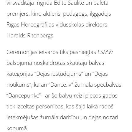
virsvadītāja Ingrīda Edīte Saulīte un baleta
premjers, kino aktieris, pedagogs, ilggadējs
Rīgas Horeogrāfijas vidusskolas direktors
Haralds Ritenbergs.
Ceremonijas ietvaros tiks pasniegtas
LSM.lv
balsojumā noskaidrotās skatītāju balvas
kategorijās “Dejas iestudējums” un “Dejas
notikums”, kā arī “Dance.lv” žurnāla specbalvas
“Dancepunkc” –ar šo balvu reizi piecos gados
tiek izceltas personības, kas šajā laikā radoši
ietekmējušas žurnāla darbību un dejas nozari
kopumā.