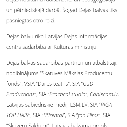
un pētnieciskajā darbā. Šogad Dejas balvas tiks
pasniegtas otro reizi.
Dejas balvu rīko Latvijas Dejas informācijas
centrs sadarbībā ar Kultūras ministriju.
Dejas balvas sadarbības partneri un atbalstītāji:
nodibinājums “Skatuves Mākslas Producentu
fonds”, VSIA “Dailes teātris”, SIA “
GuD
Productions
”, SIA “
Practical studio
”,
Cablecam.lv
,
Latvijas sabiedriskie mediji LSM.LV, SIA “
RIGA
TOP HAIR
”, SIA “
BBrental
”, SIA “
fon Films
”, SIA
“Skrīveru Saldumi”, Latvijas balzama zīmols