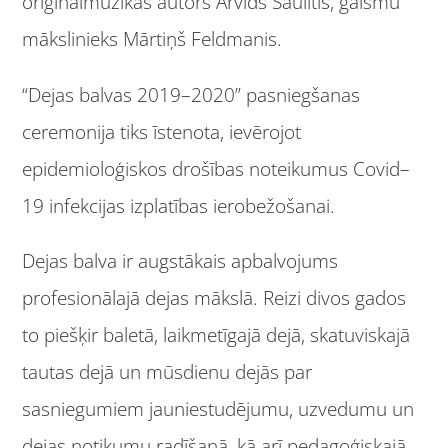
oriģinālmūzikas autors Arvīds Saulītis, gaismu
mākslinieks Mārtiņš Feldmanis.
“Dejas balvas 2019–2020” pasniegšanas
ceremonija tiks īstenota, ievērojot
epidemioloģiskos drošības noteikumus Covid–
19 infekcijas izplatības ierobežošanai.
Dejas balva ir augstākais apbalvojums
profesionālajā dejas mākslā. Reizi divos gados
to piešķir baletā, laikmetīgajā dejā, skatuviskajā
tautas dejā un mūsdienu dejās par
sasniegumiem jauniestudējumu, uzvedumu un
dejas notikumu radīšanā, kā arī pedagoģiskajā