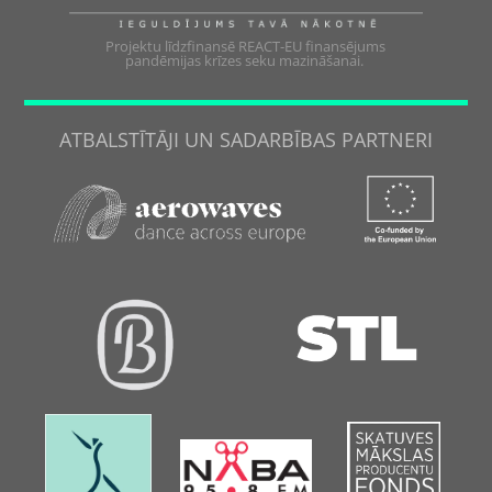
Projektu līdzfinansē REACT-EU finansējums
pandēmijas krīzes seku mazināšanai.
ATBALSTĪTĀJI UN SADARBĪBAS PARTNERI