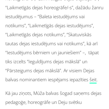
“Laikmetīgās dejas horeogrāfe/-s”, dažādu žanru
iestudējumus – “Baleta iestudējums vai
notikums”, “Laikmetīgās dejas iestudējums”,
“Laikmetīgās dejas notikums”, “Skatuviskās
tautas dejas iestudējums vai notikums”, kā arī
“Iestudējums bērniem un jauniešiem” ­–, tāpat
tiks izcelts “Ieguldījums dejas mākslā” un
“Pārsteigums dejas mākslā”. Ar visiem Dejas
balvas nominantiem iespējams iepazīties
šeit
.
Kā jau ziņots, Mūža balvas šogad saņems dejas
pedagoģe, horeogrāfe un Deju svētku