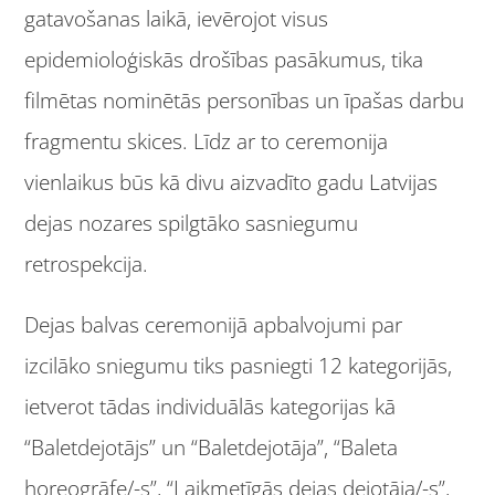
gatavošanas laikā, ievērojot visus
epidemioloģiskās drošības pasākumus, tika
filmētas nominētās personības un īpašas darbu
fragmentu skices. Līdz ar to ceremonija
vienlaikus būs kā divu aizvadīto gadu Latvijas
dejas nozares spilgtāko sasniegumu
retrospekcija.
Dejas balvas ceremonijā apbalvojumi par
izcilāko sniegumu tiks pasniegti 12 kategorijās,
ietverot tādas individuālās kategorijas kā
“Baletdejotājs” un “Baletdejotāja”, “Baleta
horeogrāfe/-s”, “Laikmetīgās dejas dejotāja/-s”,