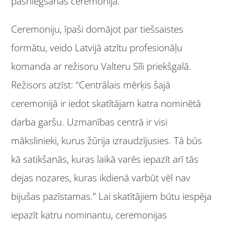
pasniegšanas ceremonija.
Ceremoniju, īpaši domājot par tiešsaistes
formātu, veido Latvijā atzītu profesionāļu
komanda ar režisoru Valteru Sīli priekšgalā.
Režisors atzīst: “Centrālais mērķis šajā
ceremonijā ir iedot skatītājam katra nominētā
darba garšu. Uzmanības centrā ir visi
mākslinieki, kurus žūrija izraudzījusies. Tā būs
kā satikšanās, kuras laikā varēs iepazīt arī tās
dejas nozares, kuras ikdienā varbūt vēl nav
bijušas pazīstamas.” Lai skatītājiem būtu iespēja
iepazīt katru nominantu, ceremonijas