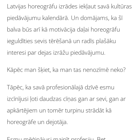
Latvijas horeogrāfu izrādes iekļaut savā kultūras
piedāvājumu kalendārā. Un domājams, ka šī
balva būs arī kā motivācija daļai horeogrāfu
ieguldīties sevis tērēšanā un radīs plašāku
interesi par dejas izrāžu piedāvājumu.
Kāpēc man šķiet, ka man tas nenozīmē neko?
Tāpēc, ka savā profesionālajā dzīvē esmu
izcīnījusi ļoti daudzas cīņas gan ar sevi, gan ar
apkārtējiem un tomēr turpinu strādāt kā
horeogrāfe un dejotāja.
Esmu mēģinājusi mainīt profesiju. Bet