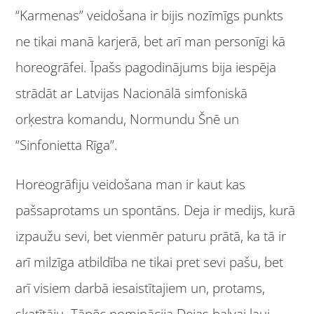
“Karmenas” veidošana ir bijis nozīmīgs punkts
ne tikai manā karjerā, bet arī man personīgi kā
horeogrāfei. Īpašs pagodinājums bija iespēja
strādāt ar Latvijas Nacionālā simfoniskā
orķestra komandu, Normundu Šnē un
“Sinfonietta Rīga”.
Horeogrāfiju veidošana man ir kaut kas
pašsaprotams un spontāns. Deja ir medijs, kurā
izpaužu sevi, bet vienmēr paturu prātā, ka tā ir
arī milzīga atbildība ne tikai pret sevi pašu, bet
arī visiem darbā iesaistītajiem un, protams,
skatītāju. Tāpēc nominācija Dejas balvai ļauj