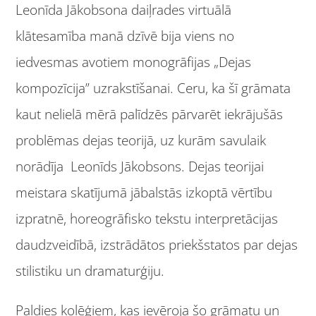
Leonīda Jākobsona daiļrades virtuālā
klātesamība manā dzīvē bija viens no
iedvesmas avotiem monogrāfijas „Dejas
kompozīcija” uzrakstīšanai. Ceru, ka šī grāmata
kaut nelielā mērā palīdzēs pārvarēt iekrājušās
problēmas dejas teorijā, uz kurām savulaik
norādīja Leonīds Jākobsons. Dejas teorijai
meistara skatījumā jābalstās izkoptā vērtību
izpratnē, horeogrāfisko tekstu interpretācijas
daudzveidībā, izstrādātos priekšstatos par dejas
stilistiku un dramaturģiju.
Paldies kolēģiem, kas ievēroja šo grāmatu un