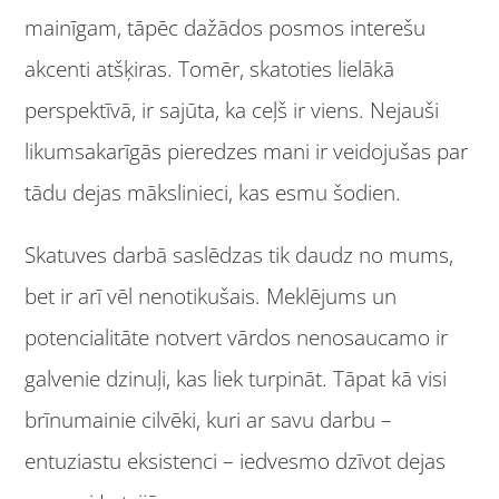
mainīgam, tāpēc dažādos posmos interešu
akcenti atšķiras. Tomēr, skatoties lielākā
perspektīvā, ir sajūta, ka ceļš ir viens. Nejauši
likumsakarīgās pieredzes mani ir veidojušas par
tādu dejas mākslinieci, kas esmu šodien.
Skatuves darbā saslēdzas tik daudz no mums,
bet ir arī vēl nenotikušais. Meklējums un
potencialitāte notvert vārdos nenosaucamo ir
galvenie dzinuļi, kas liek turpināt. Tāpat kā visi
brīnumainie cilvēki, kuri ar savu darbu –
entuziastu eksistenci – iedvesmo dzīvot dejas