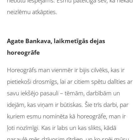
nebūtu iespējams. Esmu pateicīga sev, ka nekad
neizlēmu atkāpties.
Agate Bankava, laikmetīgās dejas
horeogrāfe
Horeogrāfs man vienmēr ir bijis cilvēks, kas ir
pietiekoši drosmīgs, lai ar citiem spētu dalīties ar
savu iekšējo pasauli – tēmām, darbībām un
idejām, kas viņam ir būtiskas. Šie trīs darbi, par
kuriem esmu nominēta kā horeogrāfe, man ir
ļoti nozīmīgi. Kas ir labs un kas slikts, kādā
pasaulē mēs dzīvosim rītdien, un ko spēj mūsu