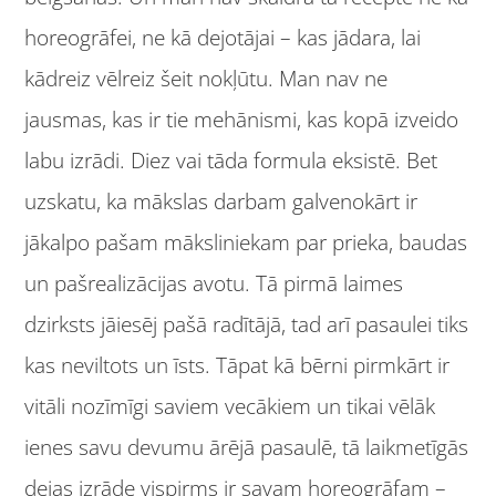
horeogrāfei, ne kā dejotājai – kas jādara, lai
kādreiz vēlreiz šeit nokļūtu. Man nav ne
jausmas, kas ir tie mehānismi, kas kopā izveido
labu izrādi. Diez vai tāda formula eksistē. Bet
uzskatu, ka mākslas darbam galvenokārt ir
jākalpo pašam māksliniekam par prieka, baudas
un pašrealizācijas avotu. Tā pirmā laimes
dzirksts jāiesēj pašā radītājā, tad arī pasaulei tiks
kas neviltots un īsts. Tāpat kā bērni pirmkārt ir
vitāli nozīmīgi saviem vecākiem un tikai vēlāk
ienes savu devumu ārējā pasaulē, tā laikmetīgās
dejas izrāde vispirms ir savam horeogrāfam –