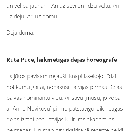
un vēl pa jaunam. Arī uz sevi un līdzcilvēku. Arī
uz deju. Arī uz domu.
Deja domā.
Rūta Pūce, laikmetīgās dejas horeogrāfe
Es jūtos pavisam nejauši, knapi izsekojot līdzi
notikumu gaitai, nonākusi Latvijas pirmās Dejas
balvas nominantu vidū. Ar savu (mūsu, jo kopā
ar Annu Novikovu) pirmo patstāvīgo laikmetīgās
dejas izrādi pēc Latvijas Kultūras akadēmijas
beigšanas. Un man nav skaidra tā recepte ne kā