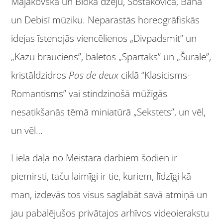
Majakovska un Bloka dzeju, Šostakoviča, Baha
un Debisī mūziku. Neparastās horeogrāfiskās
idejas īstenojās viencēlienos „Divpadsmit” un
„Kāzu brauciens”, baletos „Spartaks” un „Šuralē”,
kristāldzidros
Pas de deux
ciklā “Klasicisms-
Romantisms” vai stindzinošā mūžīgās
nesatikšanās tēmā miniatūrā „Sekstets”, un vēl,
un vēl…
Liela daļa no Meistara darbiem šodien ir
piemirsti, taču laimīgi ir tie, kuriem, līdzīgi kā
man, izdevās tos visus saglabāt savā atmiņā un
jau pabalējušos privātajos arhīvos videoierakstu