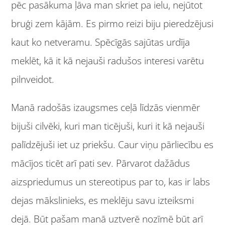
pēc pasākuma ļāva man skriet pa ielu, nejūtot
bruģi zem kājām. Es pirmo reizi biju pieredzējusi
kaut ko netveramu. Spēcīgās sajūtas urdīja
meklēt, kā it kā nejauši radušos interesi varētu
pilnveidot.
Manā radošās izaugsmes ceļā līdzās vienmēr
bijuši cilvēki, kuri man ticējuši, kuri it kā nejauši
palīdzējuši iet uz priekšu. Caur viņu pārliecību es
mācījos ticēt arī pati sev. Pārvarot dažādus
aizspriedumus un stereotipus par to, kas ir labs
dejas mākslinieks, es meklēju savu izteiksmi
dejā. Būt pašam manā uztverē nozīmē būt arī