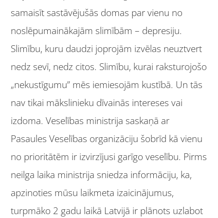
samaisīt sastāvējušās domas par vienu no
noslēpumainākajām slimībām – depresiju.
Slimību, kuru daudzi joprojām izvēlas neuztvert
nedz sevī, nedz citos. Slimību, kurai raksturojošo
„nekustīgumu” mēs iemiesojām kustībā. Un tās
nav tikai mākslinieku dīvainās intereses vai
izdoma. Veselības ministrija saskaņā ar
Pasaules Veselības organizāciju šobrīd kā vienu
no prioritātēm ir izvirzījusi garīgo veselību. Pirms
neilga laika ministrija sniedza informāciju, ka,
apzinoties mūsu laikmeta izaicinājumus,
turpmāko 2 gadu laikā Latvijā ir plānots uzlabot