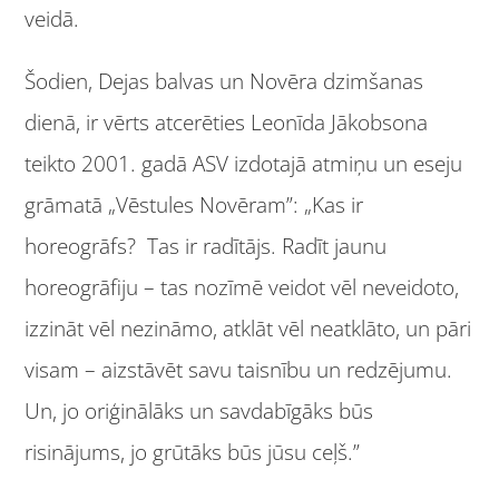
veidā.
Šodien, Dejas balvas un Novēra dzimšanas
dienā, ir vērts atcerēties Leonīda Jākobsona
teikto 2001. gadā ASV izdotajā atmiņu un eseju
grāmatā „Vēstules Novēram”: „Kas ir
horeogrāfs? Tas ir radītājs. Radīt jaunu
horeogrāfiju – tas nozīmē veidot vēl neveidoto,
izzināt vēl nezināmo, atklāt vēl neatklāto, un pāri
visam – aizstāvēt savu taisnību un redzējumu.
Un, jo oriģinālāks un savdabīgāks būs
risinājums, jo grūtāks būs jūsu ceļš.”