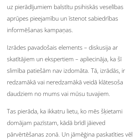
uz pierādījumiem balstītu psihiskās veselības
aprūpes pieejamību un īstenot sabiedrības
informēšanas kampaņas.
Izrādes pavadošais elements – diskusija ar
skatītājiem un ekspertiem – apliecināja, ka šī
slimība patiešām nav izdomāta. Tā, izrādās, ir
redzamākā vai neredzamākā veidā klātesoša
daudziem no mums vai mūsu tuvajiem.
Tas pierāda, ka ikkatru lietu, ko mēs šķietami
domājam pazīstam, kādā brīdī jāieved
pārvērtēšanas zonā. Un jāmēģina paskatīties vēl