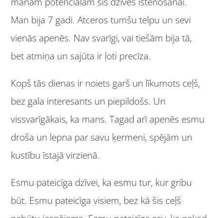
manam potenciālam šīs dzīves īstenošanai.
Man bija 7 gadi. Atceros tumšu telpu un sevi
vienās apenēs. Nav svarīgi, vai tiešām bija tā,
bet atmiņa un sajūta ir ļoti precīza.
Kopš tās dienas ir noiets garš un līkumots ceļš,
bez gala interesants un piepildošs. Un
vissvarīgākais, ka mans. Tagad arī apenēs esmu
droša un lepna par savu ķermeni, spējām un
kustību īstajā virzienā.
Esmu pateicīga dzīvei, ka esmu tur, kur gribu
būt. Esmu pateicīga visiem, bez kā šis ceļš