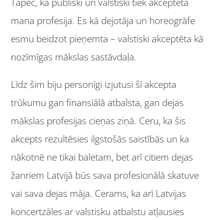
Tāpēc, ka publiski un valstiski tiek akceptēta
mana profesija. Es kā dejotāja un horeogrāfe
esmu beidzot pieņemta – valstiski akceptēta kā
nozīmīgas mākslas sastāvdaļa.
Līdz šim biju personīgi izjutusi šī akcepta
trūkumu gan finansiālā atbalsta, gan dejas
mākslas profesijas cieņas ziņā. Ceru, ka šis
akcepts rezultēsies ilgstošās saistībās un ka
nākotnē ne tikai baletam, bet arī citiem dejas
žanriem Latvijā būs sava profesionālā skatuve
vai sava dejas māja. Cerams, ka arī Latvijas
koncertzāles ar valstisku atbalstu atļausies