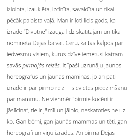
izlolota, izauklēta, izcīnīta, savaldīta un tikai
pēcāk palaista vaļā. Man ir ļoti liels gods, ka
izrāde “Divotne” izauga līdz skatītājam un tika
nominēta Dejas balvai. Ceru, ka tas kalpos par
iedvesmu visiem, kurus dzīve iemetusi katram
savās
pirmajās reizēs
. It īpaši uzrunāju jaunos
horeogrāfus un jaunās māmiņas, jo arī pati
izrāde ir par pirmo reizi – sievietes piedzimšanu
par mammu. Ne vienmēr “pirmie kucēni ir
jāslīcina”, tie ir jāmīl un jālolo, neskatoties ne uz
ko. Gan bērni, gan jaunās mammas un tēti, gan
horeogrāfi un viņu izrādes. Arī pirmā Dejas