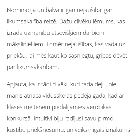
Nominācija un balva ir gan nejaušība, gan
likumsakarība reizē. Dažu cilvēku lēmums, kas
izrāda uzmanību atsevišķiem darbiem,
māksliniekiem. Tomēr nejaušības, kas vada uz
priekšu, lai mēs kaut ko sasniegtu, gribas dēvēt
par likumsakarībām.
Apjauta, ka ir tādi cilvēki, kuri rada deju, pie
manis atnāca vidusskolas pēdējā gadā, kad ar
klases meitenēm piedalījāmies aerobikas
konkursā. Intuitīvi biju radījusi savu pirmo
kustību priekšnesumu, un veiksmīgais iznākums