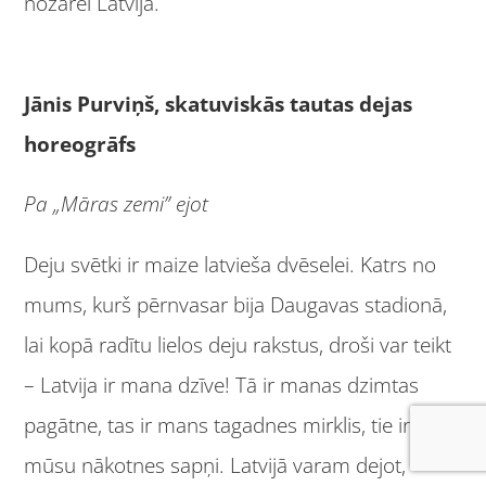
nozarei Latvijā.
Jānis Purviņš, skatuviskās tautas dejas
horeogrāfs
Pa „Māras zemi” ejot
Deju svētki ir maize latvieša dvēselei. Katrs no
mums, kurš pērnvasar bija Daugavas stadionā,
lai kopā radītu lielos deju rakstus, droši var teikt
– Latvija ir mana dzīve! Tā ir manas dzimtas
pagātne, tas ir mans tagadnes mirklis, tie ir
mūsu nākotnes sapņi. Latvijā varam dejot,