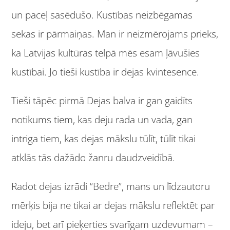
un paceļ sasēdušo. Kustības neizbēgamas
sekas ir pārmaiņas. Man ir neizmērojams prieks,
ka Latvijas kultūras telpā mēs esam ļāvušies
kustībai. Jo tieši kustība ir dejas kvintesence.
Tieši tāpēc pirmā Dejas balva ir gan gaidīts
notikums tiem, kas deju rada un vada, gan
intriga tiem, kas dejas mākslu tūlīt, tūlīt tikai
atklās tās dažādo žanru daudzveidībā.
Radot dejas izrādi “Bedre”, mans un līdzautoru
mērķis bija ne tikai ar dejas mākslu reflektēt par
ideju, bet arī pieķerties svarīgam uzdevumam –