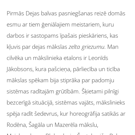
Pirmās Dejas balvas pasniegšanas reizē domās
esmu ar tiem ģeniālajiem meistariem, kuru
darbos ir sastopams īpašais pieskāriens, kas
kļuvis par dejas mākslas
zelta griezumu.
Man
cilvēka un mākslinieka etalons ir Leonīds
Jākobsons, kura pašcieņa, pārliecība un ticība
mākslas spēkam bija stiprāka par padomju
sistēmas radītajām grūtībām. Šķietami pilnīgi
bezcerīgā situācijā, sistēmas vajāts, mākslinieks
spēja radīt šedevrus, kur horeogrāfija satikās ar
Rodēna, Šagāla un Mazerēla mākslu,