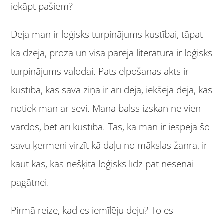
iekāpt pašiem?
Deja man ir loģisks turpinājums kustībai, tāpat
kā dzeja, proza un visa pārējā literatūra ir loģisks
turpinājums valodai. Pats elpošanas akts ir
kustība, kas savā ziņā ir arī deja, iekšēja deja, kas
notiek man ar sevi. Mana balss izskan ne vien
vārdos, bet arī kustībā. Tas, ka man ir iespēja šo
savu ķermeni virzīt kā daļu no mākslas žanra, ir
kaut kas, kas nešķita loģisks līdz pat nesenai
pagātnei.
Pirmā reize, kad es iemīlēju deju? To es