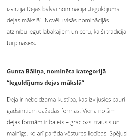
izvirzīja Dejas balvai nominācijā „Ieguldījums
dejas mākslā”. Novēlu visās nominācijās
atzinību iegūt labākajiem un ceru, ka šī tradīcija
turpināsies.
Gunta Bāliņa, nominēta kategorijā
“Ieguldījums dejas mākslā”
Deja ir nebeidzama kustība, kas izvijusies cauri
gadsimtiem dažādās formās. Viena no šīm
dejas formām ir balets – graciozs, trausls un
mainīgs, ko arī parāda vēstures liecības. Spējusi