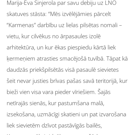
Marija-Eva Sinjerola par savu debiju uz LNO
skatuves stāsta: “Mēs izvēlējāmies pārcelt
“Karmenas” darbību uz lielas pilsētas nomali –
vietu, kur cilvēkus no ārpasaules izolē
arhitektūra, un kur ēkas piespiedu kārtā liek
ķermeņiem atrasties smacējošā tuvībā. Tāpat kā
daudzās priekšpilsētās visā pasaulē sievietes
šeit nevar justies brīvas pašas savā teritorijā, kur
bieži vien visa vara pieder vīriešiem. Šajās
netīrajās sienās, kur pastumšana malā,
izsekošana, uzmācīgi skatieni un pat izvarošana
liek sievietēm dzīvot pastāvīgās bailēs,