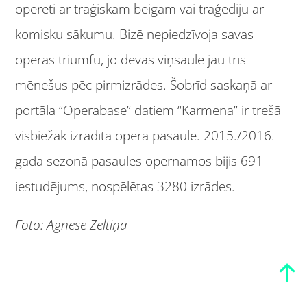
opereti ar traģiskām beigām vai traģēdiju ar
komisku sākumu. Bizē nepiedzīvoja savas
operas triumfu, jo devās viņsaulē jau trīs
mēnešus pēc pirmizrādes. Šobrīd saskaņā ar
portāla “Operabase” datiem “Karmena” ir trešā
visbiežāk izrādītā opera pasaulē. 2015./2016.
gada sezonā pasaules opernamos bijis 691
iestudējums, nospēlētas 3280 izrādes.
Foto: Agnese Zeltiņa