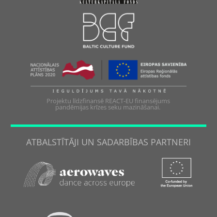
Projektu līdzfinansē REACT-EU finansējums
pandēmijas krīzes seku mazināšanai.
ATBALSTĪTĀJI UN SADARBĪBAS PARTNERI