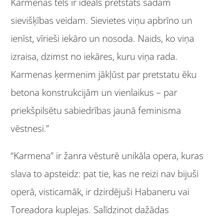
Karmenas tēls ir ideāls pretstats šādam
sievišķības veidam. Sievietes viņu apbrīno un
ienīst, vīrieši iekāro un nosoda. Naids, ko viņa
izraisa, dzimst no iekāres, kuru viņa rada.
Karmenas ķermenim jākļūst par pretstatu ēku
betona konstrukcijām un vienlaikus – par
priekšpilsētu sabiedrības jaunā feminisma
vēstnesi.”
“Karmena” ir žanra vēsturē unikāla opera, kuras
slava to apsteidz: pat tie, kas ne reizi nav bijuši
operā, visticamāk, ir dzirdējuši Habaneru vai
Toreadora kuplejas. Salīdzinot dažādas