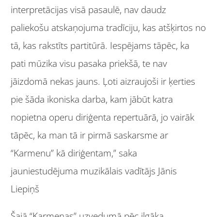
interpretācijas visā pasaulē, nav daudz
paliekošu atskaņojuma tradīciju, kas atšķirtos no
tā, kas rakstīts partitūrā. Iespējams tāpēc, ka
pati mūzika visu pasaka priekšā, te nav
jāizdomā nekas jauns. Ļoti aizraujoši ir ķerties
pie šāda ikoniska darba, kam jābūt katra
nopietna operu diriģenta repertuārā, jo vairāk
tāpēc, ka man tā ir pirmā saskarsme ar
“Karmenu” kā diriģentam,” saka
jauniestudējuma muzikālais vadītājs Jānis
Liepiņš
Šajā “Karmenas” uzvedumā pēc ilgāka