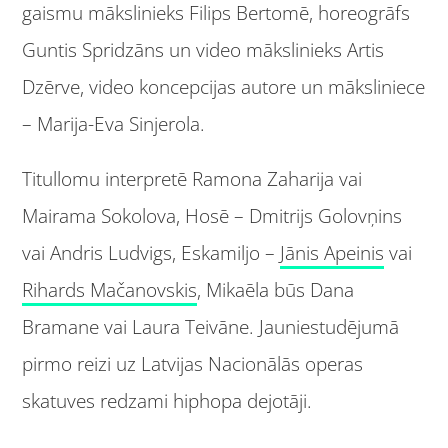
gaismu mākslinieks Filips Bertomē, horeogrāfs
Guntis Spridzāns un video mākslinieks Artis
Dzērve, video koncepcijas autore un māksliniece
– Marija-Eva Sinjerola.
Titullomu interpretē Ramona Zaharija vai
Mairama Sokolova, Hosē – Dmitrijs Golovņins
vai Andris Ludvigs, Eskamiljo –
Jānis Apeinis
vai
Rihards Mačanovskis
, Mikaēla būs Dana
Bramane vai Laura Teivāne. Jauniestudējumā
pirmo reizi uz Latvijas Nacionālās operas
skatuves redzami hiphopa dejotāji.