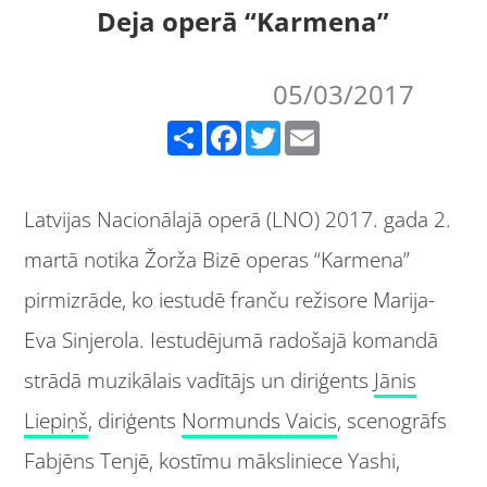
Deja operā “Karmena”
05/03/2017
Share
Facebook
Twitter
Email
Latvijas Nacionālajā operā (LNO) 2017. gada 2.
martā notika Žorža Bizē operas “Karmena”
pirmizrāde, ko iestudē franču režisore Marija-
Eva Sinjerola. Iestudējumā radošajā komandā
strādā muzikālais vadītājs un diriģents
Jānis
Liepiņš
, diriģents
Normunds Vaicis
, scenogrāfs
Fabjēns Tenjē, kostīmu māksliniece Yashi,