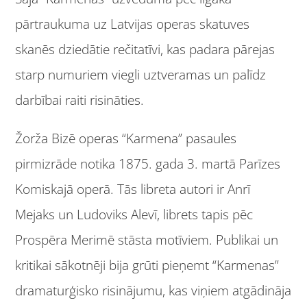
pārtraukuma uz Latvijas operas skatuves
skanēs dziedātie rečitatīvi, kas padara pārejas
starp numuriem viegli uztveramas un palīdz
darbībai raiti risināties.
Žorža Bizē operas “Karmena” pasaules
pirmizrāde notika 1875. gada 3. martā Parīzes
Komiskajā operā. Tās libreta autori ir Anrī
Mejaks un Ludoviks Alevī, librets tapis pēc
Prospēra Merimē stāsta motīviem. Publikai un
kritikai sākotnēji bija grūti pieņemt “Karmenas”
dramaturģisko risinājumu, kas viņiem atgādināja