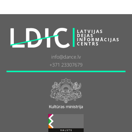
LATVIJAS
DEJAS
INFORMĀCIJAS
CENTRS
info@dance.lv
+371 23307679