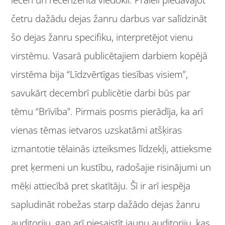
četru dažādu dejas žanru darbus var salīdzināt
šo dejas žanru specifiku, interpretējot vienu
virstēmu. Vasarā publicētajiem darbiem kopējā
virstēma bija “Līdzvērtīgas tiesības visiem”,
savukārt decembrī publicētie darbi būs par
tēmu “Brīvība”. Pirmais posms pierādīja, ka arī
vienas tēmas ietvaros uzskatāmi atšķiras
izmantotie tēlainās izteiksmes līdzekļi, attieksme
pret ķermeni un kustību, radošajie risinājumi un
mēķi attiecībā pret skatītāju. Šī ir arī iespēja
sapludināt robežas starp dažādo dejas žanru
auditoriju, gan arī piesaistīt jaunu auditoriju, kas