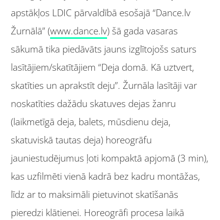
apstākļos LDIC pārvaldībā esošajā “Dance.lv
Žurnālā” (
www.dance.lv
) šā gada vasaras
sākumā tika piedāvāts jauns izglītojošs saturs
lasītājiem/skatītājiem “Deja domā. Kā uztvert,
skatīties un aprakstīt deju”. Žurnāla lasītāji var
noskatīties dažādu skatuves dejas žanru
(laikmetīgā deja, balets, mūsdienu deja,
skatuviskā tautas deja) horeogrāfu
jauniestudējumus ļoti kompaktā apjomā (3 min),
kas uzfilmēti vienā kadrā bez kadru montāžas,
līdz ar to maksimāli pietuvinot skatīšanās
pieredzi klātienei. Horeogrāfi procesa laikā