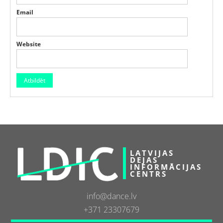
Email
Website
LATVIJAS
DEJAS
INFORMĀCIJAS
CENTRS
info@dance.lv
+371 23307679