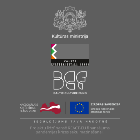
Projektu līdzfinansē REACT-EU finansējums
pandēmijas krīzes seku mazināšanai.