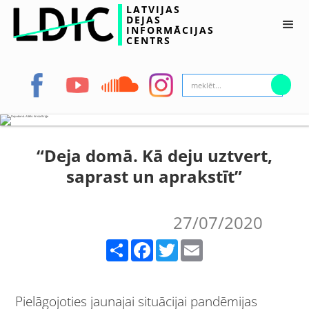
LATVIJAS
DEJAS
INFORMĀCIJAS
CENTRS
“Deja domā. Kā deju uztvert,
saprast un aprakstīt”
27/07/2020
Share
Facebook
Twitter
Email
Pielāgojoties jaunajai situācijai pandēmijas