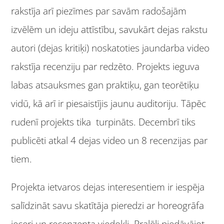
rakstīja arī piezīmes par savām radošajām
izvēlēm un ideju attīstību, savukārt dejas rakstu
autori (dejas kritiķi) noskatoties jaundarba video
rakstīja recenziju par redzēto. Projekts ieguva
labas atsauksmes gan praktiķu, gan teorētiķu
vidū, kā arī ir piesaistījis jaunu auditoriju. Tāpēc
rudenī projekts tika turpināts. Decembrī tiks
publicēti atkal 4 dejas video un 8 recenzijas par
tiem.
Projekta ietvaros dejas interesentiem ir iespēja
salīdzināt savu skatītāja pieredzi ar horeogrāfa
ieceri un recenzenta viedokli. Pralēli piedāvājot