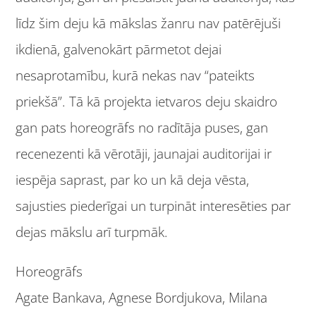
līdz šim deju kā mākslas žanru nav patērējuši
ikdienā, galvenokārt pārmetot dejai
nesaprotamību, kurā nekas nav “pateikts
priekšā”. Tā kā projekta ietvaros deju skaidro
gan pats horeogrāfs no radītāja puses, gan
recenezenti kā vērotāji, jaunajai auditorijai ir
iespēja saprast, par ko un kā deja vēsta,
sajusties piederīgai un turpināt interesēties par
dejas mākslu arī turpmāk.
Horeogrāfs
Agate Bankava, Agnese Bordjukova, Milana