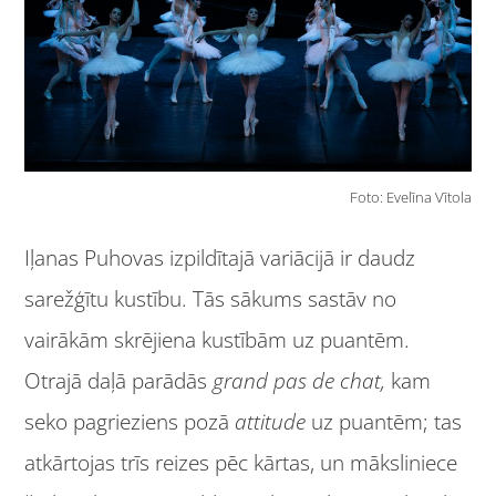
Foto: Evelīna Vītola
Iļanas Puhovas izpildītajā variācijā ir daudz
sarežģītu kustību. Tās sākums sastāv no
vairākām skrējiena kustībām uz puantēm.
Otrajā daļā parādās
grand pas de chat,
kam
seko pagrieziens pozā
attitude
uz puantēm; tas
atkārtojas trīs reizes pēc kārtas, un māksliniece