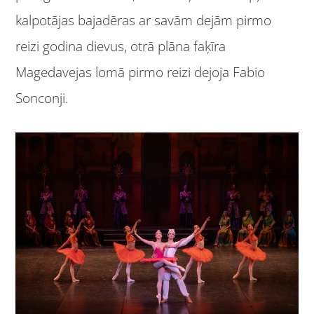
kalpotājas bajadēras ar savām dejām pirmo
reizi godina dievus, otrā plāna faķīra
Magedavejas lomā pirmo reizi dejoja Fabio
Sonconji.