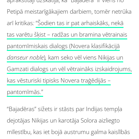
Petipā meistarīgākajiem
darbiem, tomēr netrūka
arī kritikas
:
“Šodien tas ir pat arhaiskāks, nekā
tas varētu šķist – radžas un bramina vētrainais
pantomīmiskais dialogs (Novera klasifikācijā
danseur noble
)
,
kam seko vēl viens Nikijas un
Gamzati dialogs un vēl vētraināks izskaidrojums,
kas vēsturiski tipisks Novera traģēdijās –
pantomīmās.”
“Bajadēras” sižets ir stāsts par Indijas tempļa
dejotājas Nikijas un karotāja Solora aizliegto
mīlestību, kas iet bojā austrumu galma kaislībās