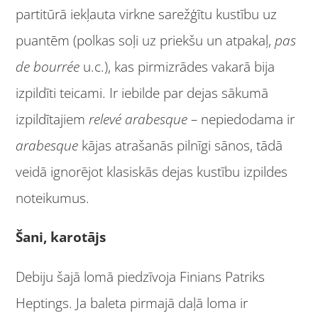
partitūrā iekļauta virkne sarežģītu kustību uz
puantēm (polkas soļi uz priekšu un atpakaļ,
pas
de bourr
é
e
u.c.), kas pirmizrādes vakarā bija
izpildīti teicami. Ir iebilde par dejas sākumā
izpildītajiem
relev
é
arabesque –
nepiedodama ir
arabesque
kājas atrašanās pilnīgi sānos, tādā
veidā ignorējot klasiskās dejas kustību izpildes
noteikumus.
Šani, karotājs
Debiju šajā lomā piedzīvoja Finians Patriks
Heptings. Ja baleta pirmajā daļā loma ir