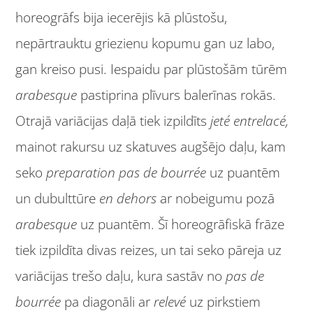
horeogrāfs bija iecerējis kā plūstošu,
nepārtrauktu griezienu kopumu gan uz labo,
gan kreiso pusi. Iespaidu par plūstošām tūrēm
arabesque
pastiprina plīvurs balerīnas rokās.
Otrajā variācijas daļā tiek izpildīts
jeté entrelacé,
mainot rakursu uz skatuves augšējo daļu, kam
seko
preparation
pas de bourrée
uz puantēm
un dubulttūre
en dehors
ar nobeigumu pozā
arabesque
uz puantēm. Šī horeogrāfiskā frāze
tiek izpildīta divas reizes, un tai seko pāreja uz
variācijas trešo daļu, kura sastāv no
pas de
bourrée
pa diagonāli ar
relevé
uz pirkstiem