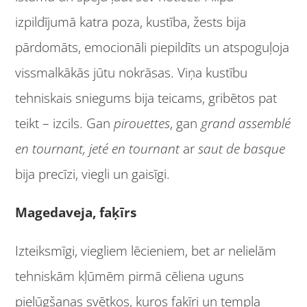
izpildījumā katra poza, kustība, žests bija
pārdomāts, emocionāli piepildīts un atspoguļoja
vissmalkākās jūtu nokrāsas. Viņa kustību
tehniskais sniegums bija teicams, gribētos pat
teikt – izcils. Gan
pirouettes
, gan
grand assemblé
en tournant, jeté en tournant
ar
saut de basque
bija
precīzi,
viegli un gaisīgi.
Magedaveja, faķīrs
Izteiksmīgi, viegliem lēcieniem, bet ar nelielām
tehniskām kļūmēm pirmā cēliena uguns
pielūgšanas svētkos, kuros faķīri un tempļa