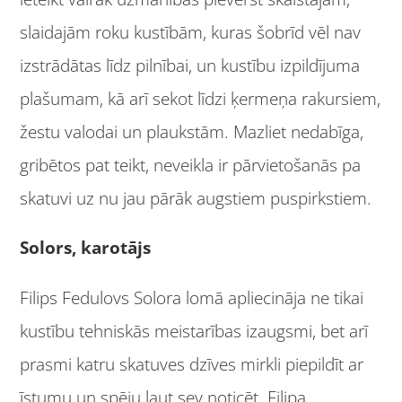
slaidajām roku kustībām, kuras šobrīd vēl nav
izstrādātas līdz pilnībai, un kustību izpildījuma
plašumam, kā arī sekot līdzi ķermeņa rakursiem,
žestu valodai un plaukstām. Mazliet nedabīga,
gribētos pat teikt, neveikla ir pārvietošanās pa
skatuvi uz nu jau pārāk augstiem puspirkstiem.
Solors, karotājs
Filips Fedulovs Solora lomā apliecināja ne tikai
kustību tehniskās meistarības izaugsmi, bet arī
prasmi katru skatuves dzīves mirkli piepildīt ar
īstumu un spēju ļaut sev noticēt. Filipa