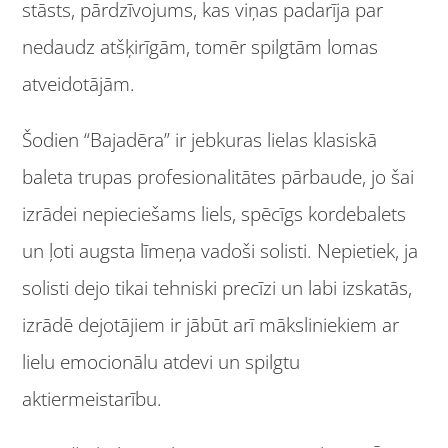
stāsts, pārdzīvojums, kas viņas padarīja par
nedaudz atšķirīgām, tomēr spilgtām lomas
atveidotājām.
Šodien “Bajadēra” ir jebkuras lielas klasiskā
baleta trupas profesionalitātes pārbaude, jo šai
izrādei nepieciešams liels, spēcīgs kordebalets
un ļoti augsta līmeņa vadoši solisti. Nepietiek, ja
solisti dejo tikai tehniski precīzi un labi izskatās,
izrādē dejotājiem ir jābūt arī māksliniekiem ar
lielu emocionālu atdevi un spilgtu
aktiermeistarību.