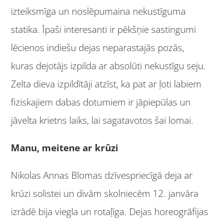
izteiksmīga un noslēpumaina nekustīguma
statika. Īpaši interesanti ir pēkšņie sastingumi
lēcienos indiešu dejas neparastajās pozās,
kuras dejotājs izpilda ar absolūti nekustīgu seju.
Zelta dieva izpildītāji atzīst, ka pat ar ļoti labiem
fiziskajiem dabas dotumiem ir jāpiepūlas un
jāvelta krietns laiks, lai sagatavotos šai lomai.
Manu, meitene ar krūzi
Nikolas Annas Blomas dzīvespriecīgā deja ar
krūzi solistei un divām skolniecēm 12. janvāra
izrādē bija viegla un rotaļīga. Dejas horeogrāfijas