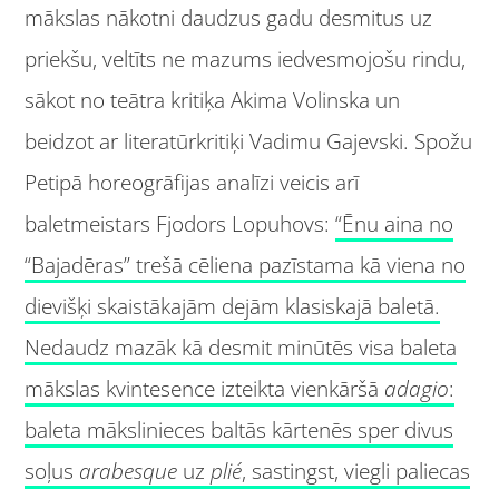
mākslas nākotni daudzus gadu desmitus uz
priekšu, veltīts ne mazums iedvesmojošu rindu,
sākot no teātra kritiķa Akima Volinska un
beidzot ar literatūrkritiķi Vadimu Gajevski. Spožu
Petipā horeogrāfijas analīzi veicis arī
baletmeistars Fjodors Lopuhovs:
“Ēnu aina no
“Bajadēras” trešā cēliena pazīstama kā viena no
dievišķi skaistākajām dejām klasiskajā baletā.
Nedaudz mazāk kā desmit minūtēs visa baleta
mākslas kvintesence izteikta vienkāršā
adagio
:
baleta mākslinieces baltās kārtenēs sper divus
soļus
arabesque
uz
plié
, sastingst, viegli paliecas