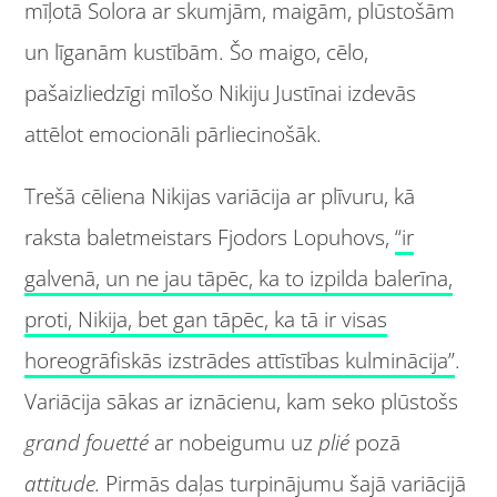
mīļotā Solora ar skumjām, maigām, plūstošām
un līganām kustībām. Šo maigo, cēlo,
pašaizliedzīgi mīlošo Nikiju Justīnai izdevās
attēlot emocionāli pārliecinošāk.
Trešā cēliena Nikijas variācija ar plīvuru, kā
raksta baletmeistars Fjodors Lopuhovs,
“ir
galvenā, un ne jau tāpēc, ka to izpilda balerīna,
proti, Nikija, bet gan tāpēc, ka tā ir visas
horeogrāfiskās izstrādes attīstības kulminācija”
.
Variācija sākas ar iznācienu, kam seko plūstošs
grand fouetté
ar nobeigumu uz
plié
pozā
attitude.
Pirmās daļas turpinājumu šajā variācijā