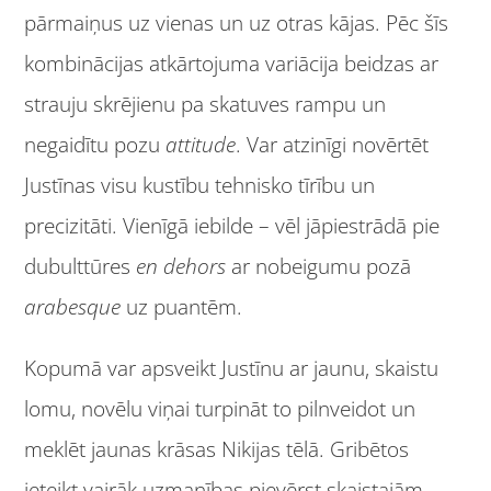
pārmaiņus uz vienas un uz otras kājas. Pēc šīs
kombinācijas atkārtojuma variācija beidzas ar
strauju skrējienu pa skatuves rampu un
negaidītu pozu
attitude
. Var atzinīgi novērtēt
Justīnas visu kustību tehnisko tīrību un
precizitāti. Vienīgā iebilde – vēl jāpiestrādā pie
dubulttūres
en dehors
ar nobeigumu pozā
arabesque
uz puantēm.
Kopumā var apsveikt Justīnu ar jaunu, skaistu
lomu, novēlu viņai turpināt to pilnveidot un
meklēt jaunas krāsas Nikijas tēlā. Gribētos
ieteikt vairāk uzmanības pievērst skaistajām,