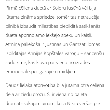
Pirmā cēliena duetā ar Soloru Justīnā vēl bija
jūtama zināma spriedze, tomēr tas netraucēja
pilnībā izbaudīt mīlestības piepildītā satikšanās
dueta apbrīnojamo iekšējo spēku un kaisli.
Atmiņā paliekoša ir Justīnas un Gamzati lomas
izpildītājas Annijas Kopštāles varoņu – sāncenšu
sadursme, kas kļuva par vienu no izrādes
emocionāli spēcīgākajiem mirkļiem.
Daudz lielāka atbrīvotība bija jūtama otrā cēliena
dejā ar ziedu grozu. Šī ir viena no baleta
dramatiskākajām ainām, kurā Nikija vēršas pie