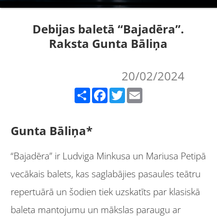
Debijas baletā “Bajadēra”.
Raksta Gunta Bāliņa
20/02/2024
Share
Facebook
Twitter
Email
Gunta Bāliņa*
“Bajadēra” ir Ludviga Minkusa un Mariusa Petipā
vecākais balets, kas saglabājies pasaules teātru
repertuārā un šodien tiek uzskatīts par klasiskā
baleta mantojumu un mākslas paraugu ar