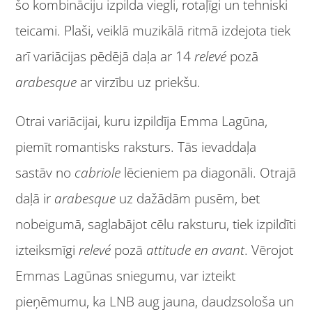
šo kombināciju izpilda viegli, rotaļīgi un tehniski
teicami. Plaši, veiklā muzikālā ritmā izdejota tiek
arī variācijas pēdējā daļa ar 14
relev
é
pozā
arabesque
ar virzību uz priekšu.
Otrai variācijai, kuru izpildīja Emma Lagūna,
piemīt romantisks raksturs. Tās ievaddaļa
sastāv no
cabriole
lēcieniem pa diagonāli. Otrajā
daļā ir
arabesque
uz dažādām pusēm, bet
nobeigumā, saglabājot cēlu raksturu, tiek izpildīti
izteiksmīgi
relev
é
pozā
attitude en avant
. Vērojot
Emmas Lagūnas sniegumu, var izteikt
pieņēmumu, ka LNB aug jauna, daudzsološa un