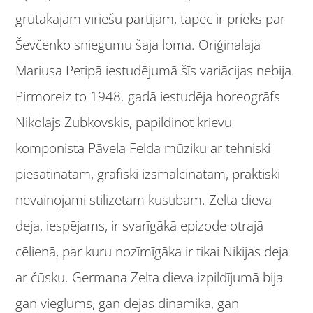
grūtākajām vīriešu partijām, tāpēc ir prieks par
Ševčenko sniegumu šajā lomā. Oriģinālajā
Mariusa Petipā iestudējumā šīs variācijas nebija.
Pirmoreiz to 1948. gadā iestudēja horeogrāfs
Nikolajs Zubkovskis, papildinot krievu
komponista Pāvela Felda mūziku ar tehniski
piesātinātām, grafiski izsmalcinātām, praktiski
nevainojami stilizētām kustībām. Zelta dieva
deja, iespējams, ir svarīgākā epizode otrajā
cēlienā, par kuru nozīmīgāka ir tikai Nikijas deja
ar čūsku. Germana Zelta dieva izpildījumā bija
gan vieglums, gan dejas dinamika, gan