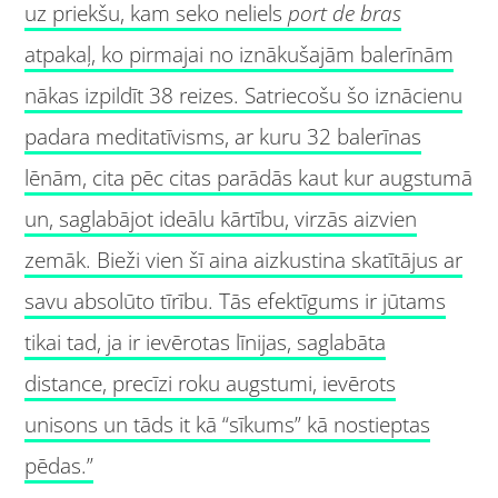
uz priekšu, kam seko neliels
port de bras
atpakaļ, ko pirmajai no iznākušajām balerīnām
nākas izpildīt 38 reizes. Satriecošu šo iznācienu
padara meditatīvisms, ar kuru 32 balerīnas
lēnām, cita pēc citas parādās kaut kur augstumā
un, saglabājot ideālu kārtību, virzās aizvien
zemāk. Bieži vien šī aina aizkustina skatītājus ar
savu absolūto tīrību. Tās efektīgums ir jūtams
tikai tad, ja ir ievērotas līnijas, saglabāta
distance, precīzi roku augstumi, ievērots
unisons un tāds it kā “sīkums” kā nostieptas
pēdas.”