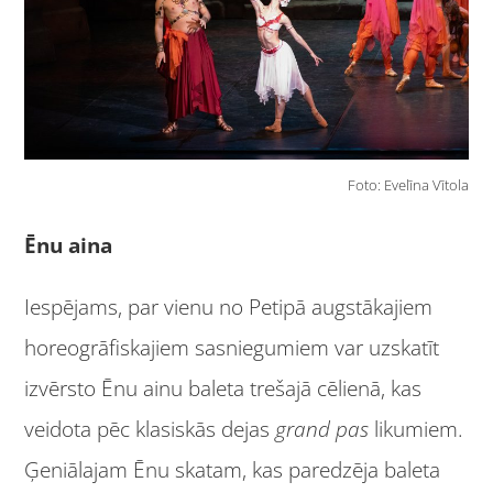
Foto: Evelīna Vītola
Ēnu aina
Iespējams, par vienu no Petipā augstākajiem
horeogrāfiskajiem sasniegumiem var uzskatīt
izvērsto Ēnu ainu baleta trešajā cēlienā, kas
veidota pēc klasiskās dejas
grand pas
likumiem.
Ģeniālajam Ēnu skatam, kas paredzēja baleta