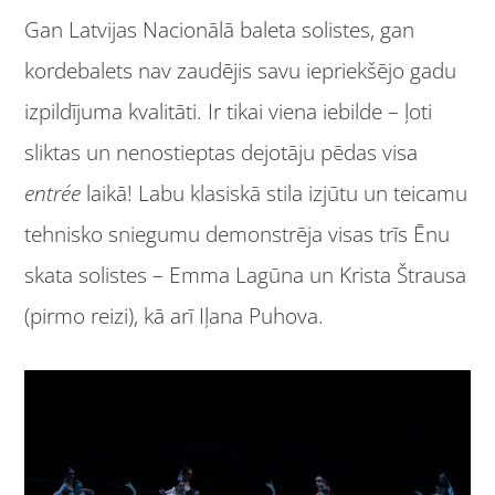
Gan Latvijas Nacionālā baleta solistes, gan
kordebalets nav zaudējis savu iepriekšējo gadu
izpildījuma kvalitāti. Ir tikai viena iebilde – ļoti
sliktas un nenostieptas dejotāju pēdas visa
entr
ée
laikā! Labu klasiskā stila izjūtu un teicamu
tehnisko sniegumu demonstrēja visas trīs Ēnu
skata solistes – Emma Lagūna un Krista Štrausa
(pirmo reizi), kā arī Iļana Puhova.