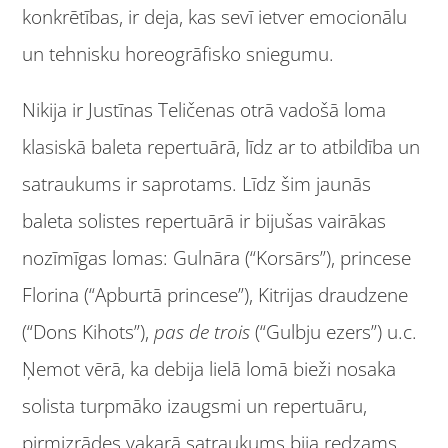
konkrētības, ir deja, kas sevī ietver emocionālu
un tehnisku horeogrāfisko sniegumu.
Nikija ir Justīnas Teličenas otrā vadošā loma
klasiskā baleta repertuārā, līdz ar to atbildība un
satraukums ir saprotams. Līdz šim jaunās
baleta solistes repertuārā ir bijušas vairākas
nozīmīgas lomas: Gulnāra (“Korsārs”), princese
Florina (“Apburtā princese”), Kitrijas draudzene
(“Dons Kihots”),
pas de trois
(“Gulbju ezers”) u.c.
Ņemot vērā, ka debija lielā lomā bieži nosaka
solista turpmāko izaugsmi un repertuāru,
pirmizrādes vakarā satraukums bija redzams.