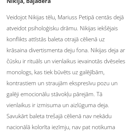
Nikija, bajadēra
Veidojot Nikijas tēlu, Mariuss Petipā centās dejā
atveidot psiholoģisku drāmu. Nikijas iekšējais
konflikts attīstās baleta otrajā cēlienā uz
krāsaina divertismenta deju fona. Nikijas deja ar
čūsku ir rituāls un vienlaikus ievainotās dvēseles
monologs, kas tiek būvēts uz galējībām,
kontrastiem un straujām ekspresīvu pozu un
galēji emocionālu stāvokļu pārejām. Tā
vienlaikus ir izmisuma un aizlūguma deja.
Savukārt baleta trešajā cēlienā nav nekādu
nacionālā kolorīta iezīmju, nav pat notikuma