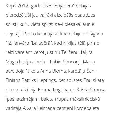
Kopš 2012. gada LNB “Bajadērā” debijas
pieredzējuši jau vairāki aizejošās paaudzes
solisti, kuru vietā spilgti sevi piesaka jaunie
dejotāji. Par to liecināja virkne debiju arī šīgada
12. janvāra “Bajadērā”, kad Nikijas tēlā pirmo
reizi varējām vērot Justīnu Teličenu, faķīra
Magedavejas lomā – Fabio Sonconji, Manu
atveidoja Nikola Anna Bloma, karotāju Šani –
Finians Patriks Heptings, bet solistes Ēnu skatā
pirmo reizi bija Emma Lagūna un Krista Štrausa.
Īpaši atzīmējami baleta trupas mākslinieciskā
vadītāja Aivara Leimaņa centieni kordebaleta