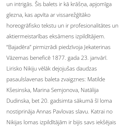
un intrigās. Šis balets ir kā krāšņa, apjomīga
glezna, kas apvīta ar vissarežģītāko
horeogrāfisko tekstu un ir profesionalitātes un
aktiermeistarības eksāmens izpildītājiem.
“Bajadēra” pirmizrādi piedzīvoja Jekaterinas
Vāzemas beneficē 1877. gada 23. janvārī.
Lirisko Nikiju vēlāk dejojušas daudzas
pasaulslavenas baleta zvaigznes: Matilde
Kšesinska, Marina Semjonova, Natālija
Dudinska, bet 20. gadsimta sākumā šī loma
nostiprināja Annas Pavlovas slavu. Katrai no
Nikijas lomas izpildītājām ir bijis savs iekšējais