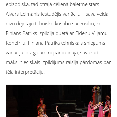
epizodiska, tad otrajā cēlienā baletmeistars
Aivars Leimanis iestudējis variāciju – sava veida
divu dejotāju tehnisko kustību sacensību, ko
Finians Patriks izpildīja duetā ar Eidenu Viljamu
Konefriju. Finiana Patrika tehniskais sniegums
variācijā līdz galam nepārliecināja, savukārt
mākslinieciskais izpildījums raisīja pārdomas par
tēla interpretāciju.