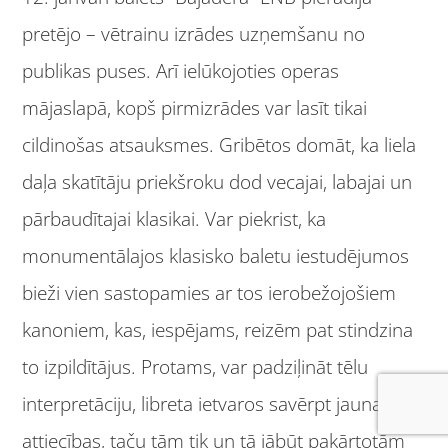
pretējo – vētrainu izrādes uzņemšanu no
publikas puses. Arī ielūkojoties operas
mājaslapā, kopš pirmizrādes var lasīt tikai
cildinošas atsauksmes. Gribētos domāt, ka liela
daļa skatītāju priekšroku dod vecajai, labajai un
pārbaudītajai klasikai. Var piekrist, ka
monumentālajos klasisko baletu iestudējumos
bieži vien sastopamies ar tos ierobežojošiem
kanoniem, kas, iespējams, reizēm pat stindzina
to izpildītājus. Protams, var padziļināt tēlu
interpretāciju, libreta ietvaros savērpt jaunas
attiecības, taču tām tik un tā jābūt pakārtotām