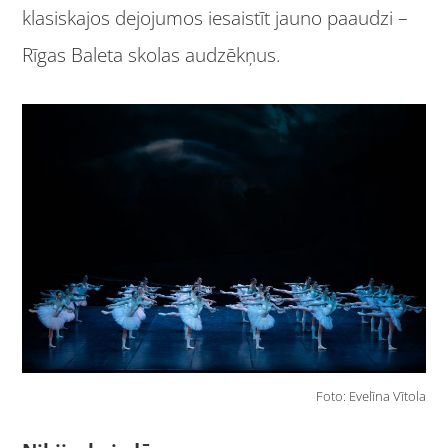
klasiskajos dejojumos iesaistīt jauno paaudzi –
Rīgas Baleta skolas audzēkņus.
Foto: Evelīna Vītola