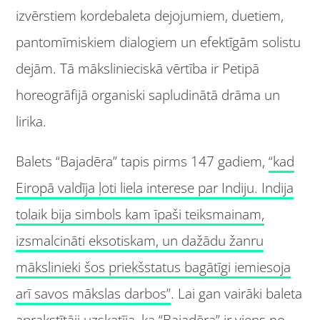
izvērstiem kordebaleta dejojumiem, duetiem,
pantomīmiskiem dialogiem un efektīgām solistu
dejām. Tā mākslinieciskā vērtība ir Petipā
horeogrāfijā organiski sapludinātā drāma un
lirika.
Balets “Bajadēra” tapis pirms 147 gadiem,
“kad
Eiropā valdīja ļoti liela interese par Indiju. Indija
tolaik bija simbols kam īpaši teiksmainam,
izsmalcināti eksotiskam, un dažādu žanru
mākslinieki šos priekšstatus bagātīgi iemiesoja
arī savos mākslas darbos”
. Lai gan vairāki baleta
aprakstītāji uzskatīja, ka “Bajadēra” ir viens no