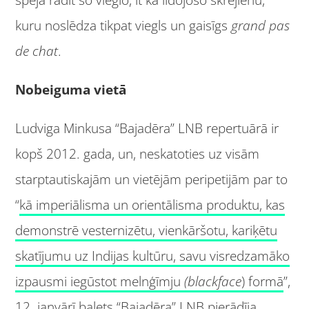
kuru noslēdza tikpat viegls un gaisīgs
grand pas
de chat
.
Nobeiguma vietā
Ludviga Minkusa “Bajadēra” LNB repertuārā ir
kopš 2012. gada, un, neskatoties uz visām
starptautiskajām un vietējām peripetijām par to
“
kā imperiālisma un orientālisma produktu, kas
demonstrē vesternizētu, vienkāršotu, kariķētu
skatījumu uz Indijas kultūru, savu visredzamāko
izpausmi iegūstot melnģīmju
(blackface
) formā
”,
12. janvārī balets “Bajadēra” LNB pierādīja