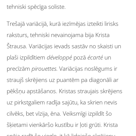
tehniski spēcīga soliste.
Trešajā variācijā, kurā iezīmējas izteikti lirisks
raksturs, tehniski nevainojama bija Krista
Štrausa. Variācijas ievads sastāv no skaisti un
plaši izpildītiem
développé
pozā
écarté
un
precīzām
pirouettes.
Variācijas noslēgums ir
straujš skrējiens uz puantēm pa diagonāli ar
pēkšņu apstāšanos. Kristas straujais skrējiens
uz pirkstgaliem radīja sajūtu, ka skrien nevis
cilvēks, bet vīzija, ēna. Veiksmīgi izpildīt šo
šķietami vienkāršo kustību ir ļoti grūti. Krista
spēja radīt šo vieglo, it kā lidojošo skrējienu,