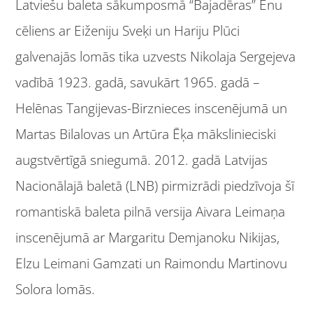
Latviešu baleta sākumposmā “Bajadēras” Ēnu
cēliens ar Eiženiju Sveķi un Hariju Plūci
galvenajās lomās tika uzvests Nikolaja Sergejeva
vadībā 1923. gadā, savukārt 1965. gadā –
Helēnas Tangijevas-Birznieces inscenējumā un
Martas Bilalovas un Artūra Ēķa mākslinieciski
augstvērtīgā sniegumā. 2012. gadā Latvijas
Nacionālajā baletā (LNB) pirmizrādi piedzīvoja šī
romantiskā baleta pilnā versija Aivara Leimaņa
inscenējumā ar Margaritu Demjanoku Nikijas,
Elzu Leimani Gamzati un Raimondu Martinovu
Solora lomās.