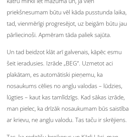
katru mirkli iet mazumā un, ja vien
priekšnesumam būtu vēl kāda pusstunda laika,
tad, vienmērīgi progresējot, uz beigām būtu jau
pārliecinoši. Apmēram tāda paliek sajūta.
Un tad beidzot klāt arī galvenais, kāpēc esmu
šeit ieradusies. Izrāde „BEG”. Uzmetot aci
plakātam, es automātiski pieņemu, ka
nosaukums cēlies no angļu valodas – lūdzies,
lūgties – kaut kas tamlīdzīgs. Kad sākas izrāde,
man pielec, ka drīzāk nosaukumam būs saistība
ar krievu, ne angļu valodu. Tas taču ir skrējiens.
Tas, ka redzēšu breikerus un Kārli Lāci, man