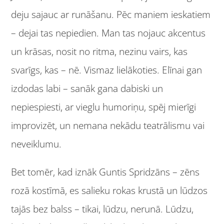
deju sajauc ar runāšanu. Pēc maniem ieskatiem
– dejai tas nepiedien. Man tas nojauc akcentus
un krāsas, nosit no ritma, nezinu vairs, kas
svarīgs, kas – nē. Vismaz lielākoties. Elīnai gan
izdodas labi – sanāk gana dabiski un
nepiespiesti, ar vieglu humoriņu, spēj mierīgi
improvizēt, un nemana nekādu teatrālismu vai
neveiklumu.
Bet tomēr, kad iznāk Guntis Spridzāns – zēns
rozā kostīmā, es salieku rokas krustā un lūdzos
tajās bez balss – tikai, lūdzu, nerunā. Lūdzu,