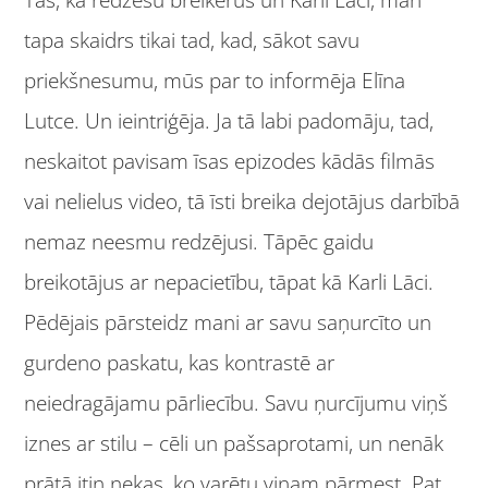
tapa skaidrs tikai tad, kad, sākot savu
priekšnesumu, mūs par to informēja Elīna
Lutce. Un ieintriģēja. Ja tā labi padomāju, tad,
neskaitot pavisam īsas epizodes kādās filmās
vai nelielus video, tā īsti breika dejotājus darbībā
nemaz neesmu redzējusi. Tāpēc gaidu
breikotājus ar nepacietību, tāpat kā Karli Lāci.
Pēdējais pārsteidz mani ar savu saņurcīto un
gurdeno paskatu, kas kontrastē ar
neiedragājamu pārliecību. Savu ņurcījumu viņš
iznes ar stilu – cēli un pašsaprotami, un nenāk
prātā itin nekas, ko varētu viņam pārmest. Pat,