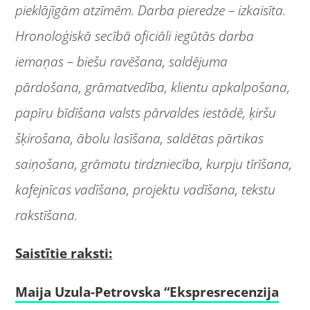
pieklājīgām atzīmēm. Darba pieredze – izkaisīta.
Hronoloģiskā secībā oficiāli iegūtās darba
iemaņas – biešu ravēšana, saldējuma
pārdošana, grāmatvedība, klientu apkalpošana,
papīru bīdīšana valsts pārvaldes iestādē, ķiršu
šķirošana, ābolu lasīšana, saldētas pārtikas
saiņošana, grāmatu tirdzniecība, kurpju tīrīšana,
kafejnīcas vadīšana, projektu vadīšana, tekstu
rakstīšana.
Saistītie raksti:
Maija Uzula-Petrovska “Ekspresrecenzija