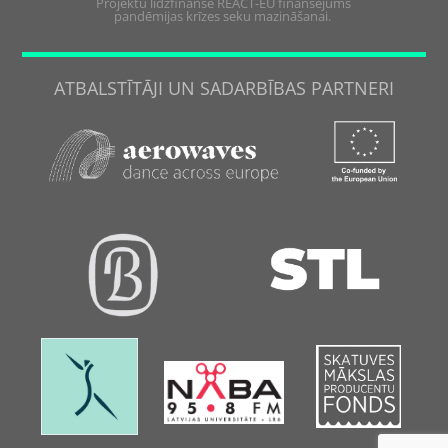
Projektu līdzfinansē REACT-EU finansējums
pandēmijas krīzes seku mazināšanai.
ATBALSTĪTĀJI UN SADARBĪBAS PARTNERI