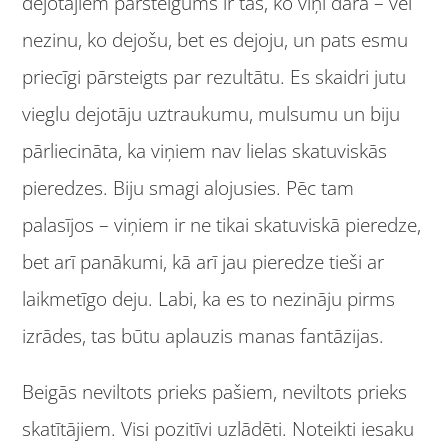
dejotājiem pārsteigums ir tas, ko viņi dara – vēl
nezinu, ko dejošu, bet es dejoju, un pats esmu
priecīgi pārsteigts par rezultātu. Es skaidri jutu
vieglu dejotāju uztraukumu, mulsumu un biju
pārliecināta, ka viņiem nav lielas skatuviskās
pieredzes. Biju smagi alojusies. Pēc tam
palasījos – viņiem ir ne tikai skatuviskā pieredze,
bet arī panākumi, kā arī jau pieredze tieši ar
laikmetīgo deju. Labi, ka es to nezināju pirms
izrādes, tas būtu aplauzis manas fantāzijas.
Beigās neviltots prieks pašiem, neviltots prieks
skatītājiem. Visi pozitīvi uzlādēti. Noteikti iesaku