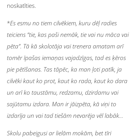
noskatīties.
*
Es esmu no tiem cilvēkiem, kuru dēļ radies
teiciens “tie, kas paši nemāk, tie vai nu māca vai
pēta”. Tā kā skolotāja vai trenera amatam arī
tomēr īpašas iemaņas vajadzīgas, tad es ķēros
pie pētīšanas. Tas tāpēc, ka man ļoti patīk, ja
cilvēki kaut ko prot, kaut ko rada, kaut ko dara
un arī ko taustāmu, redzamu, dzirdamu vai
sajūtamu izdara. Man ir jāizpēta, kā viņi to
izdarīja un vai tad tiešām nevarēja vēl labāk…
Skolu pabeigusi ar lielām mokām, bet tīri