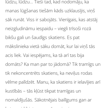
lūdzu, lūdzu… Tieši tad, kad nodomāju, ka
manas lūgšanas tiešām kāds uzklausījis, viņš
sāk runāt. Viss ir sabojāts. Vienīgais, kas atstāj
neizgludināmu iespaidu – viegli trīsoši rozā
bikšu gali un šaudīgs skatiens. Es pat
mākslinieka vietā sāku domāt, kur lai viņš tās
acis liek. Vai iespējams, ka tā arī tas bija
domāts? Ka man par to jādomā? Tik tramīgs un
tik nekoncentrēts skatiens, ka neviļus rodas
vēlme palīdzēt. Manu, ka skatiens ir ielavījies arī
kustībās – tās kļūst tikpat tramīgas un
nomaldījušās. Sākotnējais bailīgums gan ar