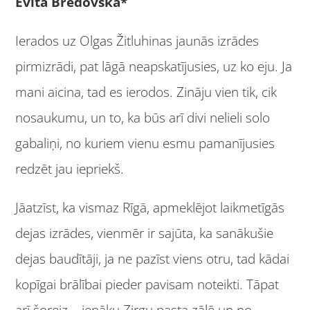
Evita Bredovska*
Ierados uz Olgas Žitluhinas jaunās izrādes
pirmizrādi, pat lāgā neapskatījusies, uz ko eju. Ja
mani aicina, tad es ierodos. Zināju vien tik, cik
nosaukumu, un to, ka būs arī divi nelieli solo
gabaliņi, no kuriem vienu esmu pamanījusies
redzēt jau iepriekš.
Jāatzīst, ka vismaz Rīgā, apmeklējot laikmetīgās
dejas izrādes, vienmēr ir sajūta, ka sanākušie
dejas baudītāji, ja ne pazīst viens otru, tad kādai
kopīgai brālībai pieder pavisam noteikti. Tāpat
arī šoreiz – ienāku Zirgu pasta zālē un no