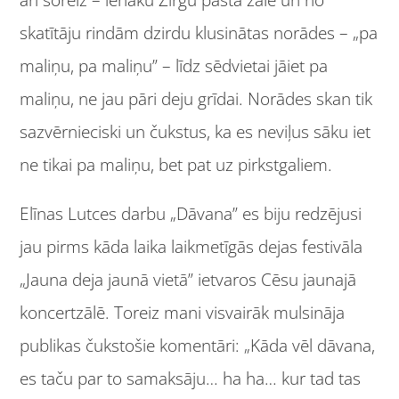
skatītāju rindām dzirdu klusinātas norādes – „pa
maliņu, pa maliņu” – līdz sēdvietai jāiet pa
maliņu, ne jau pāri deju grīdai. Norādes skan tik
sazvērnieciski un čukstus, ka es neviļus sāku iet
ne tikai pa maliņu, bet pat uz pirkstgaliem.
Elīnas Lutces darbu „Dāvana” es biju redzējusi
jau pirms kāda laika laikmetīgās dejas festivāla
„Jauna deja jaunā vietā” ietvaros Cēsu jaunajā
koncertzālē. Toreiz mani visvairāk mulsināja
publikas čukstošie komentāri: „Kāda vēl dāvana,
es taču par to samaksāju… ha ha… kur tad tas