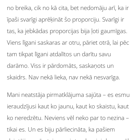
no breika, cik no kā cita, bet nedomāju arī, ka ir
īpaši svarīgi aprēķināt šo proporciju. Svarīgi ir
tas, ka jebkādas proporcijas bija ļoti gaumīgas.
Viens līgani saskaras ar otru, pāriet otrā, lai pēc
tam tikpat līgani atdalītos un darītu savu
darāmo. Viss ir pārdomāts, saskaņots un
skaidrs. Nav nekā lieka, nav nekā nesvarīga.
Mani neatstāja pirmatklājuma sajūta – es esmu
ieraudzījusi kaut ko jaunu, kaut ko skaistu, kaut
ko neredzētu. Neviens vēl neko par to nezina –
tikai es. Un es biju pārliecināta, ka pašiem