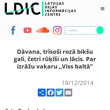
LATVIJAS
DEJAS
INFORMĀCIJAS
CENTRS
Dāvana, trīsoši rozā bikšu
gali, četri rūķīši un lācis. Par
izrāžu vakaru „Viss baltā”
18/12/2014
Share
Facebook
Twitter
Email