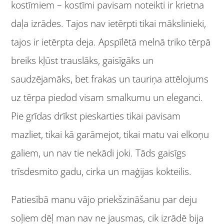
kostīmiem – kostīmi pavisam noteikti ir krietna
daļa izrādes. Tajos nav ietērpti tikai mākslinieki,
tajos ir ietērpta deja. Apspīlētā melnā triko tērpā
breiks kļūst trauslāks, gaisīgāks un
saudzējamāks, bet frakas un tauriņa attēlojums
uz tērpa piedod visam smalkumu un eleganci.
Pie grīdas drīkst pieskarties tikai pavisam
mazliet, tikai kā garāmejot, tikai matu vai elkoņu
galiem, un nav tie nekādi joki. Tāds gaisīgs
trīsdesmito gadu, cirka un maģijas kokteilis.
Patiesībā manu vājo priekšzināšanu par deju
soļiem dēļ man nav ne jausmas, cik izrādē bija