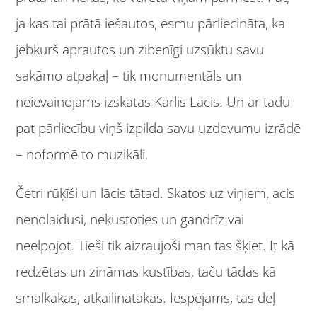
ja kas tai prātā iešautos, esmu pārliecināta, ka
jebkurš aprautos un zibenīgi uzsūktu savu
sakāmo atpakaļ – tik monumentāls un
neievainojams izskatās Kārlis Lācis. Un ar tādu
pat pārliecību viņš izpilda savu uzdevumu izrādē
– noformē to muzikāli.
Četri rūķīši un lācis tātad. Skatos uz viņiem, acis
nenolaidusi, nekustoties un gandrīz vai
neelpojot. Tieši tik aizraujoši man tas šķiet. It kā
redzētas un zināmas kustības, taču tādas kā
smalkākas, atkailinātākas. Iespējams, tas dēļ