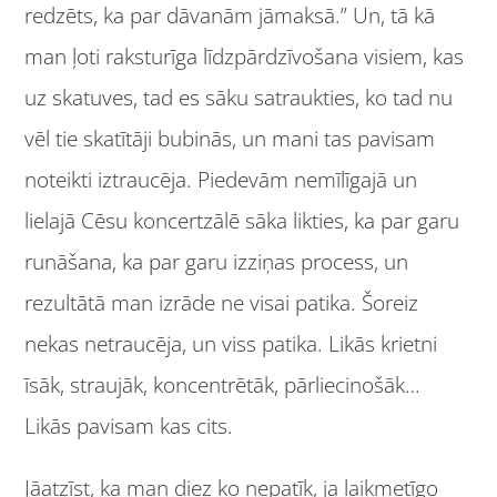
redzēts, ka par dāvanām jāmaksā.” Un, tā kā
man ļoti raksturīga līdzpārdzīvošana visiem, kas
uz skatuves, tad es sāku satraukties, ko tad nu
vēl tie skatītāji bubinās, un mani tas pavisam
noteikti iztraucēja. Piedevām nemīlīgajā un
lielajā Cēsu koncertzālē sāka likties, ka par garu
runāšana, ka par garu izziņas process, un
rezultātā man izrāde ne visai patika. Šoreiz
nekas netraucēja, un viss patika. Likās krietni
īsāk, straujāk, koncentrētāk, pārliecinošāk…
Likās pavisam kas cits.
Jāatzīst, ka man diez ko nepatīk, ja laikmetīgo