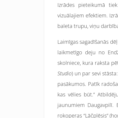
Izrādes pieteikumā tie
vizuālajiem efektiem. Iz
baleta trupu, viņu darbīb
Laimīgas sagadīšanās dēļ
laikmetīgo deju no Endži
skolniece, kura raksta pē
Studio
) un par sevi stāsta
pasākumos. Patīk radošas 
kas vēlies būt.” Atbildē
jaunumiem Daugavpilī. Bl
rokoperas “Lāčplēsis” (ho