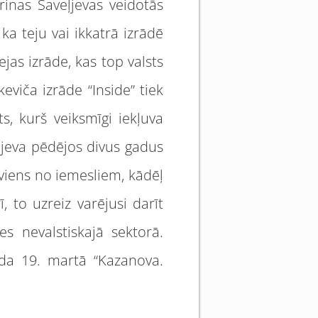
rinas Saveļjevas veidotās
ka teju vai ikkatrā izrādē
jas izrāde, kas top valsts
keviča izrāde “Inside” tiek
ts, kurš veiksmīgi iekļuva
eļjeva pēdējos divus gadus
 viens no iemesliem, kādēļ
 to uzreiz varējusi darīt
es nevalstiskajā sektorā.
gada 19. martā “Kazanova.