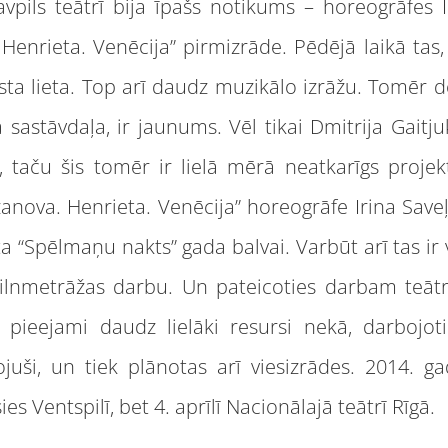
pils teātrī bija īpašs notikums – horeogrāfes I
Henrieta. Venēcija” pirmizrāde. Pēdējā laikā tas, 
asta lieta. Top arī daudz muzikālo izrāžu. Tomēr de
 sastāvdaļa, ir jaunums. Vēl tikai Dmitrija Gaitju
, taču šis tomēr ir lielā mērā neatkarīgs projek
zanova. Henrieta. Venēcija” horeogrāfe Irina Sav
a “Spēlmaņu nakts” gada balvai. Varbūt arī tas ir
ilnmetrāžas darbu. Un pateicoties darbam teātrī,
ur pieejami daudz lielāki resursi nekā, darbojoti
īļojuši, un tiek plānotas arī viesizrādes. 2014. 
es Ventspilī, bet 4. aprīlī Nacionālajā teātrī Rīgā.