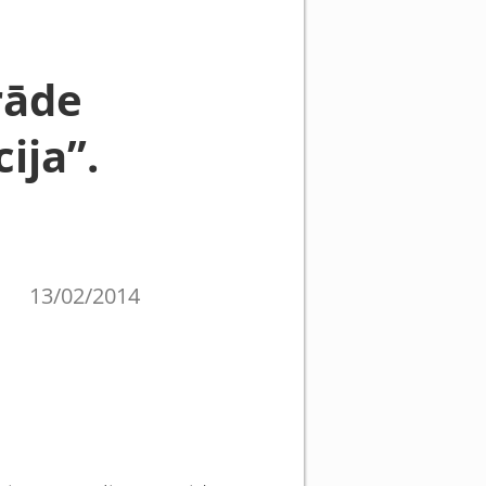
rāde
ija”.
13/02/2014