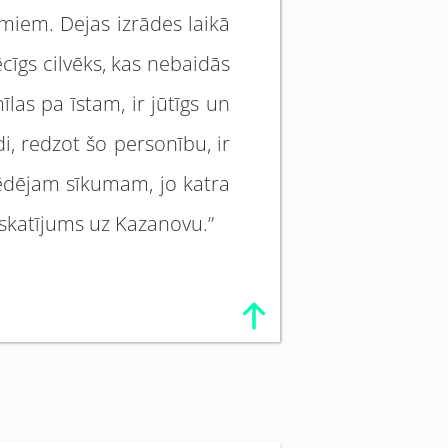
umiem. Dejas izrādes laikā
cīgs cilvēks, kas nebaidās
mīlas pa īstam, ir jūtīgs un
di, redzot šo personību, ir
 pēdējam sīkumam, jo katra
 skatījums uz Kazanovu.”