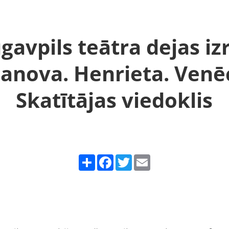
gavpils teātra dejas iz
anova. Henrieta. Venēc
Skatītājas viedoklis
Share
Facebook
Twitter
Email