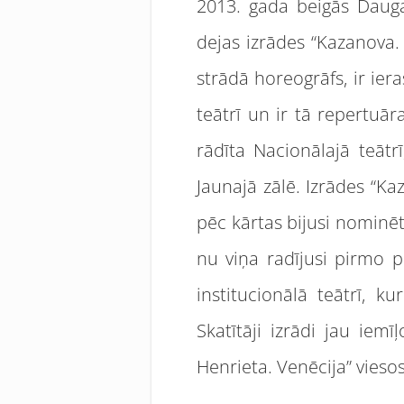
2013. gada beigās Daugav
dejas izrādes “Kazanova. 
strādā horeogrāfs, ir ier
teātrī un ir tā repertuāra
rādīta Nacionālajā teātrī
Jaunajā zālē. Izrādes “Ka
pēc kārtas bijusi nominēt
nu viņa radījusi pirmo p
institucionālā teātrī, k
Skatītāji izrādi jau iem
Henrieta. Venēcija” viesosi