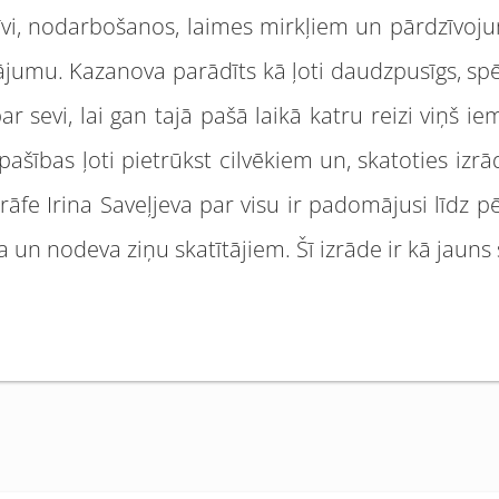
 dzīvi, nodarbošanos, laimes mirkļiem un pārdzīvoj
gājumu. Kazanova parādīts kā ļoti daudzpusīgs, spē
ar sevi, lai gan tajā pašā laikā katru reizi viņš ie
 īpašības ļoti pietrūkst cilvēkiem un, skatoties izrā
rāfe Irina Saveļjeva par visu ir padomājusi līdz
a un nodeva ziņu skatītājiem. Šī izrāde ir kā jauns