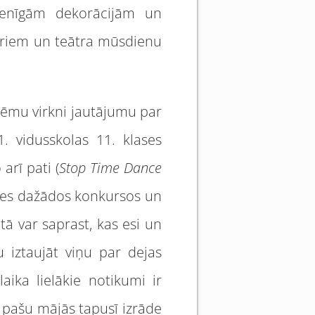
rienīgām dekorācijām un
ieriem un teātra mūsdienu
ņēmu virkni jautājumu par
1. vidusskolas 11. klases
arī pati (
Stop Time Dance
līties dažādos konkursos un
tā var saprast, kas esi un
u iztaujāt viņu par dejas
aika lielākie notikumi ir
n pašu mājās tapusī izrāde