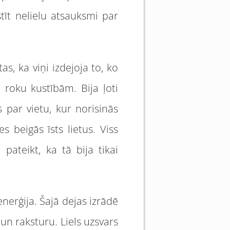
stīt nelielu atsauksmi par
as, ka viņi izdejoja to, ko
m roku kustībām. Bija ļoti
 par vietu, kur norisinās
s beigās īsts lietus. Viss
pateikt, ka tā bija tikai
nerģija. Šajā dejas izrādē
un raksturu. Liels uzsvars