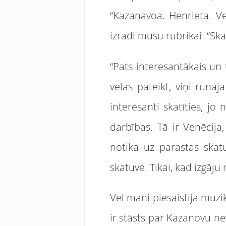
“Kazanavoa. Henrieta. Ven
izrādi mūsu rubrikai “Skatī
“Pats interesantākais un t
vēlas pateikt, viņi runāj
interesanti skatīties, j
darbības. Tā ir Venēcija,
notika uz parastas skatu
skatuve. Tikai, kad izgāju
Vēl mani piesaistīja mūzi
ir stāsts par Kazanovu ne