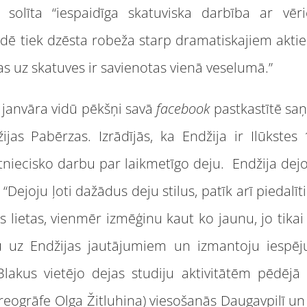
k solīta “iespaidīga skatuviska darbība ar vē
rādē tiek dzēsta robeža starp dramatiskajiem akt
as uz skatuves ir savienotas vienā veselumā.”
 janvāra vidū pēkšņi savā
facebook
pastkastītē sa
jas Pabērzas. Izrādījās, ka Endžija ir Ilūkstes 
tniecisko darbu par laikmetīgo deju. Endžija dejo 
: “Dejoju ļoti dažādus deju stilus, patīk arī pieda
lietas, vienmēr izmēģinu kaut ko jaunu, jo tikai 
ju uz Endžijas jautājumiem un izmantoju iespēj
akus vietējo dejas studiju aktivitātēm pēdējā l
reogrāfe Olga Žitluhina) viesošanās Daugavpilī u