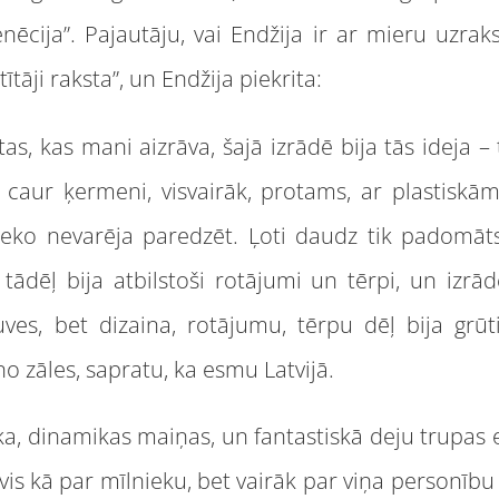
ēcija”. Pajautāju, vai Endžija ir ar mieru uzrak
tāji raksta”, un Endžija piekrita:
as, kas mani aizrāva, šajā izrādē bija tās ideja – t
a caur ķermeni, visvairāk, protams, ar plastiskā
o neko nevarēja paredzēt. Ļoti daudz tik padomāts
 tādēļ bija atbilstoši rotājumi un tērpi, un izrāde
ves, bet dizaina, rotājumu, tērpu dēļ bija grūti 
 no zāles, sapratu, ka esmu Latvijā.
ka, dinamikas maiņas, un fantastiskā deju trupas e
vis kā par mīlnieku, bet vairāk par viņa personību 