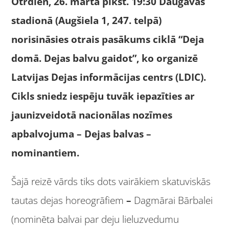
Otrdien, 26. martā plkst. 19:30 Daugavas
stadionā (Augšiela 1, 247. telpā)
norisināsies otrais pasākums ciklā “Deja
domā. Dejas balvu gaidot”, ko organizē
Latvijas Dejas informācijas centrs (LDIC).
Cikls sniedz iespēju tuvāk iepazīties ar
jaunizveidotā nacionālas nozīmes
apbalvojuma – Dejas balvas –
nominantiem.
Šajā reizē vārds tiks dots vairākiem skatuviskās
tautas dejas horeogrāfiem
–
Dagmārai Bārbalei
(nominēta balvai par deju lieluzvedumu