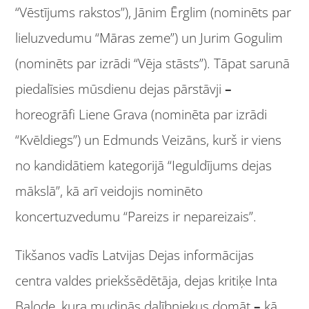
“Vēstījums rakstos”), Jānim Ērglim (nominēts par
lieluzvedumu “Māras zeme”) un Jurim Gogulim
(nominēts par izrādi “Vēja stāsts”). Tāpat sarunā
piedalīsies mūsdienu dejas pārstāvji
–
horeogrāfi Liene Grava (nominēta par izrādi
“Kvēldiegs”) un Edmunds Veizāns, kurš ir viens
no kandidātiem kategorijā “Ieguldījums dejas
mākslā”, kā arī veidojis nominēto
koncertuzvedumu “Pareizs ir nepareizais”.
Tikšanos vadīs Latvijas Dejas informācijas
centra valdes priekšsēdētāja, dejas kritiķe Inta
Balode, kura mudinās dalībniekus domāt
–
kā