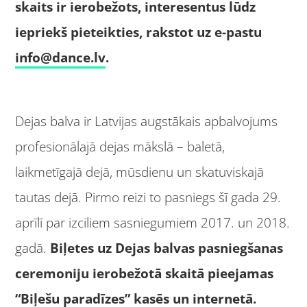
skaits ir ierobežots, interesentus lūdz
iepriekš pieteikties, rakstot uz e-pastu
info@dance.lv
.
Dejas balva ir Latvijas augstākais apbalvojums
profesionālajā dejas mākslā – baletā,
laikmetīgajā dejā, mūsdienu un skatuviskajā
tautas dejā. Pirmo reizi to pasniegs šī gada 29.
aprīlī par izciliem sasniegumiem 2017. un 2018.
gadā.
Biļetes uz Dejas balvas pasniegšanas
ceremoniju ierobežotā skaitā pieejamas
“Biļešu paradīzes” kasēs un
internetā
.