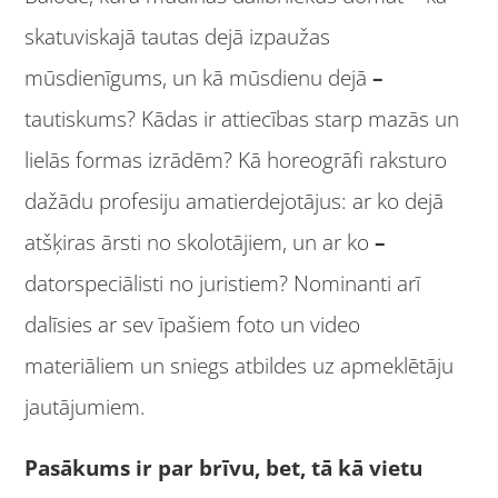
skatuviskajā tautas dejā izpaužas
mūsdienīgums, un kā mūsdienu dejā
–
tautiskums? Kādas ir attiecības starp mazās un
lielās formas izrādēm? Kā horeogrāfi raksturo
dažādu profesiju amatierdejotājus: ar ko dejā
atšķiras ārsti no skolotājiem, un ar ko
–
datorspeciālisti no juristiem? Nominanti arī
dalīsies ar sev īpašiem foto un video
materiāliem un sniegs atbildes uz apmeklētāju
jautājumiem.
Pasākums ir par brīvu, bet, tā kā vietu