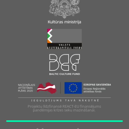
Projektu līdzfinansē REACT-EU finansējums
pandēmijas krīzes seku mazināšanai.