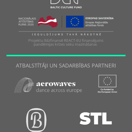
Projektu līdzfinansē REACT-EU finansējums
pandēmijas krīzes seku mazināšanai.
ATBALSTĪTĀJI UN SADARBĪBAS PARTNERI