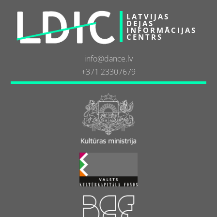
LATVIJAS
DEJAS
INFORMĀCIJAS
CENTRS
info@dance.lv
+371 23307679