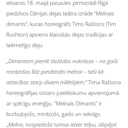
ietvaros 18. maijā pasaules pirmizrādi Rīgā
piedzīvos Dānijas dejas teātra izrāde “Melnais
dimants”, kuras horeogrāfs Tims Raštons (Tim
Rushton) apvieno klasiskās dejas tradīcijas ar
laikmetīgo deju.
„Dimantam piemīt dažādas nokrāsas – no gaiši
mirdzošas līdz piesātināti melnai – tieši kā
attiecības starp diviem mīlētājiem.”
Tima Raštona
horeogrāfijas izstaro jutekliskumu apvienojumā
ar spēcīgu enerģiju. “Melnais Dimants” ir
burbuļojošs, mirdzošs, gaišs un seksīgs.
„
Melna, nospiedoša tumsa ietver telpu, slāpējot