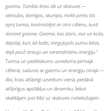
gaismu. Tumšas ēnas zib uz skatuves —
vientuļas, domīgas, skumjas, mirkli pirms tās
aprij tumsa, kontrastējot ar otro cēlienu, kurā
dominē gaisma. Gaisma, kas staro, asa un koša,
dejotāji, kuri, kā balts, mirguļojošs putnu kāsis,
dejā pauž strauju un neremdināmu enerģiju
.”
Tumsa un jutekliskums uzveduma pirmajā
cēlienā, saduras ar gaismu un enerģiju otrajā —
divi, krasi atšķirīgi uzvedumi vienā, piedāvā
atšķirīgus apstākļus un dinamiku, liekot
skatītājam just līdzi uz skatuves notiekošajam.