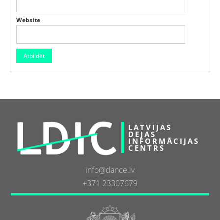
Website
LATVIJAS
DEJAS
INFORMĀCIJAS
CENTRS
info@dance.lv
+371 23307679