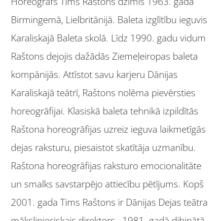
Horeogrāfs Tims Raštons dzimis 1963. gadā
Birmingemā, Lielbritānijā. Baleta izglītību ieguvis
Karaliskajā Baleta skolā. Līdz 1990. gadu vidum
Raštons dejojis dažādās Ziemeļeiropas baleta
kompānijās. Attīstot savu karjeru Dānijas
Karaliskajā teātrī, Raštons nolēma pievērsties
horeogrāfijai. Klasiskā baleta tehnikā izpildītās
Raštona horeogrāfijas uzreiz ieguva laikmetīgās
dejas raksturu, piesaistot skatītāja uzmanību.
Raštona horeogrāfijas raksturo emocionalitāte
un smalks savstarpējo attiecību pētījums. Kopš
2001. gada Tims Raštons ir Dānijas Dejas teātra
mākslinieciskais direktors. 1981. gadā dibinātā