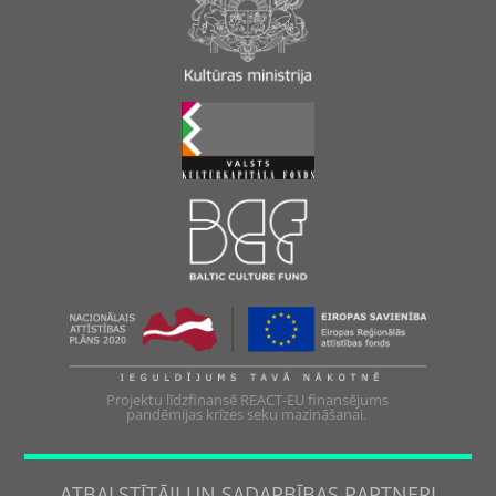
Projektu līdzfinansē REACT-EU finansējums
pandēmijas krīzes seku mazināšanai.
ATBALSTĪTĀJI UN SADARBĪBAS PARTNERI