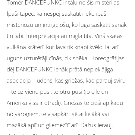
Tomēr DANCEPUNKC ir tālu no šīs mistērijas.
Īpaši tāpēc, ka nespēj saskatīt neko īpaši
misteriozu un intriģējošu, ko lugā saskatīt sanāk
tīri labi. Interpretācija arī miglā tīta. Viņš skatās
vulkāna krāterī, kur lava tik knapi kvēlo, lai arī
uguns uzturētāji cīnās, cik spēka. Horeogrāfijas
dēļ DANCEPUNKC ienāk prātā nepieklājīga
asociācija – ūdens, kas griežas, kad parauj sviru
– te uz vienu pusi, te otru pusi (jo ellē un
Amerikā viss ir otrādi). Griežas te cieši ap kādu
no varoņiem, te visapkārt sētai lielākā vai
mazākā aplī un gliemezītī arī. Dažus ierauj,