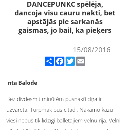
DANCEPUNKC spēlēja,
dancoja visu cauru nakti, bet
apstājās pie sarkanās
gaismas, jo bail, ka pieķers
15/08/2016
Share
Facebook
Twitter
Email
I
nta Balode
Bez divdesmit minūtēm pusnaktī cīņa ir
uzvarēta. Turpmāk būs citādi. Nākamo kāzu
viesi nebūs tik līdzīgi ballētājiem velnu rijā. Velni