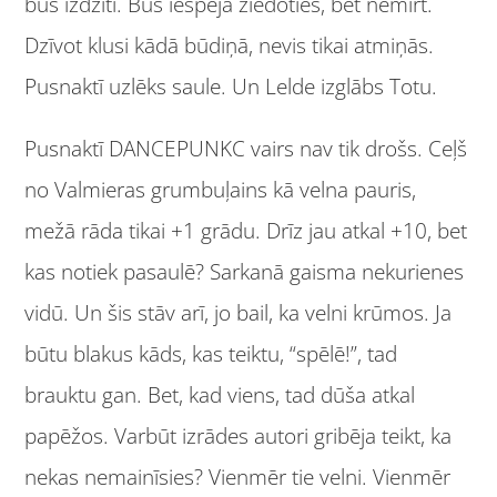
būs izdzīti. Būs iespēja ziedoties, bet nemirt.
Dzīvot klusi kādā būdiņā, nevis tikai atmiņās.
Pusnaktī uzlēks saule. Un Lelde izglābs Totu.
Pusnaktī DANCEPUNKC vairs nav tik drošs. Ceļš
no Valmieras grumbuļains kā velna pauris,
mežā rāda tikai +1 grādu. Drīz jau atkal +10, bet
kas notiek pasaulē? Sarkanā gaisma nekurienes
vidū. Un šis stāv arī, jo bail, ka velni krūmos. Ja
būtu blakus kāds, kas teiktu, “spēlē!”, tad
brauktu gan. Bet, kad viens, tad dūša atkal
papēžos. Varbūt izrādes autori gribēja teikt, ka
nekas nemainīsies? Vienmēr tie velni. Vienmēr