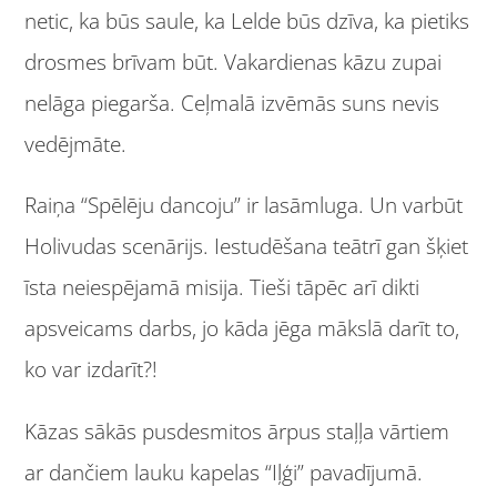
netic, ka būs saule, ka Lelde būs dzīva, ka pietiks
drosmes brīvam būt. Vakardienas kāzu zupai
nelāga piegarša. Ceļmalā izvēmās suns nevis
vedējmāte.
Raiņa “Spēlēju dancoju” ir lasāmluga. Un varbūt
Holivudas scenārijs. Iestudēšana teātrī gan šķiet
īsta neiespējamā misija. Tieši tāpēc arī dikti
apsveicams darbs, jo kāda jēga mākslā darīt to,
ko var izdarīt?!
Kāzas sākās pusdesmitos ārpus staļļa vārtiem
ar dančiem lauku kapelas “Iļģi” pavadījumā.