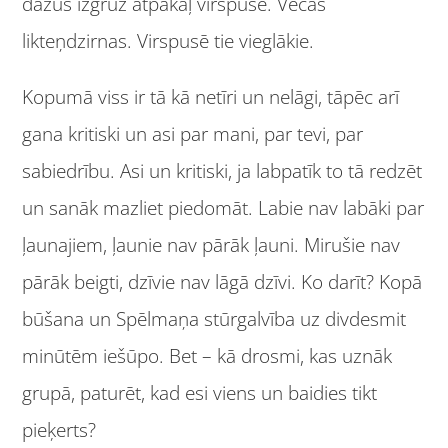
dažus izgrūž atpakaļ virspusē. Vecās
likteņdzirnas. Virspusē tie vieglākie.
Kopumā viss ir tā kā netīri un nelāgi, tāpēc arī
gana kritiski un asi par mani, par tevi, par
sabiedrību. Asi un kritiski, ja labpatīk to tā redzēt
un sanāk mazliet piedomāt. Labie nav labāki par
ļaunajiem, ļaunie nav pārāk ļauni. Mirušie nav
pārāk beigti, dzīvie nav lāgā dzīvi. Ko darīt? Kopā
būšana un Spēlmaņa stūrgalvība uz divdesmit
minūtēm iešūpo. Bet – kā drosmi, kas uznāk
grupā, paturēt, kad esi viens un baidies tikt
pieķerts?