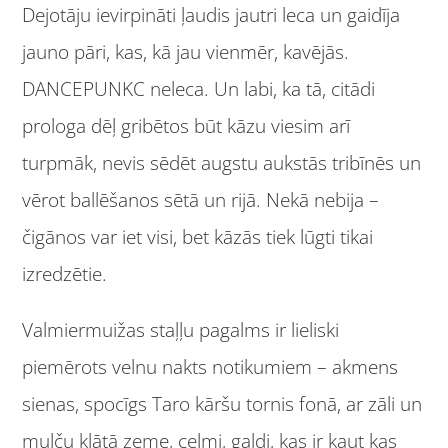
Dejotāju ievirpināti ļaudis jautri leca un gaidīja
jauno pāri, kas, kā jau vienmēr, kavējās.
DANCEPUNKC neleca. Un labi, ka tā, citādi
prologa dēļ gribētos būt kāzu viesim arī
turpmāk, nevis sēdēt augstu aukstās tribīnēs un
vērot ballēšanos sētā un rijā. Nekā nebija –
čigānos var iet visi, bet kāzās tiek lūgti tikai
izredzētie.
Valmiermuižas staļļu pagalms ir lieliski
piemērots velnu nakts notikumiem – akmens
sienas, spocīgs Taro kāršu tornis fonā, ar zāli un
mulču klātā zeme, celmi, galdi, kas ir kaut kas