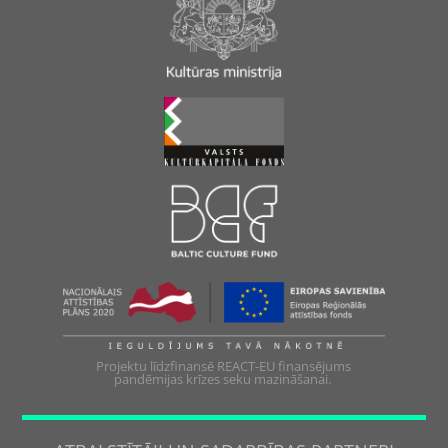
Projektu līdzfinansē REACT-EU finansējums
pandēmijas krīzes seku mazināšanai.