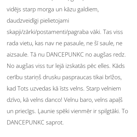
vidējs starp morga un kāzu galdiem,
daudzveidīgi pielietojami
skapji/zārki/postamenti/pagraba vāki. Tas viss
rada vietu, kas nav ne pasaule, ne šī saule, ne
aizsaule. Tā nu DANCEPUNKC no augšas redz.
No augšas viss tur lejā izskatās pēc elles. Kāds
cerību stariņš drusku paspraucas tikai brīžos,
kad Tots uzvedas kā īsts velns. Starp velniem
dzīvo, kā velns danco! Velnu baro, velns apaļš
un priecīgs. Ļaunie spēki vienmēr ir spilgtāki. To
DANCEPUNKC saprot.