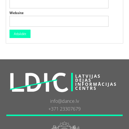
Website
LATVIJAS
DEJAS
INFORMĀCIJAS
CENTRS
info@dance.lv
+371 23307679