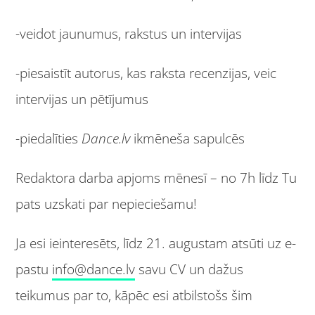
-veidot jaunumus, rakstus un intervijas
-piesaistīt autorus, kas raksta recenzijas, veic
intervijas un pētījumus
-piedalīties
Dance.lv
ikmēneša sapulcēs
Redaktora darba apjoms mēnesī – no 7h līdz Tu
pats uzskati par nepieciešamu!
Ja esi ieinteresēts, līdz 21. augustam atsūti uz e-
pastu
info@dance.lv
savu CV un dažus
teikumus par to, kāpēc esi atbilstošs šim