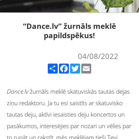
“Dance.lv” žurnāls meklē
papildspēkus!
04/08/2022
Share
Facebook
Twitter
Email
Dance.lv
žurnāls meklē skatuviskās tautas dejas
ziņu redaktoru. Ja tu esi saistīts ar skatuvisko
tautas deju, aktīvi iesaisties deju koncertos un
pasākumos, interesējies par nozari un vēlies par
to runāt un rakstīt, mēs meklējam tieši Tevi.