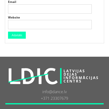
Email
Website
LATVIJAS
DEJAS
INFORMĀCIJAS
CENTRS
info@dance.lv
+371 23307679