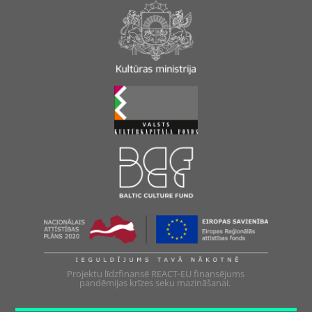
Projektu līdzfinansē REACT-EU finansējums
pandēmijas krīzes seku mazināšanai.