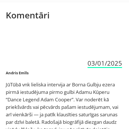
Komentāri
03/01/2025
Andris Emīls
JūTūbā vnk lieliska intervija ar Borna Gulbju ezera
pirmā iestudējuma pirmo gulbi Adamu Kūperu
“Dance Legend Adam Cooper”. Var noderēt kā
priekšvārds vai pēcvārds pašam iestudējumam, vai
arī vienkārši — ja patīk klausīties saturīgas sarunas
par dzīvi baletā. Radošajā biogrāfijā diezgan daudz