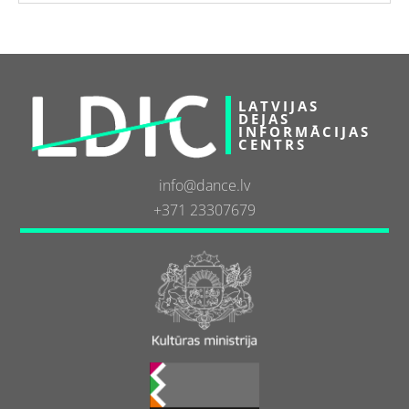
LATVIJAS
DEJAS
INFORMĀCIJAS
CENTRS
info@dance.lv
+371 23307679