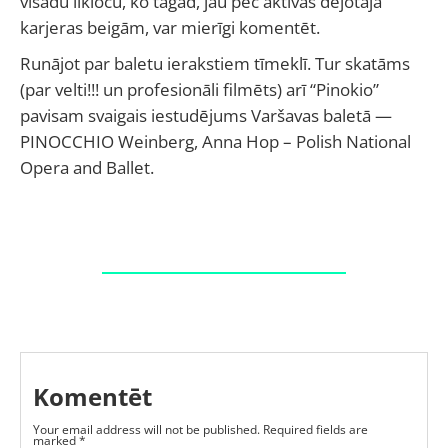
visādu līkloču, ko tagad, jau pēc aktīvās dejotāja
karjeras beigām, var mierīgi komentēt.
Runājot par baletu ierakstiem tīmeklī. Tur skatāms
(par velti!!! un profesionāli filmēts) arī “Pinokio”
pavisam svaigais iestudējums Varšavas baletā —
PINOCCHIO Weinberg, Anna Hop – Polish National
Opera and Ballet.
Komentēt
Your email address will not be published.
Required fields are
marked
*