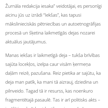
Žurnāla redakcija iesaka” veidotājai, es personīgi
aicinu jūs uz izrādi “Iekšas”, kas tapusi
mākslinieciskās pētniecības un autoetnogrāfijas
procesā un šķetina laikmetīgās dejas nozarei
aktuālus jautājumus.
Manas iekšas ir laikmetīgā deja – tukša brīvības
sajūta locekļos, izelpa caur visām ķermeņa
daļām reizē, pazušana. Reiz pietika ar sajūtu, ka
deja man patīk, ka mani tā aizrauj, dziedina un
pilnveido. Tagad tā ir resurss, kas noenkuro
fragmentētajā pasaulē. Tas ir arī politisks akts –