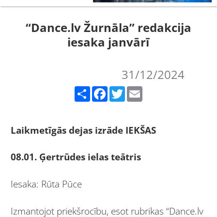
“Dance.lv Žurnāla” redakcija
iesaka janvārī
31/12/2024
Share
Facebook
Twitter
Email
Laikmetīgās dejas izrāde IEKŠAS
08.01. Ģertrūdes ielas teātris
Iesaka: Rūta Pūce
Izmantojot priekšrocību, esot rubrikas “Dance.lv