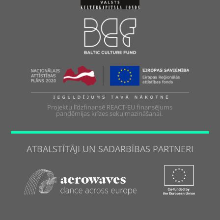
Projektu līdzfinansē REACT-EU finansējums
pandēmijas krīzes seku mazināšanai.
ATBALSTĪTĀJI UN SADARBĪBAS PARTNERI