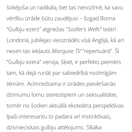
šokējoša un radikāla, bet tas nenozīmē, ka savu
vērtību izrāde būtu zaudējusi – šogad Borna
“Gulbju ezers” atgriežas “
Sadler’s Wells”
teātrī
Londonā, jubilejas viesizrādēs visā Anglijā, kā arī
nesen tas iekļauts
Marquee TV
“repertuārā”. Šī
“Gulbju ezera” versija, šķiet, ir perfekts piemērs
tam, kā dejā runāt par sabiedrībā nozīmīgām
tēmām. Acīmredzama ir izrādes pievēršanās
dzimumu lomu stereotipiem un seksualitātei,
tomēr no šodien aktuālā ekoteātra perspektīvas
īpaši interesantu to padara arī instinktīvais,
dzīvnieciskais gulbju attēlojums. Sīkāka