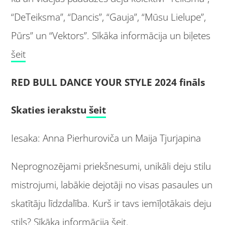
“DeTeiksma”, “Dancis”, “Gauja”, “Mūsu Lielupe”,
Pūrs” un “Vektors”. Sīkāka informācija un biļetes
šeit
RED BULL DANCE YOUR STYLE 2024 fināls
Skaties ierakstu
šeit
Iesaka: Anna Pierhuroviča un Maija Tjurjapina
Neprognozējami priekšnesumi, unikāli deju stilu
mistrojumi, labākie dejotāji no visas pasaules un
skatītāju līdzdalība. Kurš ir tavs iemīļotākais deju
stils? Sīkāka informācija
šeit
.