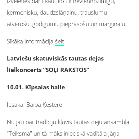
izvēlēties darīt kaut ko tik neviennozīmīgu,
ķermenisku, daudzslāņainu, trauslumu
atverošu, godīgumu pieprasošu un marginālu.
Sīkāka informācija
šeit
Latviešu skatuviskās tautas dejas
lielkoncerts “SOĻI RAKSTOS”
10.01. Ķīpsalas halle
Iesaka: Baiba Ķestere
Nu jau par tradīciju kļuvis tautas deju ansambļa
“Teiksma” un tā mākslinieciskā vadītāja Jāņa