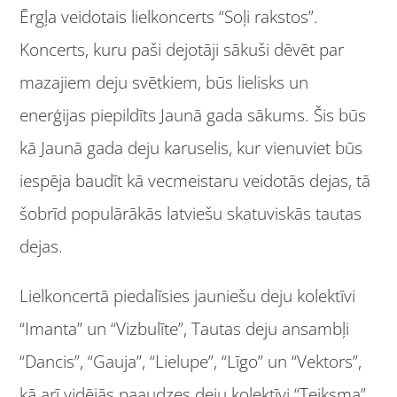
Ērgļa veidotais lielkoncerts “Soļi rakstos”.
Koncerts, kuru paši dejotāji sākuši dēvēt par
mazajiem deju svētkiem, būs lielisks un
enerģijas piepildīts Jaunā gada sākums. Šis būs
kā Jaunā gada deju karuselis, kur vienuviet būs
iespēja baudīt kā vecmeistaru veidotās dejas, tā
šobrīd populārākās latviešu skatuviskās tautas
dejas.
Lielkoncertā piedalīsies jauniešu deju kolektīvi
“Imanta” un “Vizbulīte”, Tautas deju ansambļi
“Dancis”, “Gauja”, “Lielupe”, “Līgo” un “Vektors”,
kā arī vidējās paaudzes deju kolektīvi “Teiksma”,