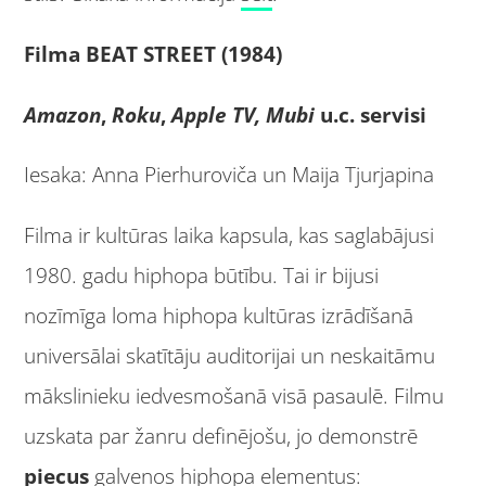
Filma BEAT STREET (1984)
Amazon
,
Roku
,
Apple TV, Mubi
u.c. servisi
Iesaka: Anna Pierhuroviča un Maija Tjurjapina
Filma ir kultūras laika kapsula, kas saglabājusi
1980. gadu hiphopa būtību. Tai ir bijusi
nozīmīga loma hiphopa kultūras izrādīšanā
universālai skatītāju auditorijai un neskaitāmu
mākslinieku iedvesmošanā visā pasaulē. Filmu
uzskata par žanru definējošu, jo demonstrē
piecus
galvenos hiphopa elementus: