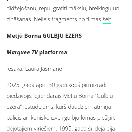
dīdžejošanu, repu, grafiti mākslu, breikingu un
zināšanas. Neliels fragments no filmas
šeit
.
Metjū Borna GULBJU EZERS
Marquee TV
platforma
Iesaka: Laura Jasmane
2025. gadā aprit 30 gadi kopš pirmizrādi
piedzīvojis leģendārais Metjū Borna “Gulbju
ezera” iestudējums, kurš daudziem atmiņā
palicis ar ikonisko izvēli gulbju lomas piešķirt
dejotājiem-vīriešiem. 1995. gadā šī ideja bija