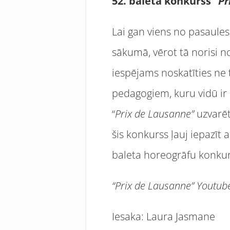
52. baleta konkurss “
Pr
Lai gan viens no pasaules
sākumā, vērot tā norisi not
iespējams noskatīties ne 
pedagogiem, kuru vidū ir 
“
Prix de Lausanne”
uzvarēt
šis konkurss ļauj iepazīt 
baleta horeogrāfu konkur
“Prix de Lausanne” Youtub
Iesaka: Laura Jasmane