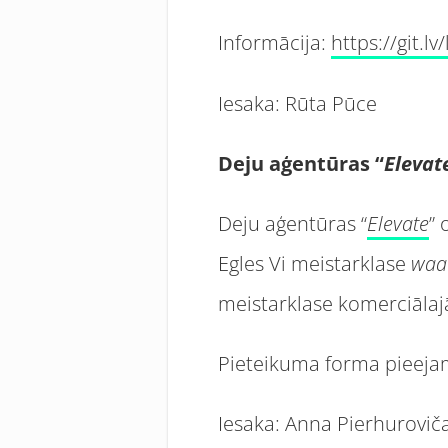
Informācija:
https://git.l
Iesaka: Rūta Pūce
Deju aģentūras “
Elevat
Deju aģentūras “
Elevate
” 
Egles Vi meistarklase
waa
meistarklase komerciālaj
Pieteikuma forma pieeja
Iesaka: Anna Pierhurovič