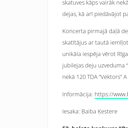
skatuves kāps vairāk nekā
dejas, kā arī piedāvājot 
Koncerta pirmajā daļā dej
skatītājus ar tautā iemīļ
unikāla iespēja vērot Rīg
jubilejas deju uzveduma “
nekā 120 TDA “Vektors” A 
Informācija:
https://www.
Iesaka: Baiba Ķestere