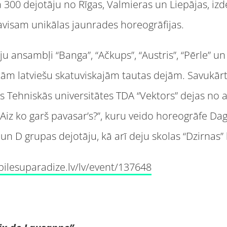
 300 dejotāju no Rīgas, Valmieras un Liepājas, izd
pavisam unikālas jaunrades horeogrāfijas.
u ansambļi “Banga”, “Ačkups”, “Austris”, “Pērle” un
otām latviešu skatuviskajām tautas dejām. Savukār
as Tehniskās universitātes TDA “Vektors” dejas n
Aiz ko garš pavasar’s?”, kuru veido horeogrāfe D
un D grupas dejotāju, kā arī deju skolas “Dzirnas”
bilesuparadize.lv/lv/event/137648