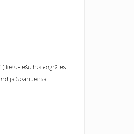
1) lietuviešu horeogrāfes
žordija Sparidensa