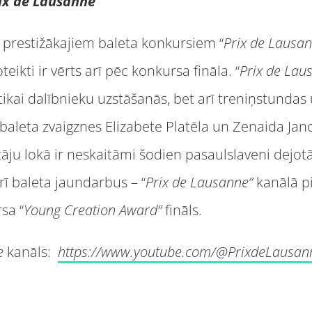
ix de Lausanne”
 prestižākajiem baleta konkursiem “
Prix de Lausan
eikti ir vērts arī pēc konkursa fināla. “
Prix de Lau
tikai dalībnieku uzstāšanās, bet arī treniņstunda
baleta zvaigznes Elizabete Platēla un Zenaida Ja
āju lokā ir neskaitāmi šodien pasaulslaveni dejot
arī baleta jaundarbus – “
Prix de Lausanne”
kanālā pi
sa “
Young Creation Award”
fināls.
e
kanāls:
https://www.youtube.com/@PrixdeLausan