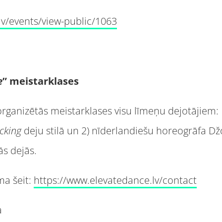
v/lv/events/view-public/1063
e
” meistarklases
organizētās meistarklases visu līmeņu dejotājiem: 
cking
deju stilā un 2) nīderlandiešu horeogrāfa D
ās dejās.
ma šeit:
https://www.elevatedance.lv/contact
a