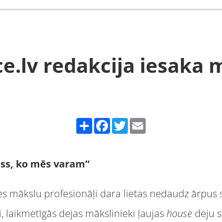
e.lv redakcija iesaka 
Share
Facebook
Twitter
Email
 viss, ko mēs varam”
es mākslu profesionāļi dara lietas nedaudz ārpus
i, laikmetīgās dejas mākslinieki ļaujas
house
deju s