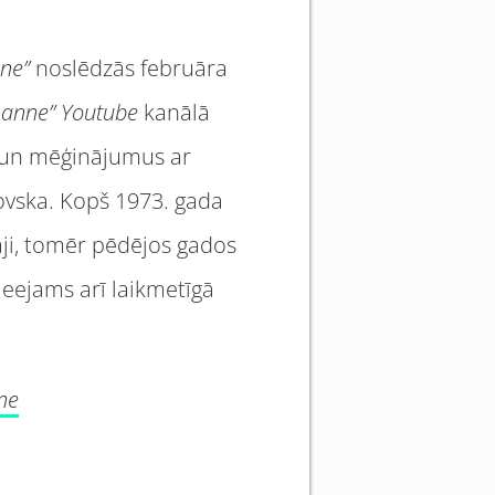
ne”
noslēdzās februāra
sanne” Youtube
kanālā
s un mēģinājumus ar
novska. Kopš 1973. gada
āji, tomēr pēdējos gados
eejams arī laikmetīgā
ne