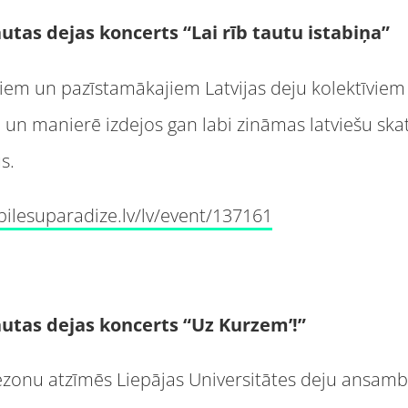
utas dejas koncerts “Lai rīb tautu istabiņa”
iem un pazīstamākajiem Latvijas deju kolektīviem
un manierē izdejos gan labi zināmas latviešu skat
s.
bilesuparadize.lv/lv/event/137161
autas dejas koncerts “Uz Kurzem’!”
ezonu atzīmēs Liepājas Universitātes deju ansamb