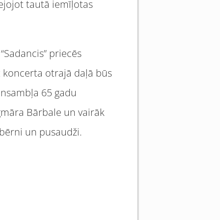
ejojot tautā iemīļotas
 “Sadancis” priecēs
t koncerta otrajā daļā būs
o ansambļa 65 gadu
agmāra Bārbale un vairāk
 bērni un pusaudži.