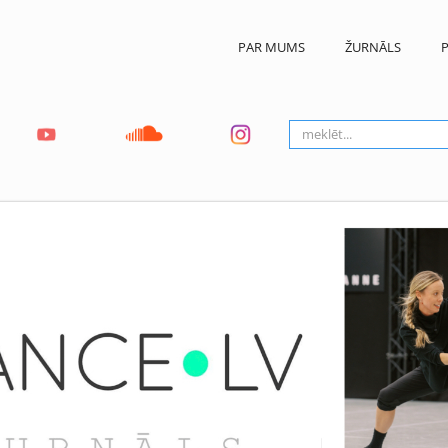
PAR MUMS
ŽURNĀLS
P