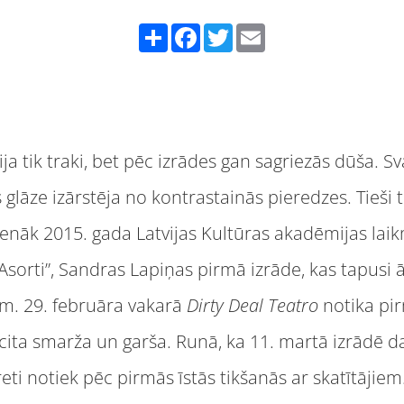
Share
Facebook
Twitter
Email
ja tik traki, bet pēc izrādes gan sagriezās dūša. S
glāze izārstēja no kontrastainās pieredzes. Tieši ti
ienāk 2015. gada Latvijas Kultūras akadēmijas lai
“Asorti”, Sandras Lapiņas pirmā izrāde, kas tapusi ā
m. 29. februāra vakarā
Dirty Deal Teatro
notika pir
cita smarža un garša. Runā, ka 11. martā izrādē da
reti notiek pēc pirmās īstās tikšanās ar skatītāji