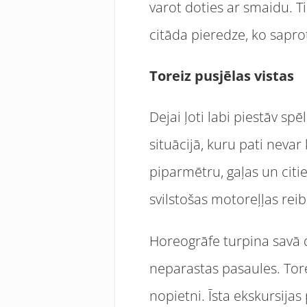
varot doties ar smaidu. Tie
citāda pieredze, ko saprot 
Toreiz pusjēlas vistas
Dejai ļoti labi piestāv sp
situācijā, kuru pati nevar
piparmētru, gaļas un cit
svilstošas motoreļļas re
Horeogrāfe turpina savā di
neparastas pasaules. Torei
nopietni. Īsta ekskursijas