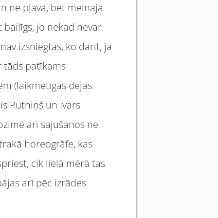
gan ne pļavā, bet melnajā
 bailīgs, jo nekad nevar
av izsniegtas, ko darīt, ja
 ir tāds patīkams
em (laikmetīgās dejas
is Putniņš un Ivars
 nozīmē arī sajušanos ne
 trakā horeogrāfe, kas
priest, cik lielā mērā tas
bājas arī pēc izrādes