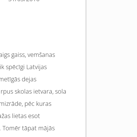
vaigs gaiss, vemšanas
k spēcīgi Latvijas
kmetīgās dejas
rpus skolas ietvara, sola
mizrāde, pēc kuras
žas lietas esot
em. Tomēr tāpat mājās