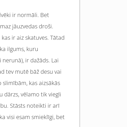
ilvēki ir normāli. Bet
vismaz jāuzvedas droši.
 kas ir aiz skatuves. Tātad
ika ilgums, kuru
i nerunā), ir dažāds. Lai
 kad tev mutē bāž desu vai
no slimībām, kas aizsākās
 dārzs, vēlamo tik viegli
u. Stāsts noteikti ir arī
 visi esam smieklīgi, bet