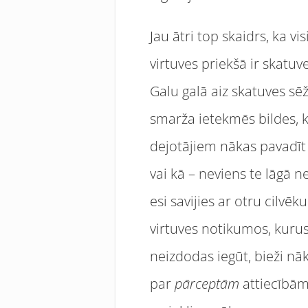
Jau ātri top skaidrs, ka vis
virtuves priekšā ir skatuve
Galu galā aiz skatuves sēž 
smarža ietekmēs bildes, k
dejotājiem nākas pavadīt p
vai kā – neviens te lāgā ne
esi savijies ar otru cilvē
virtuves notikumos, kurus 
neizdodas iegūt, bieži nāk
par
pārceptām
attiecībām