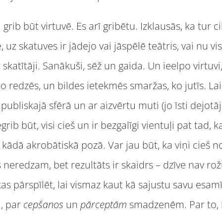
i grib būt virtuvē. Es arī gribētu. Izklausās, ka tur c
, uz skatuves ir jādejo vai jāspēlē teātris, vai nu 
skatītāji. Sanākuši, sēž un gaida. Un ieelpo virtuvi,
o redzēs, un bildes ietekmēs smaržas, ko jutīs. La
ubliskajā sfērā un ar aizvērtu muti (jo īsti dejotāj
grib būt, visi cieš un ir bezgalīgi vientuļi pat tad,
ku kādā akrobātiskā pozā. Var jau būt, ka viņi cieš 
neredzam, bet rezultāts ir skaidrs – dzīve nav rožu
as pārspīlēt, lai vismaz kaut kā sajustu savu esamīb
, par
cepšanos
un
pārceptām
smadzenēm. Par to, ka