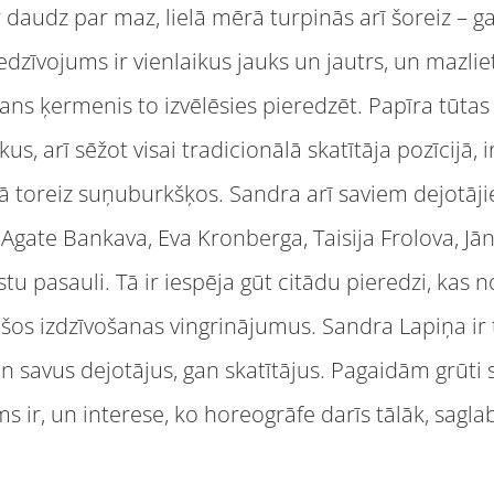
r daudz par maz, lielā mērā turpinās arī šoreiz – 
edzīvojums ir vienlaikus jauks un jautrs, un mazliet
ans ķermenis to izvēlēsies pieredzēt. Papīra tūtas n
ikus, arī sēžot visai tradicionālā skatītāja pozīcijā,
ā toreiz suņuburkšķos. Sandra arī saviem dejotāji
 Agate Bankava, Eva Kronberga, Taisija Frolova, Jān
astu pasauli. Tā ir iespēja gūt citādu pieredzi, kas
ošos izdzīvošanas vingrinājumus. Sandra Lapiņa ir
an savus dejotājus, gan skatītājus. Pagaidām grūti s
ms ir, un interese, ko horeogrāfe darīs tālāk, sagla