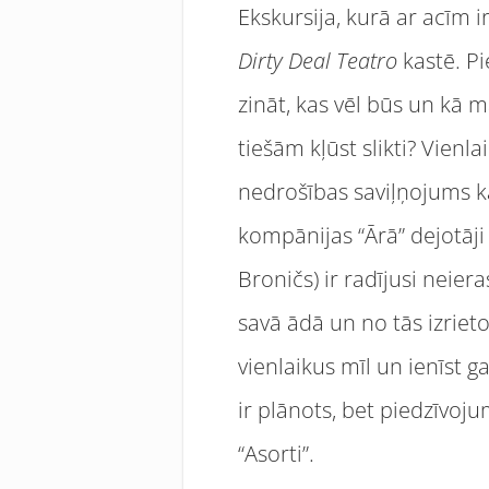
Ekskursija, kurā ar acīm i
Dirty Deal Teatro
kastē. Pi
zināt, kas vēl būs un kā m
tiešām kļūst slikti? Vienla
nedrošības saviļņojums k
kompānijas “Ārā” dejotāji
Broničs) ir radījusi neier
savā ādā un no tās izriet
vienlaikus mīl un ienīst g
ir plānots, bet piedzīvoju
“Asorti”.