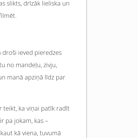
 slikts, drīzāk lieliska un
filmēt.
ņa droši ieved pieredzes
stu no mandeļu, zivju,
un manā apziņā līdz par
eikt, ka viņai patīk radīt
 ir pa jokam, kas –
c kaut kā viena, tuvumā