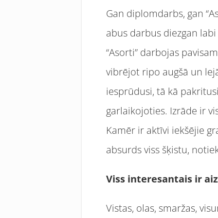
Gan diplomdarbs, gan “Aso
abus darbus diezgan labi 
“Asorti” darbojas pavisam
vibrējot ripo augšā un lej
iesprūdusi, tā kā pakritus
garlaikojoties. Izrāde ir v
Kamēr ir aktīvi iekšējie gr
absurds viss šķistu, notie
Viss interesantais ir ai
Vistas, olas, smaržas, visu