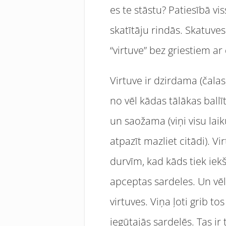
es te stāstu? Patiesībā vis
skatītāju rindās. Skatuves
“virtuve” bez griestiem a
Virtuve ir dzirdama (čalas
no vēl kādas tālākas ball
un saožama (viņi visu laik
atpazīt mazliet citādi). V
durvīm, kad kāds tiek iekš
apceptas sardeles. Un vē
virtuves. Viņa ļoti grib to
iegūtajās sardelēs. Tas ir 