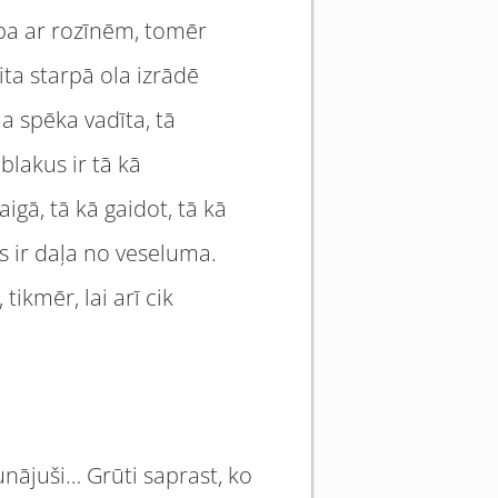
upa ar rozīnēm, tomēr
ta starpā ola izrādē
a spēka vadīta, tā
blakus ir tā kā
igā, tā kā gaidot, tā kā
iss ir daļa no veseluma.
tikmēr, lai arī cik
runājuši… Grūti saprast, ko