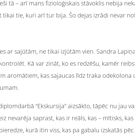
ši tā – arī mans fizioloģiskais stāvoklis nebija nekas
tikai tie, kuri arī tur bija. Šo dejas izrādi nevar no
ēles ar sajūtām, ne tikai izjūtām vien. Sandra Lapi
 kontrolēt. Kā var zināt, ko es redzēšu, kamēr reib
iem aromātiem, kas sajaucas līdz traka odekolona 
ibumam.
plomdarbā “Ekskursija” aizsākto, tāpēc nu jau var t
z nevarēja saprast, kas ir reāls, kas – mītisks, kas
 pieredze, kurā itin viss, kas pa gabalu izskatās pē