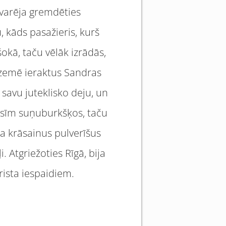
i varēja gremdēties
 kāds pasažieris, kurš
okā, taču vēlāk izrādās,
m zemē ieraktus Sandras
savu juteklisko deju, un
 ausīm suņuburkšķos, taču
a krāsainus pulverīšus
. Atgriežoties Rīgā, bija
rista iespaidiem.