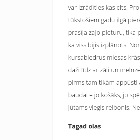
var izrādīties kas cits. P
tūkstošiem gadu ilgā pie
prasīja zaļo pieturu, tika
ka viss bijis izplānots. 
kursabiedrus miesas krāsa
daži līdz ar zāli un melnz
pirms tam tikām appūsti 
baudai – jo košāks, jo spē
jūtams viegls reibonis. N
Tagad olas