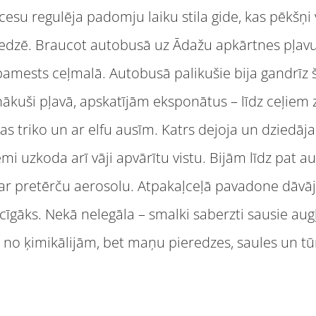
rocesu regulēja padomju laiku stila gide, kas pēkšņ
redzē. Braucot autobusā uz Ādažu apkārtnes pļavu,
 pamests ceļmalā. Autobusā palikušie bija gandrīz š
Nonākuši pļavā, apskatījām eksponātus – līdz ceļie
s triko un ar elfu ausīm. Katrs dejoja un dziedāja 
emi uzkoda arī vāji apvārītu vistu. Bijām līdz pat
ar pretērču aerosolu. Atpakaļceļā pavadone dāvāj
cīgāks. Nekā nelegāla – smalki saberzti sausie augļi
e no ķimikālijām, bet maņu pieredzes, saules un tū