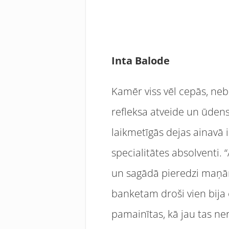
Inta Balode
Kamēr viss vēl cepās, nebi
refleksa atveide un ūdens 
laikmetīgās dejas ainavā 
specialitātes absolventi. 
un sagādā pieredzi maņā
banketam droši vien bija 
pamainītas, kā jau tas ne