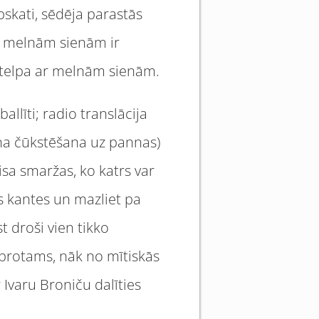
 apskati, sēdēja parastās
aiz melnām sienām ir
s telpa ar melnām sienām.
allīti; radio translācija
iena čūkstēšana uz pannas)
aisa smaržas, ko katrs var
ās kantes un mazliet pa
t droši vien tikko
 protams, nāk no mītiskās
r Ivaru Broniču dalīties