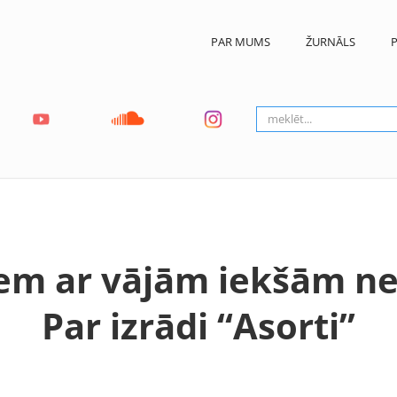
PAR MUMS
ŽURNĀLS
P
iem ar vājām iekšām ne
Par izrādi “Asorti”