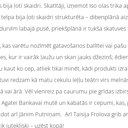
s bija ļoti skaidri. Skatītāji, izņemot īso olas trika
 telpa bija ļoti skaidri strukturēta – dibenplānā 
r durvīm labajā pusē, priekšplānā ir tukša skatuve
, kas varētu nozīmēt gatavošanos ballītei vai pašu b
ītes, kur ir vairāk ļaužu un skan jauks džeziņš; ēd
u kaut ko cep, atliek tikai minēt, kādi produkti izr
irtuvi redzam kā matu cekulu leļļu teātri virs meln
ā vai ārā. Vēl vienreiz pa caurumu pie grīdas izbirs
l Agatei Bankavai mutē un kabatās ir cepumi, kas,
s dot arī Jānim Putniņam. Arī Taisija Frolova grib a
tik jutekliski – uzēst kopā!