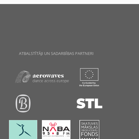
ATBALSTĪTĀJI UN SADARBĪBAS PARTNERI