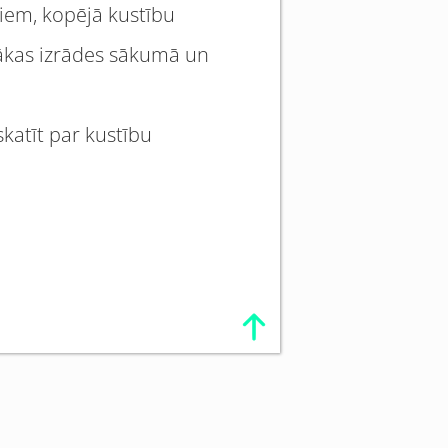
žiem, kopējā kustību
sākas izrādes sākumā un
skatīt par kustību