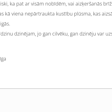
iski, ka pat ar visām nobīdēm, vai aizķeršanās brī
as kā viena nepārtraukta kustību plūsma, kas aiz
igās.
īdzinu dzinējam, jo gan cilvēku, gan dzinēju var uz
īga