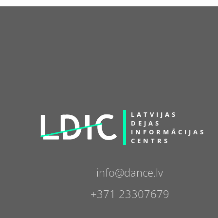
LATVIJAS
DEJAS
INFORMĀCIJAS
CENTRS
info@dance.lv
+371 23307679