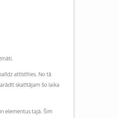
ināti.
līdz attīstīties. No tā
arādīt skatītājam šo laika
un elementus tajā. Šim