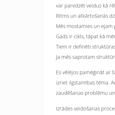
var paredzēt veidus kā r
Ritms un atkārtošanās dzī
Mēs mostamies un ejam g
Gads ir cikls, tāpat kā mē
Tiem ir definēti struktūra
Ja mēs saprotam struktūr
Es vēlējos pamēģināt ar šā
izriet ilgstamības tēma. 
zaudēšanas problēmu un 
Izrādes veidošanas proces