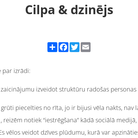
Cilpa & dzinējs
Share
Facebook
Twitter
Email
par izrādi:
r izaicinājumu izveidot struktūru radošas personas 
grūti piecelties no rīta, jo ir bijusi vēla nakts, nav 
, reizēm notiek “iestrēgšana” kādā sociālā medijā, 
. Es vēlos veidot dzīves plūdumu, kurā var apzināti