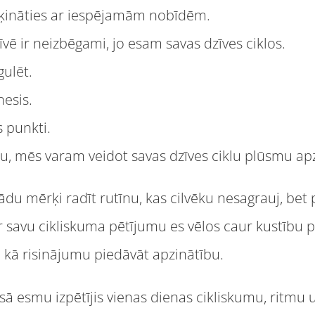
ēķināties ar iespējamām nobīdēm.
vē ir neizbēgami, jo esam savas dzīves ciklos.
ulēt.
nesis.
s punkti.
u, mēs varam veidot savas dzīves ciklu plūsmu apz
du mērķi radīt rutīnu, kas cilvēku nesagrauj, bet pa
Ar savu cikliskuma pētījumu es vēlos caur kustību p
kā risinājumu piedāvāt apzinātību.
ā esmu izpētījis vienas dienas cikliskumu, ritmu 