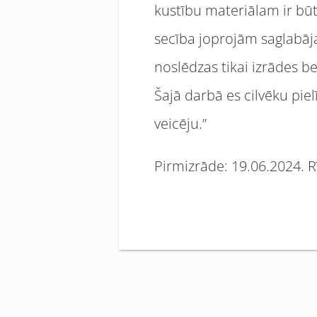
kustību materiālam ir būt
secība joprojām saglabāj
noslēdzas tikai izrādes be
Šajā darbā es cilvēku piel
veicēju.”
Pirmizrāde: 19.06.2024. R