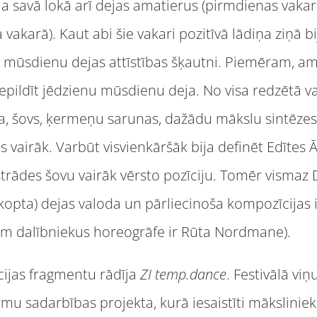
āja savā lokā arī dejas amatierus (pirmdienas vakar
 vakarā). Kaut abi šie vakari pozitīvā lādiņa ziņā bi
mūsdienu dejas attīstības šķautni. Piemēram, ama
iepildīt jēdzienu mūsdienu deja. No visa redzētā va
, šovs, ķermeņu sarunas, dažādu mākslu sintēze
s vairāk. Varbūt visvienkāršāk bija definēt Edītes
estrādes šovu vairāk vērsto pozīciju. Tomēr vismaz 
izkopta) dejas valoda un pārliecinoša kompozīcijas iz
m dalībniekus horeogrāfe ir Rūta Nordmane).
cijas fragmentu rādīja
ZI temp.dance
. Festivālā viņ
u sadarbības projekta, kurā iesaistīti mākslinieki 