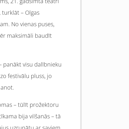
ams, 21. gadsimta teātrī
 turklāt – Olgas
mam. No vienas puses,
mēr maksimāli baudīt
– panākt visu dalībnieku
zo festivālu pluss, jo
manot.
domas – tūlīt prožektoru
īkama bija vilšanās – tā
tājus uzrunātu ar saviem