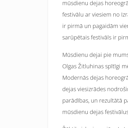
mūsdienu dejas horeogrāf
festivālu ar viesiem no Iz
ir pirmā un pagaidām vienī
sarūpētais festivāls ir p
Mūsdienu dejai pie mums n
Olgas Žitluhinas spītīgi m
Modernās dejas horeogrāf
dejas viesizrādes nodroši
parādības, un rezultātā p
mūsdienu dejas festivālus