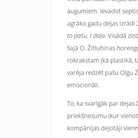
augumiem. Ievadot septiņ
agrāko gadu dejas izrādi
to pašu. I daļa
. Visādā ziņ
šajā O. Žitluhinas horeogr
rokrakstam (kā plastikā, t
varēja redzēt pašu Olgu Ž
emocionāli.
To, ka svarīgāk par dejas 
priekšnesumu (kur vienotā
kompānijas dejotāji vien