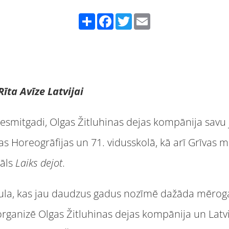
Share
Facebook
Twitter
Email
īta Avīze Latvijai
smitgadi, Olgas Žitluhinas dejas kompānija savu ju
as Horeogrāfijas un 71. vidusskolā, kā arī Grīvas
vāls
Laiks dejot
.
mula, kas jau daudzus gadus nozīmē dažāda mēr
rganizē Olgas Žitluhinas dejas kompānija un Latvi