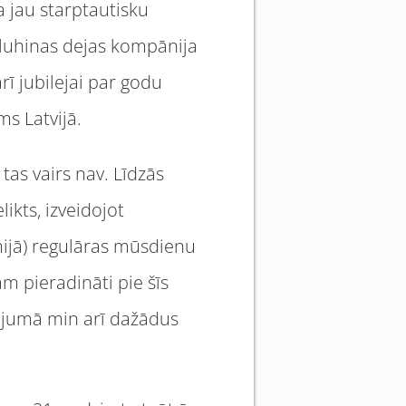
a jau starptautisku
itluhinas dejas kompānija
rī jubilejai par godu
ms Latvijā.
tas vairs nav. Līdzās
ikts, izveidojot
ijā) regulāras mūsdienu
m pieradināti pie šīs
āvājumā min arī dažādus