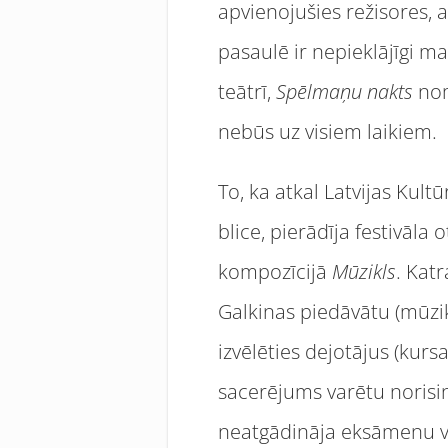
apvienojušies režisores, a
pasaulē ir nepieklājīgi m
teātrī,
Spēlmaņu nakts
nom
nebūs uz visiem laikiem.
To, ka atkal Latvijas Kul
blice, pierādīja festivāl
kompozīcijā
Mūzikls
. Kat
Galkinas piedāvātu (mūzik
izvēlēties dejotājus (kurs
sacerējums varētu norisi
neatgādināja eksāmenu va