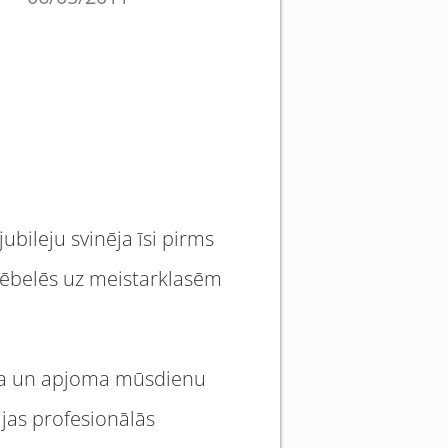
bileju svinēja īsi pirms
 mēbelēs uz meistarklasēm
oga un apjoma mūsdienu
jas profesionālās