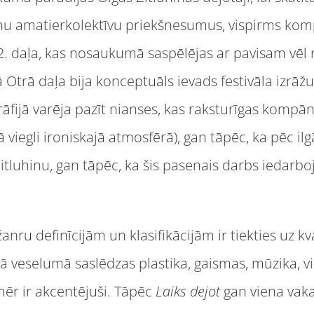
u amatierkolektīvu priekšnesumus, vispirms komp
 2. daļa, kas nosaukumā saspēlējas ar pavisam vēl
ā Otrā daļa bija konceptuāls ievads festivāla izrā
āfijā varēja pazīt nianses, kas raksturīgas kompāni
ā viegli ironiskajā atmosfērā), gan tāpēc, ka pēc il
itluhinu, gan tāpēc, ka šis pasenais darbs iedarbo
žanru definīcijām un klasifikācijām ir tiekties uz kv
 veselumā saslēdzas plastika, gaismas, mūzika, vizu
mēr ir akcentējuši. Tāpēc
Laiks dejot
gan viena vaka