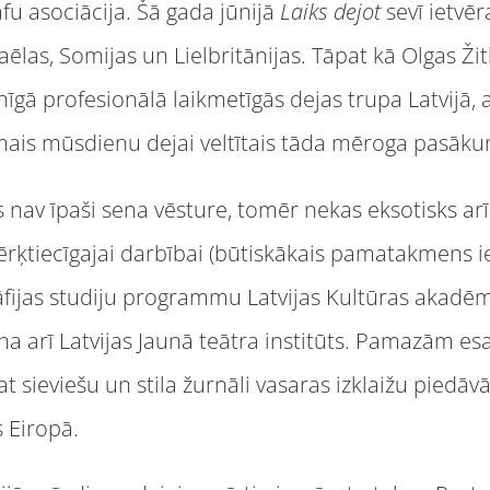
u asociācija. Šā gada jūnijā
Laiks dejot
sevī ietvēr
raēlas, Somijas un Lielbritānijas. Tāpat kā Olgas Ž
gā profesionālā laikmetīgās dejas trupa Latvijā, a
irmais mūsdienu dejai veltītais tāda mēroga pasāku
av īpaši sena vēsture, tomēr nekas eksotisks arī 
ērķtiecīgajai darbībai (būtiskākais pamatakmens iel
ijas studiju programmu Latvijas Kultūras akadēm
na arī Latvijas Jaunā teātra institūts. Pamazām esa
at sieviešu un stila žurnāli vasaras izklaižu pied
 Eiropā.