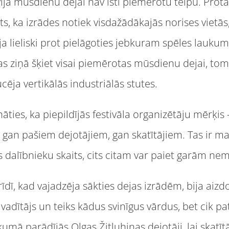
vijā mūsdienu dejai nav īsti piemērotu telpu. Prot
s, ka izrādes notiek visdažādākajās norises vietās,
a lieliski prot pielāgoties jebkuram spēles lauku
s ziņā šķiet visai piemērotas mūsdienu dejai, to
ēja vertikālās industriālās stutes.
ties, ka piepildījās festivāla organizētāju mērķis 
ir gan pašiem dejotājiem, gan skatītājiem. Tas ir ma
gs dalībnieku skaits, cits citam var paiet garām ne
rīdī, kad vajadzēja sākties dejas izrādēm, bija aiz
adītājs un teiks kādus svinīgus vārdus, bet cik pat
mā parādījās Olgas Žitluhinas dejotāji, lai skatī