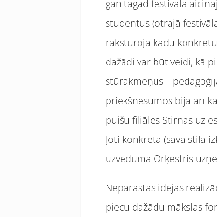
gan tagad festivālā aicin
studentus (otrajā festivāla
raksturoja kādu konkrētu 
dažādi var būt veidi, kā p
stūrakmeņus – pedagoģija
priekšnesumos bija arī ka
puišu filiāles Stirnas uz 
ļoti konkrēta (savā stilā 
uzveduma Orķestris uzņe
Neparastas idejas realizā
piecu dažādu mākslas form