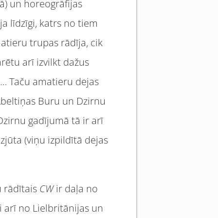
ā) un horeogrāfijas
ja līdzīgi, katrs no tiem
tieru trupas rādīja, cik
rētu arī izvilkt dažus
s… Taču amatieru dejas
 Ābeltiņas Buru un Dzirnu
Dzirnu gadījumā tā ir arī
jūta (viņu izpildītā dejas
u rādītais
CW
ir daļa no
arī no Lielbritānijas un