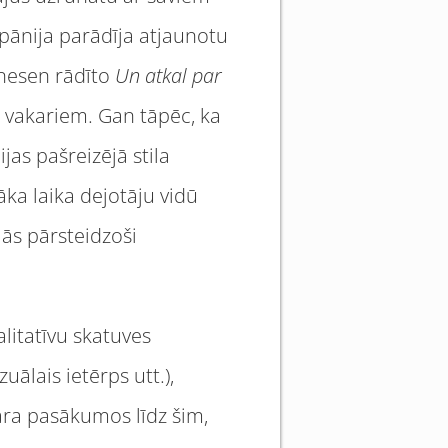
ānija parādīja atjaunotu
 nesen rādīto
Un atkal par
žu vakariem. Gan tāpēc, ka
jas pašreizējā stila
gāka laika dejotāju vidū
jās pārsteidzoši
alitatīvu skatuves
ālais ietērps utt.),
ra pasākumos līdz šim,