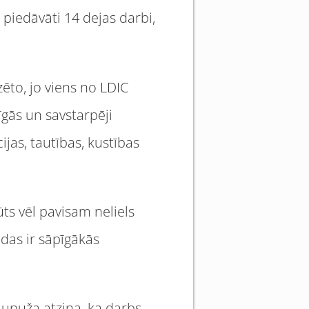
piedāvāti 14 dejas darbi,
ēto, jo viens no LDIC
īgās un savstarpēji
jas, tautības, kustības
ūts vēl pavisam neliels
ādas ir sāpīgākās
aupuža atzina, ka darbs