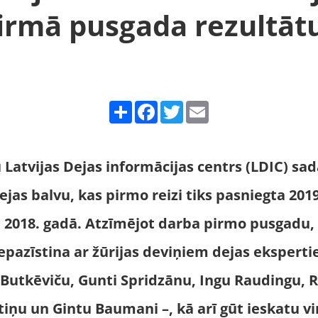
irmā pusgada rezultāt
Share
Facebook
Twitter
Email
 Latvijas Dejas informācijas centrs (LDIC) sa
ejas balvu, kas pirmo reizi tiks pasniegta 2019
 2018. gadā. Atzīmējot darba pirmo pusgadu,
iepazīstina ar žūrijas deviņiem dejas eksper
Butkēviču, Gunti Spridzānu, Ingu Raudingu, 
tiņu un Gintu Baumani –, kā arī gūt ieskatu v