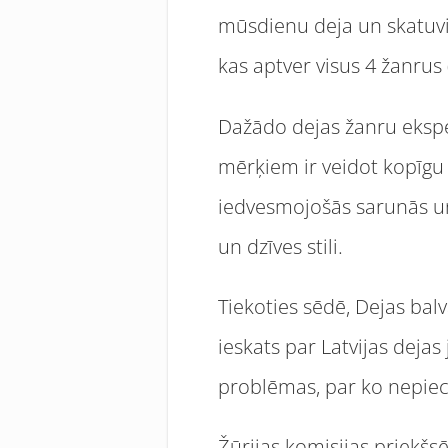
mūsdienu deja un skatuvi
kas aptver visus 4 žanrus
Dažādo dejas žanru eksper
mērķiem ir veidot kopīgu 
iedvesmojošās sarunās un 
un dzīves stili.
Tiekoties sēdē, Dejas balv
ieskats par Latvijas dejas
problēmas, par ko nepiec
Žūrijas komisijas priekšs