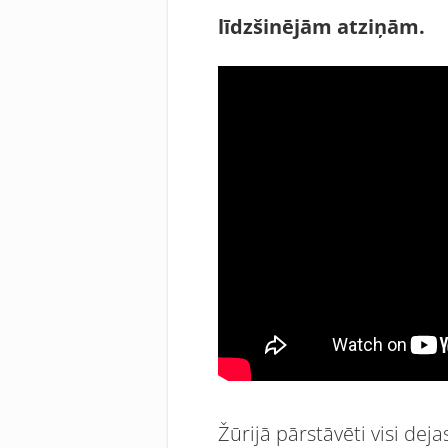
līdzšinējām atziņām.
Žūrijā pārstāvēti visi dej