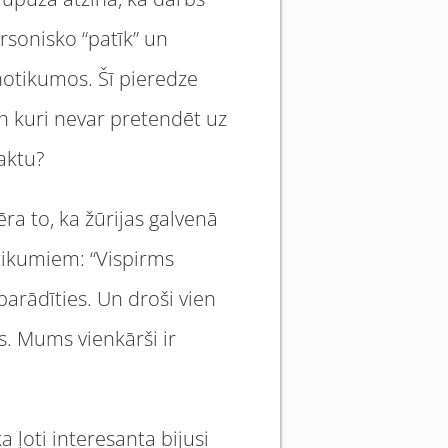
ersonisko “patīk” un
 notikumos. Šī pieredze
un kuri nevar pretendēt uz
aktu?
a to, ka žūrijas galvenā
otikumiem: “Vispirms
rādīties. Un droši vien
os. Mums vienkārši ir
 ļoti interesanta bijusi