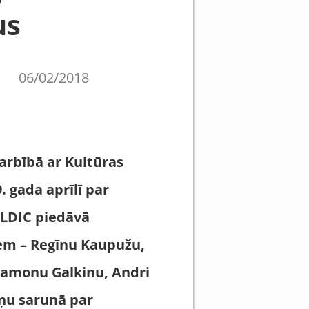
us
06/02/2018
darbībā ar Kultūras
. gada aprīlī par
 LDIC piedāvā
tiem – Regīnu Kaupužu,
Ramonu Galkinu, Andri
iņu sarunā par