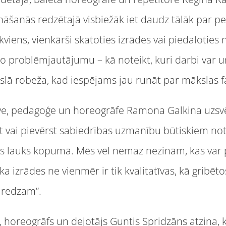
iļināšanās redzētajā visbiežāk iet daudz tālāk par p
ikviens, vienkārši skatoties izrādes vai piedaloties
mo problēmjautājumu – kā noteikt, kuri darbi var 
auslā robeža, kad iespējams jau runāt par mākslas f
ve, pedagoģe un horeogrāfe Ramona Galkina uzsvēr
izēt vai pievērst sabiedrības uzmanību būtiskiem n
 lauks kopumā. Mēs vēl nemaz nezinām, kas var pa
a izrādes ne vienmēr ir tik kvalitatīvas, kā gribēt
o redzam”.
 horeogrāfs un dejotājs Guntis Spridzāns atzina, ka