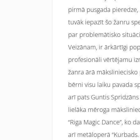
pirmā pusgada pieredze, s
tuvāk iepazīt šo žanru spe
par problemātisko situāc
Veizānam, ir ārkārtīgi popu
profesionāli vērtējamu iz
žanra ārā māksliniecisko
bērni visu laiku pavada s
arī pats Guntis Spridzāns
lielāka mēroga māksliniec
“Riga Magic Dance”, ko da
arī metāloperā “Kurbads.