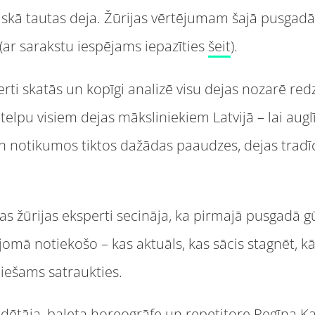
skā tautas deja. Žūrijas vērtējumam šajā pusgadā 
 (ar sarakstu iespējams iepazīties
šeit
).
ti skatās un kopīgi analizē visu dejas nozarē redz
telpu visiem dejas māksliniekiem Latvijā – lai augl
notikumos tiktos dažādas paaudzes, dejas tradīci
as žūrijas eksperti secināja, ka pirmajā pusgadā g
 jomā notiekošo – kas aktuāls, kas sācis stagnēt, k
iešams satraukties.
ēdētāja, baleta horeogrāfe un repetitore Regīna K