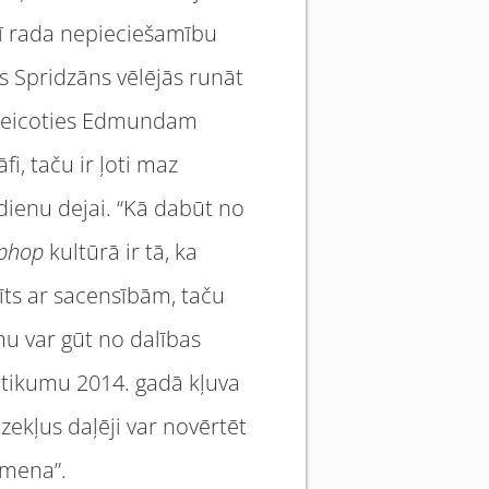
arī rada nepieciešamību
is Spridzāns vēlējās runāt
pateicoties Edmundam
fi, taču ir ļoti maz
sdienu dejai. “Kā dabūt no
phop
kultūrā ir tā, ka
ts ar sacensībām, taču
mu var gūt no dalības
notikumu 2014. gadā kļuva
zekļus daļēji var novērtēt
rmena”.