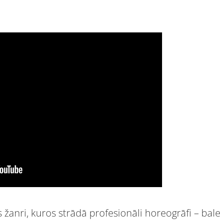
as žanri, kuros strādā profesionāli horeogrāfi – bale