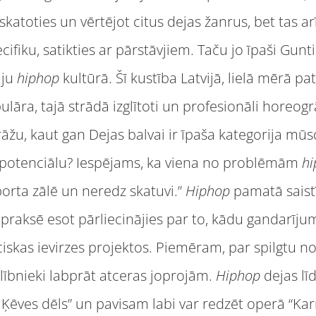
katoties un vērtējot citus dejas žanrus, bet tas 
cifiku, satikties ar pārstāvjiem. Taču jo īpaši Gunt
iju
hiphop
kultūrā. Šī kustība Latvijā, lielā mērā 
lāra, tajā strādā izglītoti un profesionāli horeogrā
rāžu, kaut gan Dejas balvai ir īpaša kategorija mū
 potenciālu? Iespējams, ka viena no problēmām
hi
porta zālē un neredz skatuvi.”
Hiphop
pamatā saistī
 praksē esot pārliecinājies par to, kādu gandarīju
iskas ievirzes projektos. Piemēram, par spilgtu 
lībnieki labprāt atceras joprojām.
Hiphop
dejas līd
 Ķēves dēls” un pavisam labi var redzēt operā “Ka