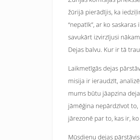
žūrijā pierādījis, ka iedz
“nepatīk”, ar ko saskaras 
savukārt izvirzījusi nāka
Dejas balvu. Kur ir tā tr
Laikmetīgās dejas pārstā
misija ir ieraudzīt, anal
mums būtu jāapzina dejas
jāmēģina nepārdzīvot to, k
jārezonē par to, kas ir, k
Mūsdienu dejas pārstāvis,