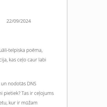
22/09/2024
zuāli-telpiska poēma,
ija, kas ceļo caur labi
ņu un nodotās DNS
 pietiek? Tas ir ceļojums
ietu, kur ir mūžam