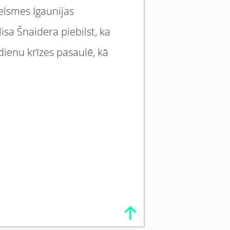
celsmes Igaunijas
sa Šnaidera piebilst, ka
ienu krīzes pasaulē, kā