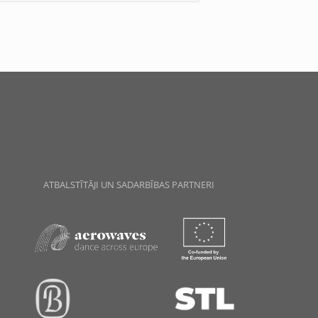
ATBALSTĪTĀJI UN SADARBĪBAS PARTNERI