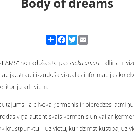
Body of dreams
Share
Facebook
Twitter
Email
REAMS” no radošās telpas
elektron.art
Tallinā ir vi
cija, strauji izzūdoša vizuālās informācijas kolekc
ritoriju arhīviem.
jautājums: ja cilvēka ķermenis ir pieredzes, atmi
odas viņa autentiskais ķermenis un vai ar ķermeni
k krustpunktu – uz vietu, kur dzimst kustība, uz v