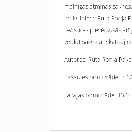
mainīgās atmiņas saknes,”
māksliniece Rūta Ronja Pa
režisores pievērsušās ar
veidot saikni ar skatītāji
Autores: Rūta Ronja Paka
Pasaules pirmizrāde: 7.12
Latvijas pirmizrāde: 13.04