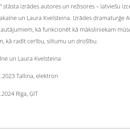
 stāsta izrādes autores un režisores – latviešu iz
kalne un Laura Kvelsteina. Izrādes dramaturģe Ali
ī jautājumiem, kā funkcionēt kā māksliniekam mūsd
em, kā radīt cerību, siltumu un drošību.
lne un Laura Kvelsteina
.2023 Tallina, elektron
.2024 Rīga, ĢIT