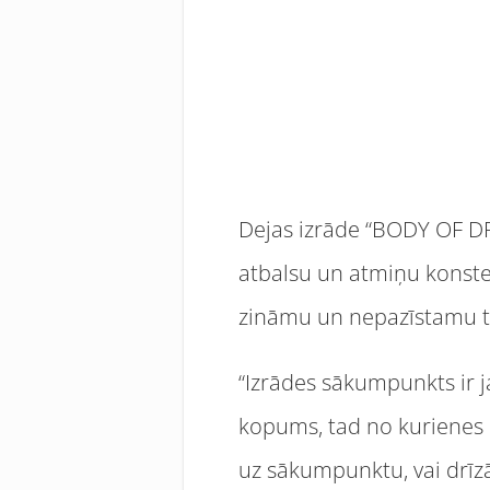
Dejas izrāde “BODY OF D
atbalsu un atmiņu konstelā
zināmu un nepazīstamu te
“Izrādes sākumpunkts ir 
kopums, tad no kurienes r
uz sākumpunktu, vai drīzā