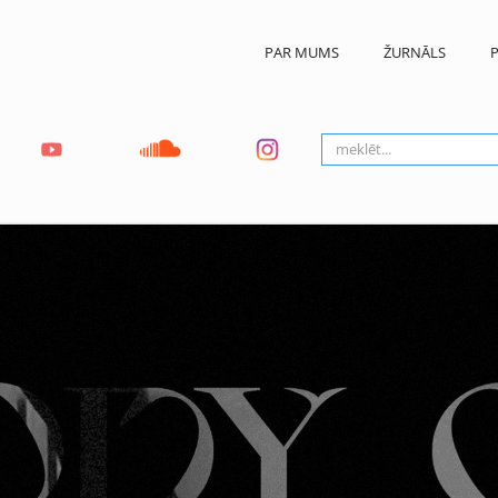
PAR MUMS
ŽURNĀLS
P