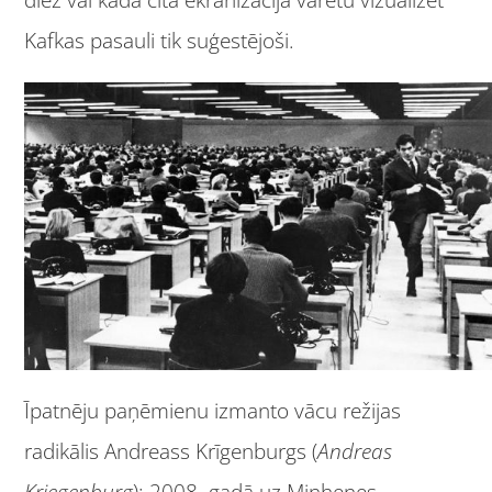
Kafkas pasauli tik suģestējoši.
Īpatnēju paņēmienu izmanto vācu režijas
radikālis Andreass Krīgenburgs (
Andreas
Kriegenburg
): 2008. gadā uz Minhenes