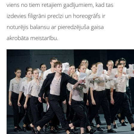
viens no tiem retajiem gadījumiem, kad tas
izdevies filigrāni precīzi un horeogrāfs ir
noturējis balansu ar pieredzējuša gaisa
akrobāta meistarību.