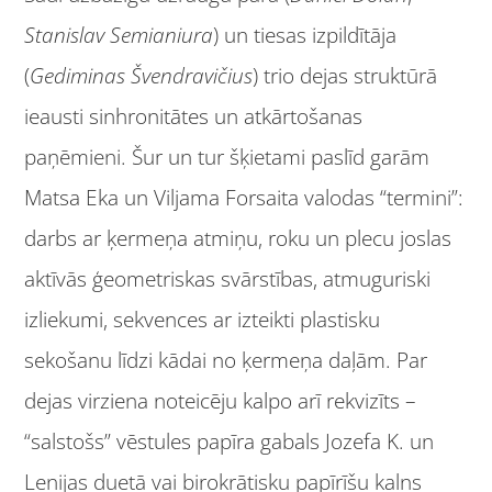
Stanislav Semianiura
) un tiesas izpildītāja
(
Gediminas Švendravičius
) trio dejas struktūrā
ieausti sinhronitātes un atkārtošanas
paņēmieni. Šur un tur šķietami paslīd garām
Matsa Eka un Viljama Forsaita valodas “termini”:
darbs ar ķermeņa atmiņu, roku un plecu joslas
aktīvās ģeometriskas svārstības, atmuguriski
izliekumi, sekvences ar izteikti plastisku
sekošanu līdzi kādai no ķermeņa daļām. Par
dejas virziena noteicēju kalpo arī rekvizīts –
“salstošs” vēstules papīra gabals Jozefa K. un
Lenijas duetā vai birokrātisku papīrīšu kalns