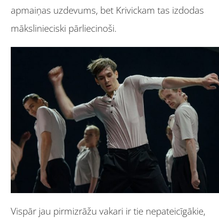
apmaiņas uzdevums, bet Krivickam tas izdodas
mākslinieciski pārliecinoši.
Vispār jau pirmizrāžu vakari ir tie nepateicīgākie,