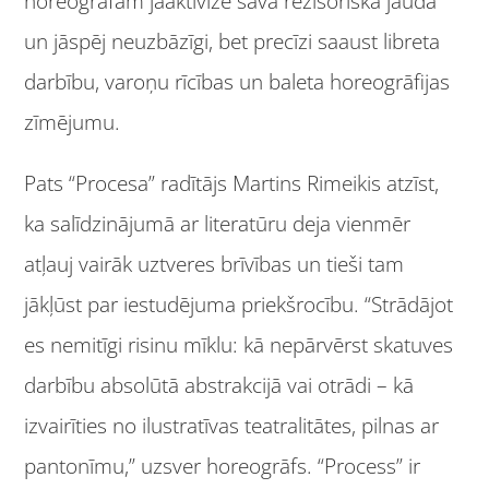
horeogrāfam jāaktivizē sava režisoriskā jauda
un jāspēj neuzbāzīgi, bet precīzi saaust libreta
darbību, varoņu rīcības un baleta horeogrāfijas
zīmējumu.
Pats “Procesa” radītājs Martins Rimeikis atzīst,
ka salīdzinājumā ar literatūru deja vienmēr
atļauj vairāk uztveres brīvības un tieši tam
jākļūst par iestudējuma priekšrocību. “Strādājot
es nemitīgi risinu mīklu: kā nepārvērst skatuves
darbību absolūtā abstrakcijā vai otrādi – kā
izvairīties no ilustratīvas teatralitātes, pilnas ar
pantonīmu,” uzsver horeogrāfs. “Process” ir