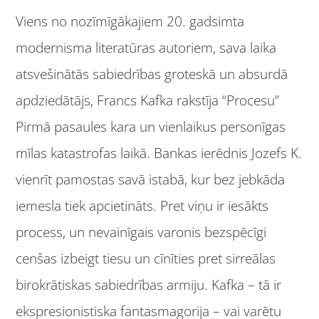
Viens no nozīmīgākajiem 20. gadsimta
modernisma literatūras autoriem, sava laika
atsvešinātās sabiedrības groteskā un absurdā
apdziedātājs, Francs Kafka rakstīja “Procesu”
Pirmā pasaules kara un vienlaikus personīgas
mīlas katastrofas laikā. Bankas ierēdnis Jozefs K.
vienrīt pamostas savā istabā, kur bez jebkāda
iemesla tiek apcietināts. Pret viņu ir iesākts
process, un nevainīgais varonis bezspēcīgi
cenšas izbeigt tiesu un cīnīties pret sirreālas
birokrātiskas sabiedrības armiju. Kafka – tā ir
ekspresionistiska fantasmagorija – vai varētu