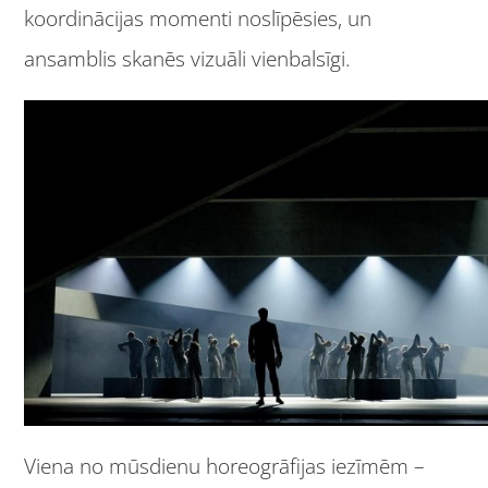
koordinācijas momenti noslīpēsies, un
ansamblis skanēs vizuāli vienbalsīgi.
Viena no mūsdienu horeogrāfijas iezīmēm –