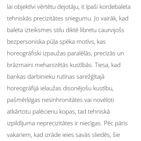
lai objektīvi vērtētu dejotāju, it īpaši kordebaleta
tehniskās precizitātes sniegumu. Jo vairāk, kad
baleta izteiksmes stilu diktē libretu caurvijošs
bezpersoniska pūļa spēka motīvs, kas
horeogrāfiski izpaužas paralēlās, precīzās un
brāzmaini mehanizētās kustībās. Tiesa, kad
bankas darbinieku rutīnas sarežģītajā
horeogrāfijā ielaužas disonējošu kustību,
pašmērķīgas nesinhronitātes vai novēloti
atkārtotu palēcienu kopas, tad tehniskā
izpildījuma neprecizitātes ir niecīgas. Pēc pāris
vakariem, kad izrāde ieies savās sliedēs, šie