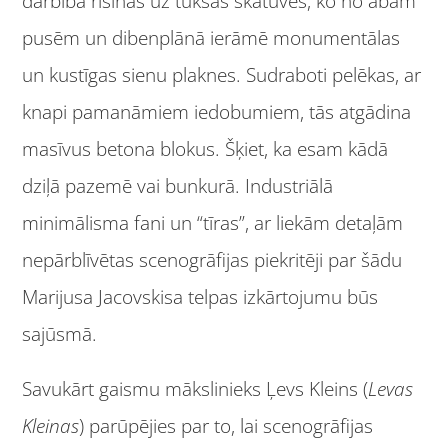
darbība risinās uz tukšas skatuves, ko no abām
pusēm un dibenplānā ierāmē monumentālas
un kustīgas sienu plaknes. Sudraboti pelēkas, ar
knapi pamanāmiem iedobumiem, tās atgādina
masīvus betona blokus. Šķiet, ka esam kādā
dziļā pazemē vai bunkurā. Industriālā
minimālisma fani un “tīras”, ar liekām detaļām
nepārblīvētas scenogrāfijas piekritēji par šādu
Marijusa Jacovskisa telpas izkārtojumu būs
sajūsmā.
Savukārt gaismu mākslinieks Ļevs Kleins (
Levas
Kleinas
) parūpējies par to, lai scenogrāfijas