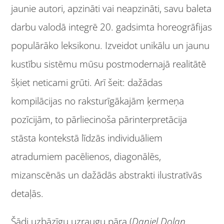
jaunie autori, apzināti vai neapzināti, savu baleta
darbu valodā integrē 20. gadsimta horeogrāfijas
populārāko leksikonu. Izveidot unikālu un jaunu
kustību sistēmu mūsu postmodernajā realitātē
šķiet neticami grūti. Arī šeit: dažādas
kompilācijas no raksturīgākajām ķermeņa
pozīcijām, to pārliecinoša pārinterpretācija
stāsta kontekstā līdzās individuāliem
atradumiem pacēlienos, diagonālēs,
mizanscēnās un dažādās abstrakti ilustratīvās
detaļās.
Šādi uzbāzīgu uzraugu pāra (
Daniel Dolan
,