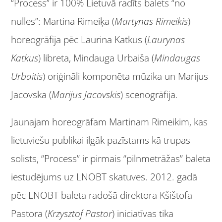
“Process” ir 100% Lietuvā radīts balets “no
nulles”: Martina Rimeiķa (
Martynas Rimeikis
)
horeogrāfija pēc Laurina Katkus (
Laurynas
Katkus
) libreta, Mindauga Urbaiša (
Mindaugas
Urbaitis
) oriģināli komponēta mūzika un Marijus
Jacovska (
Marijus Jacovskis
) scenogrāfija.
Jaunajam horeogrāfam Martinam Rimeikim, kas
lietuviešu publikai ilgāk pazīstams kā trupas
solists, “Process” ir pirmais “pilnmetrāžas” baleta
iestudējums uz LNOBT skatuves. 2012. gadā
pēc LNOBT baleta radošā direktora Kšištofa
Pastora (
Krzysztof Pastor
) iniciatīvas tika