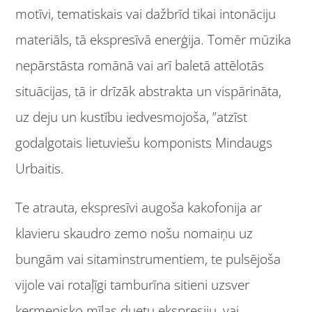
motīvi, tematiskais vai dažbrīd tikai intonāciju
materiāls, tā ekspresīvā enerģija. Tomēr mūzika
nepārstāsta romānā vai arī baletā attēlotās
situācijas, tā ir drīzāk abstrakta un vispārināta,
uz deju un kustību iedvesmojoša, ”atzīst
godalgotais lietuviešu komponists Mindaugs
Urbaitis.
Te atrauta, ekspresīvi augoša kakofonija ar
klavieru skaudro zemo nošu nomaiņu uz
bungām vai sitaminstrumentiem, te pulsējoša
vijole vai rotaļīgi tamburīna sitieni uzsver
ķermenisko mīlas duetu ekspresiju, vai