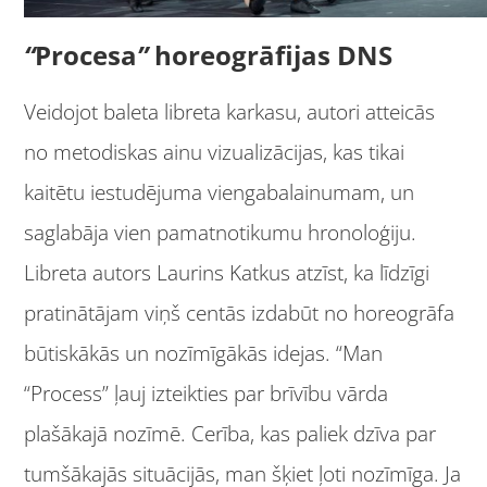
“
Procesa
”
horeogrāfijas DNS
Veidojot baleta libreta karkasu, autori atteicās
no metodiskas ainu vizualizācijas, kas tikai
kaitētu iestudējuma viengabalainumam, un
saglabāja vien pamatnotikumu hronoloģiju.
Libreta autors Laurins Katkus atzīst, ka līdzīgi
pratinātājam viņš centās izdabūt no horeogrāfa
būtiskākās un nozīmīgākās idejas. “Man
“Process” ļauj izteikties par brīvību vārda
plašākajā nozīmē. Cerība, kas paliek dzīva par
tumšākajās situācijās, man šķiet ļoti nozīmīga. Ja