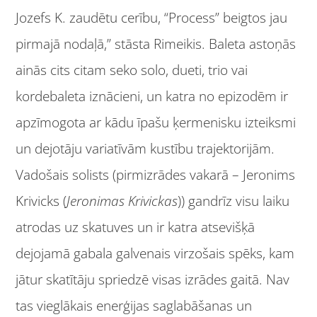
Jozefs K. zaudētu cerību, “Process” beigtos jau
pirmajā nodaļā,” stāsta Rimeikis. Baleta astoņās
ainās cits citam seko solo, dueti, trio vai
kordebaleta iznācieni, un katra no epizodēm ir
apzīmogota ar kādu īpašu ķermenisku izteiksmi
un dejotāju variatīvām kustību trajektorijām.
Vadošais solists (pirmizrādes vakarā – Jeronims
Krivicks (
Jeronimas Krivickas
)) gandrīz visu laiku
atrodas uz skatuves un ir katra atsevišķā
dejojamā gabala galvenais virzošais spēks, kam
jātur skatītāju spriedzē visas izrādes gaitā. Nav
tas vieglākais enerģijas saglabāšanas un