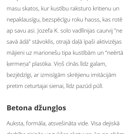
masu skatos, kur kustību raksturo kritienu un
nepaklausīgu, bezspēcīgu roku haoss, kas rotē
ap savu asi. Jozefa K. solo vadlīnijas caurvij “ne
savā ādā” stāvoklis, otrajā daļā īpaši aktivizējas
mājieni uz marionešu tipa kustībām un “neērtā
ķermeņa” plastika. Viņš cīnās līdz galam,
bezjēdzīgi, ar izmisīgām skrējienu imitācijām
pretim ceturtajai sienai, līdz pazūd pūlī.
Betona džungļos
Auksta, formāla, atsvešināta vide. Visa dejiskā