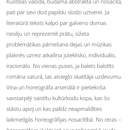
Kustības valoda, būdama abstrakta un nosacīta,
pati par sevi dod papildu slodzi uztverei. Ja
literatūrā teksts kalpo par galveno domas
nesēju un reprezentē prātu, sižeta
problemātikas pārnešana dejas un mūzikas
plaknēs uzreiz atkailina juteklisko, individuālo,
iracionālo. No vienas puses, ja balets balstīts
romāna saturā, tas atvieglo skatītāja uzdevumu.
Viņa un horeogrāfa arsenālā ir pietiekoša
savstarpēji saistītu kultūrkodu kopa, kas šo
stāstu apvij un kas palīdz neapmaldīties
laikmetīgās horeogrāfijas nosacītībā. No otras –