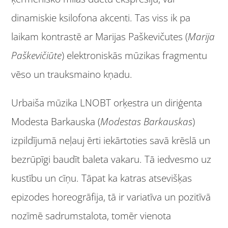
dinamiskie ksilofona akcenti. Tas viss ik pa
laikam kontrastē ar Marijas Paškevičutes (
Marija
Paškevičiūte
) elektroniskās mūzikas fragmentu
vēso un trauksmaino kņadu.
Urbaiša mūzika LNOBT orķestra un diriģenta
Modesta Barkauska (
Modestas Barkauskas
)
izpildījumā neļauj ērti iekārtoties savā krēslā un
bezrūpīgi baudīt baleta vakaru. Tā iedvesmo uz
kustību un cīņu. Tāpat ka katras atsevišķas
epizodes horeogrāfija, tā ir variatīva un pozitīvā
nozīmē sadrumstalota, tomēr vienota