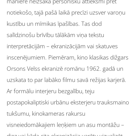
manierē neizsaka personisku attieksmi pret
notiekošo, tajā pašā laikā precīzi uzsver varoņu
kustību un mīmikas īpašības. Tas dod
salīdzinošu brīvību tālākām viņa tekstu
interpretācijām – ekranizācijām vai skatuves
inscenējumiem. Piemēram, kino klasikas dižgars
Orsons Velss ekranizē romānu 1962. gadā un
uzskata to par labāko filmu savā režijas karjerā.
Ar formālu interjeru bezgalību, teju
postapokaliptiski urbānu eksterjeru trauksmaino
tukšumu, kinokameras rakursu
visneiedomākajiem leņķiem un asu montāžu –
diez vai kāda cita ekranizācija varētu vizualizēt