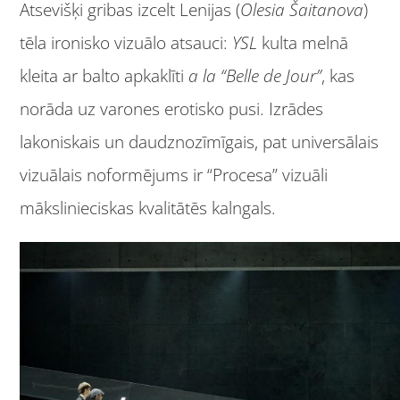
Atsevišķi gribas izcelt Lenijas (
Olesia Šaitanova
)
tēla ironisko vizuālo atsauci:
YSL
kulta melnā
kleita ar balto apkaklīti
a la
“Belle de Jour”
, kas
norāda uz varones erotisko pusi. Izrādes
lakoniskais un daudznozīmīgais, pat universālais
vizuālais noformējums ir “Procesa” vizuāli
mākslinieciskas kvalitātēs kalngals.