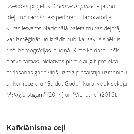
izveidots projekts “
Creative Impulse
” – jaunu
ideju un radošo eksperimentu laboratorija,
kuras ietvaros Nacionālā baleta trupas dejotāji
var izmēģināt un izrādīt publikai savus spēkus
tieši horeogrāfijas lauciņā. Rimeiķa darbi ir šīs
apsveicamās iniciatīvas pirmie augļi: projekta
atklāšanas gadā viņš uzreiz piesaistīja uzmanību
ar kompozīciju “Gaidot Godo”, kurai vēlāk sekoja
“
Adagio
stīgām” (2014) un “Vienatnē” (2016)
.
Kafkiānisma ceļi