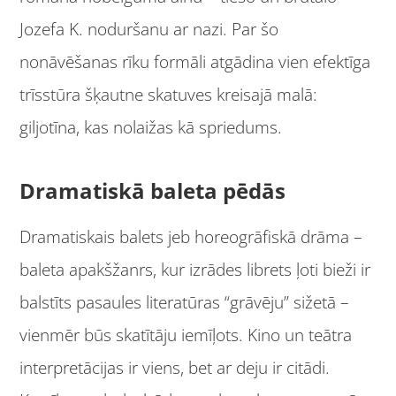
Jozefa K. noduršanu ar nazi. Par šo
nonāvēšanas rīku formāli atgādina vien efektīga
trīsstūra šķautne skatuves kreisajā malā:
giljotīna, kas nolaižas kā spriedums.
Dramatiskā baleta pēdās
Dramatiskais balets jeb horeogrāfiskā drāma –
baleta apakšžanrs, kur izrādes librets ļoti bieži ir
balstīts pasaules literatūras “grāvēju” sižetā –
vienmēr būs skatītāju iemīļots. Kino un teātra
interpretācijas ir viens, bet ar deju ir citādi.