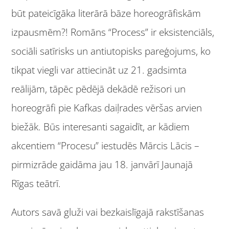
būt pateicīgāka literārā bāze horeogrāfiskām
izpausmēm?! Romāns “Process” ir eksistenciāls,
sociāli satīrisks un antiutopisks pareģojums, ko
tikpat viegli var attiecināt uz 21. gadsimta
reālijām, tāpēc pēdējā dekādē režisori un
horeogrāfi pie Kafkas daiļrades vēršas arvien
biežāk. Būs interesanti sagaidīt, ar kādiem
akcentiem “Procesu” iestudēs Mārcis Lācis –
pirmizrāde gaidāma jau 18. janvārī Jaunajā
Rīgas teātrī.
Autors savā gluži vai bezkaislīgajā rakstīšanas