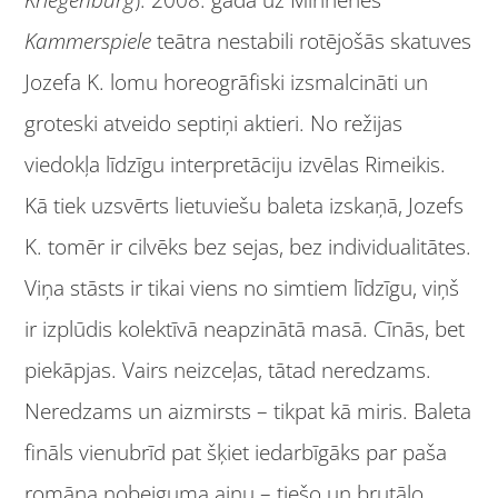
Kammerspiele
teātra nestabili rotējošās skatuves
Jozefa K. lomu horeogrāfiski izsmalcināti un
groteski atveido septiņi aktieri. No režijas
viedokļa līdzīgu interpretāciju izvēlas Rimeikis.
Kā tiek uzsvērts lietuviešu baleta izskaņā, Jozefs
K. tomēr ir cilvēks bez sejas, bez individualitātes.
Viņa stāsts ir tikai viens no simtiem līdzīgu, viņš
ir izplūdis kolektīvā neapzinātā masā. Cīnās, bet
piekāpjas. Vairs neizceļas, tātad neredzams.
Neredzams un aizmirsts – tikpat kā miris. Baleta
fināls vienubrīd pat šķiet iedarbīgāks par paša
romāna nobeiguma ainu – tiešo un brutālo