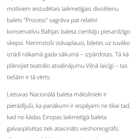
motīviem iestudētais laikmetīgais divcēlienu
balets “Process” sagrāva pat relatīvi
konservatīvu Baltijas baleta cienītāju piesardzīgo
skepsi. Nerimstoši stāvaplausi, biļetes uz tuvāko
izrādi nākamā gada sākumā – izpārdotas. Tā kā
plānojiet teatrālo atvaļinājumu Viļņā laicīgi – tas
tiešām ir tā vērts.
Lietuvas Nacionālā baleta mākslinieki ir
pierādījuši, ka panākumi ir iespējami ne tikai tad,
kad no kādas Eiropas laikmetīgā baleta
galvaspilsētas tiek ataicināts vieshoreogrāfs.