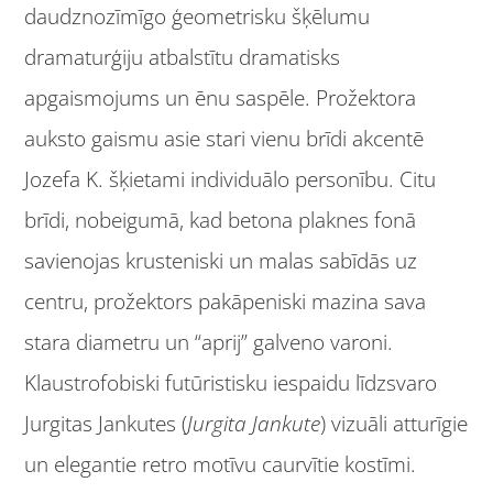
daudznozīmīgo ģeometrisku šķēlumu
dramaturģiju atbalstītu dramatisks
apgaismojums un ēnu saspēle. Prožektora
auksto gaismu asie stari vienu brīdi akcentē
Jozefa K. šķietami individuālo personību. Citu
brīdi, nobeigumā, kad betona plaknes fonā
savienojas krusteniski un malas sabīdās uz
centru, prožektors pakāpeniski mazina sava
stara diametru un “aprij” galveno varoni.
Klaustrofobiski futūristisku iespaidu līdzsvaro
Jurgitas Jankutes (
Jurgita Jankute
) vizuāli atturīgie
un elegantie retro motīvu caurvītie kostīmi.