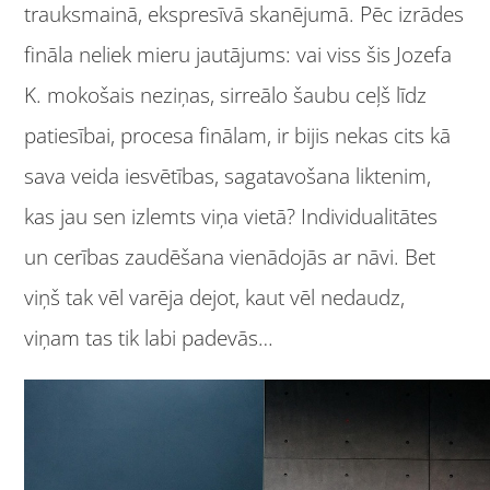
trauksmainā, ekspresīvā skanējumā. Pēc izrādes
fināla neliek mieru jautājums: vai viss šis Jozefa
K. mokošais neziņas, sirreālo šaubu ceļš līdz
patiesībai, procesa finālam, ir bijis nekas cits kā
sava veida iesvētības, sagatavošana liktenim,
kas jau sen izlemts viņa vietā? Individualitātes
un cerības zaudēšana vienādojās ar nāvi. Bet
viņš tak vēl varēja dejot, kaut vēl nedaudz,
viņam tas tik labi padevās…