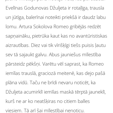
Evelīnas Godunovas Džuljeta ir rotaļīga, trausla
un jūtīga, balerīnai noteikti priekšā ir daudz labu
lomu. Artura Sokolova Romeo gribējās redzēt
sapņaināku, pietrūka kaut kas no avantūristiskas
aizrautības. Diez vai tik vīrišķīgi tiešs puisis ļautu
sev tā sajaukt galvu. Abus jauniešus mīlestība
pārsteidz pēkšņi. Varētu vēl saprast, ka Romeo
iemīlas trauslā, graciozā meitenē, kas dejo pašā
plāna vidū. Taču ne brīdi nevaru noticēt, ka
Džuljeta acumirklī iemīlas maskā tērptā jauneklī,
kurš ne ar ko neatšķiras no citiem balles
viesiem. Tā arī šai mīlestībai nenoticu.