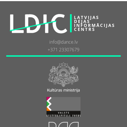
LATVIJAS
DEJAS
INFORMĀCIJAS
CENTRS
info@dance.lv
+371 23307679