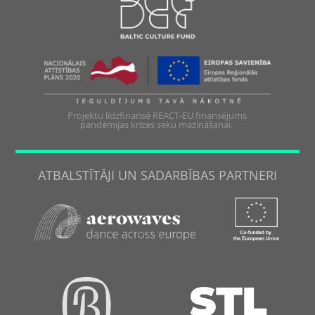
Projektu līdzfinansē REACT-EU finansējums
pandēmijas krīzes seku mazināšanai.
ATBALSTĪTĀJI UN SADARBĪBAS PARTNERI