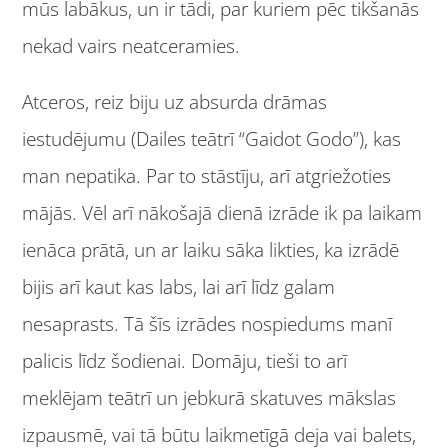
mūs labākus, un ir tādi, par kuriem pēc tikšanās
nekad vairs neatceramies.
Atceros, reiz biju uz absurda drāmas
iestudējumu (Dailes teātrī “Gaidot Godo”), kas
man nepatika. Par to stāstīju, arī atgriežoties
mājās. Vēl arī nākošajā dienā izrāde ik pa laikam
ienāca prātā, un ar laiku sāka likties, ka izrādē
bijis arī kaut kas labs, lai arī līdz galam
nesaprasts. Tā šīs izrādes nospiedums manī
palicis līdz šodienai. Domāju, tieši to arī
meklējam teātrī un jebkurā skatuves mākslas
izpausmē, vai tā būtu laikmetīgā deja vai balets,