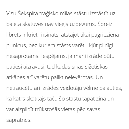
Visu Šekspīra traģisko mīlas stāstu izstāstīt uz
baleta skatuves nav viegls uzdevums. Šoreiz
librets ir krietni īsināts, atstājot tikai pagrieziena
punktus, bez kuriem stāsts varētu kļūt pilnīgi
nesaprotams. Iespējams, ja mani izrāde būtu
patiesi aizrāvusi, tad kādas sīkas sižetiskas
atkāpes arī varētu palikt neievērotas. Un
netraucētu arī izrādes veidotāju vēlme paļauties,
ka katrs skatītājs taču šo stāstu tāpat zina un
var aizpildīt trūkstošās vietas pēc savas
sapratnes.