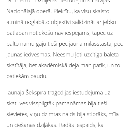
“Romeo un Džuljetas” iestudējums Latvijas
Nacionālajā operā. Piekrītu, ka visu skaisto,
atmiņā noglabāto objektīvi salīdzināt ar jebko
patlaban notiekošu nav iespējams, tāpēc uz
balto namu gāju tieši pēc jauna mīlasstāsta, pēc
jaunas iedvesmas. Neesmu ļoti uzcītīga baleta
skatītāja, bet akadēmiskā deja man patīk, un to
patiešām baudu.
Jaunajā Šekspīra traģēdijas iestudējumā uz
skatuves visspilgtāk pamanāmas bija tieši
sievietes, viņu dzimtas naids bija stiprāks, mīla
un ciešanas dziļākas. Radās iespaids, ka