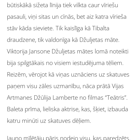
būtiskākā sižeta līnija tiek vilkta caur vīriešu
pasauli, viņi sitas un cīnās, bet aiz katra vīrieša
stāv kāda sieviete. Tik kaislīga kā Tibalta
draudzene, tik valdonīga kā Džuljetas māte.
Viktorija Jansone Džuljetas mātes lomā noteikti
bija spilgtākais no visiem iestudējuma tēliem.
Reizēm, vērojot kā viņas uznāciens uz skatuves
paņem visu zāles uzmanību, nāca prātā Vijas
Artmanes Džūlija Lamberte no filmas “Teātris”.
Baleta prīma, lieliska aktrise, kas, šķiet, izbauda
katru minūti uz skatuves dēļiem.
Jauno mīlētāju pāris nodejo visu, kas paredzēts.