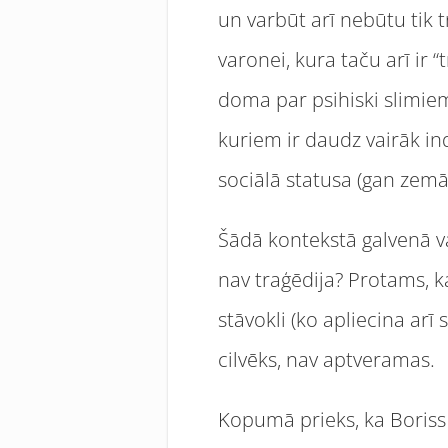
un varbūt arī nebūtu tik t
varonei, kura taču arī ir “
doma par psihiski slimiem
kuriem ir daudz vairāk in
sociālā statusa (gan zemās
Šādā kontekstā galvenā v
nav traģēdija? Protams, ka
stāvokli (ko apliecina arī 
cilvēks, nav aptveramas.
Kopumā prieks, ka Boriss 