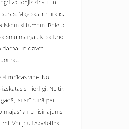
 agri zaudējis sievu un
sērās. Maģisks ir mirklis,
lvēciskam siltumam. Baletā
gaismu maiņa tik īsā brīdī
o darba un dzīvot
s domāt.
s slimnīcas vide. No
 izskatās smieklīgi. Ne tik
adā, lai arī runā par
ko mājas” ainu risinājums
 tml. Var jau izspēlēties