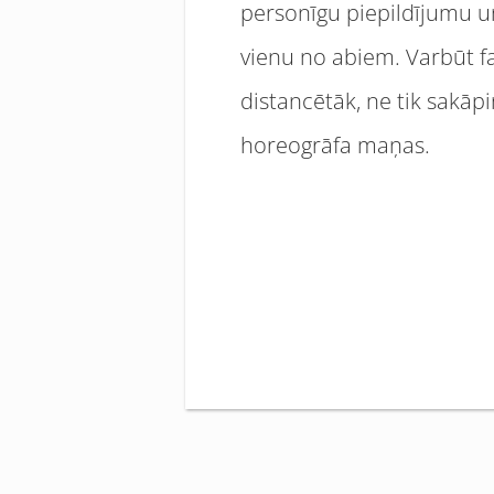
personīgu piepildījumu un 
vienu no abiem. Varbūt fa
distancētāk, ne tik sakāp
horeogrāfa maņas.