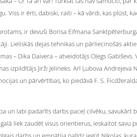
aka – O! Tā arī var! Turklāt tas nav samocīti, par
Viss ir ērti, dabiski, raiti – kā vārdi, kas plūst, kad
protams, ir devuši Borisa Eifmana Sanktpēterburg
āji. Lieliskās dejas tehnikas un pārliecinošās akti
omas – Dika Daivera – atveidotājs Oļegs Gabiševs. 
mas izpildītājs Jirži Jelineks. Arī Ļubova Andrejev
emocijas un pārvērtības, ko piedāvā F. S. Ficdžerald
stība un labi padarīts darbs paceļ cilvēku, savukār
galā liek zaudēt visus orientierus, ieskaitot savu 
īgais darbs un empātija palīdz iegūt Nikolas, kura