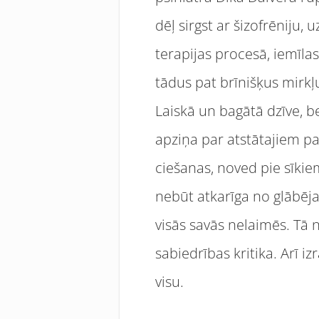
dēļ sirgst ar šizofrēniju,
terapijas procesā, iemīlas
tādus pat brīnišķus mirkļu
Laiskā un bagātā dzīve, b
apziņa par atstātajiem pac
ciešanas, noved pie sīkie
nebūt atkarīga no glābēja
visās savās nelaimēs. Tā n
sabiedrības kritika. Arī iz
visu.