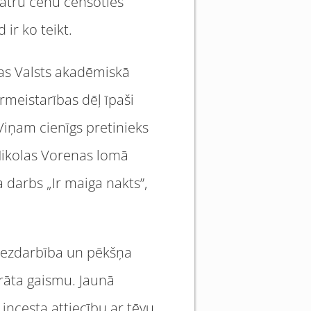
 katru cenu cenšoties
 ir ko teikt.
as Valsts akadēmiskā
ermeistarības dēļ īpaši
Viņam cienīgs pretinieks
a Nikolas Vorenas lomā
a darbs „Ir maiga nakts”,
t bezdarbība un pēkšņa
prāta gaismu. Jaunā
 incesta attiecību ar tēvu