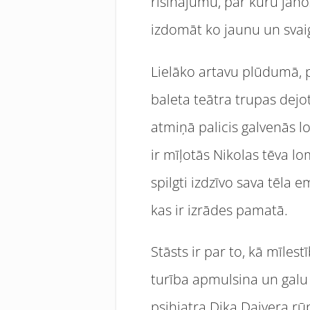
risinājumu, par kuru jānos
izdomāt ko jaunu un svaigu. 
Lielāko artavu plūdumā, 
baleta teātra trupas dejot
atmiņā palicis galvenās l
ir mīļotās Nikolas tēva lo
spilgti izdzīvo sava tēla 
kas ir izrādes pamatā.
Stāsts ir par to, kā mīle
turība apmulsina un galu 
psihiatra Dika Daivera rūp