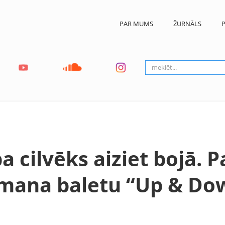
PAR MUMS
ŽURNĀLS
P
a cilvēks aiziet bojā. P
fmana baletu “Up & Do