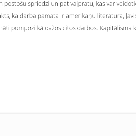
postošu spriedzi un pat vājprātu, kas var veidotie
kts, ka darba pamatā ir amerikāņu literatūra, ļāvis
ināti pompozi kā dažos citos darbos. Kapitālisma k