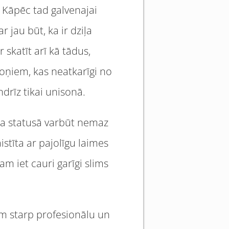
. Kāpēc tad galvenajai
r jau būt, ka ir dziļa
skatīt arī kā tādus,
soņiem, kas neatkarīgi no
ndrīz tikai unisonā.
ta statusā varbūt nemaz
istīta ar pajolīgu laimes
kam iet cauri garīgi slims
ēm starp profesionālu un