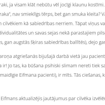
raki, ja visam klāt nebūtu vēl jocīgi klaunu kostīmi
traka”, nav smieklīgs tērps, bet gan smuka kleita? Va
 cilvēkiem kā sabiedrības nerriem. Tāpat viņus var 
dividualitātes un savas sejas nekā parastajiem pil
, gan augstās šķiras sabiedrības ballītēs), dejo ga
aroņa atgriešanās bijušajā darbā vietā jau pacien
 ir! Jo tas, ka būšana psihiski slimam nereti tiek sa
smaidīgie Eifmana pacienti), ir mīts. Tās ciešanas, 
Eifmans aktualizējis jautājumus par cilvēka izvēl