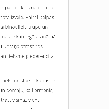
 pat tīši klusināti. To var
nāta izvēle. Vairāk telpas
darbinot lielu trupu un
 masu skati iegūst zināmā
lu un viņa atrašanos
gan tieksme piederēt citai
 liels meistars – kādus tik
u un domāju, ka ķermenis,
 atrast vismaz vienu