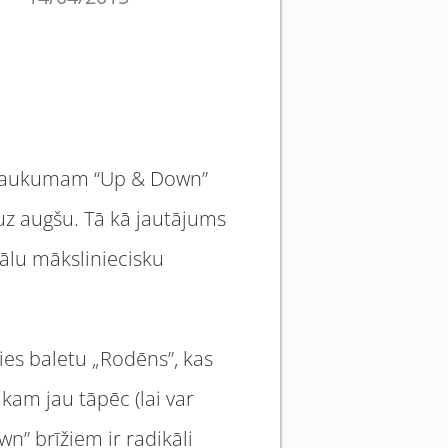
nosaukumam “Up & Down”
 uz augšu. Tā kā jautājums
mālu māksliniecisku
ies baletu „Rodēns”, kas
ikam jau tāpēc (lai var
n” brīžiem ir radikāli