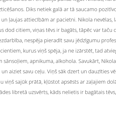
 uzticēšanos. Diks netiek galā ar tā saucamo pozitīv
 un ļaujas attiecībām ar pacietni. Nikola nevēlas, 
s dod citiem, viņas tēvs ir bagāts, tāpēc var taču d
ezdarbība, nespēja pieradīt savu jēdzīgumu profes
ientiem, kurus viņš spēja, ja ne izārstēt, tad atvie
m sānsoļiem, apnikuma, alkohola. Savukārt, Nikola n
 un aiziet savu ceļu. Viņš sāk dzert un dauzīties v
u viņš sajūk prātā, kļūstot apsēsts ar zaļajiem dol
rādes libretā uzsvērts, kāds nelietis ir bagātais tēv