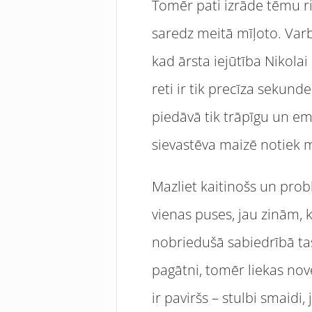
Tomēr pati izrāde tēmu ris
saredz meitā mīļoto. Varbū
kad ārsta iejūtība Nikolai
reti ir tik precīza sekun
piedāvā tik trāpīgu un em
sievastēva maizē notiek m
Mazliet kaitinošs un probl
vienas puses, jau zinām, ka
nobriedušā sabiedrībā ta
pagātni, tomēr liekas nov
ir paviršs – stulbi smaidi,