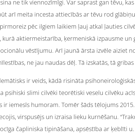
ina ne tik viennozīmīgi. Var saprast gan tēvu, kas
t arī meita incesta attiecībās ar tēvu rod glābiņu 
 pirmoreiz pēc ilgiem laikiem ļauj atkal ļauties ci
de, kurā aktiermeistarība, ķermeniskā izpausme un 
ocionālu vēstījumu. Arī jaunā ārsta izvēle aiziet n
īlestības, ne jau naudas dēļ. Tā izskatās, tā griba
emātisks ir veids, kādā risināta psihoneiroloģiskā
 psihiski slimi cilvēki teorētiski veselu cilvēku acīs
s ir iemesls humoram. Tomēr šāds tēlojums 2015. g
ecojis, virspusējs un izraisa lieku kurnēšanu. “Tra
 jocīga čapliniska tipināšana, apsēstība ar ķeblīti u.