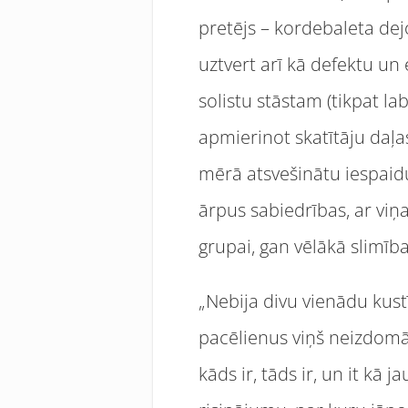
pretējs – kordebaleta dejo
uztvert arī kā defektu un 
solistu stāstam (tikpat la
apmierinot skatītāju daļ
mērā atsvešinātu iespaidu
ārpus sabiedrības, ar viņ
grupai, gan vēlākā slimība
„Nebija divu vienādu kustī
pacēlienus viņš neizdomā!
kāds ir, tāds ir, un it kā 