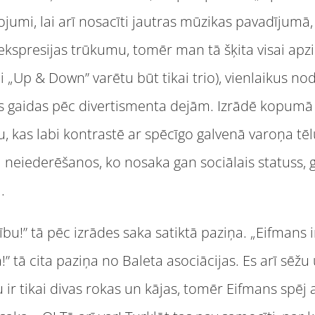
jumi, lai arī nosacīti jautras mūzikas pavadījumā, ir
ekspresijas trūkumu, tomēr man tā šķita visai apzi
bi „Up & Down” varētu būt tikai trio), vienlaikus no
as gaidas pēc divertismenta dejām. Izrādē kopumā
, kas labi kontrastē ar spēcīgo galvenā varoņa tē
a neiederēšanos, ko nosaka gan sociālais statuss, 
.
bu!” tā pēc izrādes saka satiktā paziņa. „Eifmans ir
” tā cita paziņa no Baleta asociācijas. Es arī sēž
jau ir tikai divas rokas un kājas, tomēr Eifmans spēj