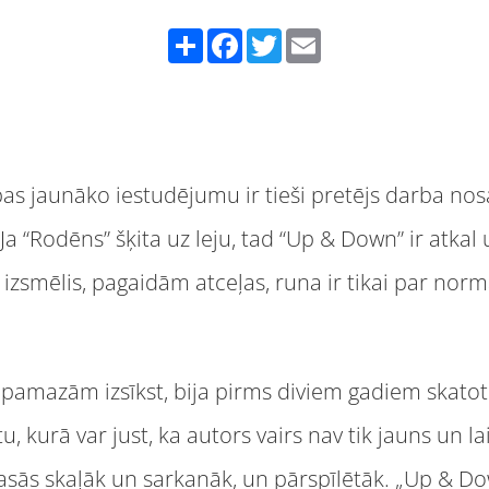
Share
Facebook
Twitter
Email
pas jaunāko iestudējumu ir tieši pretējs darba 
 Ja “Rodēns” šķita uz leju, tad “Up & Down” ir atkal
ir izsmēlis, pagaidām atceļas, runa ir tikai par nor
i pamazām izsīkst, bija pirms diviem gadiem skatot
, kurā var just, ka autors vairs nav tik jauns un la
rasās skaļāk un sarkanāk, un pārspīlētāk. „Up & Dow