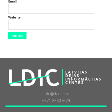
Email
Website
LATVIJAS
DEJAS
INFORMĀCIJAS
CENTRS
info@dance.lv
+371 23307679