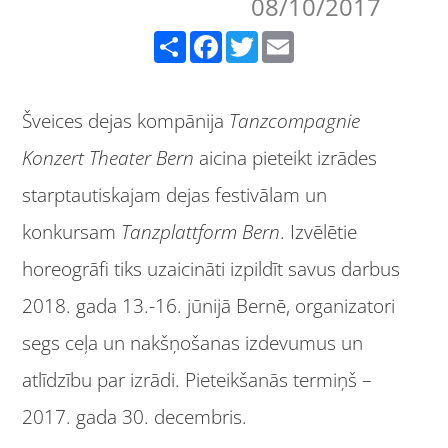
08/10/2017
Share
Facebook
Twitter
Email
Šveices dejas kompānija
Tanzcompagnie
Konzert Theater Bern
aicina pieteikt izrādes
starptautiskajam dejas festivālam un
konkursam
Tanzplattform Bern
. Izvēlētie
horeogrāfi tiks uzaicināti izpildīt savus darbus
2018. gada 13.-16. jūnijā Bernē, organizatori
segs ceļa un nakšņošanas izdevumus un
atlīdzību par izrādi. Pieteikšanās termiņš –
2017. gada 30. decembris.