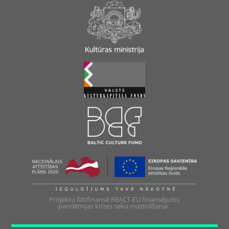
Projektu līdzfinansē REACT-EU finansējums
pandēmijas krīzes seku mazināšanai.