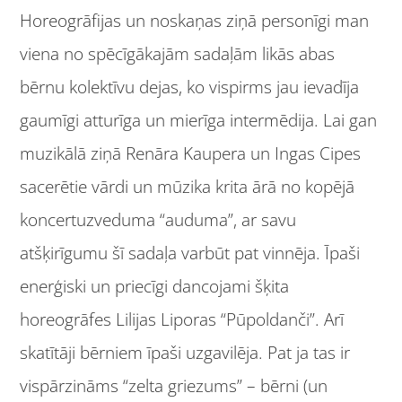
Horeogrāfijas un noskaņas ziņā personīgi man
viena no spēcīgākajām sadaļām likās abas
bērnu kolektīvu dejas, ko vispirms jau ievadīja
gaumīgi atturīga un mierīga intermēdija. Lai gan
muzikālā ziņā Renāra Kaupera un Ingas Cipes
sacerētie vārdi un mūzika krita ārā no kopējā
koncertuzveduma “auduma”, ar savu
atšķirīgumu šī sadaļa varbūt pat vinnēja. Īpaši
enerģiski un priecīgi dancojami šķita
horeogrāfes Lilijas Liporas “Pūpoldanči”. Arī
skatītāji bērniem īpaši uzgavilēja. Pat ja tas ir
vispārzināms “zelta griezums” – bērni (un