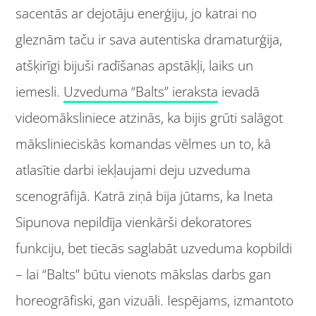
sacentās ar dejotāju enerģiju, jo katrai no
gleznām taču ir sava autentiska dramaturģija,
atšķirīgi bijuši radīšanas apstākļi, laiks un
iemesli.
Uzveduma “Balts” ieraksta
ievadā
videomāksliniece atzinās, ka bijis grūti salāgot
mākslinieciskās komandas vēlmes un to, kā
atlasītie darbi iekļaujami deju uzveduma
scenogrāfijā. Katrā ziņā bija jūtams, ka Ineta
Sipunova nepildīja vienkārši dekoratores
funkciju, bet tiecās saglabāt uzveduma kopbildi
– lai “Balts” būtu vienots mākslas darbs gan
horeogrāfiski, gan vizuāli. Iespējams, izmantoto