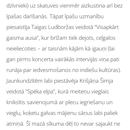
dzīvnieki) uz skatuves vienmēr aizkustina arī bez
īpašas darīšanās. Tāpat īpašu uzmanību
piesaistīja Taigas Ludboržas veidotā “Visapkārt
gaisma ausa”, kur brīžam tiek dejots, ceļgalos
neieliecoties – ar taisnām kājām kā igauņi (lai
gan pirms koncerta vairākās intervijās viņa pati
runāja par iedvesmošanos no indiešu kultūras).
Jaunkundzītēm labi piestāvēja Krišjāņa Šimja
veidotā “Spēka elpa”, kurā meiteņu vieglais
kniksītis savienojumā ar plecu iegriešanu un
vieglu, koķetu galvas mājienu sāņus labi paliek
atmiņā. Šī mazā sīkuma dēļ to nevar sajaukt ne