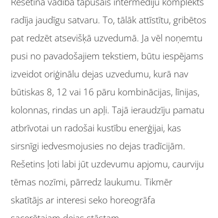
Rešetina vadībā tapušais intermēdiju komplekts
radīja jaudīgu satvaru. To, tālāk attīstītu, gribētos
pat redzēt atsevišķā uzvedumā. Ja vēl noņemtu
pusi no pavadošajiem tekstiem, būtu iespējams
izveidot oriģinālu dejas uzvedumu, kurā nav
būtiskas 8, 12 vai 16 pāru kombinācijas, līnijas,
kolonnas, rindas un apļi. Tajā ieraudzīju pamatu
atbrīvotai un radošai kustību enerģijai, kas
sirsnīgi iedvesmojusies no dejas tradīcijām.
Rešetins ļoti labi jūt uzdevumu apjomu, caurviju
tēmas nozīmi, pārredz laukumu. Tikmēr
skatītājs ar interesi seko horeogrāfa