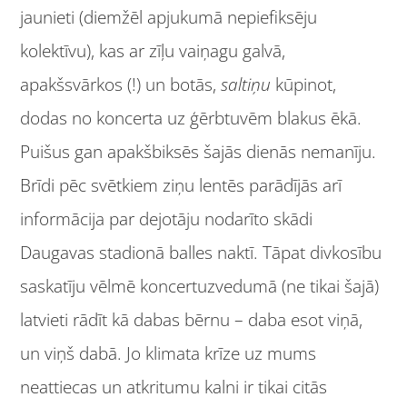
jaunieti (diemžēl apjukumā nepiefiksēju
kolektīvu), kas ar zīļu vaiņagu galvā,
apakšsvārkos (!) un botās,
saltiņu
kūpinot,
dodas no koncerta uz ģērbtuvēm blakus ēkā.
Puišus gan apakšbiksēs šajās dienās nemanīju.
Brīdi pēc svētkiem ziņu lentēs parādījās arī
informācija par dejotāju nodarīto skādi
Daugavas stadionā balles naktī. Tāpat divkosību
saskatīju vēlmē koncertuzvedumā (ne tikai šajā)
latvieti rādīt kā dabas bērnu – daba esot viņā,
un viņš dabā. Jo klimata krīze uz mums
neattiecas un atkritumu kalni ir tikai citās