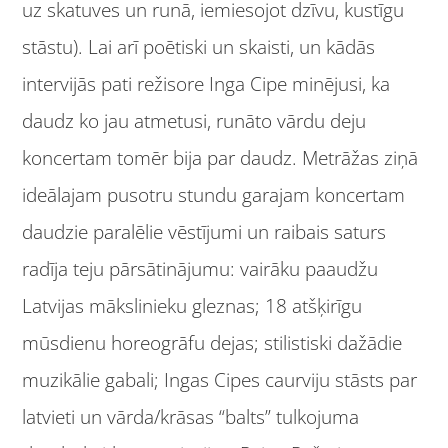
uz skatuves un runā, iemiesojot dzīvu, kustīgu
stāstu). Lai arī poētiski un skaisti, un kādās
intervijās pati režisore Inga Cipe minējusi, ka
daudz ko jau atmetusi, runāto vārdu deju
koncertam tomēr bija par daudz. Metrāžas ziņā
ideālajam pusotru stundu garajam koncertam
daudzie paralēlie vēstījumi un raibais saturs
radīja teju pārsātinājumu: vairāku paaudžu
Latvijas mākslinieku gleznas; 18 atšķirīgu
mūsdienu horeogrāfu dejas; stilistiski dažādie
muzikālie gabali; Ingas Cipes caurviju stāsts par
latvieti un vārda/krāsas “balts” tulkojuma