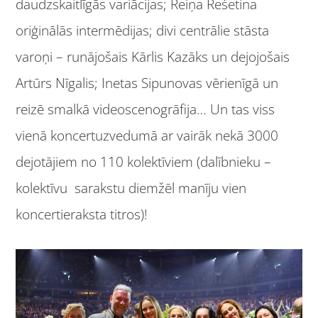
daudzskaitlīgās variācijas; Reiņa Rešetina
oriģinālās intermēdijas; divi centrālie stāsta
varoņi – runājošais Kārlis Kazāks un dejojošais
Artūrs Nīgalis; Inetas Sipunovas vērienīgā un
reizē smalkā videoscenogrāfija… Un tas viss
vienā koncertuzvedumā ar vairāk nekā 3000
dejotājiem no 110 kolektīviem (dalībnieku –
kolektīvu sarakstu diemžēl manīju vien
koncertieraksta titros)!