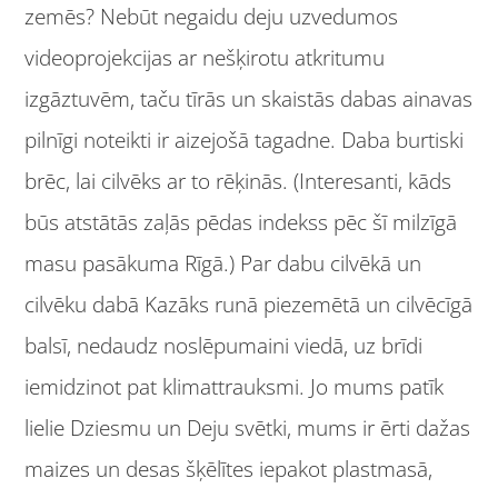
zemēs? Nebūt negaidu deju uzvedumos
videoprojekcijas ar nešķirotu atkritumu
izgāztuvēm, taču tīrās un skaistās dabas ainavas
pilnīgi noteikti ir aizejošā tagadne. Daba burtiski
brēc, lai cilvēks ar to rēķinās. (Interesanti, kāds
būs atstātās zaļās pēdas indekss pēc šī milzīgā
masu pasākuma Rīgā.) Par dabu cilvēkā un
cilvēku dabā Kazāks runā piezemētā un cilvēcīgā
balsī, nedaudz noslēpumaini viedā, uz brīdi
iemidzinot pat klimattrauksmi. Jo mums patīk
lielie Dziesmu un Deju svētki, mums ir ērti dažas
maizes un desas šķēlītes iepakot plastmasā,