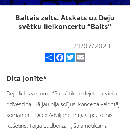
Baltais zelts. Atskats uz Deju
svētku lielkoncertu “Balts”
21/07/2023
Share
Facebook
Twitter
Email
Dita Jonīte*
Deju lieluzvedumā “Balts” tika izdejota latvieša
dzīvesziņa. Kā jau bija solījusi koncerta veidotāju
komanda – Dace Adviljone, Inga Cipe, Reinis
Rešetins, Taiga Ludborža –, šajā notikumā