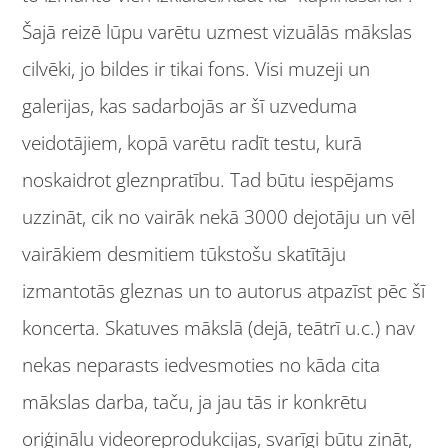
Šajā reizē lūpu varētu uzmest vizuālās mākslas
cilvēki, jo bildes ir tikai fons. Visi muzeji un
galerijas, kas sadarbojās ar šī uzveduma
veidotājiem, kopā varētu radīt testu, kurā
noskaidrot gleznpratību. Tad būtu iespējams
uzzināt, cik no vairāk nekā 3000 dejotāju un vēl
vairākiem desmitiem tūkstošu skatītāju
izmantotās gleznas un to autorus atpazīst pēc šī
koncerta. Skatuves mākslā (dejā, teātrī u.c.) nav
nekas neparasts iedvesmoties no kāda cita
mākslas darba, taču, ja jau tās ir konkrētu
oriģinālu videoreprodukcijas, svarīgi būtu zināt,