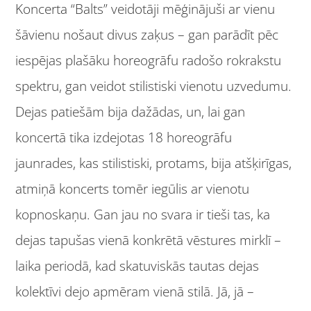
Koncerta “Balts” veidotāji mēģinājuši ar vienu
šāvienu nošaut divus zaķus – gan parādīt pēc
iespējas plašāku horeogrāfu radošo rokrakstu
spektru, gan veidot stilistiski vienotu uzvedumu.
Dejas patiešām bija dažādas, un, lai gan
koncertā tika izdejotas 18 horeogrāfu
jaunrades, kas stilistiski, protams, bija atšķirīgas,
atmiņā koncerts tomēr iegūlis ar vienotu
kopnoskaņu. Gan jau no svara ir tieši tas, ka
dejas tapušas vienā konkrētā vēstures mirklī –
laika periodā, kad skatuviskās tautas dejas
kolektīvi dejo apmēram vienā stilā. Jā, jā –