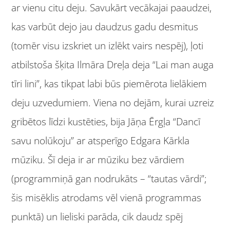
ar vienu citu deju. Savukārt vecākajai paaudzei,
kas varbūt dejo jau daudzus gadu desmitus
(tomēr visu izskriet un izlēkt vairs nespēj), ļoti
atbilstoša šķita Ilmāra Dreļa deja “Lai man auga
tīri lini”, kas tikpat labi būs piemērota lielākiem
deju uzvedumiem. Viena no dejām, kurai uzreiz
gribētos līdzi kustēties, bija Jāņa Ērgļa “Dancī
savu nolūkoju” ar atsperīgo Edgara Kārkla
mūziku. Šī deja ir ar mūziku bez vārdiem
(programmiņā gan nodrukāts – “tautas vārdi”;
šis misēklis atrodams vēl vienā programmas
punktā) un lieliski parāda, cik daudz spēj