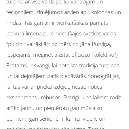
turpina ar visa veida polku variācijām un
teciņsoļiem, zīmējumos arvien apļi, kolonnas un
rindas. Tas gan arī ir vienkāršākais pamats
jebkura līmeņa pulciņiem (šajos svētkos vārds
“pulciņi” vairākkārt dzirdēts no Jāņa Purviņa,
iespējams, mēģinot aizstāt oficiozo “kolektīvu”).
Protams, ir svarīgi, lai noteikta tradīcija turpinās
un lai dejotājiem patīk piedāvātās horeogrāfijas,
lai tās var ar prieku izdejot, nesapinoties
eksperimentu rēbusos. Svarīgi ik pa laikam radīt
arī ko jaunu un piemērotu gan mūslaiku
bērniem, gan senioriem, kamēr vidējie un