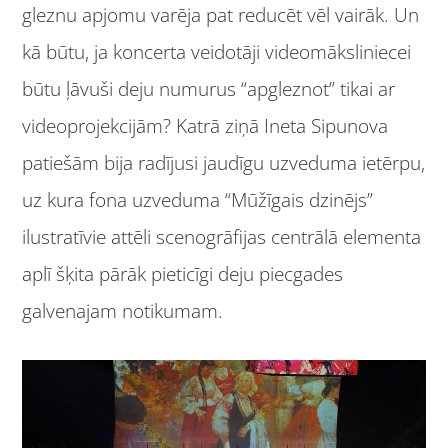
gleznu apjomu varēja pat reducēt vēl vairāk. Un
kā būtu, ja koncerta veidotāji videomāksliniecei
būtu ļāvuši deju numurus “apgleznot” tikai ar
videoprojekcijām? Katrā ziņā Ineta Sipunova
patiešām bija radījusi jaudīgu uzveduma ietērpu,
uz kura fona uzveduma “Mūžīgais dzinējs”
ilustratīvie attēli scenogrāfijas centrālā elementa
aplī šķita pārāk pieticīgi deju piecgades
galvenajam notikumam.