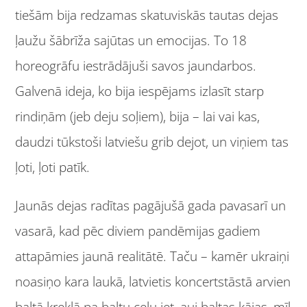
tiešām bija redzamas skatuviskās tautas dejas
ļaužu šābrīža sajūtas un emocijas. To 18
horeogrāfu iestrādājuši savos jaundarbos.
Galvenā ideja, ko bija iespējams izlasīt starp
rindiņām (jeb deju soļiem), bija – lai vai kas,
daudzi tūkstoši latviešu grib dejot, un viņiem tas
ļoti, ļoti patīk.
Jaunās dejas radītas pagājušā gada pavasarī un
vasarā, kad pēc diviem pandēmijas gadiem
attapāmies jaunā realitātē. Taču – kamēr ukraiņi
noasiņo kara laukā, latvietis koncertstāstā arvien
baltā kreklā pa baltu ceļu iet, auj baltas kājas, mīl