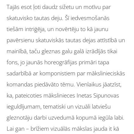
Tajās esot ļoti daudz sižetu un motīvu par
skatuvisko tautas deju. Šī iedvesmošanās
tiešām intriģēja, un novērtēju to kā jaunu
pavērsienu skatuviskās tautas dejas attīstībā un
mainībā, taču gleznas galu galā izrādījās tikai
fons, jo jaunās horeogrāfijas primāri tapa
sadarbībā ar komponistiem par mākslinieciskās
komandas piedāvāto tēmu. Vienlaikus jāatzīst,
ka, pateicoties mākslinieces Inetas Sipunovas
ieguldījumam, tematiski un vizuāli latviešu
gleznotāju darbi uzvedumā kopumā iegūla labi.
Lai gan – brīžiem vizuālās mākslas jauda it kā