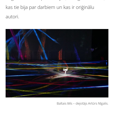
kas tie bija par darbiem un kas ir oriģinālu
autori.
Baltais tēls – dejotājs Artūrs Nīgalis.