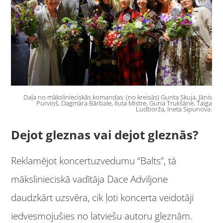
Daļa no mākslinieciskās komandas: (no kreisās) Gunta Skuja, Jānis
Purviņš, Dagmāra Bārbale, Iluta Mistre, Guna Trukšāne, Taiga
Ludborža, Ineta Sipunova.
Dejot gleznas vai dejot gleznās?
Reklamējot koncertuzvedumu “Balts”, tā
mākslinieciskā vadītāja Dace Adviljone
daudzkārt uzsvēra, cik ļoti koncerta veidotāji
iedvesmojušies no latviešu autoru gleznām.