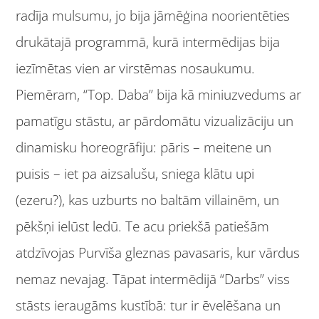
radīja mulsumu, jo bija jāmēģina noorientēties
drukātajā programmā, kurā intermēdijas bija
iezīmētas vien ar virstēmas nosaukumu.
Piemēram, “Top. Daba” bija kā miniuzvedums ar
pamatīgu stāstu, ar pārdomātu vizualizāciju un
dinamisku horeogrāfiju: pāris – meitene un
puisis – iet pa aizsalušu, sniega klātu upi
(ezeru?), kas uzburts no baltām villainēm, un
pēkšņi ielūst ledū. Te acu priekšā patiešām
atdzīvojas Purvīša gleznas pavasaris, kur vārdus
nemaz nevajag. Tāpat intermēdijā “Darbs” viss
stāsts ieraugāms kustībā: tur ir ēvelēšana un