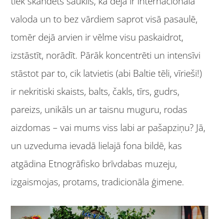
tiek skandēts sauklis, ka deja ir internacionāla
valoda un to bez vārdiem saprot visā pasaulē,
tomēr dejā arvien ir vēlme visu paskaidrot,
izstāstīt, norādīt. Pārāk koncentrēti un intensīvi
stāstot par to, cik latvietis (abi Baltie tēli, vīrieši!)
ir nekritiski skaists, balts, čakls, tīrs, gudrs,
pareizs, unikāls un ar taisnu muguru, rodas
aizdomas – vai mums viss labi ar pašapziņu? Jā,
un uzveduma ievadā lielajā fona bildē, kas
atgādina Etnogrāfisko brīvdabas muzeju,
izgaismojas, protams, tradicionāla ģimene.