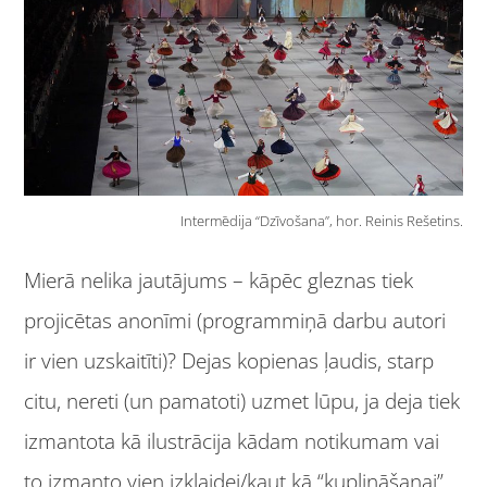
Intermēdija “Dzīvošana”, hor. Reinis Rešetins.
Mierā nelika jautājums – kāpēc gleznas tiek
projicētas anonīmi (programmiņā darbu autori
ir vien uzskaitīti)? Dejas kopienas ļaudis, starp
citu, nereti (un pamatoti) uzmet lūpu, ja deja tiek
izmantota kā ilustrācija kādam notikumam vai
to izmanto vien izklaidei/kaut kā “kuplināšanai”.