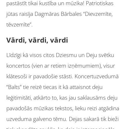
pastāstīt tikai kustība un mūzika! Patriotiskas
jūtas raisīja Dagmāras Bārbales “Dievzemīte,
tēvzemīte”.
Vārdi, vārdi, vārdi
Līdzīgi kā visos citos Dziesmu un Deju svētku
koncertos (vien ar retiem izņēmumiem), visur
klātesoši ir pavadošie stāsti. Koncertuzvedumā
“Balts” tie reizē tiecas it kā attaisnot deju
leģitimitāti, atkārto to, kas jau saklausāms deju
pavadošās mūzikas tekstos, lieku reizi atgādina
uzveduma galveno tēmu. Dejas sakarā tik bieži