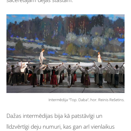
sacerētajam dejas stāstam.
Intermēdija “Top. Daba”, hor. Reinis Rešetins.
Dažas intermēdijas bija kā patstāvīgi un
līdzvērtīgi deju numuri, kas gan arī vienlaikus