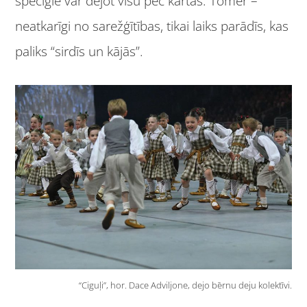
spēcīgie var dejot visu pēc kārtas. Tomēr –
neatkarīgi no sarežģītības, tikai laiks parādīs, kas
paliks “sirdīs un kājās”.
“Ciguļi”, hor. Dace Adviljone, dejo bērnu deju kolektīvi.