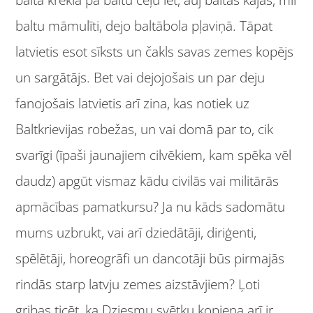
baltu māmulīti, dejo baltābola pļaviņā. Tāpat
latvietis esot sīksts un čakls savas zemes kopējs
un sargātājs. Bet vai dejojošais un par deju
fanojošais latvietis arī zina, kas notiek uz
Baltkrievijas robežas, un vai domā par to, cik
svarīgi (īpaši jaunajiem cilvēkiem, kam spēka vēl
daudz) apgūt vismaz kādu civilās vai militārās
apmācības pamatkursu? Ja nu kāds sadomātu
mums uzbrukt, vai arī dziedātāji, diriģenti,
spēlētāji, horeogrāfi un dancotāji būs pirmajās
rindās starp latvju zemes aizstāvjiem? Ļoti
gribas ticēt, ka Dziesmu svētku kopiena arī ir