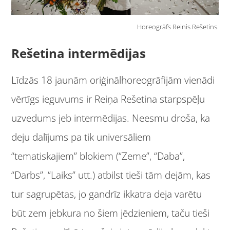
Horeogrāfs Reinis Rešetins.
Rešetina intermēdijas
Līdzās 18 jaunām oriģinālhoreogrāfijām vienādi
vērtīgs ieguvums ir Reiņa Rešetina starpspēļu
uzvedums jeb intermēdijas. Neesmu droša, ka
deju dalījums pa tik universāliem
“tematiskajiem” blokiem (“Zeme”, “Daba”,
“Darbs”, “Laiks” utt.) atbilst tieši tām dejām, kas
tur sagrupētas, jo gandrīz ikkatra deja varētu
būt zem jebkura no šiem jēdzieniem, taču tieši