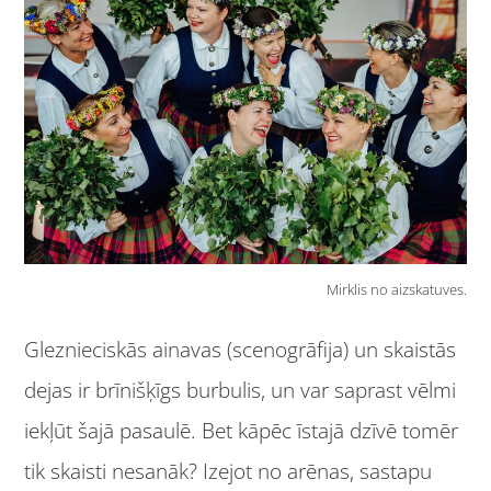
Mirklis no aizskatuves.
Gleznieciskās ainavas (scenogrāfija) un skaistās
dejas ir brīnišķīgs burbulis, un var saprast vēlmi
iekļūt šajā pasaulē. Bet kāpēc īstajā dzīvē tomēr
tik skaisti nesanāk? Izejot no arēnas, sastapu