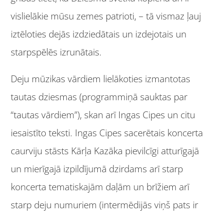
vislielākie mūsu zemes patrioti, – tā vismaz ļauj
iztēloties dejās izdziedātais un izdejotais un
starpspēlēs izrunātais.
Deju mūzikas vārdiem lielākoties izmantotas
tautas dziesmas (programmiņā sauktas par
“tautas vārdiem”), skan arī Ingas Cipes un citu
iesaistīto teksti. Ingas Cipes sacerētais koncerta
caurviju stāsts Kārļa Kazāka pievilcīgi atturīgajā
un mierīgajā izpildījumā dzirdams arī starp
koncerta tematiskajām daļām un brīžiem arī
starp deju numuriem (intermēdijās viņš pats ir