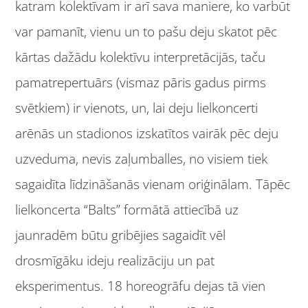
katram kolektīvam ir arī sava maniere, ko varbūt
var pamanīt, vienu un to pašu deju skatot pēc
kārtas dažādu kolektīvu interpretācijās, taču
pamatrepertuārs (vismaz pāris gadus pirms
svētkiem) ir vienots, un, lai deju lielkoncerti
arēnās un stadionos izskatītos vairāk pēc deju
uzveduma, nevis zaļumballes, no visiem tiek
sagaidīta līdzināšanās vienam oriģinālam. Tāpēc
lielkoncerta “Balts” formātā attiecībā uz
jaunradēm būtu gribējies sagaidīt vēl
drosmīgāku ideju realizāciju un pat
eksperimentus. 18 horeogrāfu dejas tā vien