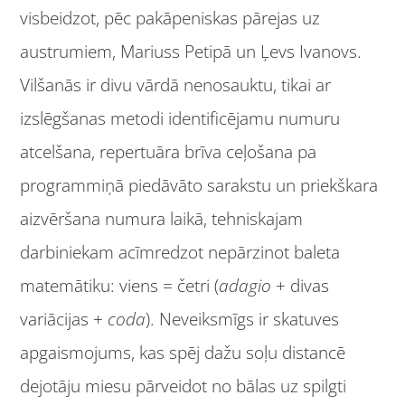
visbeidzot, pēc pakāpeniskas pārejas uz
austrumiem, Mariuss Petipā un Ļevs Ivanovs.
Vilšanās ir divu vārdā nenosauktu, tikai ar
izslēgšanas metodi identificējamu numuru
atcelšana, repertuāra brīva ceļošana pa
programmiņā piedāvāto sarakstu un priekškara
aizvēršana numura laikā, tehniskajam
darbiniekam acīmredzot nepārzinot baleta
matemātiku: viens = četri (
adagio
+ divas
variācijas +
coda
). Neveiksmīgs ir skatuves
apgaismojums, kas spēj dažu soļu distancē
dejotāju miesu pārveidot no bālas uz spilgti