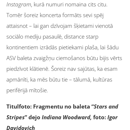
Instagram
, kurā numuri nomaina cits citu.
Tomēr šoreiz koncerta formāts sevi spēj
attaisnot – lai gan dzīvojam šķietami vienotā
sociālo mediju pasaulē, distance starp
kontinentiem izrādās pietiekami plaša, lai šādu
ASV baleta zvaigžņu ciemošanos būtu bijis vērts
piedzīvot klātienē. Šoreiz nav sajūtas, ka esam
apmānīti, ka mēs būtu tie – tālumā, kultūras
perifērijā mītošie.
Titulfoto: Fragmentu no baleta “
Stars and
Stripes
” dejo
Indiana Woodward,
foto:
Igor
Davidovich