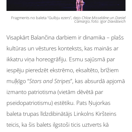
Fragments no baleta “Gulbju ezers”, dejo
Chloe Misseldine
un
Daniel
Camargo
, foto:
Igor Davidovich
Visapkārt Balančina darbiem ir dinamika – plašs
kultūras un vēstures konteksts, kas mainās ar
ikkatru viņa horeogrāfiju. Esmu sajūsmā par
iespēju pieredzēt ekstrēmo, eksaltēto, brīžiem
muļķīgo “
Stars and Stripes
”, kas absurdā apjomā
izmanto patriotisma (vietām dēvētā par
pseidopatriotismu) estētiku. Pats Ņujorkas
baleta trupas līdzdibinātājs Linkolns Kiršteins
teicis, ka šis balets ilgstoši ticis uztverts kā