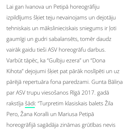
Lai gan Ivanova un Petipā horeogrāfiju
izpildījums šķiet teju nevainojams un dejotāju
tehniskais un mākslinieciskais sniegums ir ļoti
gaumīgi un gudri sabalansēts, tomēr daudz
vairāk gaidu tieši ASV horeogrāfu darbus.
Varbūt tāpēc, ka “Gulbju ezera” un “Dona
Kihota” dejojumi šķiet pat pārāk noslīpēti un uz
pārējā repertuāra fona paredzami. Gunta Bāliņa
par ASV trupu viesošanos Rīgā 2017. gadā
rakstīja
šādi
: “Turpretim klasiskais balets Žila
Pero, Žana Koralli un Mariusa Petipā
horeogrāfijā sagādāja zināmas grūtības nevis