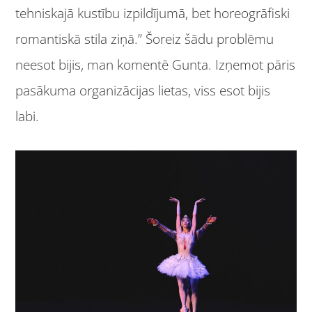
tehniskajā kustību izpildījumā, bet horeogrāfiski
romantiskā stila ziņā.” Šoreiz šādu problēmu
neesot bijis, man komentē Gunta. Izņemot pāris
pasākuma organizācijas lietas, viss esot bijis
labi.