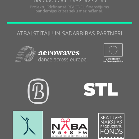
Projektu līdzfinansē REACT-EU finansējums
pandēmijas krīzes seku mazināšanai.
ATBALSTĪTĀJI UN SADARBĪBAS PARTNERI