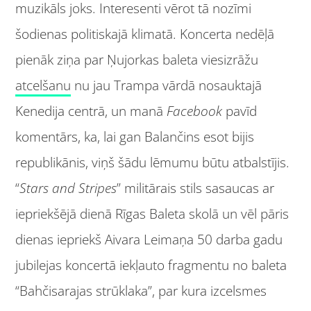
muzikāls joks. Interesenti vērot tā nozīmi
šodienas politiskajā klimatā. Koncerta nedēļā
pienāk ziņa par Ņujorkas baleta viesizrāžu
atcelšanu
nu jau Trampa vārdā nosauktajā
Kenedija centrā, un manā
Facebook
pavīd
komentārs, ka, lai gan Balančins esot bijis
republikānis, viņš šādu lēmumu būtu atbalstījis.
“
Stars and Stripes
” militārais stils sasaucas ar
iepriekšējā dienā Rīgas Baleta skolā un vēl pāris
dienas iepriekš Aivara Leimaņa 50 darba gadu
jubilejas koncertā iekļauto fragmentu no baleta
“Bahčisarajas strūklaka”, par kura izcelsmes