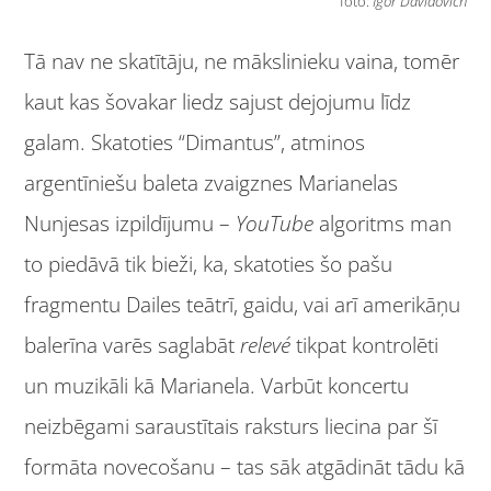
foto:
Igor Davidovich
Tā nav ne skatītāju, ne mākslinieku vaina, tomēr
kaut kas šovakar liedz sajust dejojumu līdz
galam. Skatoties “Dimantus”, atminos
argentīniešu baleta zvaigznes Marianelas
Nunjesas izpildījumu –
YouTube
algoritms man
to piedāvā tik bieži, ka, skatoties šo pašu
fragmentu Dailes teātrī, gaidu, vai arī amerikāņu
balerīna varēs saglabāt
relevé
tikpat kontrolēti
un muzikāli kā Marianela. Varbūt koncertu
neizbēgami saraustītais raksturs liecina par šī
formāta novecošanu – tas sāk atgādināt tādu kā