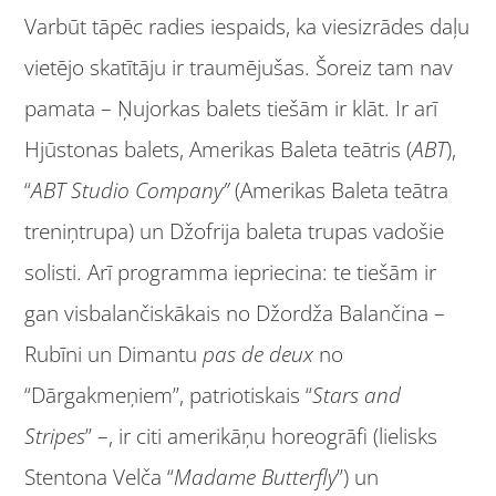
Varbūt tāpēc radies iespaids, ka viesizrādes daļu
vietējo skatītāju ir traumējušas. Šoreiz tam nav
pamata – Ņujorkas balets tiešām ir klāt. Ir arī
Hjūstonas balets, Amerikas Baleta teātris (
ABT
),
“
ABT Studio Company”
(Amerikas Baleta teātra
treniņtrupa) un Džofrija baleta trupas vadošie
solisti. Arī programma iepriecina: te tiešām ir
gan visbalančiskākais no Džordža Balančina –
Rubīni un Dimantu
pas de deux
no
“Dārgakmeņiem”, patriotiskais “
Stars and
Stripes
” –, ir citi amerikāņu horeogrāfi (lielisks
Stentona Velča “
Madame Butterfly
”) un