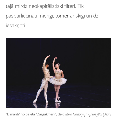
tajā mirdz neokapitālistiski fliteri. Tik
pašpārliecināti mierīgi, tomēr ārišķīgi un dziļi
iesakņoti.
“Dimanti” no baleta “Dārgakmeņi”, dejo
Mira Nadon
un
Chun Wai Chan
,