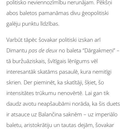
politisko neviennozīmību nerunājam. Pēkšņi
abos baletos pamanāmas divu ģeopolitiski
galēju punktu līdzības.
Varbūt tāpēc šovakar politiski izskan arī
Dimantu
pas de deux
no baleta “Dārgakmeņi” –
tā buržuāziskais, švītīgais lēnīgums vēl
interesantāk skatāms pasaulē, kura nemitīgi
skrien. Der pieminēt, ka skatītāji, šķiet, šo
intensitātes trūkumu nenovērtē. Lai gan tik
daudz avotu neapšaubāmi norāda, ka šis duets
ir atsauce uz Balančina saknēm – uz imperiālo
baletu, aristokrātiju un tautas dejām, šovakar