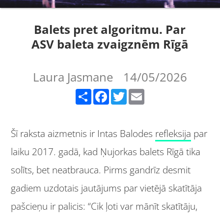
Balets pret algoritmu. Par
ASV baleta zvaigznēm Rīgā
Laura Jasmane
14/05/2026
Share
Facebook
Twitter
Email
Šī raksta aizmetnis ir Intas Balodes
refleksija
par
laiku 2017. gadā, kad Ņujorkas balets Rīgā tika
solīts, bet neatbrauca. Pirms gandrīz desmit
gadiem uzdotais jautājums par vietējā skatītāja
pašcieņu ir palicis: “Cik ļoti var mānīt skatītāju,