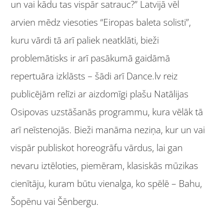
un vai kādu tas vispār satrauc?” Latvijā vēl
arvien mēdz viesoties “Eiropas baleta solisti”,
kuru vārdi tā arī paliek neatklāti, bieži
problemātisks ir arī pasākumā gaidāmā
repertuāra izklāsts – šādi arī Dance.lv reiz
publicējām relīzi ar aizdomīgi plašu Natālijas
Osipovas uzstāšanās programmu, kura vēlāk tā
arī neīstenojās. Bieži manāma neziņa, kur un vai
vispār publiskot horeogrāfu vārdus, lai gan
nevaru iztēloties, piemēram, klasiskās mūzikas
cienītāju, kuram būtu vienalga, ko spēlē – Bahu,
Šopēnu vai Šēnbergu.