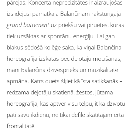
pārejas. Koncerta neprecizitātes ir aizraujošas –
izslīdējusi pamatkāja Balančinam raksturīgajā
grand battement
uz priekšu vai piruetes, kuras
tiek uzsāktas ar spontānu enerģiju. Lai gan
blakus sēdošā kolēģe saka, ka viņai Balančina
horeogrāfija izskatās pēc dejotāju mocīšanas,
mani Balančina dzīvesprieks un muzikalitāte
apmāna. Katrs duets šķiet kā īsta satikšanās –
redzama dejotāju skatienā, žestos, jūtama
horeogrāfijā, kas aptver visu telpu, it kā dzīvotu
pati savu ikdienu, ne tikai defilē skatītājam ērtā
frontalitatē.