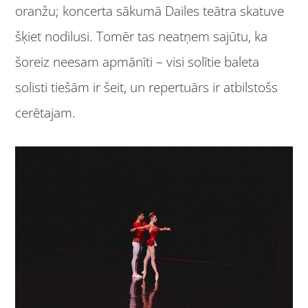
oranžu; koncerta sākumā Dailes teātra skatuve
šķiet nodilusi. Tomēr tas neatņem sajūtu, ka
šoreiz neesam apmānīti – visi solītie baleta
solisti tiešām ir šeit, un repertuārs ir atbilstošs
cerētajam.