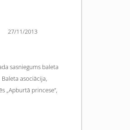
27/11/2013
„Gada sasniegums baleta
Baleta asociācija,
ēs „Apburtā princese”,