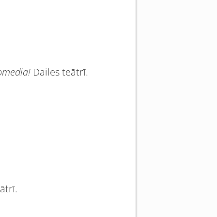
comedia!
Dailes teātrī.
ātrī.