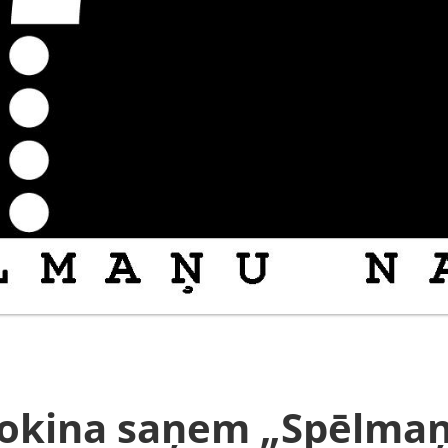
Kokina saņem „Spēlmaņ