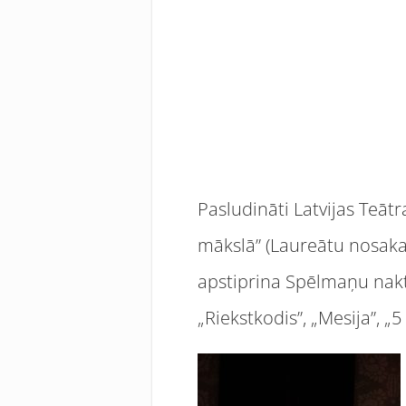
Pasludināti Latvijas Teāt
mākslā” (Laureātu nosaka 
apstiprina Spēlmaņu nakts
„Riekstkodis”, „Mesija”, „