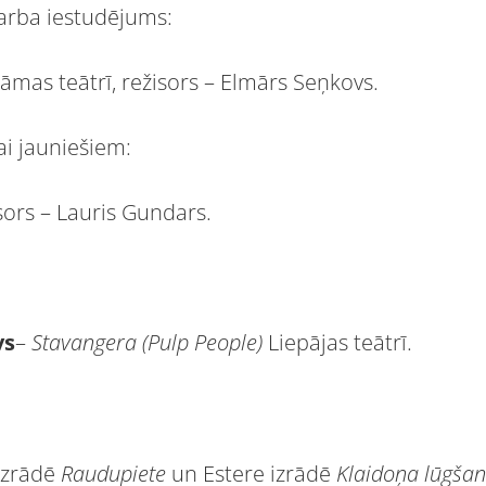
darba iestudējums:
mas teātrī, režisors – Elmārs Seņkovs.
ai jauniešiem:
isors – Lauris Gundars.
vs
–
Stavangera (Pulp People)
Liepājas teātrī.
izrādē
Raudupiete
un Estere izrādē
Klaidoņa lūgša