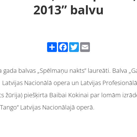
2013” balvu
Share
Facebook
Twitter
Email
ra gada balvas „Spēlmaņu nakts” laureāti. Balva 
Latvijas Nacionālā opera un Latvijas Profesionālā 
 žūrija) piešķirta Baibai Kokinai par lomām izrād
5 Tango” Latvijas Nacionālajā operā.