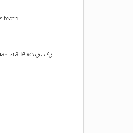
 teātrī.
mas izrādē
Minga rēgi