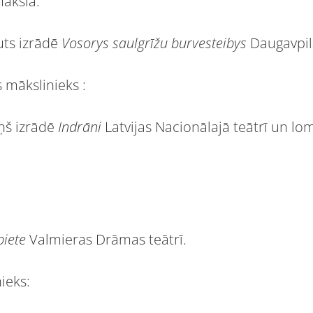
mākslā:
ts izrādē
Vosorys saulgrīžu burvesteibys
Daugavpils
 mākslinieks :
ņš izrādē
Indrāni
Latvijas Nacionālajā teātrī un lo
iete
Valmieras Drāmas teātrī.
ieks: