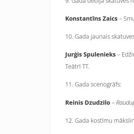
9. Gada debija skatuves 
Konstantīns Zaics
– Smu
10. Gada jaunais skatuves
Jurģis Spulenieks
– Edži
Teātrī TT.
11. Gada scenogrāfs:
Reinis Dzudzilo
–
Raudup
12. Gada kostīmu mākslin