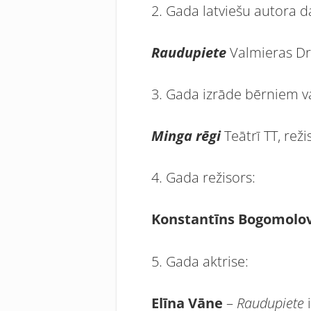
2. Gada latviešu autora 
Raudupiete
Valmieras Drā
3. Gada izrāde bērniem v
Minga rēgi
Teātrī TT, rež
4. Gada režisors:
Konstantīns Bogomolo
5. Gada aktrise:
Elīna Vāne
–
Raudupiete