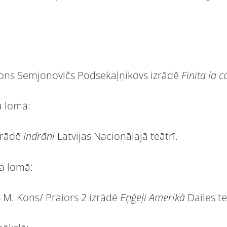
ons Semjonovičs Podsekaļņikovs izrādē
Finita la 
a lomā:
zrādē
Indrāni
Latvijas Nacionālajā teātrī.
na lomā:
 M. Kons/ Praiors 2 izrādē
Eņģeļi Amerikā
Dailes te