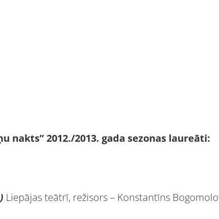
u nakts” 2012./2013. gada sezonas laureāti:
)
Liepājas teātrī, režisors – Konstantīns Bogomolo