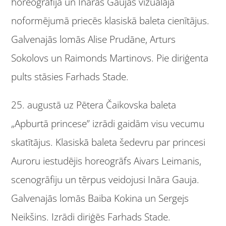
horeogrāfijā un Ināras Gaujas vizuālajā
noformējumā priecēs klasiskā baleta cienītājus.
Galvenajās lomās Alise Prudāne, Arturs
Sokolovs un Raimonds Martinovs. Pie diriģenta
pults stāsies Farhads Stade.
25. augustā uz Pētera Čaikovska baleta
„Apburtā princese” izrādi gaidām visu vecumu
skatītājus. Klasiskā baleta šedevru par princesi
Auroru iestudējis horeogrāfs Aivars Leimanis,
scenogrāfiju un tērpus veidojusi Ināra Gauja.
Galvenajās lomās Baiba Kokina un Sergejs
Neikšins. Izrādi diriģēs Farhads Stade.