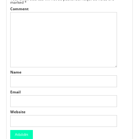
marked
*
Comment
Name
Email
Website