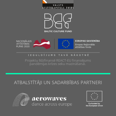
Projektu līdzfinansē REACT-EU finansējums
pandēmijas krīzes seku mazināšanai.
ATBALSTĪTĀJI UN SADARBĪBAS PARTNERI