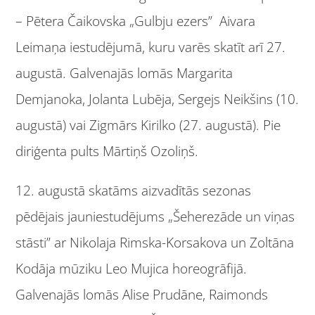
– Pētera Čaikovska „Gulbju ezers” Aivara
Leimaņa iestudējumā, kuru varēs skatīt arī 27.
augustā. Galvenajās lomās Margarita
Demjanoka, Jolanta Lubēja, Sergejs Neikšins (10.
augustā) vai Zigmārs Kirilko (27. augustā). Pie
diriģenta pults Mārtiņš Ozoliņš.
12. augustā skatāms aizvadītās sezonas
pēdējais jauniestudējums „Šeherezāde un viņas
stāsti” ar Nikolaja Rimska-Korsakova un Zoltāna
Kodāja mūziku Leo Mujica horeogrāfijā.
Galvenajās lomās Alise Prudāne, Raimonds