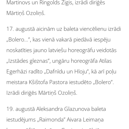
Martinovs un Ringolds Žigis, izrādi diriģēs
Mārtiņš Ozoliņš.
17. augustā aicinām uz baleta viencēlienu izrādi
„Bolero…”, kas vienā vakarā piedāvā iespēju
noskatīties jauno latviešu horeogrāfu veidotās
„Izstādes gleznas”, ungāru horeogrāfa Atilas
Egerhāzi radīto „Dafnīdu un Hloju”, kā arī poļu
meistara Kšištofa Pastora iestudēto „Bolero”.
Izrādi diriģēs Mārtiņš Ozoliņš.
19. augustā Aleksandra Glazunova baleta
iestudējums „Raimonda” Aivara Leimaņa