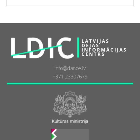
LATVIJAS
DEJAS
INFORMĀCIJAS
CENTRS
info@dance.lv
+371 23307679