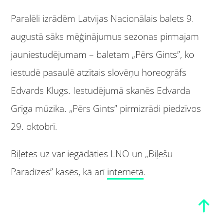
Paralēli izrādēm Latvijas Nacionālais balets 9.
augustā sāks mēģinājumus sezonas pirmajam
jauniestudējumam – baletam „Pērs Gints”, ko
iestudē pasaulē atzītais slovēņu horeogrāfs
Edvards Klugs. Iestudējumā skanēs Edvarda
Grīga mūzika. „Pērs Gints” pirmizrādi piedzīvos
29. oktobrī.
Biļetes uz var iegādāties LNO un „Biļešu
Paradīzes” kasēs, kā arī
internetā
.